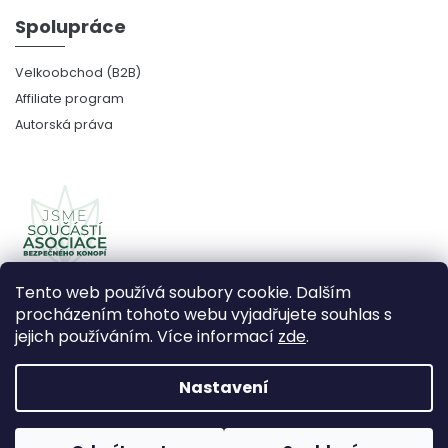
Spolupráce
Velkoobchod (B2B)
Affiliate program
Autorská práva
Tento web používá soubory cookie. Dalším
procházením tohoto webu vyjadřujete souhlas s
jejich používáním. Více informací
zde
.
Copyright 2026
CBDčko
. Všechna práva vyhrazena.
Upravit nastavení cookies
Nastavení
Vytvořil Shoptet Premium