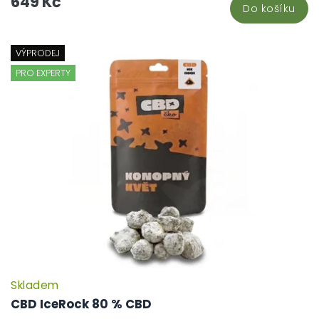
649 Kč
Do košíku
VÝPRODEJ
PRO EXPERTY
Skladem
P
h
CBD IceRock 80 % CBD
pr