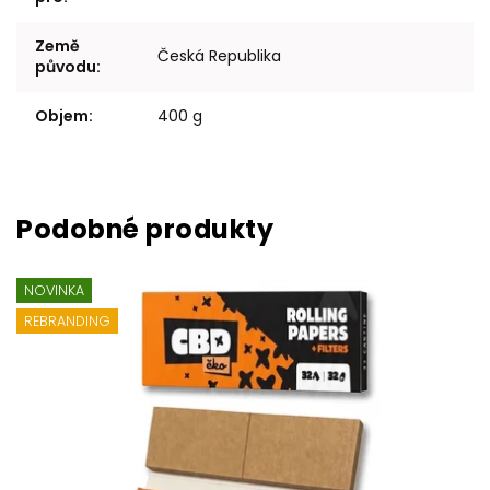
Země
Česká Republika
původu
:
Objem
:
400 g
NOVINKA
REBRANDING