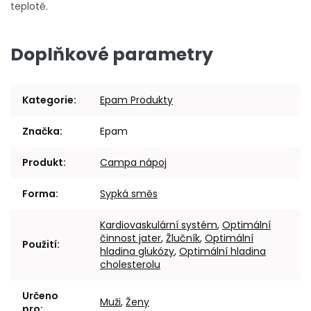
teplotě.
Doplňkové parametry
Kategorie
:
Epam Produkty
Značka
:
Epam
Produkt
:
Campa nápoj
Forma
:
Sypká směs
Kardiovaskulární systém
,
Optimální
činnost jater
,
Žlučník
,
Optimální
Použití
:
hladina glukózy
,
Optimální hladina
cholesterolu
Určeno
Muži
,
Ženy
pro
: