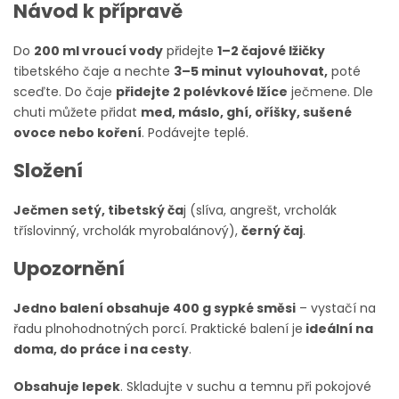
Návod k přípravě
Do
200 ml vroucí vody
přidejte
1–2 čajové lžičky
tibetského čaje a nechte
3–5 minut
vylouhovat,
poté
sceďte. Do čaje
přidejte 2 polévkové lžíce
ječmene. Dle
chuti můžete přidat
med, máslo, ghí, oříšky, sušené
ovoce nebo koření
. Podávejte teplé.
Složení
Ječmen setý, tibetský ča
j (slíva, angrešt, vrcholák
tříslovinný, vrcholák myrobalánový),
černý čaj
.
Upozornění
Jedno balení obsahuje 400 g sypké směsi
– vystačí na
řadu plnohodnotných porcí. Praktické balení je
ideální na
doma, do práce i na cesty
.
Obsahuje lepek
. Skladujte v suchu a temnu při pokojové