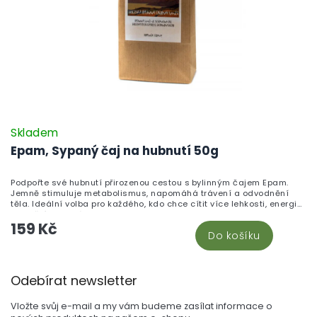
Skladem
Epam, Sypaný čaj na hubnutí 50g
Podpořte své hubnutí přirozenou cestou s bylinným čajem Epam.
Jemně stimuluje metabolismus, napomáhá trávení a odvodnění
těla. Ideální volba pro každého, kdo chce cítit více lehkosti, energie
a vnitřní rovnováhy.
159 Kč
Do košíku
Z
Odebírat newsletter
á
p
Vložte svůj e-mail a my vám budeme zasílat informace o
a