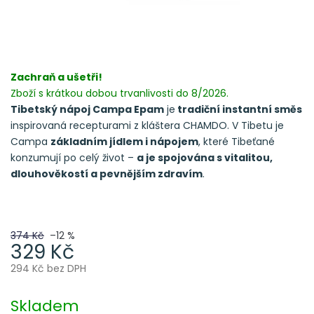
Zachraň a ušetři!
Zboží s krátkou dobou trvanlivosti do 8/2026.
Tibetský nápoj Campa Epam
je
tradiční instantní směs
inspirovaná recepturami z kláštera CHAMDO. V Tibetu je
Campa
základním jídlem i nápojem
, které Tibeťané
konzumují po celý život –
a je spojována s vitalitou,
dlouhověkostí a pevnějším zdravím
.
374 Kč
–12 %
329 Kč
294 Kč bez DPH
Měrná
cena:
Skladem