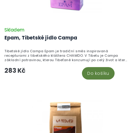
Skladem
Epam, Tibetské jídlo Campa
Tibetské jídlo Campa Epam je tradiční směs inspirovaná
recepturami z tibetského kláštera CHAMDO. V Tibetu je Campa
základní potravinou, kterou Tibeťané konzumují po celý život a která
je spojována s dlouhověkostí i pevnějším zdravím.
283 Kč
Do košíku