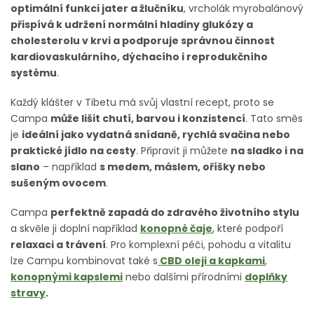
optimální funkci jater a žlučníku
, vrcholák myrobalánový
přispívá k udržení normální hladiny glukózy a
cholesterolu v krvi a podporuje správnou činnost
kardiovaskulárního, dýchacího i reprodukčního
systému
.
Každý klášter v Tibetu má svůj vlastní recept, proto se
Campa
může lišit chutí, barvou i konzistencí
. Tato směs
je
ideální jako vydatná snídaně, rychlá svačina nebo
praktické jídlo na cesty
. Připravit ji můžete
na sladko i na
slano
– například
s medem, máslem, oříšky nebo
sušeným ovocem
.
Campa
perfektně zapadá do zdravého životního stylu
a skvěle ji doplní například
konopné čaje
, které podpoří
relaxaci a trávení
. Pro komplexní péči, pohodu a vitalitu
lze Campu kombinovat také s
CBD oleji a kapkami
,
konopnými kapslemi
nebo dalšími přírodními
doplňky
stravy
.