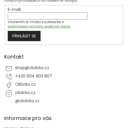
nových produktech na našem e-shopu.
t
E-mail
í
Vložením e-mailu souhlasíte s
podmínkami ochrany osobních údajů
PŘIHLÁSIT SE
Kontakt
shop
@
cbdcko.cz
+420 604 903 807
CBDčko.cz
cbdcko.cz
@cbdcko.cz
Informace pro vás