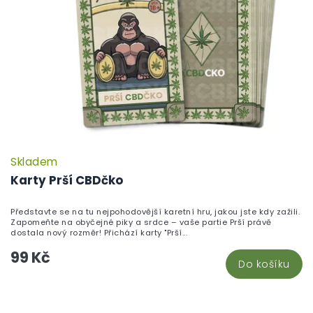
Skladem
P
h
Karty Prší CBDčko
pr
je
Představte se na tu nejpohodovější karetní hru, jakou jste kdy zažili.
5,
Zapomeňte na obyčejné piky a srdce – vaše partie Prší právě
z
dostala nový rozměr! Přichází karty "Prší...
5
99 Kč
hv
Do košíku