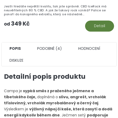
je
Jestli hledáte největší kvalitu, tak jste správně. CBD IceRock má
5,
neuvěřitelných 80 % CBD. A jak že takový rock vzniká? Palice se
z
ponoří do konopného extraktu, který se následně...
5
349 Kč
hv
od
Detail
POPIS
PODOBNÉ (4)
HODNOCENÍ
DISKUZE
Detailní popis produktu
Campa je
sypká směs z praženého ječmene a
tibetského čaje,
doplněná o
slívu, angrešt, vrcholák
tříslovinný, vrcholák myrobalánový a černý čaj
.
Výsledkem je
výživný nápoj či kaše, která zasytí a dodá
energii kdykoliv během dne
. Ječmen setý
podporuje