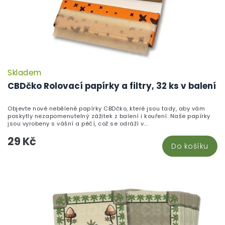
Skladem
P
h
CBDčko Rolovací papírky a filtry, 32 ks v balení
pr
je
Objevte nové nebělené papírky CBDčko, které jsou tady, aby vám
5,
poskytly nezapomenutelný zážitek z balení i kouření. Naše papírky
z
jsou vyrobeny s vášní a péčí, což se odráží v...
5
29 Kč
hv
Do košíku