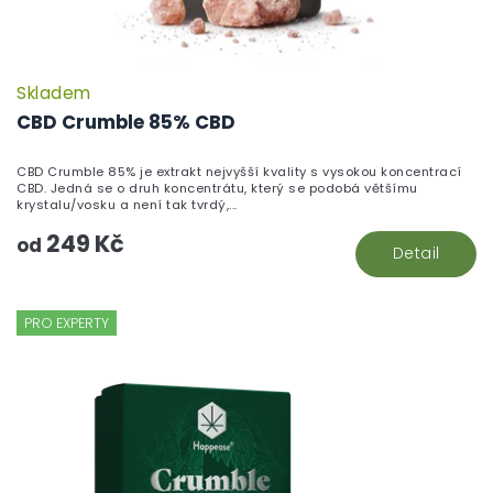
ů
Skladem
CBD Crumble 85% CBD
CBD Crumble 85% je extrakt nejvyšší kvality s vysokou koncentrací
CBD. Jedná se o druh koncentrátu, který se podobá většímu
krystalu/vosku a není tak tvrdý,...
249 Kč
od
Detail
PRO EXPERTY