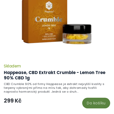
Skladem
P
h
Happease, CBD Extrakt Crumble - Lemon Tree
pr
90% CBD 1g
je
CBD Crumble 90% od firmy Happease je extrakt nejvyšší kvality s
5,
terpeny vybranými přímo na míru tak, aby dohromady tvořili
z
naprosto harmonický produkt. Jedná se o druh...
5
299 Kč
hv
Do košíku