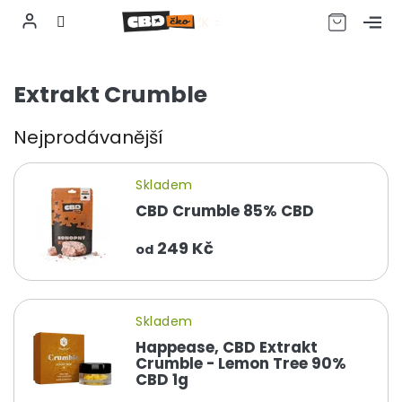
CZK
Přejít
na
Extrakt Crumble
obsah
Nejprodávanější
Skladem
CBD Crumble 85% CBD
249 Kč
od
Skladem
Happease, CBD Extrakt
Crumble - Lemon Tree 90%
CBD 1g