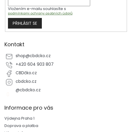
r
Vložením e-mailu souhlasíte s
v
podmínkami ochrany osobních údajů
k
y
PŘIHLÁSIT SE
v
ý
p
i
Kontakt
s
u
shop
@
cbdcko.cz
+420 604 903 807
CBDčko.cz
cbdcko.cz
@cbdcko.cz
Informace pro vás
Výdejna Praha 1
Doprava a platba