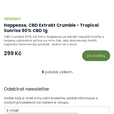
Skladem
Happease, CBD Extrakt Crumble - Tropical
Sunrise 90% CBD 1g
CBD Crumble 90% od firmy Happease je extrakt nejvyšší kvality s
terpeny vybranými přímo na míru tak, aby dohromady tvořili
naprosto harmonický produkt. Jedná se o druh...
299 Kč
Do košíku
6
položek celkem
O
v
l
Z
á
Odebírat newsletter
á
d
p
a
Vložte svůj e-mail a my vám budeme zasílat informace o
a
c
nových produktech na našem e-shopu.
t
í
E-mail
í
p