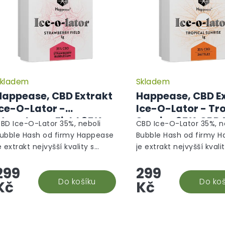
kladem
Skladem
Happease, CBD Extrakt
Happease, CBD E
Ice-O-Lator -
Ice-O-Lator - Tro
Strawberry Field 35%
Sunrise 35% CBD 
BD Ice-O-Lator 35%, neboli
CBD Ice-O-Lator 35%, n
CBD 1g
ubble Hash od firmy Happease
Bubble Hash od firmy 
e extrakt nejvyšší kvality s
je extrakt nejvyšší kvali
erpeny vybranými přímo na
terpeny vybranými pří
299
299
íru tak, aby dohromady tvořili
míru tak, aby dohromady
aprosto harmonický...
Do košíku
naprosto harmonický...
Do koš
Kč
Kč
O