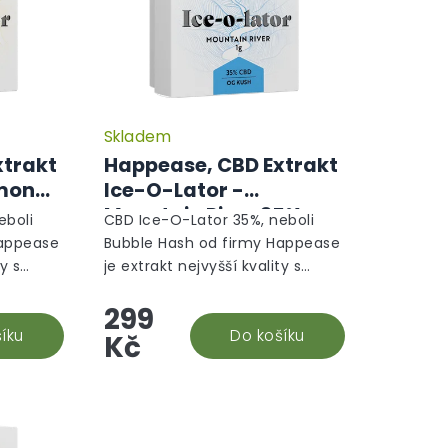
Skladem
xtrakt
Happease, CBD Extrakt
emon
Ice-O-Lator -
Mountain River 35%
eboli
CBD Ice-O-Lator 35%, neboli
CBD 1g
Happease
Bubble Hash od firmy Happease
ty s
je extrakt nejvyšší kvality s
mo na
terpeny vybranými přímo na
299
 tvořili
míru tak, aby dohromady tvořili
íku
naprosto harmonický...
Do košíku
Kč