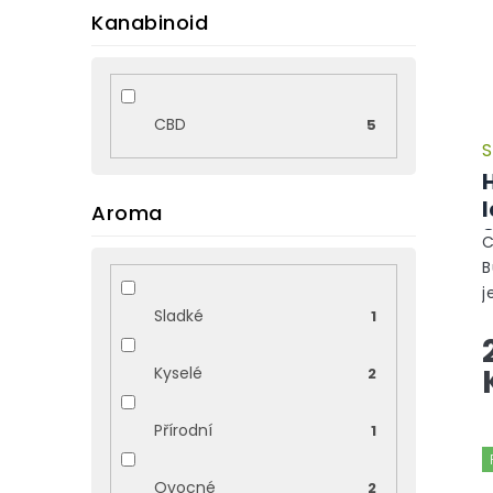
s
Kanabinoid
p
r
o
d
CBD
5
u
S
k
t
ů
Aroma
C
B
j
Sladké
1
t
m
n
Kyselé
2
Přírodní
1
Ovocné
2