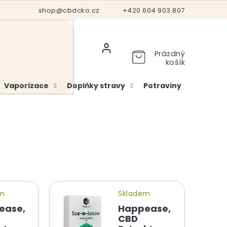
Hodnocení obchodu
shop@cbdcko.cz
Vrácení a reklamace
+420 604 903 807
Ověření věku
Prázdný
košík
Vaporizace
Doplňky stravy
Potraviny
Kosme
em
Skladem
ease,
Happease,
CBD