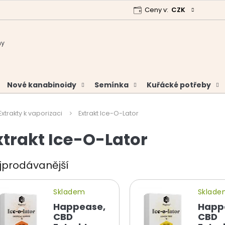
Ceny v:
CZK
 program
Garance vrácení peněz
Analýzy a certifikáty
Nové kanabinoidy
Semínka
Kuřácké potřeby
Extrakty k vaporizaci
Extrakt Ice-O-Lator
xtrakt Ice-O-Lator
jprodávanější
Skladem
Sklad
Happease,
Happ
CBD
CBD