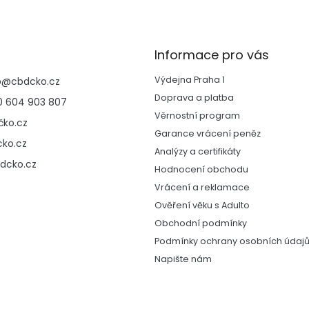
v
l
á
d
Informace pro vás
a
c
Výdejna Praha 1
p
@
cbdcko.cz
í
p
Doprava a platba
 604 903 807
r
Věrnostní program
ko.cz
v
Garance vrácení peněz
k
ko.cz
y
Analýzy a certifikáty
v
dcko.cz
Hodnocení obchodu
ý
Vrácení a reklamace
p
i
Ověření věku s Adulto
s
Obchodní podmínky
u
Podmínky ochrany osobních údaj
Napište nám