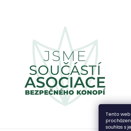
Tento web 
procházení
souhlas s j