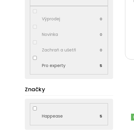
p
a
n
Výprodej
0
e
l
Novinka
0
Zachraň a ušetři
0
Pro experty
5
Značky
V
ý
Happease
5
p
i