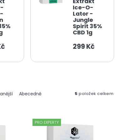
kt
Extrakt
O-
Ice-O-
 -
Lator -
n
Jungle
 35%
Spirit 35%
g
CBD 1g
Kč
299 Kč
anější
Abecedně
5
položek celkem
PRO EXPERTY