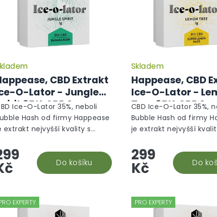
o
d
u
k
t
ů
kladem
Skladem
Happease, CBD Extrakt
Happease, CBD E
Ice-O-Lator - Jungle
Ice-O-Lator - L
Spirit 35% CBD 1g
Tree 35% CBD 1g
BD Ice-O-Lator 35%, neboli
CBD Ice-O-Lator 35%, n
ubble Hash od firmy Happease
Bubble Hash od firmy 
e extrakt nejvyšší kvality s
je extrakt nejvyšší kvali
erpeny vybranými přímo na
terpeny vybranými pří
299
299
íru tak, aby dohromady tvořili
míru tak, aby dohromady
aprosto harmonický...
Do košíku
naprosto harmonický...
Do koš
Kč
Kč
PRO EXPERTY
PRO EXPERTY