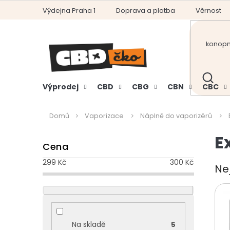
Přejít
Výdejna Praha 1
Doprava a platba
Věrnostní
na
obsah
HLEDAT
Výprodej
CBD
CBG
CBN
CBC
Domů
Vaporizace
Náplně do vaporizérů
P
E
Cena
o
s
299
Kč
300
Kč
Ne
t
r
a
n
n
Na skladě
5
í