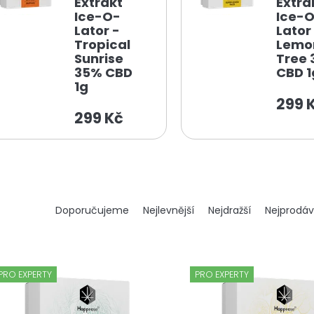
Extrakt
Extra
Ice-O-
Ice-
Lator -
Lator
Tropical
Lemo
Sunrise
Tree
35% CBD
CBD 1
1g
299 
299 Kč
Ř
Doporučujeme
Nejlevnější
Nejdražší
Nejprodáv
a
z
e
n
PRO EXPERTY
PRO EXPERTY
í
p
r