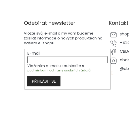
Z
á
p
Odebírat newsletter
Kontakt
a
t
Vložte svůj e-mail a my vám budeme
sho
í
zasílat informace o nových produktech na
+420
našem e-shopu.
CBDč
E-mail
cbdc
Vložením e-mailu souhlasíte s
@cb
podmínkami ochrany osobních údajů
PŘIHLÁSIT SE