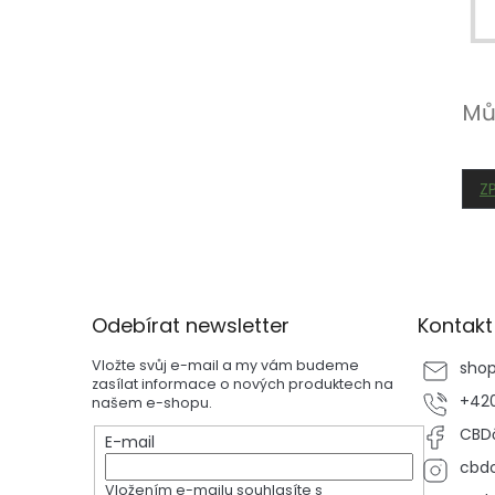
p
a
n
e
Mů
l
Z
Z
á
p
Odebírat newsletter
Kontakt
a
t
Vložte svůj e-mail a my vám budeme
sho
í
zasílat informace o nových produktech na
+420
našem e-shopu.
CBDč
E-mail
cbdc
Vložením e-mailu souhlasíte s