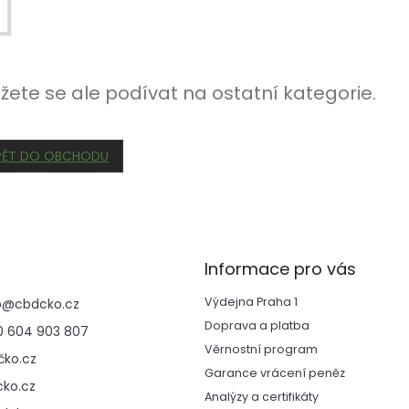
žete se ale podívat na ostatní kategorie.
PĚT DO OBCHODU
Informace pro vás
Výdejna Praha 1
p
@
cbdcko.cz
Doprava a platba
 604 903 807
Věrnostní program
ko.cz
Garance vrácení peněz
ko.cz
Analýzy a certifikáty