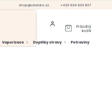
Hodnocení obchodu
shop@cbdcko.cz
Vrácení a reklamace
+420 604 903 807
Ověření věku
Prázdný
košík
Vaporizace
Doplňky stravy
Potraviny
Kosme