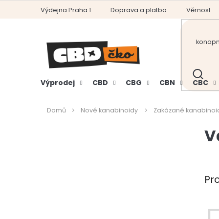
Přejít
Výdejna Praha 1
Doprava a platba
Věrnostní
na
obsah
HLEDAT
Výprodej
CBD
CBG
CBN
CBC
Domů
Nové kanabinoidy
Zakázané kanabinoi
P
V
o
s
t
r
Pr
a
n
n
í