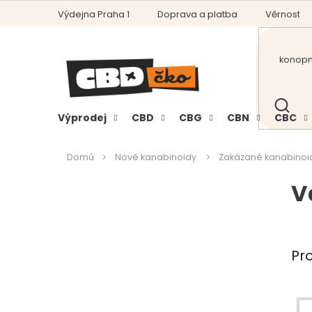
Přejít
Výdejna Praha 1
Doprava a platba
Věrnostní
na
obsah
HLEDAT
Výprodej
CBD
CBG
CBN
CBC
Domů
Nové kanabinoidy
Zakázané kanabinoi
P
V
o
s
t
r
Pr
a
n
n
í