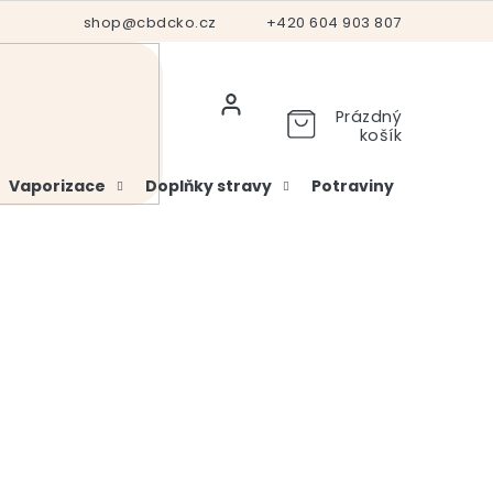
Hodnocení obchodu
shop@cbdcko.cz
Vrácení a reklamace
+420 604 903 807
Ověření věku
Prázdný
košík
Vaporizace
Doplňky stravy
Potraviny
Kosme