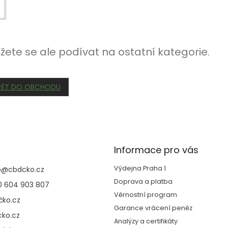
žete se ale podívat na ostatní kategorie.
PĚT DO OBCHODU
Informace pro vás
Výdejna Praha 1
p
@
cbdcko.cz
Doprava a platba
 604 903 807
Věrnostní program
ko.cz
Garance vrácení peněz
ko.cz
Analýzy a certifikáty