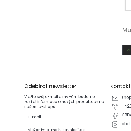
p
a
n
e
Mů
l
Z
Z
á
p
Odebírat newsletter
Kontakt
a
t
Vložte svůj e-mail a my vám budeme
sho
í
zasílat informace o nových produktech na
+420
našem e-shopu.
CBDč
E-mail
cbdc
Vložením e-mailu souhlasíte s