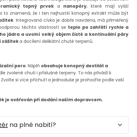
eramický topný prvek
a
nanopóry
, které mají vyšší
i to znamená, že i ten nejhustší konopný extrakt může být
ožitek
.
Integrovaná cívka je dobře navržena, má přiměřený
 podporou těchto vlastností se
teplo po zahřátí rychle a
 jádra a uvolní velký objem čisté a kontinuální páry
í zážitek
a docílení delikátní chutě terpenů.
izační pero
. Náplň
obsahuje konopný destilát a
dle zvolené chuti i příslušné terpeny. To nás přivádí k
Zvolte si více příchutí a jednoduše je prohoďte podle vaší
Věk je ověřován při dodání naším dopravcem.
zér
na plné nabití?