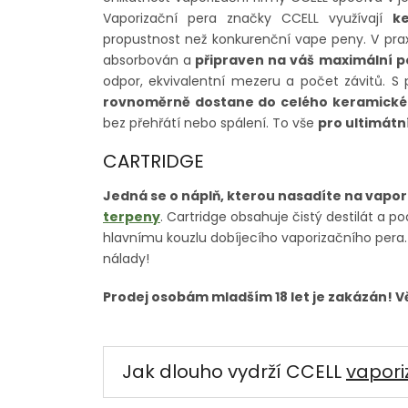
Vaporizační pera značky CCELL využívají
k
propustnost než konkurenční vape peny. V prax
absorbován a
připraven na váš maximální p
odpor, ekvivalentní mezeru a počet závitů. S
rovnoměrně dostane do celého keramického
bez přehřátí nebo spálení. To vše
pro ultimátn
CARTRIDGE
Jedná se o náplň, kterou nasadíte na vapor
terpeny
. Cartridge obsahuje čistý destilát a po
hlavnímu kouzlu dobíjecího vaporizačního pera. 
nálady!
Prodej osobám mladším 18 let je zakázán! 
Jak dlouho vydrží CCELL
vapori