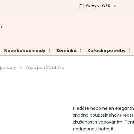
Ceny v:
CZK
 program
Garance vrácení peněz
Analýzy a certifikáty
Nové kanabinoidy
Semínka
Kuřácké potřeby
porizéry
Vape pen CCELL Silo
Hledáte něco nejen elegantn
snadno použitelného? Předst
zkušenost s vapováním! Tento
nadupanou baterií!