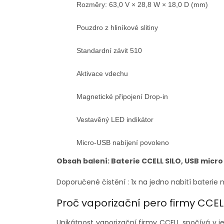
Rozměry: 63,0 V × 28,8 W × 18,0 D (mm)

Pouzdro z hliníkové slitiny

Standardní závit 510

Aktivace vdechu

Magnetické připojení Drop-in

Vestavěný LED indikátor

Micro-USB nabíjení povoleno
Obsah balení: Baterie CCELL SILO, USB micro
Doporučené čistění : 1x na jedno nabití baterie ne
Proč vaporizační pero firmy CCEL
Unikátnost vaporizační firmy CCELL spočívá v je