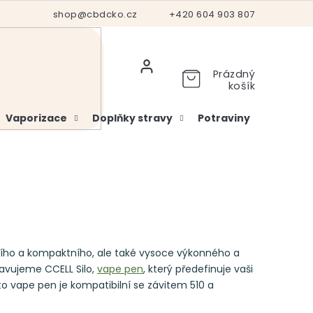
Hodnocení obchodu
shop@cbdcko.cz
Vrácení a reklamace
+420 604 903 807
Ověření věku
Prázdný
košík
Vaporizace
Doplňky stravy
Potraviny
Kosme
ího a kompaktního, ale také vysoce výkonného a
avujeme CCELL Silo,
vape pen
, který předefinuje vaši
 vape pen je kompatibilní se závitem 510 a