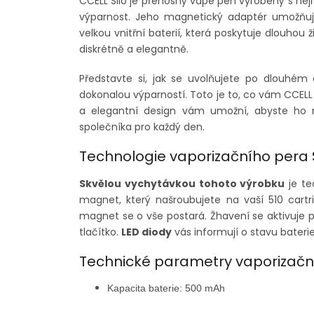
CCELL Silo je přenosný vape pen vyrobený s nej
výparnost. Jeho magnetický adaptér umožňuje
velkou vnitřní baterií, která poskytuje dlouhou
diskrétně a elegantně.
Představte si, jak se uvolňujete po dlouhém 
dokonalou výparností. Toto je to, co vám CCELL 
a elegantní design vám umožní, abyste ho mě
společníka pro každý den.
Technologie vaporizačního pera 
Skvělou vychytávkou tohoto výrobku
je te
magnet, který našroubujete na vaší 510 cartr
magnet se o vše postará.
Žhavení se aktivuje
tlačítko.
LED diody
vás informují o stavu bateri
Technické parametry vaporizačn
Kapacita baterie: 500 mAh
