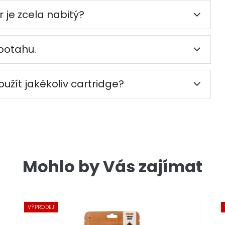
 je zcela nabitý?
 potahu.
žít jakékoliv cartridge?
Mohlo by Vás zajímat
VÝPRODEJ