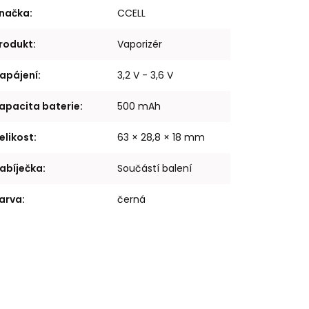
načka
:
CCELL
rodukt
:
Vaporizér
apájení
:
3,2 V - 3,6 V
apacita baterie
:
500 mAh
elikost
:
63 × 28,8 × 18 mm
abíječka
:
Součástí balení
arva
:
černá