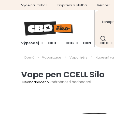
Přejít
Výdejna Praha 1
Doprava a platba
Věrnostní
na
obsah
HLEDAT
Výprodej
CBD
CBG
CBN
CBC
Domů
Vaporizace
Vaporizéry
Kapesní va
Vape pen CCELL Silo
Průměrné
Podrobnosti hodnocení
Neohodnoceno
hodnocení
produktu
je
0,0
z
5