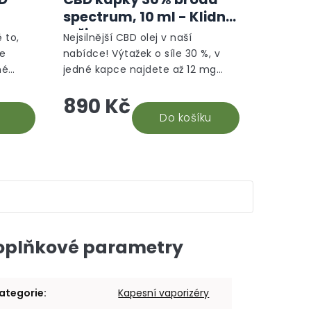
produktu
produktu
spectrum, 10 ml - Klidný
je
je
režim
5,0
5,0
 to,
Nejsilnější CBD olej v naší
z
z
le
nabídce! Výtažek o síle 30 %, v
5
5
né
jedné kapce najdete až 12 mg
hvězdiček.
hvězdiček.
hle je
CBD. Na základě recenzí našich
890 Kč
době.
stálých odběratelů 30% CBD oleje,
vyhodnocujeme tento...
Do košíku
oplňkové parametry
ategorie
:
Kapesní vaporizéry