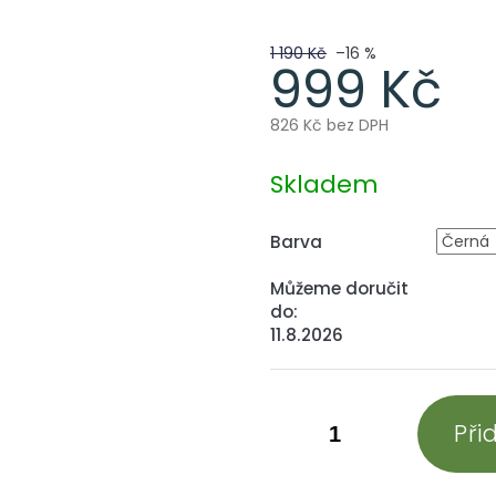
1 190 Kč
–16 %
999 Kč
826 Kč bez DPH
Měrná
cena:
Skladem
Barva
Můžeme doručit
do:
11.8.2026
Při