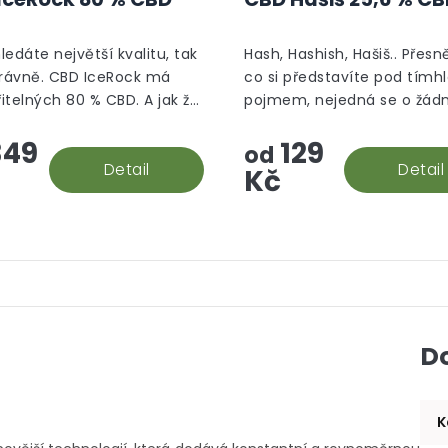
produktu
je
5,0
hledáte největší kvalitu, tak
Hash, Hashish, Hašiš.. Přesně
z
právně. CBD IceRock má
co si představíte pod tímh
5
itelných 80 % CBD. A jak že
pojmem, nejedná se o žád
hvězdiček.
 rock vzniká? Palice se
aromatizované "srandy", to
49
129
 do konopného extraktu,
prostě hašiš v jeho CBD po
od
e následně...
Detail
Detail
Kč
D
K