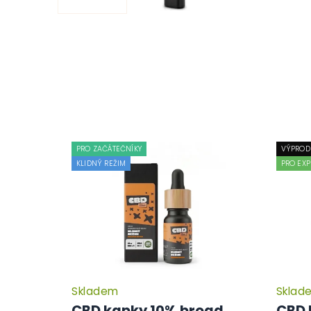
PRO ZAČÁTEČNÍKY
VÝPROD
KLIDNÝ REŽIM
PRO EXP
Skladem
Sklad
CBD kapky 10% broad
CBD 