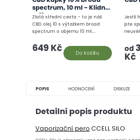
spectrum, 10 ml - Klidný
režim
Zlatá střední cesta - to je náš
Jestli 
CBD olej 10 s výtažkem broad
jste s
spectrum o objemu 10 ml.
neuvěř
Nejuniverzálnější CBD doplněk
takový
649 Kč
3
stravy, který vám efektivně
ponoří
od
pomůže. Snadná aplikace a...
Do košíku
který s
Kč
POPIS
HODNOCENÍ
DISKUZE
Detailní popis produktu
Vaporizační pero
CCELL SILO