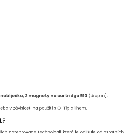
 nabíječka, 2 magnety na cartridge 510
(drop in)
.
bo v závislosti na použití s ​​Q-Tip a lihem.
L?
jich patentované technologii, která je odlišuje od ostatních.