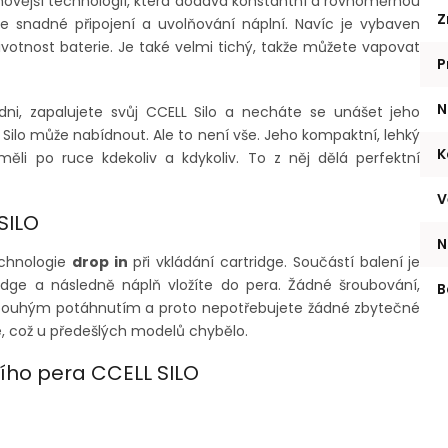
novější technologií, která dodává konstantní a rovnoměrnou
Z
 snadné připojení a uvolňování náplní. Navíc je vybaven
 životnost baterie. Je také velmi tichý, takže můžete vapovat
P
N
dni, zapalujete svůj CCELL Silo a necháte se unášet jeho
Silo může nabídnout. Ale to není vše. Jeho kompaktní, lehký
K
li po ruce kdekoliv a kdykoliv. To z něj dělá perfektní
V
SILO
N
chnologie
drop in
při vkládání cartridge. Součástí balení je
idge a následně náplň vložíte do pera. Žádné šroubování,
B
 pouhým potáhnutím a proto nepotřebujete žádné zbytečné
e, což u předešlých modelů chybělo.
ího pera CCELL SILO