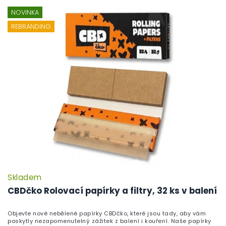
NOVINKA
REBRANDING
Skladem
P
h
CBDčko Rolovací papírky a filtry, 32 ks v balení
pr
je
Objevte nové nebělené papírky CBDčko, které jsou tady, aby vám
5,
poskytly nezapomenutelný zážitek z balení i kouření. Naše papírky