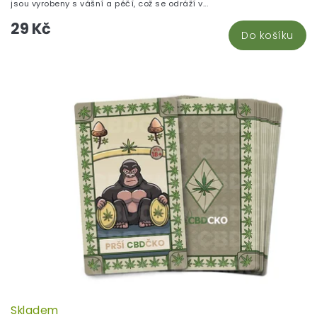
z
jsou vyrobeny s vášní a péčí, což se odráží v...
5
29 Kč
hv
Do košíku
Skladem
P