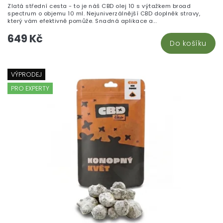
Zlatá střední cesta - to je náš CBD olej 10 s výtažkem broad
spectrum o objemu 10 ml. Nejuniverzálnější CBD doplněk stravy,
který vám efektivně pomůže. Snadná aplikace a...
649 Kč
Do košíku
VÝPRODEJ
PRO EXPERTY