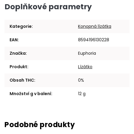
Doplňkové parametry
Kategorie
:
Konopná lízátka
EAN
:
8594196130228
Značka
:
Euphoria
Produkt
:
Lízátko
Obsah THC
:
0%
Množství g v balení
:
12 g