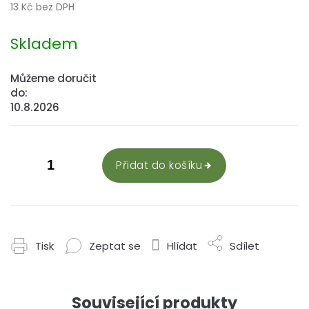
13 Kč bez DPH
Měrná
cena:
Skladem
Můžeme doručit
do:
10.8.2026
Přidat do košíku
Tisk
Zeptat se
Hlídat
Sdílet
Související produkty