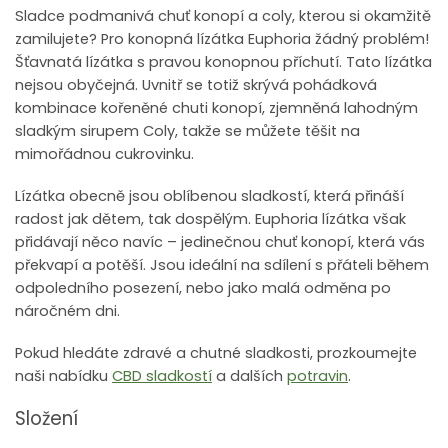
Sladce podmanivá chuť konopí a coly, kterou si okamžitě
zamilujete? Pro konopná lízátka Euphoria žádný problém!
Šťavnatá lízátka s pravou konopnou příchutí. Tato lízátka
nejsou obyčejná. Uvnitř se totiž skrývá pohádková
kombinace kořeněné chuti konopí, zjemněná lahodným
sladkým sirupem Coly, takže se můžete těšit na
mimořádnou cukrovinku.
Lízátka obecně jsou oblíbenou sladkostí, která přináší
radost jak dětem, tak dospělým. Euphoria lízátka však
přidávají něco navíc – jedinečnou chuť konopí, která vás
překvapí a potěší. Jsou ideální na sdílení s přáteli během
odpoledního posezení, nebo jako malá odměna po
náročném dni.
Pokud hledáte zdravé a chutné sladkosti, prozkoumejte
naši nabídku
CBD sladkostí
a dalších
potravin
.
Složení