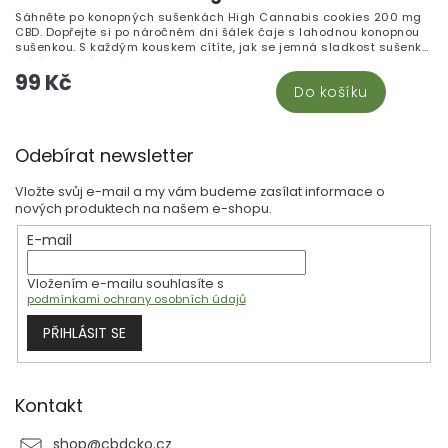
Sáhněte po konopných sušenkách High Cannabis cookies 200 mg
CBD. Dopřejte si po náročném dni šálek čaje s lahodnou konopnou
sušenkou. S každým kouskem cítíte, jak se jemná sladkost sušenky
mísí s jemným nádechem konopí, a stres z celého dne se pomalu
99 Kč
rozpouští. Představte si, jak se s přáteli sejdete na odpolední kávu
Do košíku
a dělíte se o tyto lahodné sušenky. Nejenže uspokojí vaši chuť na
sladké, ale také vám zpříjemní odpoledne.
Z
Odebírat newsletter
á
p
Vložte svůj e-mail a my vám budeme zasílat informace o
a
nových produktech na našem e-shopu.
t
E-mail
í
Vložením e-mailu souhlasíte s
podmínkami ochrany osobních údajů
PŘIHLÁSIT SE
Kontakt
shop
@
cbdcko.cz