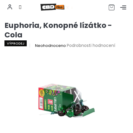
CZK
Přejít
Euphoria, Konopné lízátko -
na
obsah
Cola
VÝPRODEJ
Průměrné
Podrobnosti hodnocení
Neohodnoceno
hodnocení
produktu
je
0,0
z
5
hvězdiček.