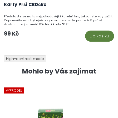
h
Karty Prší CBDčko
pr
je
Představte se na tu nejpohodovější karetní hru, jakou jste kdy zažili.
5,
Zapomeňte na obyčejné piky a srdce – vaše partie Prší právě
z
dostala nový rozměr! Přichází karty "Prší...
5
99 Kč
hv
Do košíku
High-contrast mode
Mohlo by Vás zajímat
VÝPRODEJ