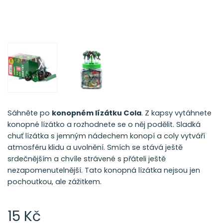
Sáhněte po
konopném lízátku Cola
.
Z kapsy vytáhnete
konopné lízátko a rozhodnete se o něj podělit. Sladká
chuť lízátka s jemným nádechem konopí a coly vytváří
atmosféru klidu a uvolnění. Smích se stává ještě
srdečnějším a chvíle strávené s přáteli ještě
nezapomenutelnější. Tato konopná lízátka nejsou jen
pochoutkou, ale zážitkem.
15 Kč