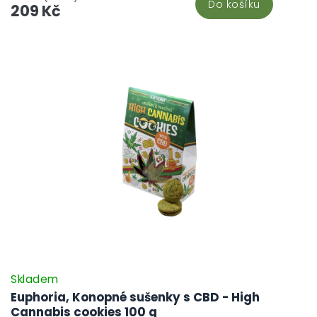
Do košíku
z celého dne se pomalu rozpouští. Představte si, jak se s přáteli
209 Kč
sejdete na odpolední kávu a dělíte se o tyto lahodné sušenky.
Nejenže uspokojí vaši chuť na sladké, ale díky konopí vám také
zpříjemní odpoledne.
Skladem
Euphoria, Konopné sušenky s CBD - High
Cannabis cookies 100 g