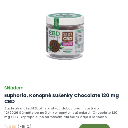
Skladem
Euphoria, Konopné sušenky Chocolate 120 mg
CBD
Zachraň a ušetři!Zboží s krátkou dobou trvanlivosti do
12/2026.Sáhněte po našich konopných sušenkách Chocolate 120
mg CBD. Dopřejte si po náročném dni šálek čaje s lahodnou
konopnou sušenkou Chocolate. S každým kouskem cítíte, jak se
jemná sladkost čokolády mísí s jemným nádechem konopí, a stres
(-16 %)
249 Kč