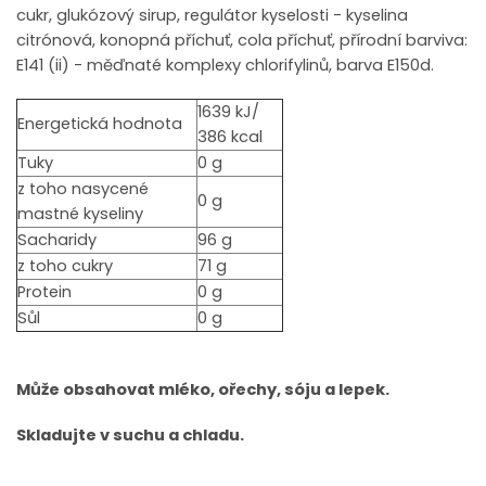
cukr, glukózový sirup, regulátor kyselosti - kyselina
citrónová, konopná příchuť, cola příchuť, přírodní barviva:
E141 (ii) - měďnaté komplexy chlorifylinů, barva E150d.
1639 kJ/
Energetická hodnota
386 kcal
Tuky
0 g
z toho nasycené
0 g
mastné kyseliny
Sacharidy
96 g
z toho cukry
71 g
Protein
0 g
Sůl
0 g
Může obsahovat mléko, ořechy, sóju a lepek.
Skladujte v suchu a chladu.