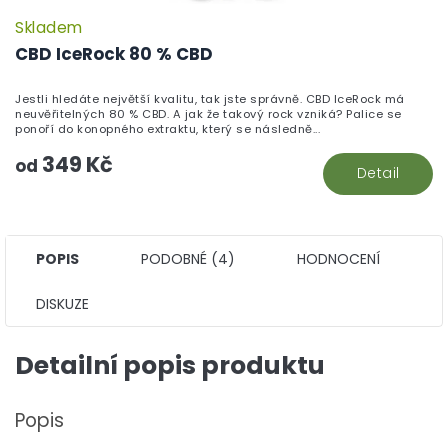
Skladem
P
h
CBD IceRock 80 % CBD
pr
je
Jestli hledáte největší kvalitu, tak jste správně. CBD IceRock má
5,
neuvěřitelných 80 % CBD. A jak že takový rock vzniká? Palice se
z
ponoří do konopného extraktu, který se následně...
5
349 Kč
hv
od
Detail
POPIS
PODOBNÉ (4)
HODNOCENÍ
DISKUZE
Detailní popis produktu
Popis