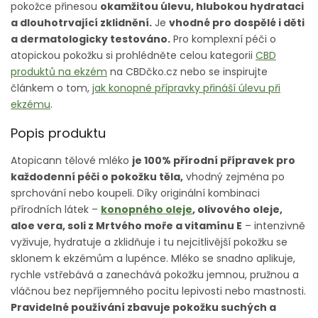
pokožce přinesou
okamžitou úlevu, hlubokou hydrataci
a dlouhotrvající zklidnění.
Je
vhodné pro dospělé i děti
a dermatologicky testováno.
Pro komplexní péči o
atopickou pokožku si prohlédněte celou kategorii
CBD
produktů na ekzém
na CBDčko.cz nebo se inspirujte
článkem o tom,
jak konopné přípravky přináší úlevu při
ekzému
.
Popis produktu
Atopicann tělové mléko
je 100% přírodní přípravek pro
každodenní péči o pokožku těla,
vhodný zejména po
sprchování nebo koupeli. Díky originální kombinaci
přírodních látek –
konopného oleje
, olivového oleje,
aloe vera, soli z Mrtvého moře a vitamínu E
– intenzivně
vyživuje, hydratuje a zklidňuje i tu nejcitlivější pokožku se
sklonem k ekzémům a lupénce. Mléko se snadno aplikuje,
rychle vstřebává a zanechává pokožku jemnou, pružnou a
vláčnou bez nepříjemného pocitu lepivosti nebo mastnosti.
Pravidelné používání zbavuje pokožku suchých a