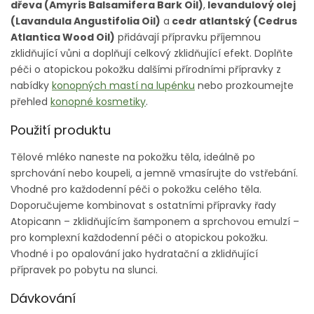
dřeva (Amyris Balsamifera Bark Oil)
,
levandulový olej
(Lavandula Angustifolia Oil)
a
cedr atlantský (Cedrus
Atlantica Wood Oil)
přidávají přípravku příjemnou
zklidňující vůni a doplňují celkový zklidňující efekt. Doplňte
péči o atopickou pokožku dalšími přírodními přípravky z
nabídky
konopných mastí na lupénku
nebo prozkoumejte
přehled
konopné kosmetiky
.
Použití produktu
Tělové mléko naneste na pokožku těla, ideálně po
sprchování nebo koupeli, a jemně vmasírujte do vstřebání.
Vhodné pro každodenní péči o pokožku celého těla.
Doporučujeme kombinovat s ostatními přípravky řady
Atopicann – zklidňujícím šamponem a sprchovou emulzí –
pro komplexní každodenní péči o atopickou pokožku.
Vhodné i po opalování jako hydratační a zklidňující
přípravek po pobytu na slunci.
Dávkování