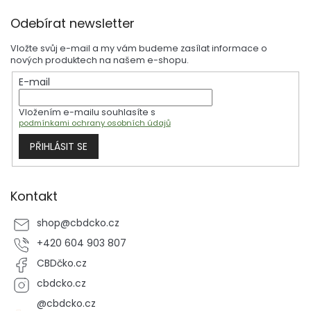
Z
Odebírat newsletter
á
p
Vložte svůj e-mail a my vám budeme zasílat informace o
a
nových produktech na našem e-shopu.
t
E-mail
í
Vložením e-mailu souhlasíte s
podmínkami ochrany osobních údajů
PŘIHLÁSIT SE
Kontakt
shop
@
cbdcko.cz
+420 604 903 807
CBDčko.cz
cbdcko.cz
@cbdcko.cz