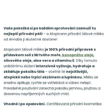
Vaše pokožka si po každém sprchování zaslouží tu
nejlepší přírodní péči
– a Atopicann přírodní tělové mléko
od Annabis ji skutečně dostane!
Atopicann tělové mléko
je 100% přírodní přípravek s
přídavkem soli z Mrtvého moře,
konopného oleje
,
olivového oleje, aloe vera a vitamínu E.
Díky tomuto
unikátnímu složení
intenzivně vyživuje, hydratuje a
zklidňuje pokožku těla
– včetně té
nejcitlivější,
atopické nebo trpící ekzémem a lupénkou.
Mléko se
snadno aplikuje, rychle se vstřebává a vůbec nelepí.
Pravidelné používání zanechá pokožku jemnou, pružnou a
zbavenou nepříjemných suchých míst.
Vhodné i po opalování.
Certifikovaná přírodní kosmetika