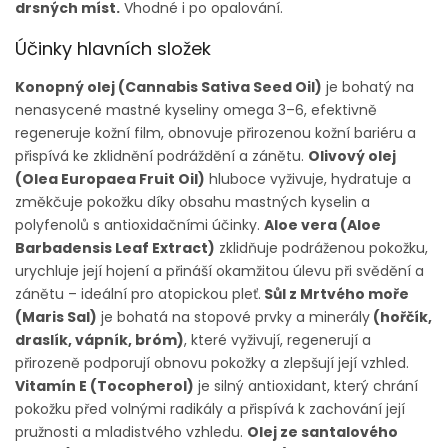
drsných míst.
Vhodné i po opalování.
Účinky hlavních složek
Konopný olej (Cannabis Sativa Seed Oil)
je bohatý na
nenasycené mastné kyseliny omega 3–6, efektivně
regeneruje kožní film, obnovuje přirozenou kožní bariéru a
přispívá ke zklidnění podráždění a zánětu.
Olivový olej
(Olea Europaea Fruit Oil)
hluboce vyživuje, hydratuje a
změkčuje pokožku díky obsahu mastných kyselin a
polyfenolů s antioxidačními účinky.
Aloe vera (Aloe
Barbadensis Leaf Extract)
zklidňuje podráženou pokožku,
urychluje její hojení a přináší okamžitou úlevu při svědění a
zánětu – ideální pro atopickou pleť.
Sůl z Mrtvého moře
(Maris Sal)
je bohatá na stopové prvky a minerály
(hořčík,
draslík, vápník, bróm)
, které vyživují, regenerují a
přirozeně podporují obnovu pokožky a zlepšují její vzhled.
Vitamín E (Tocopherol)
je silný antioxidant, který chrání
pokožku před volnými radikály a přispívá k zachování její
pružnosti a mladistvého vzhledu.
Olej ze santalového