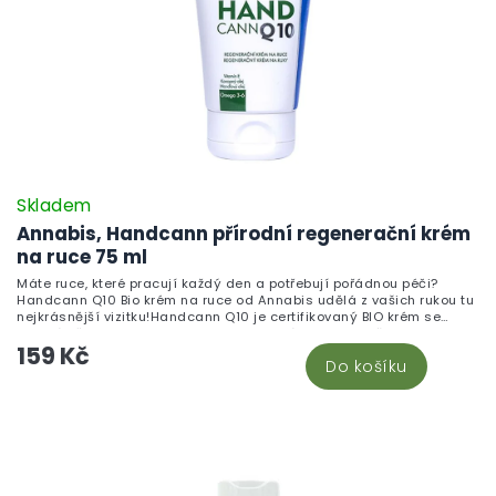
Skladem
Annabis, Handcann přírodní regenerační krém
na ruce 75 ml
Máte ruce, které pracují každý den a potřebují pořádnou péči?
Handcann Q10 Bio krém na ruce od Annabis udělá z vašich rukou tu
nejkrásnější vizitku!Handcann Q10 je certifikovaný BIO krém se
speciálně vyvinutou recepturou pro namáhanou pokožku rukou. Bio
159 Kč
konopný olej a extrakt z konopných semen dodávají pokožce
Do košíku
esenciální mastné kyseliny, koenzym Q10 aktivně bojuje s projevy
stárnutí, mandlový olej a bambucké máslo intenzivně hydratují a
vyživují. Přidaný vitamín E, olivový olej a včelí vosk tvoří ochranný
film a podporují přirozenou regeneraci pokožky.Krém se rychle
vstřebává, nezanechává mastný pocit a je certifikovaný přírodní
kosmetika CPK. Vhodné i pro děti 0–3 let. Dermatologicky testováno.
Řadu přírodních přípravků pro tělo najdete v kategorii konopná
kosmetika na CBDčko.cz.