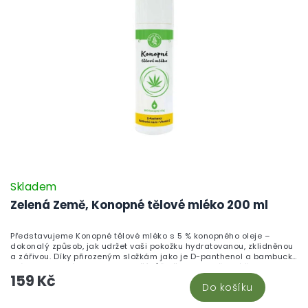
Skladem
Zelená Země, Konopné tělové mléko 200 ml
Představujeme Konopné tělové mléko s 5 % konopného oleje –
dokonalý způsob, jak udržet vaši pokožku hydratovanou, zklidněnou
a zářivou. Díky přirozeným složkám jako je D-panthenol a bambucké
máslo, toto mléko poskytuje vaší kůži všechny potřebné živiny pro
159 Kč
její dokonalou kondici. Ideální pro každodenní péči, dermatologicky
Do košíku
testováno.