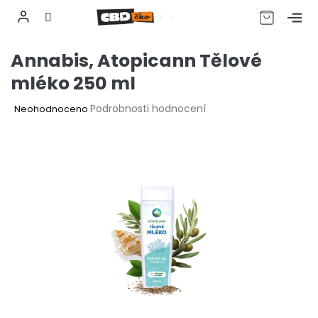
CZK
Přejít
Annabis, Atopicann Tělové
na
obsah
mléko 250 ml
Průměrné
Podrobnosti hodnocení
Neohodnoceno
hodnocení
produktu
je
0,0
z
5
hvězdiček.