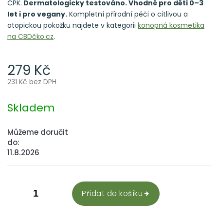
CPK.
Dermatologicky testováno. Vhodné pro děti 0–3
let i pro vegany.
Kompletní přírodní péči o citlivou a
atopickou pokožku najdete v kategorii
konopná kosmetika
na CBDčko.cz
.
279 Kč
231 Kč bez DPH
Měrná
cena:
Skladem
Můžeme doručit
do:
11.8.2026
Přidat do košíku