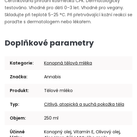
Certifikovaná přírodní kosmetika CPK. Dermatologicky
testováno. Vhodné pro děti 0–3 let. Vhodné pro vegany.
Skladujte při teplotě 5–25 °C. Při přetrvávající kožní reakci se
poraďte s dermatologem nebo lékařem.
Doplňkové parametry
Kategorie
:
Konopná tělová mléka
Značka
:
Annabis
Produkt
:
Tělové mléko
Typ
:
Citlivá, atopická a suchá pokožka těla
Objem
:
250 ml
Účinné
Konopný olej, Vitamín E, Olivový olej,