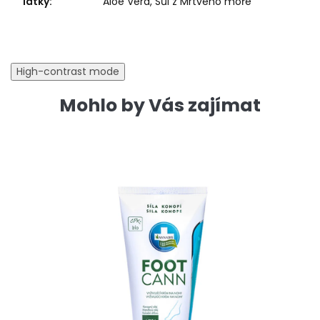
látky
:
Aloe Vera, Sůl z Mrtvého moře
High-contrast mode
Mohlo by Vás zajímat