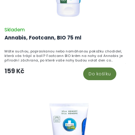
Skladem
Annabis, Footcann, BIO 75 ml
Máte suchou, popraskanou nebo namáhanou pokožku chodidel,
která vás trápí a bolí? Footcann BIO krém na nohy od Annabis je
přírodní záchrana, po které vaše nohy budou volat den co
den!Footcann je certifikovaný BIO krém s ureou speciálně vyvinutý
159 Kč
pro intenzivní péči o namáhanou pokožku chodidel. Bio konopný olej
Do košíku
rychle proniká do pokožky a regeneruje ji, urea udržuje hydrataci a
zamezuje ztrátě vlhkosti, bambucké máslo hojí praskliny a
mandlový olej vyhlazuje a chrání před dehydratací. Díky složení s
koloidním stříbrem a Dermosoft decalact liquid má krém také
antibakteriální a antimykotické účinky – pomáhá předcházet
plísním a nepříjemnému zápachu nohou.Certifikovaná přírodní
kosmetika CPK. Vhodné i pro děti. Dermatologicky testováno.
Všechny konopné produkty pro péči o tělo najdete v kategorii
konopná kosmetika na CBDčko.cz.