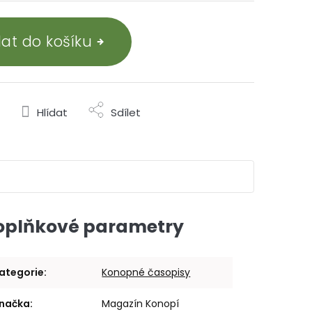
dat do košíku
Hlídat
Sdílet
oplňkové parametry
ategorie
:
Konopné časopisy
načka
:
Magazín Konopí