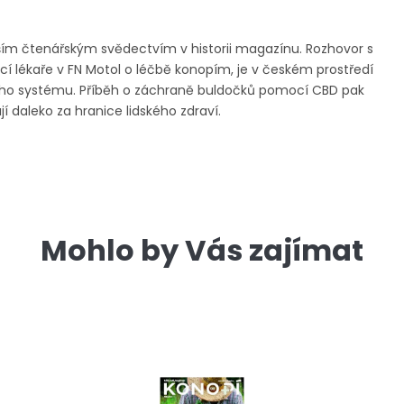
lnějším čtenářským svědectvím v historii magazínu. Rozhovor s
í lékaře v FN Motol o léčbě konopím, je v českém prostředí
ého systému. Příběh o záchraně buldočků pomocí CBD pak
 daleko za hranice lidského zdraví.
Mohlo by Vás zajímat