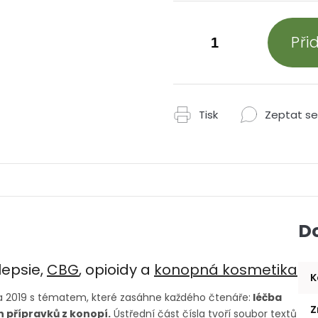
Při
Tisk
Zeptat se
D
lepsie,
CBG
, opioidy a
konopná kosmetika
K
na 2019 s tématem, které zasáhne každého čtenáře:
léčba
Z
 přípravků z konopí.
Ústřední část čísla tvoří soubor textů