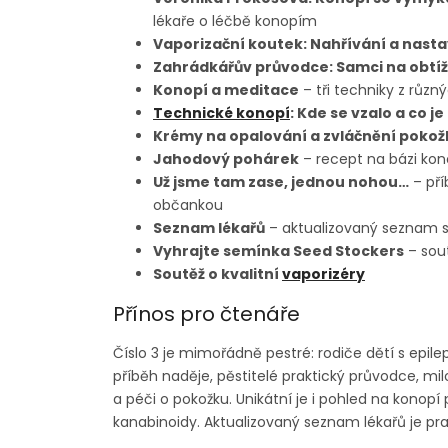
lékaře o léčbě konopím
Vaporizační koutek: Nahřívání a nasta
Zahrádkářův průvodce: Samci na obtíž
Konopí a meditace
– tři techniky z růz
Technické konopí
: Kde se vzalo a co je
Krémy na opalování a zvláčnění pokož
Jahodový pohárek
– recept na bázi kon
Už jsme tam zase, jednou nohou…
– pří
občankou
Seznam lékařů
– aktualizovaný seznam s p
Vyhrajte semínka Seed Stockers
– sou
Soutěž o kvalitní
vaporizéry
Přínos pro čtenáře
Číslo 3 je mimořádně pestré: rodiče dětí s epil
příběh naděje, pěstitelé praktický průvodce, m
a péči o pokožku. Unikátní je i pohled na konopí
kanabinoidy. Aktualizovaný seznam lékařů je pra