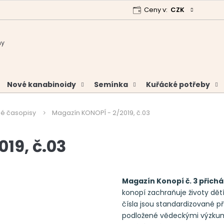
Ceny v:
CZK
 program
Garance vrácení peněz
Analýzy a certifikáty
Nové kanabinoidy
Semínka
Kuřácké potřeby
é časopisy
Magazín KONOPÍ - 2/2019, č.03
19, č.03
Magazín Konopí č. 3 přich
konopí zachraňuje životy dětí 
čísla jsou standardizované př
podložené vědeckými výzkumy