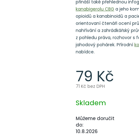
přináší také přehlednou info
kanabigerolu CBG
a jeho kom
opioidů a kanabinoidů a paci
orientovaní čtenáři ocení 
nahřívání a zahrádkářský prů
z pohledu práva, rozhovor s
jahodový pohárek. Přírodní
k
nabídce.
79 Kč
71 Kč bez DPH
Měrná
cena:
Skladem
Můžeme doručit
do:
10.8.2026