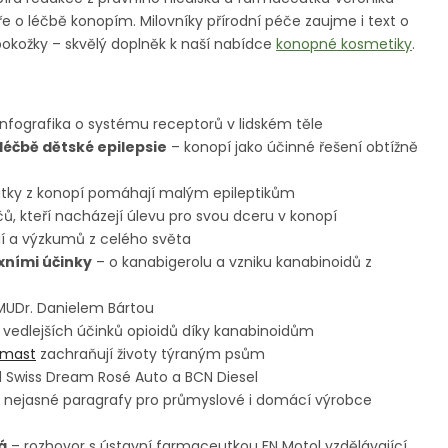
aře o léčbě konopím. Milovníky přírodní péče zaujme i text o
okožky – skvělý doplněk k naší nabídce
konopné kosmetiky
.
nfografika o systému receptorů v lidském těle
léčbě dětské epilepsie
– konopí jako účinné řešení obtížně
látky z konopí pomáhají malým epileptikům
čů, kteří nacházejí úlevu pro svou dceru v konopí
ií a výzkumů z celého světa
ními účinky
– o kanabigerolu a vzniku kanabinoidů z
MUDr. Danielem Bártou
 vedlejších účinků opioidů díky kanabinoidům
 mast
zachraňují životy týraným psům
 Swiss Dream Rosé Auto a BCN Diesel
 nejasné paragrafy pro průmyslové i domácí výrobce
á
– rozhovor s ústavní farmaceutkou FN Motol vzdělávající