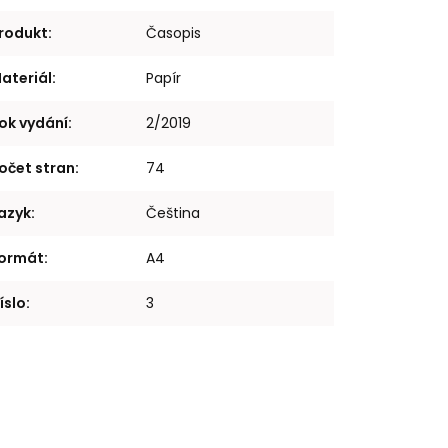
rodukt
:
Časopis
ateriál
:
Papír
ok vydání
:
2/2019
očet stran
:
74
azyk
:
Čeština
ormát
:
A4
íslo
:
3