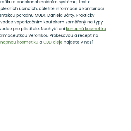
grafiku o endokanabinoidním systému, text o
plexních účincích, důležité informace o kombinaci
entskou poradnu MUDr. Daniela Bárty. Prakticky
průvodce vaporizačním koutekem zaměřený na typy
vodce pro pěstitele. Nechybí ani
konopná kosmetika
 farmaceutkou Veronikou Prokešovou a recept na
onopnou kosmetiku
a
CBD oleje
najdete v naší