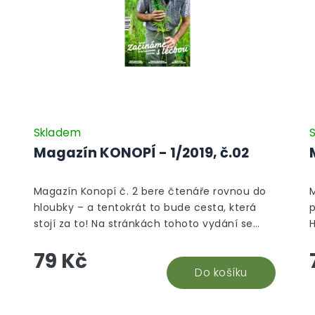
Skladem
Magazín KONOPÍ - 1/2019, č.02
Magazín Konopí č. 2 bere čtenáře rovnou do
M
hloubky – a tentokrát to bude cesta, která
stojí za to! Na stránkách tohoto vydání se
H
dozvíte, jak konopí pomohlo pacientovi Jiřímu
u
79 Kč
zvládnout hned několik zdravotních potíží
h
u
najednou, proč je CBD bezpečným lékem a jak
Do košíku
p
vlastně funguje endokanabinoidní systém.
O
MUDr. Radovan Hřib v hlavním rozhovoru
k