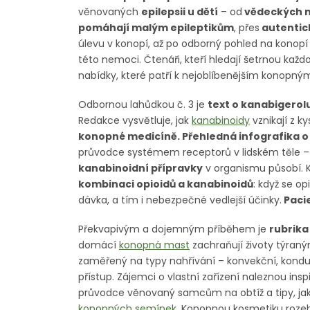
věnovaných
epilepsii u dětí
– od
vědeckých na
pomáhají malým epileptikům
, přes
autentick
úlevu v konopí, až po odborný pohled na konopí
této nemoci. Čtenáři, kteří hledají šetrnou k
nabídky, které patří k nejoblíbenějším konopný
Odbornou lahůdkou č. 3 je
text o kanabigerol
Redakce vysvětluje, jak
kanabinoidy
vznikají z k
konopné medicíně. Přehledná infografika
průvodce systémem receptorů v lidském těle – i
kanabinoidní přípravky
v organismu působí. 
kombinaci opioidů a kanabinoidů
: když se op
dávka, a tím i nebezpečné vedlejší účinky.
Pacie
Překvapivým a dojemným příběhem je
rubrika
domácí
konopná mast
zachraňují životy týraný
zaměřený na typy nahřívání – konvekční, kond
přístup. Zájemci o vlastní zařízení naleznou ins
průvodce věnovaný samcům na obtíž a tipy, jak 
konopných semínek
. Konopnou kosmetiku rozeb