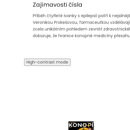
Zajímavosti čísla
Příběh čtyřleté Ivanky s epilepsií patří k nejsi
Veronikou Prokešovou, farmaceutkou vzdělávajíc
zcela unikátním pohledem zevnitř zdravotnick
dokazuje, že hranice konopné medicíny přesahují
High-contrast mode