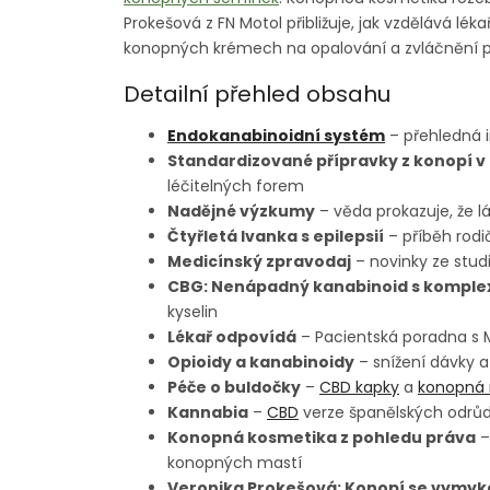
Prokešová z FN Motol přibližuje, jak vzdělává lék
konopných krémech na opalování a zvláčnění p
Detailní přehled obsahu
Endokanabinoidní systém
– přehledná i
Standardizované přípravky z konopí v 
léčitelných forem
Nadějné výzkumy
– věda prokazuje, že 
Čtyřletá Ivanka s epilepsií
– příběh rodi
Medicínský zpravodaj
– novinky ze stud
CBG: Nenápadný kanabinoid s komplex
kyselin
Lékař odpovídá
– Pacientská poradna s 
Opioidy a kanabinoidy
– snížení dávky a
Péče o buldočky
–
CBD kapky
a
konopná
Kannabia
–
CBD
verze španělských odrůd
Konopná kosmetika z pohledu práva
–
konopných mastí
Veronika Prokešová: Konopí se vymyk