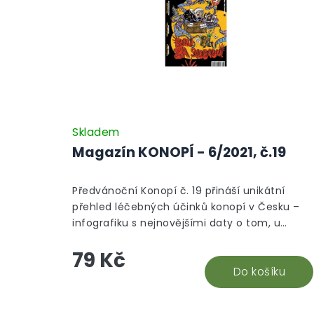
Skladem
Magazín KONOPÍ - 6/2021, č.19
Předvánoční Konopí č. 19 přináší unikátní
přehled léčebných účinků konopí v Česku –
infografiku s nejnovějšími daty o tom, u
kterých diagnóz lze konopí získat na předpis.
79 Kč
Číslo dále odhaluje fascinující historii CBD
odrůd, představuje farmaceuticky podloženo
Do košíku
výrobu tinktury zvané Zelený drak a otevírá
druhý díl kauzy boje za svobodu projevu
Z