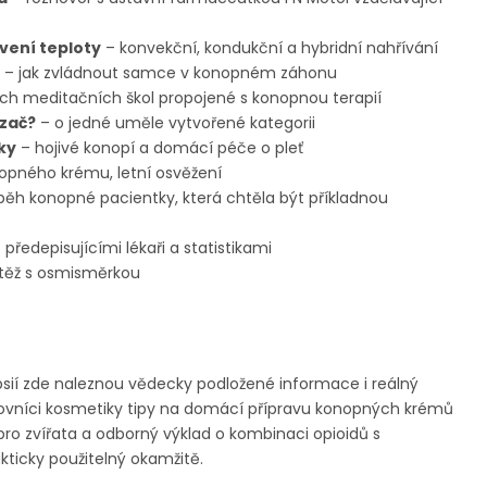
vení teploty
– konvekční, kondukční a hybridní nahřívání
– jak zvládnout samce v konopném záhonu
ných meditačních škol propojené s konopnou terapií
 zač?
– o jedné uměle vytvořené kategorii
ky
– hojivé konopí a domácí péče o pleť
opného krému, letní osvěžení
běh konopné pacientky, která chtěla být příkladnou
ředepisujícími lékaři a statistikami
těž s osmisměrkou
epsií zde naleznou vědecky podložené informace i reálný
ilovníci kosmetiky tipy na domácí přípravu konopných krémů
 pro zvířata a odborný výklad o kombinaci opioidů s
kticky použitelný okamžitě.