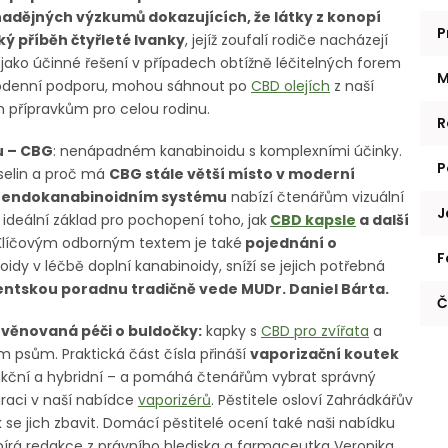
dějných výzkumů dokazujících, že látky z konopí
P
ý příběh čtyřleté Ivanky
, jejíž zoufalí rodiče nacházejí
 jako účinné řešení v případech obtížně léčitelných forem
M
aždodenní podporu, mohou sáhnout po
CBD olejích
z naší
m přípravkům pro celou rodinu.
R
u – CBG
: nenápadném kanabinoidu s komplexními účinky.
P
yselin a proč má
CBG stále větší místo v moderní
 o endokanabinoidním systému
nabízí čtenářům vizuální
J
deální základ pro pochopení toho, jak
CBD kapsle
a další
Klíčovým odborným textem je také
pojednání o
F
ioidy v léčbě doplní kanabinoidy, sníží se jejich potřebná
ntskou poradnu tradičně vede MUDr. Daniel Bárta.
Č
 věnovaná péči o buldočky:
kapky s
CBD pro zvířata
a
m psům. Praktická část čísla přináší
vaporizační koutek
ukční a hybridní – a pomáhá čtenářům vybrat správný
piraci v naší nabídce
vaporizérů
. Pěstitele osloví Zahrádkářův
se jich zbavit. Domácí pěstitelé ocení také naši nabídku
írá redakce z právního hlediska a farmaceutka Veronika