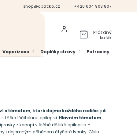
Hodnocení obchodu
shop@cbdcko.cz
Vrácení a reklamace
+420 604 903 807
Ověření věku
Prázdný
košík
Vaporizace
Doplňky stravy
Potraviny
Kosme
ází s tématem, které dojme každého rodiče:
jak
s těžko léčitelnou epilepsií.
Hlavním tématem
ípravky z konopí v léčbě dětské epilepsie –
 i dojemným příběhem čtyřleté Ivanky. Číslo