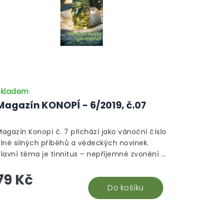
Skladem
Magazín KONOPÍ - 6/2019, č.07
agazín Konopí č. 7 přichází jako vánoční číslo
plné silných příběhů a vědeckých novinek.
lavní téma je tinnitus – nepříjemné zvonění v
ších, které konopí sice nevyléčí, ale pomůže
79 Kč
o lépe snášet. Právě pro tyto účely se hodí
rodukty z naší nabídky CBD na tinnitus.
Do košíku
dvážný příběh pacienta, který díky lásce a
onopí vstal z vozíku a porazil cukrovku s