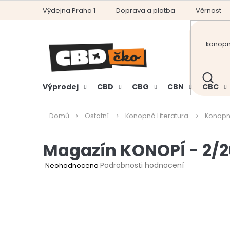
Přejít
Výdejna Praha 1
Doprava a platba
Věrnostní
na
obsah
HLEDAT
Výprodej
CBD
CBG
CBN
CBC
Domů
Ostatní
Konopná Literatura
Konopn
Magazín KONOPÍ - 2/20
Průměrné
Podrobnosti hodnocení
Neohodnoceno
hodnocení
produktu
je
0,0
z
5