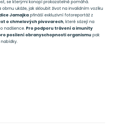
ost, se kterými konopí prokazatelně pomáhá.
 obrnu ukáže, jak skloubit život na invalidním vozíku
dice Jamajka
přináší exkluzivní fotoreportáž z
xt o chmelových pivovarech
, které sázejí na
ho nadšence.
Pro podporu trávení a imunity
pro posílení obranyschopnosti organismu
pak
 nabídky.