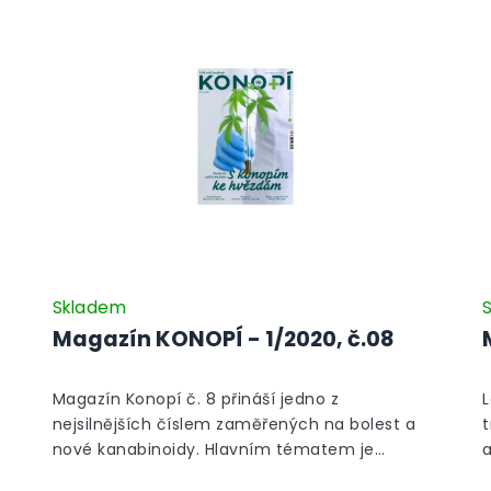
Skladem
Magazín KONOPÍ - 1/2020, č.08
Magazín Konopí č. 8 přináší jedno z
L
nejsilnějších číslem zaměřených na bolest a
t
nové kanabinoidy. Hlavním tématem je
chronická bolest – detailní přehled toho, jaké
l