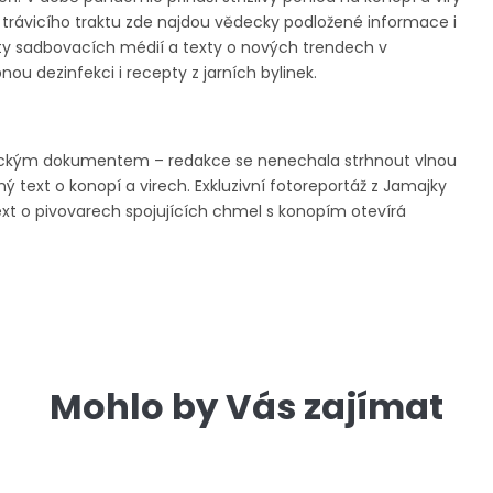
y trávicího traktu zde najdou vědecky podložené informace i
testy sadbovacích médií a texty o nových trendech v
u dezinfekci i recepty z jarních bylinek.
orickým dokumentem – redakce se nenechala strhnout vlnou
ý text o konopí a virech. Exkluzivní fotoreportáž z Jamajky
ext o pivovarech spojujících chmel s konopím otevírá
Mohlo by Vás zajímat