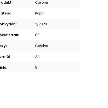
rodukt
:
Časopis
ateriál
:
Papír
ok vydání
:
2/2020
očet stran
:
80
azyk
:
Čeština
ormát
:
A4
íslo
:
9