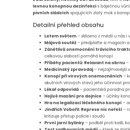
levnou konopnou dezinfekci
s báječnou vůní.
pivních sládcích
spojujících zlatý mok s konopí
Detailní přehled obsahu
Letem světem
– sklizeno z médií u nás i 
Májová soutěž
– předplaťte si magazín a
Zánětlivá onemocnění trávicího trakt
celkovou slabostí pomáhá konopí
Příběhy pacientů: Relaxant na obrnu
– 
Medicínský zpravodaj
– nejzajímavější 
Konopí při virových onemocněních
– k
akutních virových stavů jeho účinnost pr
Lékař odpovídá
– pacientská poradna pr
Hojivé mazání pro dojnice
– účinky kono
Hra na legalizaci léčebného konopí
– ad
Jindřich Vobořil: Represe nic neřeší
– r
kritizuje přístup policie i soudů
První jarní bylinky
– podběl proti kašli, 
Test sadbovacích médií
– které ze špi