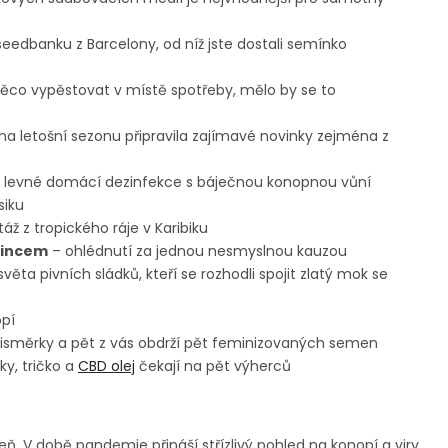
edbanku z Barcelony, od níž jste dostali semínko
ěco vypěstovat v místě spotřeby, mělo by se to
a letošní sezonu připravila zajímavé novinky zejména z
 levné domácí dezinfekce s báječnou konopnou vůní
siku
áž z tropického ráje v Karibiku
čincem
– ohlédnutí za jednou nesmyslnou kauzou
ěta pivních sládků, kteří se rozhodli spojit zlatý mok se
opí
isměrky a pět z vás obdrží pět feminizovaných semen
y, tričko a
CBD olej
čekají na pět výherců
eň. V době pandemie přináší střízlivý pohled na konopí a viry