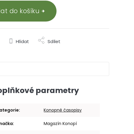
dat do košíku
Hlídat
Sdílet
oplňkové parametry
ategorie
:
Konopné časopisy
načka
:
Magazín Konopí