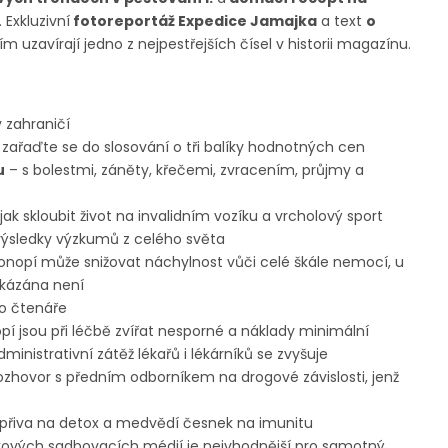
 Exkluzivní
fotoreportáž Expedice Jamajka
a text
o
m uzavírají jedno z nejpestřejších čísel v historii magazínu.
v zahraničí
 zařaďte se do slosování o tři balíky hodnotných cen
u
– s bolestmi, záněty, křečemi, zvracením, průjmy a
jak skloubit život na invalidním vozíku a vrcholový sport
výsledky výzkumů z celého světa
onopí může snižovat náchylnost vůči celé škále nemocí, u
okázána není
o čtenáře
pí jsou při léčbě zvířat nesporné a náklady minimální
ministrativní zátěž lékařů i lékárníků se zvyšuje
ozhovor s předním odborníkem na drogové závislosti, jenž
kopřiva na detox a medvědí česnek na imunitu
čkových sadbovacích médií je nejvhodnější pro samotný