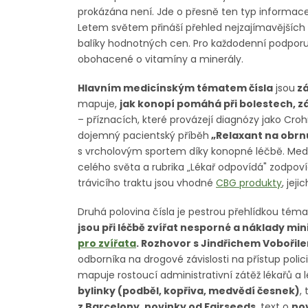
prokázána není. Jde o přesně ten typ informace,
Letem světem přináší přehled nejzajímavějších z
balíky hodnotných cen. Pro každodenní podpor
obohacené o vitamíny a minerály.
Hlavním medicínským tématem čísla
jsou
zá
mapuje,
jak konopí pomáhá při bolestech, zá
– příznacích, které provázejí diagnózy jako Cro
dojemný pacientský příběh
„Relaxant na obr
s vrcholovým sportem díky konopné léčbě. Medic
celého světa a rubrika „Lékař odpovídá" zodpoví
trávicího traktu jsou vhodné
CBG produkty
, jej
Druhá polovina čísla je pestrou přehlídkou téma
jsou při léčbě zvířat nesporné a náklady mi
pro zvířata
. Rozhovor s Jindřichem Vobořil
odborníka na drogové závislosti na přístup polici
mapuje rostoucí administrativní zátěž lékařů a l
bylinky (podběl, kopřiva, medvědí česnek)
,
z Barcelony, novinky od Fairseeds
, text o
nov