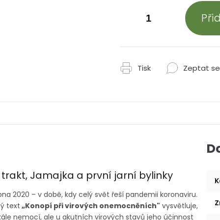
Při
Tisk
Zeptat se
D
 trakt, Jamajka a první jarní bylinky
K
a 2020 – v době, kdy celý svět řeší pandemii koronaviru.
Z
ý text
„Konopí při virových onemocněních"
vysvětluje,
kále nemocí, ale u akutních virových stavů jeho účinnost