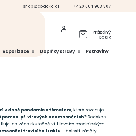
Hodnocení obchodu
shop@cbdcko.cz
Vrácení a reklamace
+420 604 903 807
Ověření věku
Prázdný
košík
Vaporizace
Doplňky stravy
Potraviny
Kosme
ází v době pandemie s tématem
, které rezonuje
 pomoci při virových onemocněních?
Redakce
tluje, co věda skutečně ví. Hlavním medicínským
emocnění trávicího traktu
– bolesti, záněty,