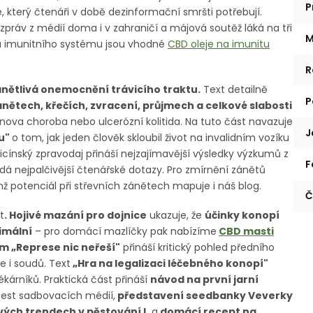
P
 který čtenáři v době dezinformační smršti potřebují.
práv z médií doma i v zahraničí a májová soutěž láká na tři
M
u imunitního systému jsou vhodné
CBD oleje na imunitu
R
nětlivá onemocnění trávicího traktu.
Text detailně
P
nětech, křečích, zvracení, průjmech a celkové slabosti
hnova choroba nebo ulcerózní kolitida. Na tuto část navazuje
J
nu"
o tom, jak jeden člověk skloubil život na invalidním vozíku
ínský zpravodaj přináší nejzajímavější výsledky výzkumů z
F
dá nejpalčivější čtenářské dotazy. Pro zmírnění zánětů
ichž potenciál při střevních zánětech mapuje i náš blog.
Č
t
. Hojivé mazání pro dojnice
ukazuje, že
účinky konopí
nimální
– pro domácí mazlíčky pak nabízíme
CBD masti
em „Represe nic neřeší"
přináší kritický pohled předního
e i soudů. Text
„Hra na legalizaci léčebného konopí"
ékárníků. Praktická část přináší
návod na první jarní
 test sadbovacích médií,
představení seedbanky Veverky
ých trendech v pěstování I.
a
domácí recept na