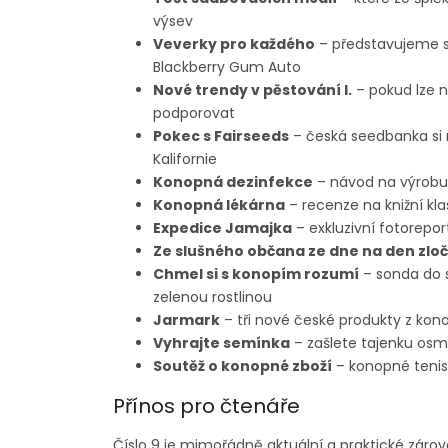
výsev
Veverky pro každého
– představujeme se
Blackberry Gum Auto
Nové trendy v pěstování I.
– pokud lze n
podporovat
Pokec s Fairseeds
– česká seedbanka si n
Kalifornie
Konopná dezinfekce
– návod na výrobu
Konopná lékárna
– recenze na knižní kla
Expedice Jamajka
– exkluzivní fotoreport
Ze slušného občana ze dne na den zlo
Chmel si s konopím rozumí
– sonda do sv
zelenou rostlinou
Jarmark
– tři nové české produkty z kon
Vyhrajte semínka
– zašlete tajenku osm
Soutěž o konopné zboží
– konopné tenisk
Přínos pro čtenáře
Číslo 9 je mimořádně aktuální a praktické zárov