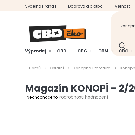
Přejít
Výdejna Praha 1
Doprava a platba
Věrnostní
na
obsah
HLEDAT
Výprodej
CBD
CBG
CBN
CBC
Domů
Ostatní
Konopná Literatura
Konopn
Magazín KONOPÍ - 2/20
Průměrné
Podrobnosti hodnocení
Neohodnoceno
hodnocení
produktu
je
0,0
z
5