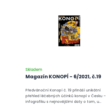
Skladem
Magazín KONOPÍ - 6/2021, č.19
Předvánoční Konopí č. 19 přináší unikátní
přehled léčebných účinků konopí v Česku –
infografiku s nejnovějšími daty o tom, u
kterých diagnóz lze konopí získat na předpis.