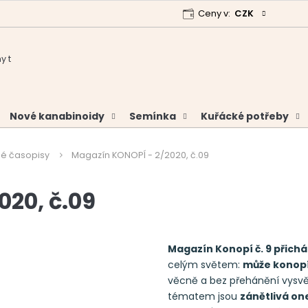
Ceny v:
CZK
 program
Garance vrácení peněz
Analýzy a certifikáty
Nové kanabinoidy
Semínka
Kuřácké potřeby
é časopisy
Magazín KONOPÍ - 2/2020, č.09
20, č.09
Magazín Konopí č. 9 přich
celým světem:
může konopí
věcně a bez přehánění vysvě
tématem jsou
zánětlivá on