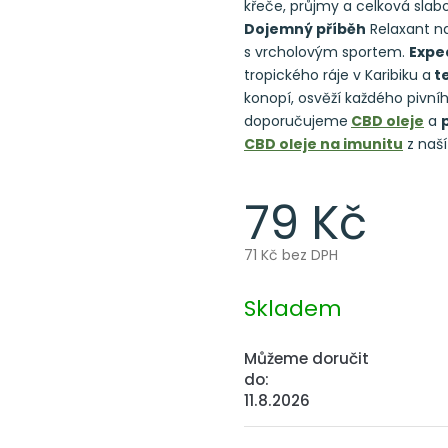
křeče, průjmy a celková slab
Dojemný příběh
Relaxant na
s vrcholovým sportem.
Expe
tropického ráje v Karibiku a
te
konopí, osvěží každého pivní
doporučujeme
CBD oleje
a
CBD oleje na imunitu
z naší
79 Kč
71 Kč bez DPH
Měrná
cena:
Skladem
Můžeme doručit
do:
11.8.2026