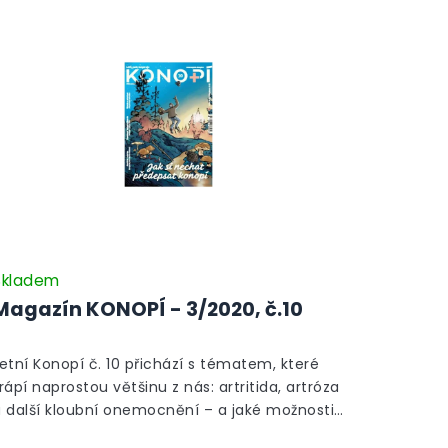
Skladem
Magazín KONOPÍ - 3/2020, č.10
etní Konopí č. 10 přichází s tématem, které
rápí naprostou většinu z nás: artritida, artróza
a další kloubní onemocnění – a jaké možnosti
éčby skýtá konopí. Dojemný příběh Miloše s