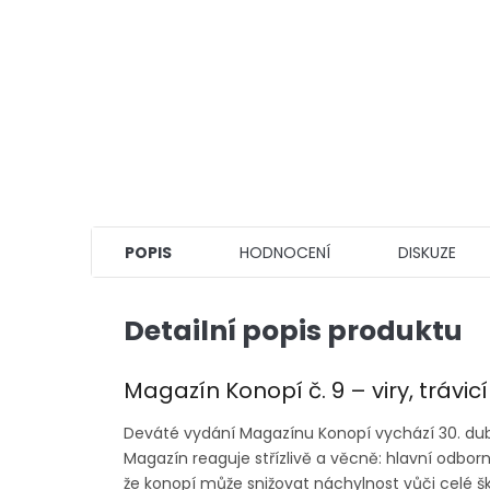
POPIS
HODNOCENÍ
DISKUZE
Detailní popis produktu
Magazín Konopí č. 9 – viry, trávicí
Deváté vydání Magazínu Konopí vychází 30. dubn
Magazín reaguje střízlivě a věcně: hlavní odborn
že konopí může snižovat náchylnost vůči celé š