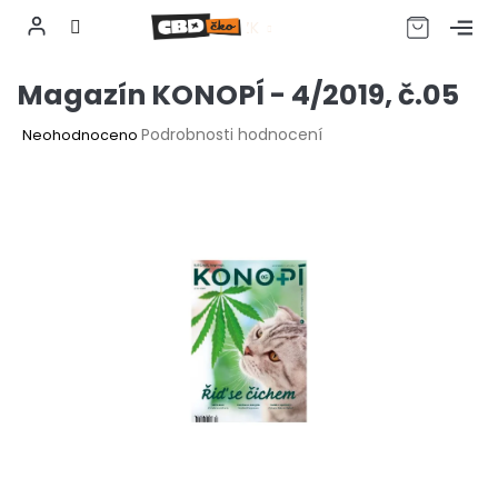
CZK
Přejít
Magazín KONOPÍ - 4/2019, č.05
na
obsah
Průměrné
Podrobnosti hodnocení
Neohodnoceno
hodnocení
produktu
je
0,0
z
5
hvězdiček.