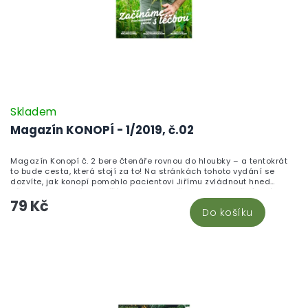
Skladem
Magazín KONOPÍ - 1/2019, č.02
Magazín Konopí č. 2 bere čtenáře rovnou do hloubky – a tentokrát
to bude cesta, která stojí za to! Na stránkách tohoto vydání se
dozvíte, jak konopí pomohlo pacientovi Jiřímu zvládnout hned
několik zdravotních potíží najednou, proč je CBD bezpečným lékem
79 Kč
a jak vlastně funguje endokanabinoidní systém. MUDr. Radovan
Do košíku
Hřib v hlavním rozhovoru dokazuje, že kdo chce pomoci pacientům,
ten způsob vždycky najde. Pacientskou poradnu tentokrát vede
MUDr. Daniel Bárta. Nechybí text o antibakteriálních vlastnostech
konopí, srovnání konopných olejů, tipy pro začínající vapaře ani
recept na kokosový olej obohacený konopím. Číslo uzavírají
praktické informace o konopí a seniorech a aktualizovaný seznam
lékařů předepisujících konopí v ČR.