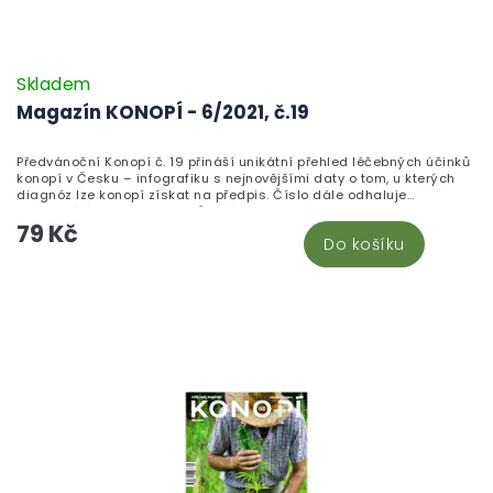
Skladem
Magazín KONOPÍ - 6/2021, č.19
Předvánoční Konopí č. 19 přináší unikátní přehled léčebných účinků
konopí v Česku – infografiku s nejnovějšími daty o tom, u kterých
diagnóz lze konopí získat na předpis. Číslo dále odhaluje
fascinující historii CBD odrůd, představuje farmaceuticky
79 Kč
podloženou výrobu tinktury zvané Zelený drak a otevírá druhý díl
Do košíku
kauzy boje za svobodu projevu sledující případ magazínu
Legalizace. Endokanabinoložka Kristina Ranná vysvětluje, proč je
endokanabinoidní systém klíčem ke zdraví celého organismu, a
pěstitelé se dozví vše o výběru legálních technických odrůd. Pro
vánoční atmosféru přidává redakce vaporizaci zimních koření i
recept na pistáciové košíčky s bílou čokoládou.