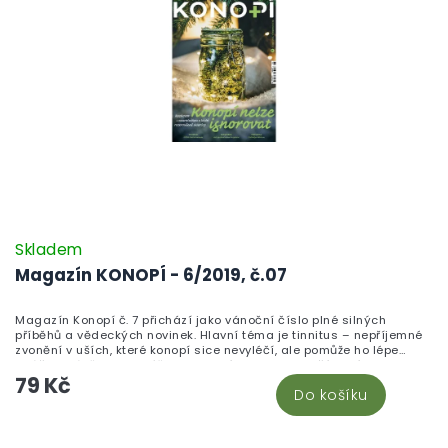
Skladem
Magazín KONOPÍ - 6/2019, č.07
Magazín Konopí č. 7 přichází jako vánoční číslo plné silných
příběhů a vědeckých novinek. Hlavní téma je tinnitus – nepříjemné
zvonění v uších, které konopí sice nevyléčí, ale pomůže ho lépe
snášet. Právě pro tyto účely se hodí produkty z naší nabídky CBD na
79 Kč
tinnitus. Odvážný příběh pacienta, který díky lásce a konopí vstal z
Do košíku
vozíku a porazil cukrovku s polyneuropatií, doplňuje fotoreport z
jubilejního desátého Cannafestu. Vědecky zaměření čtenáři ocení
infografiku o dekarboxylaci kanabinoidních kyselin a text o THCA a
Z
CBDA. Nechybí reportáž z konference Demystifying Cannabis ve