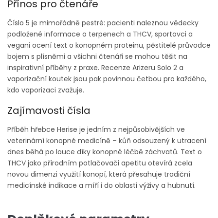
Přínos pro čtenáře
Číslo 5 je mimořádně pestré: pacienti naleznou vědecky
podložené informace o terpenech a THCV, sportovci a
vegani ocení text o konopném proteinu, pěstitelé průvodce
bojem s plísněmi a všichni čtenáři se mohou těšit na
inspirativní příběhy z praxe. Recenze Arizeru Solo 2 a
vaporizační koutek jsou pak povinnou četbou pro každého,
kdo vaporizaci zvažuje.
Zajímavosti čísla
Příběh hřebce Herise je jedním z nejpůsobivějších ve
veterinární konopné medicíně – kůň odsouzený k utracení
dnes běhá po louce díky konopné léčbě záchvatů. Text o
THCV jako přírodním potlačovači apetitu otevírá zcela
novou dimenzi využití konopí, která přesahuje tradiční
medicínské indikace a míří i do oblasti výživy a hubnutí.