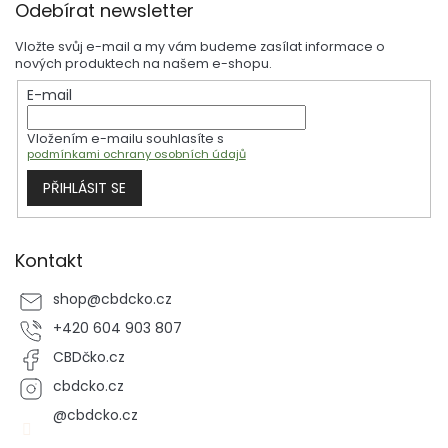
Odebírat newsletter
slovinské Lublani ani příběh králíčka léčeného bylinkovou směsí –
á
pro domácí mazlíčky máme CBD produkty pro zvířata. Recenze
p
vaporizérů Fenix Mini a texty o vaporizaci na baterky pak ocení
Vložte svůj e-mail a my vám budeme zasílat informace o
každý, kdo hledá kapesní vaporizér pro každodenní použití.
a
nových produktech na našem e-shopu.
t
E-mail
í
Vložením e-mailu souhlasíte s
podmínkami ochrany osobních údajů
PŘIHLÁSIT SE
Kontakt
shop
@
cbdcko.cz
+420 604 903 807
CBDčko.cz
cbdcko.cz
@cbdcko.cz