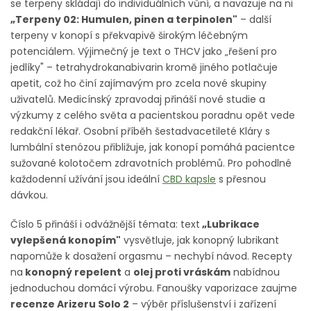
se terpeny skládají do individuálních vůní, a navazuje na ni
„Terpeny 02: Humulen, pinen a terpinolen"
– další
terpeny v konopí s překvapivě širokým léčebným
potenciálem. Výjimečný je text o THCV jako „řešení pro
jedlíky" – tetrahydrokanabivarin kromě jiného potlačuje
apetit, což ho činí zajímavým pro zcela nové skupiny
uživatelů. Medicínský zpravodaj přináší nové studie a
výzkumy z celého světa a pacientskou poradnu opět vede
redakční lékař. Osobní příběh šestadvacetileté Kláry s
lumbální stenózou přibližuje, jak konopí pomáhá pacientce
sužované kolotočem zdravotních problémů. Pro pohodlné
každodenní užívání jsou ideální
CBD kapsle
s přesnou
dávkou.
Číslo 5 přináší i odvážnější témata: text
„Lubrikace
vylepšená konopím"
vysvětluje, jak konopný lubrikant
napomůže k dosažení orgasmu – nechybí návod. Recepty
na
konopný repelent
a
olej proti vráskám
nabídnou
jednoduchou domácí výrobu. Fanoušky vaporizace zaujme
recenze Arizeru Solo 2
– výběr příslušenství i zařízení