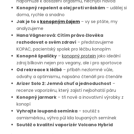
napomůže k dosažení orgasmu, nechybí návod
Konopný repelent a olej proti vráskám
– udělej si
doma, rychle a snadno
Jak je to s
konopným čajem
– vy se ptáte, my
analyzujeme
Hana Vágnerová: Cítím právo člověka
rozhodovat o svém zdraví
– představujeme
KOPAC, pacientský spolek pro léčbu konopím
Konopné špalíčky
–
konopný protein
jako ideální
zdroj bílkovin nejen pro vegany, ale i pro sportovce
Od rekreace k léčbě
– příběh nezlomné vůle,
odvahy a optimismu, napsáno čtenáři pro čtenáře
Arizer Solo 2: Jemná chuť a jednoduchost
–
recenze vaporizéru, který zajistí nejbohatší páru
Konopný jarmark
– tři nové a inovativní výrobky z
konopí
Vyhrajte loupaná semínka
– soutěž s
osmisměrkou, výhra půl kila loupaných semínek
Soutěž o kvalitní vaporizér Volcano Hybrid