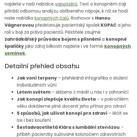
najdete v naší nabídce
vaporizérů
. Text o konopném čaji
přináší odbornou analýzu oblíbeného nápoje, k níž se hodí
naše nabídka
konopných čajů
. Rozhovor s
Hanou
Vágnerovou
představuje pacientský spolek
KOPAC
a jeho
roli v boji za práva pacientů. Pěstitele zaujme
zahrádkářský průvodce bojem s plísněmi
a
konopné
špalíčky
jako zdroj bílkovin najdete i ve formě
konopných
semínek
.
Detailní přehled obsahu
Jak voní terpeny
– přehledná infografika o složení
individuálních vůní
Letem světem
– sklizeno z médií u nás i v zahraničí
Jak konopí zlepšuje kvalitu života
– v pokročilém
věku dokážeme plně docenit jeho přínos pro zdraví
5 způsobů, jak užívat konopí pro zdraví
– léčit se
lze i bez kouření
Šestadvacetiletá Klára s lumbální stenózou
–
příběh pacientky sužované kolotočem zdravotních