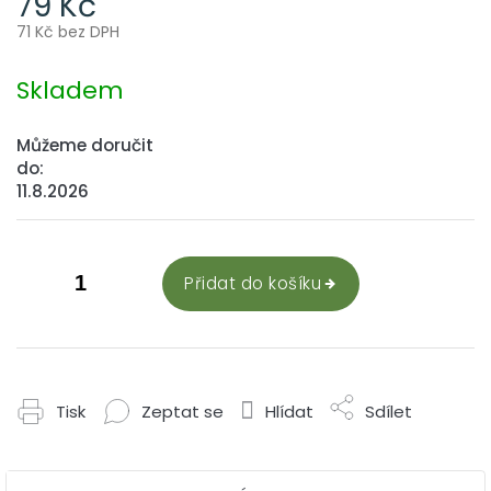
79 Kč
71 Kč bez DPH
Měrná
cena:
Skladem
Můžeme doručit
do:
11.8.2026
Přidat do košíku
Tisk
Zeptat se
Hlídat
Sdílet