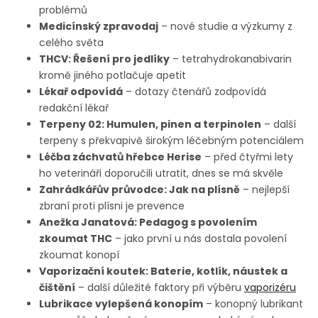
problémů
Medicínský zpravodaj
– nové studie a výzkumy z
celého světa
THCV: Řešení pro jedlíky
– tetrahydrokanabivarin
kromě jiného potlačuje apetit
Lékař odpovídá
– dotazy čtenářů zodpovídá
redakční lékař
Terpeny 02: Humulen, pinen a terpinolen
– další
terpeny s překvapivě širokým léčebným potenciálem
Léčba záchvatů hřebce Herise
– před čtyřmi lety
ho veterináři doporučili utratit, dnes se má skvěle
Zahrádkářův průvodce: Jak na plísně
– nejlepší
zbraní proti plísni je prevence
Anežka Janatová: Pedagog s povolením
zkoumat THC
– jako první u nás dostala povolení
zkoumat konopí
Vaporizační koutek: Baterie, kotlík, náustek a
čištění
– další důležité faktory při výběru
vaporizéru
Lubrikace vylepšená konopím
– konopný lubrikant