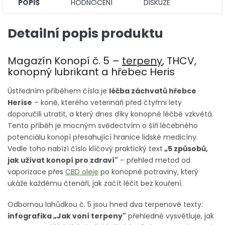
POPIS
HODNOCENÍ
DISKUZE
Detailní popis produktu
Magazín Konopí č. 5 –
terpeny
, THCV,
konopný lubrikant a hřebec Heris
Ústředním příběhem čísla je
léčba záchvatů hřebce
Herise
– koně, kterého veterináři před čtyřmi lety
doporučili utratit, a který dnes díky konopné léčbě vzkvétá.
Tento příběh je mocným svědectvím o šíři léčebného
potenciálu konopí přesahující hranice lidské medicíny.
Vedle toho nabízí číslo klíčový praktický text
„5 způsobů,
jak užívat konopí pro zdraví"
– přehled metod od
vaporizace přes
CBD oleje
po konopné potraviny, který
ukáže každému čtenáři, jak začít léčit bez kouření.
Odbornou lahůdkou č. 5 jsou hned dva terpenové texty:
infografika „Jak voní terpeny"
přehledně vysvětluje, jak