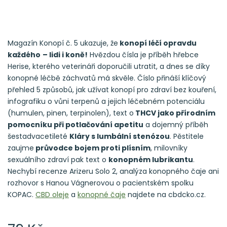
Magazín Konopí č. 5 ukazuje, že
konopí léčí opravdu
každého
– lidi i koně!
Hvězdou čísla je příběh hřebce
Herise, kterého veterináři doporučili utratit, a dnes se díky
konopné léčbě záchvatů má skvěle. Číslo přináší klíčový
přehled 5 způsobů, jak užívat konopí pro zdraví bez kouření,
infografiku o vůni terpenů a jejich léčebném potenciálu
(humulen, pinen, terpinolen), text o
THCV jako přírodním
pomocníku při potlačování apetitu
a dojemný příběh
šestadvacetileté
Kláry s lumbální stenózou
. Pěstitele
zaujme
průvodce bojem proti plísním
, milovníky
sexuálního zdraví pak text o
konopném lubrikantu
.
Nechybí recenze Arizeru Solo 2, analýza konopného čaje ani
rozhovor s Hanou Vágnerovou o pacientském spolku
KOPAC.
CBD oleje
a
konopné čaje
najdete na cbdcko.cz.