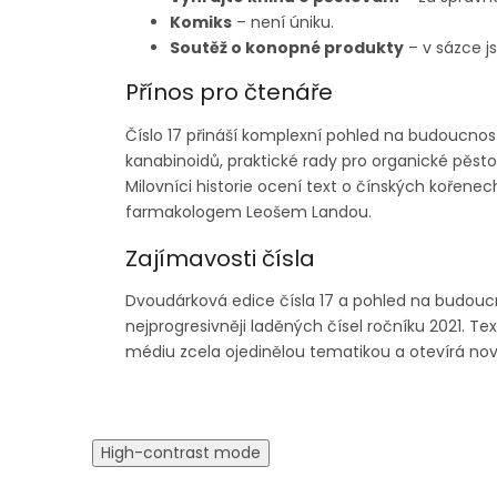
Komiks
– není úniku.
Soutěž o konopné produkty
– v sázce js
Přínos pro čtenáře
Číslo 17 přináší komplexní pohled na budoucnos
kanabinoidů, praktické rady pro organické pěstov
Milovníci historie ocení text o čínských kořene
farmakologem Leošem Landou.
Zajímavosti čísla
Dvoudárková edice čísla 17 a pohled na budoucn
nejprogresivněji laděných čísel ročníku 2021. T
médiu zcela ojedinělou tematikou a otevírá nový
High-contrast mode