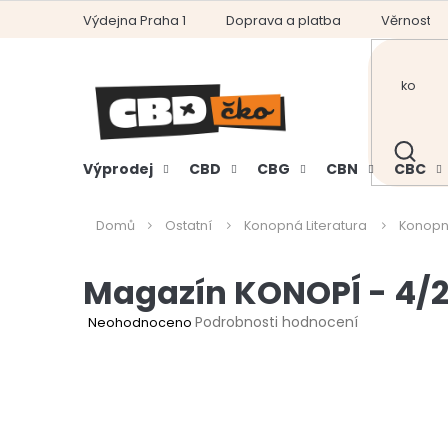
Přejít
Výdejna Praha 1
Doprava a platba
Věrnostní
na
obsah
HLEDAT
Výprodej
CBD
CBG
CBN
CBC
Domů
Ostatní
Konopná Literatura
Konopn
Magazín KONOPÍ - 4/20
Průměrné
Podrobnosti hodnocení
Neohodnoceno
hodnocení
produktu
je
0,0
z
5