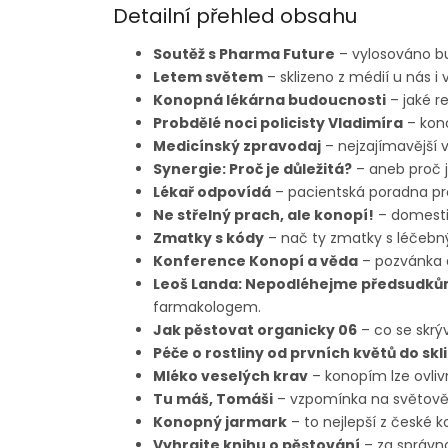
Detailní přehled obsahu
Soutěž s Pharma Future
– vylosováno b
Letem světem
– sklizeno z médií u nás i 
Konopná lékárna budoucnosti
– jaké r
Probdělé noci policisty Vladimíra
– kono
Medicínský zpravodaj
– nejzajímavější v
Synergie: Proč je důležitá?
– aneb proč j
Lékař odpovídá
– pacientská poradna pr
Ne střelný prach, ale konopí!
– domesti
Zmatky s kódy
– nač ty zmatky s léčeb
Konference Konopí a věda
– pozvánka 
Leoš Landa: Nepodléhejme předsudků
farmakologem.
Jak pěstovat organicky 06
– co se skrý
Péče o rostliny od prvních květů do skl
Mléko veselých krav
– konopím lze ovlivn
Tu máš, Tomáši
– vzpomínka na světově
Konopný jarmark
– to nejlepší z české 
Vyhrajte knihu o pěstování
– za správno