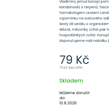
Vladimíra, jemuž konopí pom
kanabinoidů a terpenů, fascin
farmakologem Leošem Lando
vzpomínku na světového adi
šestý díl seriálu o organické
sklizně, milovníky zvířat pak 
hospodářských zvířat. Konopí
doporučujeme naši nabídku
79 Kč
71 Kč bez DPH
Měrná
cena:
Skladem
Můžeme doručit
do:
10.8.2026