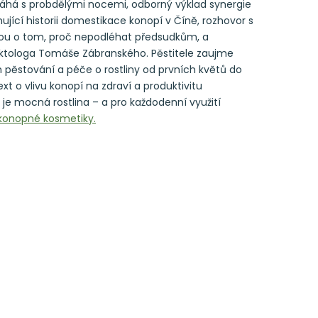
áhá s probdělými nocemi, odborný výklad synergie
ující historii domestikace konopí v Číně, rozhovor s
u o tom, proč nepodléhat předsudkům, a
ktologa Tomáše Zábranského. Pěstitele zaujme
m pěstování a péče o rostliny od prvních květů do
text o vlivu konopí na zdraví a produktivitu
 je mocná rostlina – a pro každodenní využití
konopné kosmetiky.