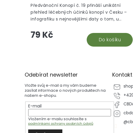
Předvánoční Konopí č. 19 přináší unikátní
přehled léčebných účinků konopí v Česku –
infografiku s nejnovějšími daty o tom, u
kterých diagnóz lze konopí získat na předpis.
79 Kč
Číslo dále odhaluje fascinující historii CBD
odrůd, představuje farmaceuticky podloženo
Do košíku
výrobu tinktury zvané Zelený drak a otevírá
druhý díl kauzy boje za svobodu projevu
Z
sledující případ magazínu Legalizace.
á
Endokanabinoložka Kristina Ranná vysvětluje,
p
proč je endokanabinoidní systém klíčem ke
Odebírat newsletter
Kontakt
a
zdraví celého organismu, a pěstitelé se dozví
t
Vložte svůj e-mail a my vám budeme
sho
vše o výběru legálních technických odrůd. Pro
í
zasílat informace o nových produktech na
vánoční atmosféru přidává redakce vaporizac
+420
našem e-shopu.
zimních koření i recept na pistáciové košíčky 
CBDč
E-mail
bílou čokoládou.
cbdc
Vložením e-mailu souhlasíte s
@cb
podmínkami ochrany osobních údajů