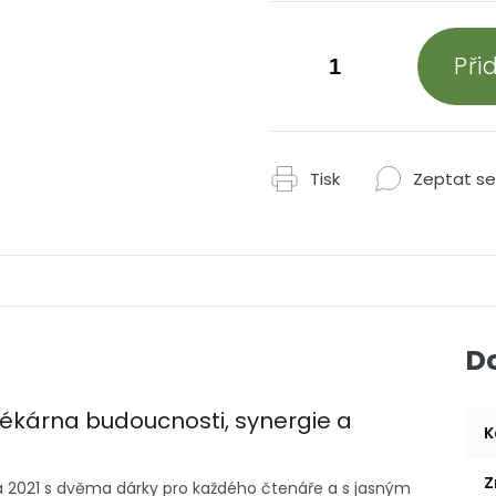
Při
Tisk
Zeptat se
D
lékárna budoucnosti, synergie a
K
Z
na 2021 s dvěma dárky pro každého čtenáře a s jasným