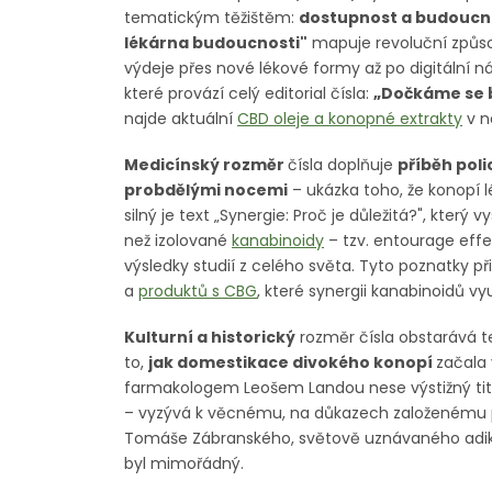
tematickým těžištěm:
dostupnost a budoucn
lékárna budoucnosti"
mapuje revoluční způso
výdeje přes nové lékové formy až po digitální ná
které provází celý editorial čísla:
„Dočkáme se 
najde aktuální
CBD oleje a konopné extrakty
v n
Medicínský rozměr
čísla doplňuje
příběh poli
probdělými nocemi
– ukázka toho, že konopí 
silný je text „Synergie: Proč je důležitá?", který
než izolované
kanabinoidy
– tzv. entourage effe
výsledky studií z celého světa. Tyto poznatky p
a
produktů s CBG
, které synergii kanabinoidů vyu
Kulturní a historický
rozměr čísla obstarává t
to,
jak domestikace divokého konopí
začala 
farmakologem Leošem Landou nese výstižný ti
– vyzývá k věcnému, na důkazech založenému p
Tomáše Zábranského, světově uznávaného adikt
byl mimořádný.