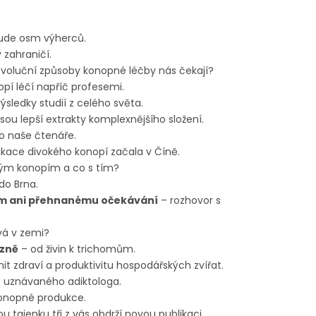
ude osm výherců.
v zahraničí.
evoluční způsoby konopné léčby nás čekají?
pí léčí napříč profesemi.
ýsledky studií z celého světa.
sou lepší extrakty komplexnějšího složení.
o naše čtenáře.
kace divokého konopí začala v Číně.
ným konopím a co s tím?
do Brna.
m ani přehnanému očekávání
– rozhovor s
vá v zemi?
izně
– od živin k trichomům.
it zdraví a produktivitu hospodářských zvířat.
 uznávaného adiktologa.
konopné produkce.
u tajenku tři z vás obdrží novou publikaci.