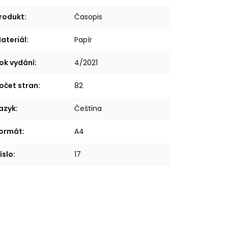
rodukt
:
Časopis
ateriál
:
Papír
ok vydání
:
4/2021
očet stran
:
82
azyk
:
Čeština
ormát
:
A4
íslo
:
17