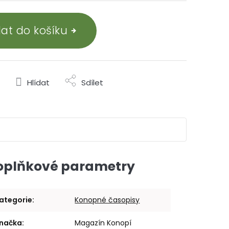
dat do košíku
Hlídat
Sdílet
oplňkové parametry
ategorie
:
Konopné časopisy
načka
:
Magazín Konopí