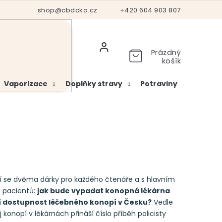
Hodnocení obchodu
shop@cbdcko.cz
Vrácení a reklamace
+420 604 903 807
Ověření věku
Prázdný
košík
Vaporizace
Doplňky stravy
Potraviny
Kosme
zí se dvěma dárky pro každého čtenáře a s hlavním
e pacientů:
jak bude vypadat konopná lékárna
ší dostupnost léčebného konopí v Česku?
Vedle
konopí v lékárnách přináší číslo příběh policisty