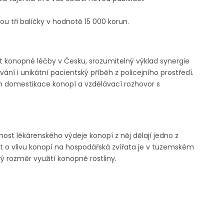
ou tři balíčky v hodnotě 15 000 korun.
t konopné léčby v Česku, srozumitelný výklad synergie
ání i unikátní pacientský příběh z policejního prostředí.
ch domestikace konopí a vzdělávací rozhovor s
ost lékárenského výdeje konopí z něj dělají jedno z
ext o vlivu konopí na hospodářská zvířata je v tuzemském
 rozměr využití konopné rostliny.