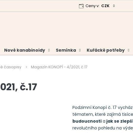
Ceny v:
CZK
 program
Garance vrácení peněz
Analýzy a certifikáty
Nové kanabinoidy
Semínka
Kuřácké potřeby
é časopisy
Magazín KONOPÍ - 4/2021, č.17
21, č.17
Podzimní Konopí č. 17 vychá
tématem, které zajímá tisíc
budoucnosti
a
jak se zlep
revolučního pohledu na výdej 