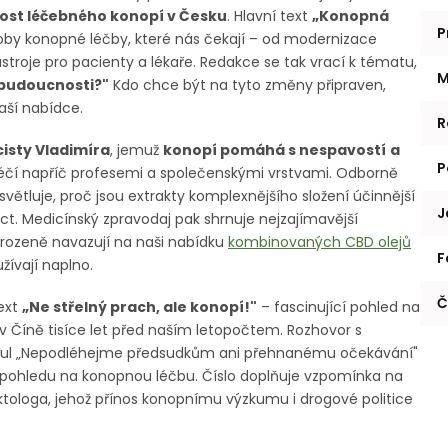
ost léčebného konopí v Česku
. Hlavní text
„Konopná
P
by konopné léčby, které nás čekají – od modernizace
stroje pro pacienty a lékaře. Redakce se tak vrací k tématu,
M
budoucnosti?"
Kdo chce být na tyto změny připraven,
aší nabídce.
R
cisty Vladimíra
, jemuž
konopí pomáhá s nespavostí
a
P
léčí napříč profesemi a společenskými vrstvami. Odborně
 vysvětluje, proč jsou extrakty komplexnějšího složení účinnější
J
ct. Medicínský zpravodaj pak shrnuje nejzajímavější
řirozeně navazují na naši nabídku
kombinovaných CBD olejů
F
žívají naplno.
Č
ext
„Ne střelný prach, ale konopí!"
– fascinující pohled na
v Číně tisíce let před naším letopočtem. Rozhovor s
tul „Nepodléhejme předsudkům ani přehnanému očekávání"
ohledu na konopnou léčbu. Číslo doplňuje vzpomínka na
ologa, jehož přínos konopnímu výzkumu i drogové politice