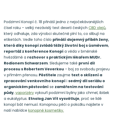
Podzimní Konopí č. 18 přináší jedno z nejočekávanějších
čísel roku – velký nezávislý test deseti českých
CBD olejů
,
který odhaluje, zda výrobci skutečně plní to, co slibují na
etiketách. Vedle toho číslo
přináší dojemný příběh ženy,
která díky konopí zvládá těžký životní boj s úsměvem
,
reportáž z konference Konopí
a věda v brněnské
hvězdárně a
rozhovor s praktickým lékařem MUDr.
Rodionem Schwarzem
. Sledujeme také
první díl
procesu s Robertem Veverkou
– boj za svobodu projevu
v přímém přenosu.
Pěstitele
zaujme
text o sklízení a
zpracování venkovního konopí
i
sedmý díl seriálu o
organickém pěstování
se
zaměřením na testování
půdy
,
vaporizéry
vykouří podzimní byliny jako chmel, ibišek
a eukalyptus.
Etnolog Jan Vít vysvětluje
, proč se lidé
konopí bát nemusí. Konopnou péči o pokožku najdete v
naší nabídce
konopné kosmetiky.