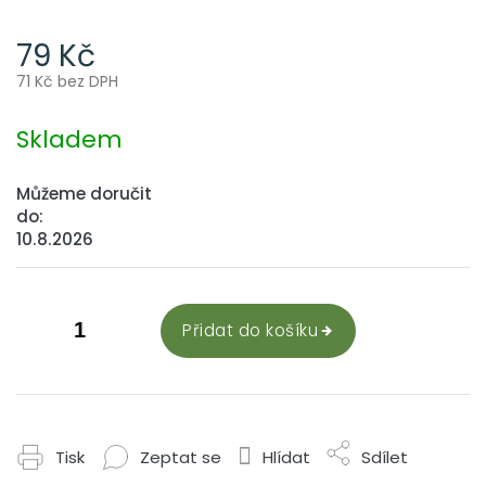
79 Kč
71 Kč bez DPH
Měrná
cena:
Skladem
Můžeme doručit
do:
10.8.2026
Přidat do košíku
Tisk
Zeptat se
Hlídat
Sdílet