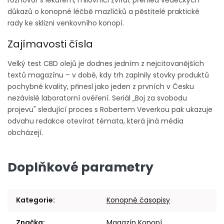
rozhovor s lékařem, milovníci zvířat přehled vědeckých
důkazů o konopné léčbě mazlíčků a pěstitelé praktické
rady ke sklizni venkovního konopí.
Zajímavosti čísla
Velký test CBD olejů je dodnes jedním z nejcitovanějších
textů magazínu – v době, kdy trh zaplnily stovky produktů
pochybné kvality, přinesl jako jeden z prvních v Česku
nezávislé laboratorní ověření. Seriál „Boj za svobodu
projevu" sledující proces s Robertem Veverkou pak ukazuje
odvahu redakce otevírat témata, která jiná média
obcházejí.
Doplňkové parametry
Kategorie
:
Konopné časopisy
Značka
:
Magazín Konopí