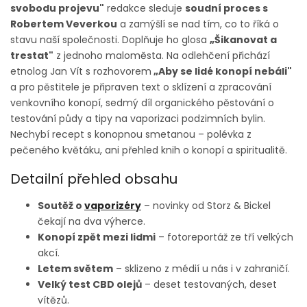
svobodu projevu"
redakce sleduje
soudní proces s
Robertem Veverkou
a zamýšlí se nad tím, co to říká o
stavu naší společnosti. Doplňuje ho glosa
„Šikanovat a
trestat"
z jednoho maloměsta. Na odlehčení přichází
etnolog Jan Vít s rozhovorem
„Aby se lidé konopí nebáli"
a pro pěstitele je připraven text o sklízení a zpracování
venkovního konopí, sedmý díl organického pěstování o
testování půdy a tipy na vaporizaci podzimních bylin.
Nechybí recept s konopnou smetanou – polévka z
pečeného květáku, ani přehled knih o konopí a spiritualitě.
Detailní přehled obsahu
Soutěž o
vaporizéry
– novinky od Storz & Bickel
čekají na dva výherce.
Konopí zpět mezi lidmi
– fotoreportáž ze tří velkých
akcí.
Letem světem
– sklizeno z médií u nás i v zahraničí.
Velký test CBD olejů
– deset testovaných, deset
vítězů.