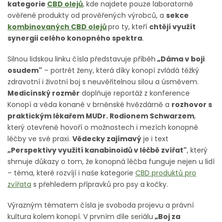
kategorie
CBD olejů
, kde najdete pouze laboratorně
ověřené produkty od prověřených výrobců, a
sekce
kombinovaných CBD olejů
pro ty, kteří
chtějí využít
synergii celého konopného spektra
.
Silnou lidskou linku čísla představuje příběh
„Dáma v boji
osudem"
– portrét ženy, která díky konopí zvládá těžký
zdravotní i životní boj s neuvěřitelnou silou a úsměvem.
Medicínský rozměr
doplňuje reportáž z konference
Konopí a věda konané v brněnské hvězdárně a
rozhovor s
praktickým lékařem MUDr. Rodionem Schwarzem
,
který otevřeně hovoří o možnostech i mezích konopné
léčby ve své praxi.
Vědecky zajímavý
je i text
„Perspektivy využití kanabinoidů v léčbě zvířat"
, který
shrnuje důkazy o tom, že konopná léčba funguje nejen u lidí
– téma, které rozvíjí i naše kategorie
CBD produktů pro
zvířata
s přehledem přípravků pro psy a kočky.
Výrazným tématem čísla je svoboda projevu a právní
kultura kolem konopí. V prvním díle seriálu
„Boj za