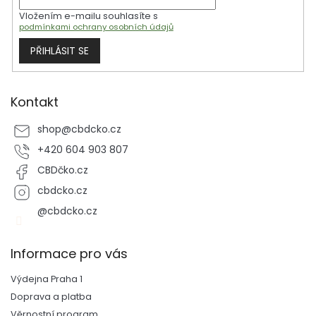
Vložením e-mailu souhlasíte s
podmínkami ochrany osobních údajů
PŘIHLÁSIT SE
Kontakt
shop
@
cbdcko.cz
+420 604 903 807
CBDčko.cz
cbdcko.cz
@cbdcko.cz
Informace pro vás
Výdejna Praha 1
Doprava a platba
Věrnostní program