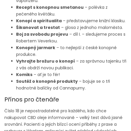
vaporizéru.
Recept s konopnou smetanou
– polévka z
pečeného květáku.
Konopí a spiritualita
– představujeme knižní klasiku.
Šikanovat a trestat
– glosa z jednoho maloměsta.
Boj za svobodu projevu
– díl I. – sledujeme proces s
Robertem Veverkou.
Konopný jarmark
– to nejlepší z české konopné
produkce.
Vyhrajte brožuru o konopí
– za správnou tajenku tři
z vás obdrží novou publikaci.
Komiks
– ať je to fér!
Soutěž o konopné produkty
– bojuje se o tři
hodnotné balíčky od Cannapurny.
Přínos pro čtenáře
Číslo 18 je nepostradatelné pro každého, kdo chce
nakupovat CBD oleje informovaně – velký test dává jasné
srovnání. Pacienti a jejich blízcí ocení příběhy z praxe a