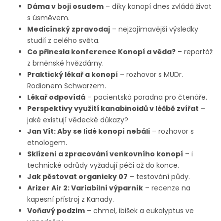
Dáma v boji osudem
– díky konopí dnes zvládá život
s úsměvem.
Medicínský zpravodaj
– nejzajímavější výsledky
studií z celého světa.
Co přinesla konference Konopí a věda?
– reportáž
z brněnské hvězdárny.
Praktický lékař a konopí
– rozhovor s MUDr.
Rodionem Schwarzem.
Lékař odpovídá
– pacientská poradna pro čtenáře.
Perspektivy využití kanabinoidů v léčbě zvířat
–
jaké existují vědecké důkazy?
Jan Vít: Aby se lidé konopí nebáli
– rozhovor s
etnologem.
Sklízení a zpracování venkovního konopí
– i
technické odrůdy vyžadují péči až do konce.
Jak pěstovat organicky 07
– testování půdy.
Arizer Air 2: Variabilní výparník
– recenze na
kapesní přístroj z Kanady.
Voňavý podzim
– chmel, ibišek a eukalyptus ve