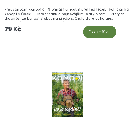
Předvánoční Konopí č. 19 přináší unikátní přehled léčebných účinků
konopí v Česku – infografiku s nejnovějšími daty o tom, u kterých
diagnóz lze konopí získat na předpis. Číslo dále odhaluje
fascinující historii CBD odrůd, představuje farmaceuticky
79 Kč
podloženou výrobu tinktury zvané Zelený drak a otevírá druhý díl
Do košíku
kauzy boje za svobodu projevu sledující případ magazínu
Legalizace. Endokanabinoložka Kristina Ranná vysvětluje, proč je
endokanabinoidní systém klíčem ke zdraví celého organismu, a
pěstitelé se dozví vše o výběru legálních technických odrůd. Pro
vánoční atmosféru přidává redakce vaporizaci zimních koření i
recept na pistáciové košíčky s bílou čokoládou.