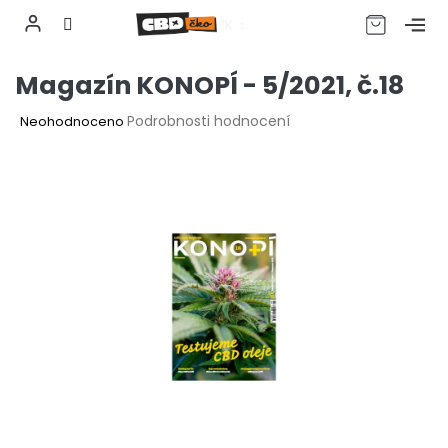
CZK
Přejít
Magazín KONOPÍ - 5/2021, č.18
na
obsah
Průměrné
Podrobnosti hodnocení
Neohodnoceno
hodnocení
produktu
je
0,0
z
5
hvězdiček.