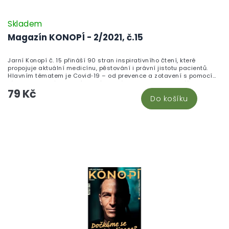
Skladem
Magazín KONOPÍ - 2/2021, č.15
Jarní Konopí č. 15 přináší 90 stran inspirativního čtení, které
propojuje aktuální medicínu, pěstování i právní jistotu pacientů.
Hlavním tématem je Covid‑19 – od prevence a zotavení s pomocí
látek z konopného semínka až po otázku, zda lze covid léčit
79 Kč
kanabinoidy a jaké výsledky přinášejí dosavadní studie. Silný
Do košíku
příběh čtyřletého pacienta s epilepsií, kapky proti puchýřům u psa a
medicínský zpravodaj doplňuje infografika „Jak rychle působí
CBD?“, která přehledně srovnává různé formy podání. Rozhovor s
právníkem Janem Poláčkem vysvětluje, co je v Česku při konopí
legální, a text „Proč lékaři odpírají pacientům konopí?“ otevírá
nepříjemná, ale důležitá témata. Pěstitelé ocení rady k jarní
výsadbě, podpůrným rostlinám a mýtům mezi pěstiteli, milovníci
vaporizace pak recenze stolního vaporizéru Plenty. Pro praktické
využití doma doporučujeme naši nabídku konopných olejů a kapek
a specializovanou sekci CBD olejů na imunitu.