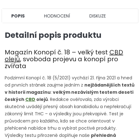
POPIS
HODNOCENÍ
DISKUZE
Detailní popis produktu
Magazín Konopí č. 18 – velký test
CBD
olejů
, svoboda projevu a konopí pro
zvířata
Podzimní Konopí č. 18 (5/2021) vychází 21. října 2021 a hned
od prvních stránek zaujme jedním z
nejžádanějších textů
v historii magazínu
:
velkým nezávislým testem deseti
českých
CBD
olejů
. Redakce ověřovala, zda výrobci
skutečně uvádějí přesný obsah kanabidiolu a nepřekračují
zákonný limit THC – a výsledky jsou překvapivé. Test je
průvodcem pro každého, kdo se chce orientovat v
přehlcené nabídce trhu a vybírat poctivé produkty.
Výsledky testu přirozeně doplňuje naše
přehledná