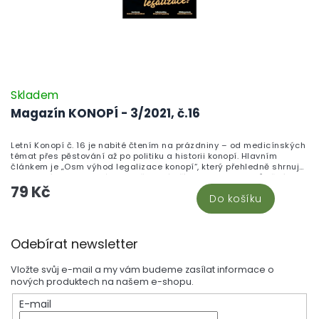
Skladem
Magazín KONOPÍ - 3/2021, č.16
Letní Konopí č. 16 je nabité čtením na prázdniny – od medicínských
témat přes pěstování až po politiku a historii konopí. Hlavním
článkem je „Osm výhod legalizace konopí“, který přehledně shrnuje
zdravotní, ekonomické i společenské přínosy regulace. Důležitým
79 Kč
tématem je také lymská borelióza a možnosti, jak konopí pomáhá
Do košíku
mírnit její symptomy, doplněné o „Domácí kapání“ – text o kapkách
s CBD a CBG. Nechybí medicínský zpravodaj, přehled toho, jak bylo
objeveno CBD, článek o konopných alkaloidech ani report „S
Z
léčebným konopím za hranice“, který řeší rizika cestování s
Odebírat newsletter
léčebným konopím. Rozhovor s Ivanem Bartošem se věnuje tomu,
á
proč je legalizace zároveň ochranou nezletilých, zatímco pěstitelé
p
dostanou praktické rady k péči o rostliny v letních měsících,
Vložte svůj e-mail a my vám budeme zasílat informace o
mykorhize i nenápadným letním dobrotám z bylinek. Praktickou
a
nových produktech na našem e-shopu.
využitelnost článků podpoříš výběrem z naší nabídky konopných
t
olejů a kombinovaných produktů CBD & CBG v kategorii CBG
E-mail
í
kanabigerol, kde najdeš oleje i kapsle s vyváženým poměrem obou
kanabinoidů.