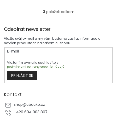
cena:
3
položek celkem
O
v
l
Z
á
Odebírat newsletter
á
d
p
a
Vložte svůj e-mail a my vám budeme zasílat informace o
a
c
nových produktech na našem e-shopu.
t
í
E-mail
í
p
r
Vložením e-mailu souhlasíte s
v
podmínkami ochrany osobních údajů
k
y
PŘIHLÁSIT SE
v
ý
p
i
Kontakt
s
u
shop
@
cbdcko.cz
+420 604 903 807