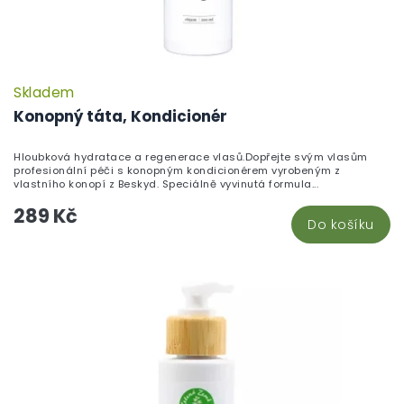
ů
Skladem
Konopný táta, Kondicionér
Hloubková hydratace a regenerace vlasů.Dopřejte svým vlasům
profesionální péči s konopným kondicionérem vyrobeným z
vlastního konopí z Beskyd. Speciálně vyvinutá formula...
289 Kč
Do košíku