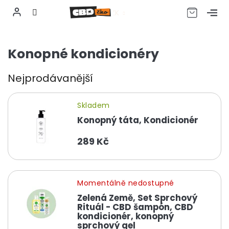
CZK
Přejít
na
Konopné kondicionéry
obsah
Nejprodávanější
Skladem
Konopný táta, Kondicionér
289 Kč
Momentálně nedostupné
Zelená Země, Set Sprchový
Rituál - CBD šampón, CBD
kondicionér, konopný
sprchový gel