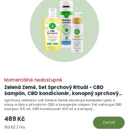
Momentálně nedostupné
Zelená Země, Set Sprchový Rituál - CBD
šampón, CBD kondicionér, konopný sprchový
gel
Sprchový wellness set Zelená Země obsahuje kompletní péči o
vlasy a tělo s přírodním CBD a konopným olejem. Set zahrnuje CBD
šampon 125 ml, CBD kondicionér 100 ml a konopný...
489 Kč
Detail
Měrná
163 Kč / 1 ks