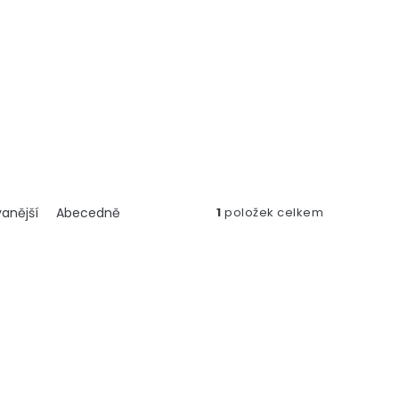
anější
Abecedně
1
položek celkem