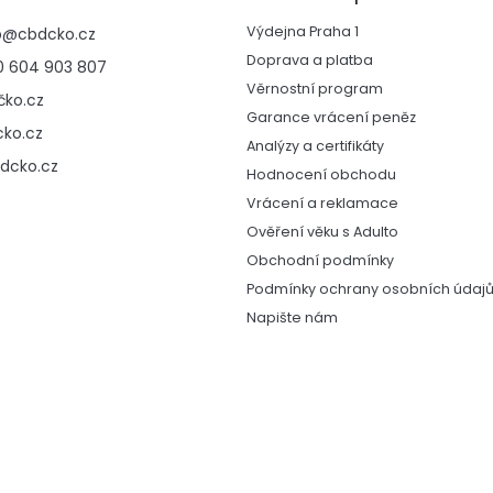
c
Výdejna Praha 1
p
@
cbdcko.cz
í
p
Doprava a platba
 604 903 807
r
Věrnostní program
ko.cz
v
Garance vrácení peněz
k
ko.cz
y
Analýzy a certifikáty
v
dcko.cz
Hodnocení obchodu
ý
Vrácení a reklamace
p
i
Ověření věku s Adulto
s
Obchodní podmínky
u
Podmínky ochrany osobních údaj
Napište nám