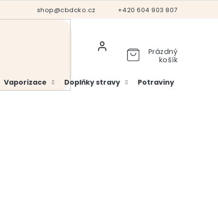
Hodnocení obchodu
shop@cbdcko.cz
Vrácení a reklamace
+420 604 903 807
Ověření věku
Prázdný
košík
Vaporizace
Doplňky stravy
Potraviny
Kosme