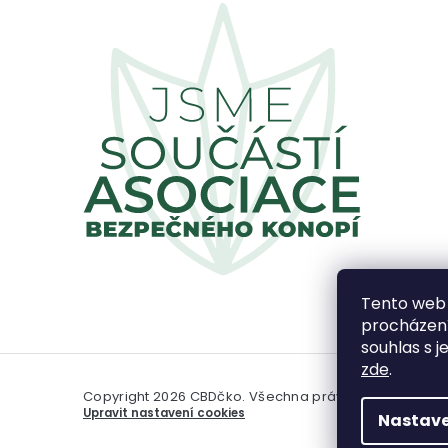
Tento web 
procházení
souhlas s j
zde
.
Copyright 2026
CBDčko
. Všechna práva vyhrazena.
Upravit nastavení cookies
Nastave