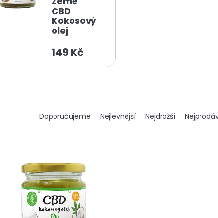
Země
CBD
Kokosový
olej
149 Kč
Ř
Doporučujeme
Nejlevnější
Nejdražší
Nejprodáv
a
z
e
n
í
p
r
o
d