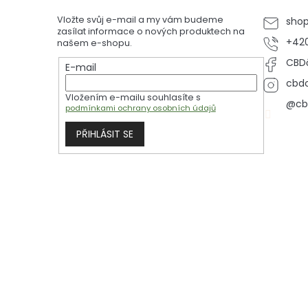
a
t
Vložte svůj e-mail a my vám budeme
sho
í
zasílat informace o nových produktech na
+420
našem e-shopu.
CBDč
E-mail
cbdc
Vložením e-mailu souhlasíte s
@cb
podmínkami ochrany osobních údajů
PŘIHLÁSIT SE