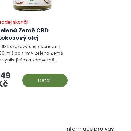
u
k
t
ů
rodej skončil
Zelená Země CBD
Kokosový olej
BD Kokosový olej s konopím
30 ml) od firmy Zelená Země
e vynikajícím a zdravotně
rospěšným doplňkem stravy,
149
terý synergicky spojuje
lastnosti kokosového oleje a...
Detail
Kč
O
v
l
á
d
Informace pro vás
a