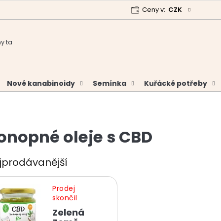
Ceny v:
CZK
 program
Garance vrácení peněz
Analýzy a certifikáty
Nové kanabinoidy
Semínka
Kuřácké potřeby
onopné oleje s CBD
jprodávanější
Prodej
skončil
Zelená