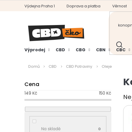
Přejít
Výdejna Praha 1
Doprava a platba
Věrnostní
na
obsah
HLEDAT
Výprodej
CBD
CBG
CBN
CBC
Domů
CBD
CBD Potraviny
Oleje
P
K
Cena
o
s
149
Kč
150
Kč
Ne
t
r
a
n
n
Na skladě
0
í