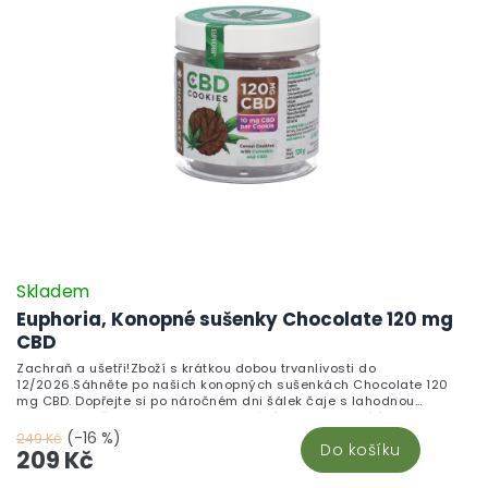
Skladem
Euphoria, Konopné sušenky Chocolate 120 mg
CBD
Zachraň a ušetři!Zboží s krátkou dobou trvanlivosti do
12/2026.Sáhněte po našich konopných sušenkách Chocolate 120
mg CBD. Dopřejte si po náročném dni šálek čaje s lahodnou
konopnou sušenkou Chocolate. S každým kouskem cítíte, jak se
jemná sladkost čokolády mísí s jemným nádechem konopí, a stres
(-16 %)
249 Kč
Do košíku
z celého dne se pomalu rozpouští. Představte si, jak se s přáteli
209 Kč
sejdete na odpolední kávu a dělíte se o tyto lahodné sušenky.
Nejenže uspokojí vaši chuť na sladké, ale díky konopí vám také