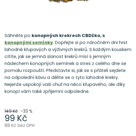
Sáhněte po
konopných krekrech CBDčko, s
konopnými semínky
. Dopřejte si po náročném dni hrst
lahodně křupavých a výživných krekrů. S každým kouskem
cítíte, jak se jemná slanost krekrů mísí s jemným
nádechem konopných semínek a stres z celého dne se
pomalu rozpouští. Představte si, jak se s přáteli sejdete
na odpolední kávu a dělíte se o tyto lahodné krekry.
Nejenže uspokojí vaši chuť na něco křupavého, ale díky
konopí vám také zpříjemní odpoledne.
149 Kč
–33 %
99 Kč
88 Kč bez DPH
Měrná