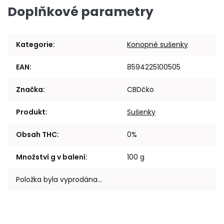
Doplňkové parametry
Kategorie
:
Konopné sušenky
EAN
:
8594225100505
Značka
:
CBDčko
Produkt
:
Sušenky
Obsah THC
:
0%
Množství g v balení
:
100 g
Položka byla vyprodána…