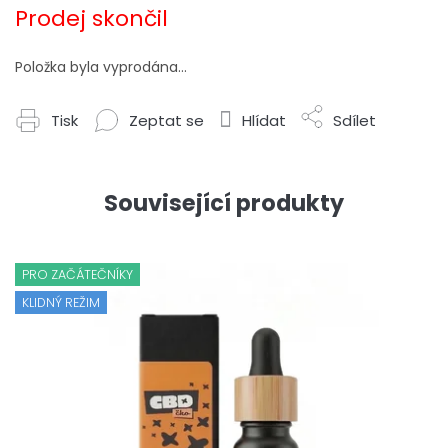
cena:
Prodej skončil
Položka byla vyprodána…
Tisk
Zeptat se
Hlídat
Sdílet
Související produkty
PRO ZAČÁTEČNÍKY
KLIDNÝ REŽIM