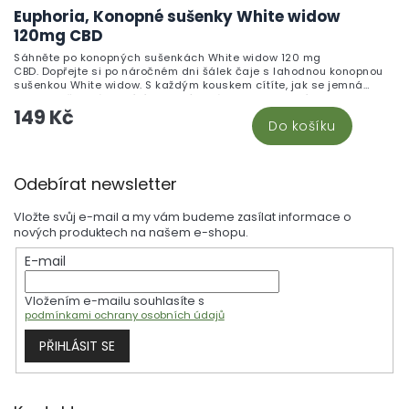
Euphoria, Konopné sušenky White widow
120mg CBD
Sáhněte po konopných sušenkách White widow 120 mg
CBD. Dopřejte si po náročném dni šálek čaje s lahodnou konopnou
sušenkou White widow. S každým kouskem cítíte, jak se jemná
sladkost čokolády mísí s jemným nádechem konopí, a stres z
149 Kč
celého dne se pomalu rozpouští. Představte si, jak se s přáteli
Do košíku
sejdete na odpolední kávu a dělíte se o tyto lahodné sušenky.
Nejenže uspokojí vaši chuť na sladké, ale také vám zpříjemní
odpoledne.
Z
Odebírat newsletter
á
p
Vložte svůj e-mail a my vám budeme zasílat informace o
a
nových produktech na našem e-shopu.
t
E-mail
í
Vložením e-mailu souhlasíte s
podmínkami ochrany osobních údajů
PŘIHLÁSIT SE