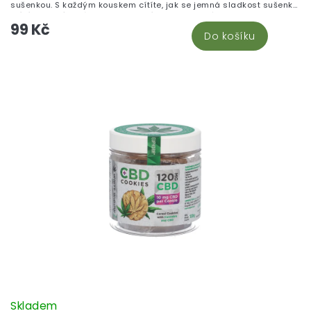
sušenkou. S každým kouskem cítíte, jak se jemná sladkost sušenky
mísí s jemným nádechem konopí, a stres z celého dne se pomalu
99 Kč
rozpouští. Představte si, jak se s přáteli sejdete na odpolední kávu
Do košíku
a dělíte se o tyto lahodné sušenky. Nejenže uspokojí vaši chuť na
sladké, ale také vám zpříjemní odpoledne.
Skladem