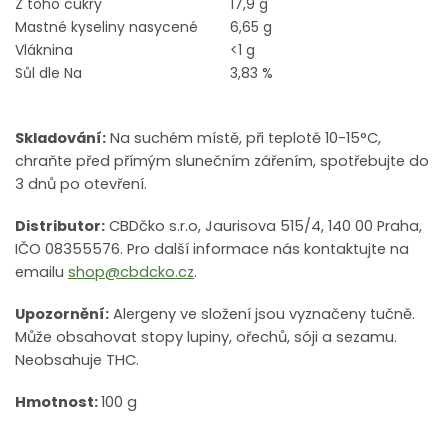
Z toho cukry
17,9 g
Mastné kyseliny nasycené
6,65 g
Vláknina
<1 g
Sůl dle Na
3,83 %
Skladování:
Na suchém místě, při teplotě 10-15°C,
chraňte před přímým slunečním zářením, spotřebujte do
3 dnů po otevření.
Distributor:
CBDčko s.r.o, Jaurisova 515/4, 140 00 Praha,
IČO 08355576. Pro další informace nás kontaktujte na
emailu
shop@cbdcko.cz
.
Upozornění:
Alergeny ve složení jsou vyznačeny tučně.
Může obsahovat stopy lupiny, ořechů, sóji a sezamu.
Neobsahuje THC.
Hmotnost:
100 g