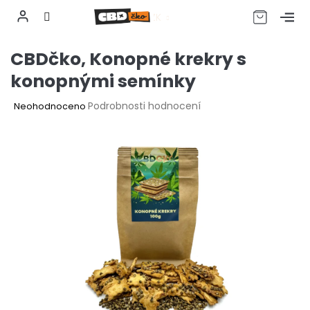
CZK
Přejít
CBDčko, Konopné krekry s
na
obsah
konopnými semínky
Průměrné
Podrobnosti hodnocení
Neohodnoceno
hodnocení
produktu
je
0,0
z
5
hvězdiček.