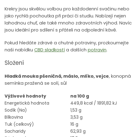
Krekry jsou skvělou volbou pro každodenní svačinu nebo
jako rychlá pochoutka při práci či studiu. Nabízejí nejen
lahodnou chuť, ale také mnoho zdravotních výhod. Navíc
jsou ideální pro sdílení s přáteli na odpolední kávě.
Pokud hledáte zdravé a chutné potraviny, prozkoumejte
naši nabídku
CBD sladkostí
a dalších
potravin
.
Složení
Hladká mouka pšeničná, máslo, mlíko, v
ejce
, k
onopná
semínka pražená se solí, s
ůl
Výživové hodnoty
na 100 g
Energetická hodnota
449,8 kcal / 1891,82 kJ
Sodík (Na)
1,53 g
Bílkovina
3,53 g
Tuk (celkový)
16 g
Sacharidy
62,93 g