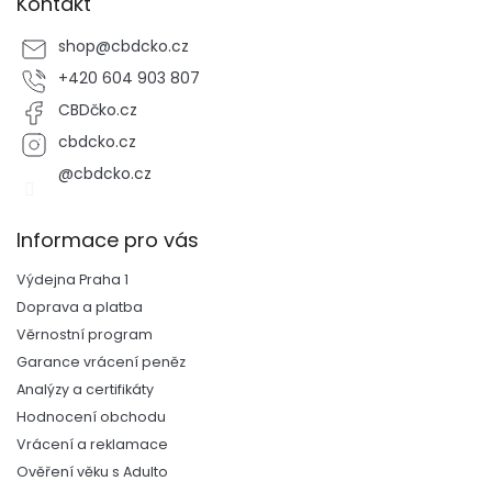
Kontakt
shop
@
cbdcko.cz
+420 604 903 807
CBDčko.cz
cbdcko.cz
@cbdcko.cz
Informace pro vás
Výdejna Praha 1
Doprava a platba
Věrnostní program
Garance vrácení peněz
Analýzy a certifikáty
Hodnocení obchodu
Vrácení a reklamace
Ověření věku s Adulto