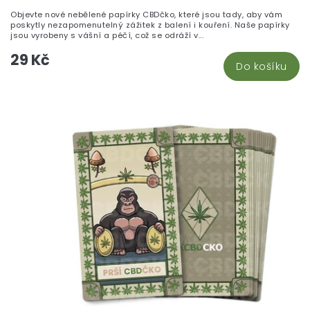
je
Objevte nové nebělené papírky CBDčko, které jsou tady, aby vám
5,
poskytly nezapomenutelný zážitek z balení i kouření. Naše papírky
z
jsou vyrobeny s vášní a péčí, což se odráží v...
5
29 Kč
hv
Do košíku