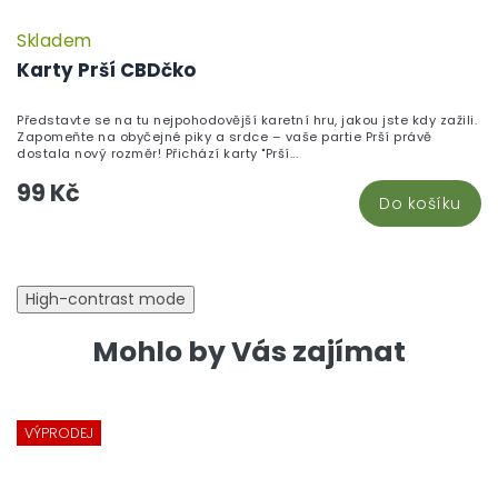
Skladem
P
h
Karty Prší CBDčko
pr
je
Představte se na tu nejpohodovější karetní hru, jakou jste kdy zažili.
5,
Zapomeňte na obyčejné piky a srdce – vaše partie Prší právě
z
dostala nový rozměr! Přichází karty "Prší...
5
99 Kč
hv
Do košíku
High-contrast mode
Mohlo by Vás zajímat
VÝPRODEJ