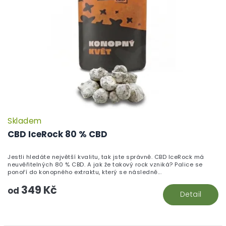
Skladem
P
h
CBD IceRock 80 % CBD
pr
je
Jestli hledáte největší kvalitu, tak jste správně. CBD IceRock má
5,
neuvěřitelných 80 % CBD. A jak že takový rock vzniká? Palice se
z
ponoří do konopného extraktu, který se následně...
5
349 Kč
hv
od
Detail