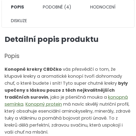
POPIS
PODOBNÉ (4)
HODNOCENÍ
DISKUZE
Detailní popis produktu
Popis
Konopné krekry CBDčko
vás přesvědčí o tom, že
křupavé krekry a aromatické konopí tvoří dohromady
chuť, o které budete i snít! Tyto super chutné krekry
byly
upečeny s láskou pouze z těch nejkvalitnějších
tradičních surovin
, jako je pšeničná mouka a
konopná
semínka
.
Konopný protein
má navíc skvělý nutriční profil,
který obsahuje esenciální aminokyseliny, minerály, zdravé
tuky a vlákninu a pomáhá bojovat proti únavě. To z
krekrů dělá perfektní, zdravou svačinu, která uspokojí i
vaši chuť na mlsání.