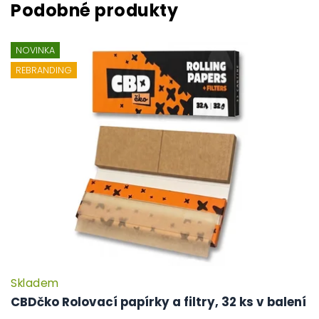
NOVINKA
REBRANDING
Skladem
P
h
CBDčko Rolovací papírky a filtry, 32 ks v balení
pr