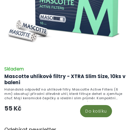
Skladem
Mascotte uhlíkové filtry - XTRA Slim Size, 10ks v
balení
Holandská odpověď na uhlíkové filtry. Mascotte Active Filters (6
mm) obsahují přírodní dřevěné uhlí, které filtruje dehet a zjemňuje
chuť. Mají keramické čepičky a ideální slim průměr. Kompaktní
krabička 10 ks se vejde všude. Kvalita, které můžeš věřit.
55 Kč
Do košíku
Z
Odebírat newsletter