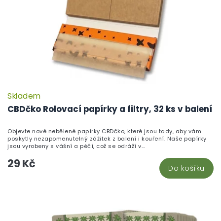
Skladem
P
h
CBDčko Rolovací papírky a filtry, 32 ks v balení
pr
je
Objevte nové nebělené papírky CBDčko, které jsou tady, aby vám
5,
poskytly nezapomenutelný zážitek z balení i kouření. Naše papírky
z
jsou vyrobeny s vášní a péčí, což se odráží v...
5
29 Kč
hv
Do košíku