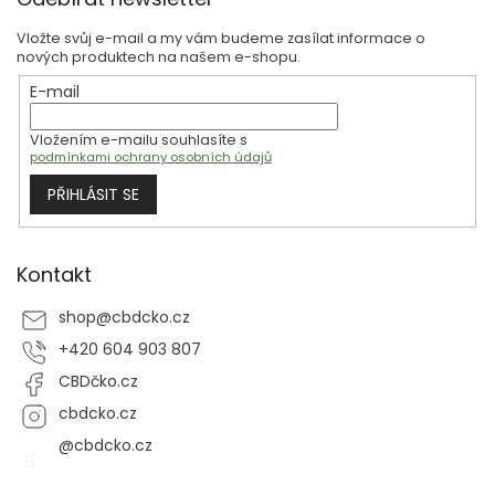
á
p
Vložte svůj e-mail a my vám budeme zasílat informace o
a
nových produktech na našem e-shopu.
t
E-mail
í
Vložením e-mailu souhlasíte s
podmínkami ochrany osobních údajů
PŘIHLÁSIT SE
Kontakt
shop
@
cbdcko.cz
+420 604 903 807
CBDčko.cz
cbdcko.cz
@cbdcko.cz