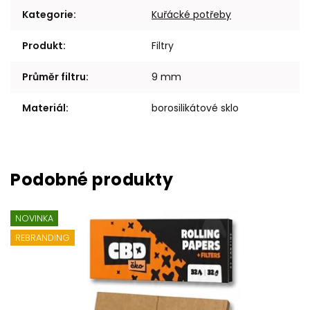
Kategorie
:
Kuřácké potřeby
Produkt
:
Filtry
Průměr filtru
:
9 mm
Materiál
:
borosilikátové sklo
NOVINKA
REBRANDING