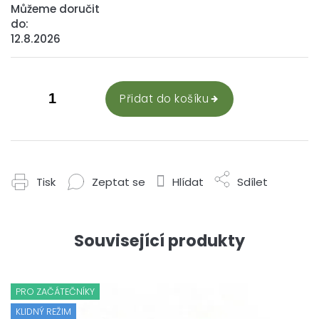
Můžeme doručit
do:
12.8.2026
Přidat do košíku
Tisk
Zeptat se
Hlídat
Sdílet
Související produkty
PRO ZAČÁTEČNÍKY
KLIDNÝ REŽIM