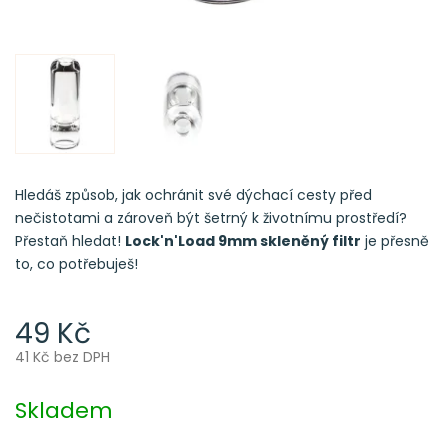
Hledáš způsob, jak ochránit své dýchací cesty před
nečistotami a zároveň být šetrný k životnímu prostředí?
Přestaň hledat!
Lock'n'Load 9mm skleněný filtr
je přesně
to, co potřebuješ!
49 Kč
41 Kč bez DPH
Měrná
cena:
Skladem