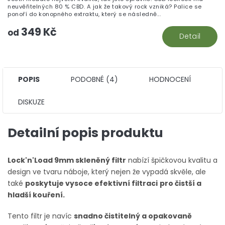
5,
neuvěřitelných 80 % CBD. A jak že takový rock vzniká? Palice se
z
ponoří do konopného extraktu, který se následně...
5
349 Kč
hv
od
Detail
POPIS
PODOBNÉ (4)
HODNOCENÍ
DISKUZE
Detailní popis produktu
Lock'n'Load 9mm skleněný filtr
nabízí špičkovou kvalitu a
design ve tvaru náboje, který nejen že vypadá skvěle, ale
také
poskytuje vysoce efektivní filtraci
pro čistší a
hladší kouření.
Tento filtr je navíc
snadno čistitelný a opakovaně