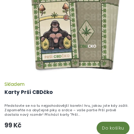
Skladem
P
h
Karty Prší CBDčko
pr
je
Představte se na tu nejpohodovější karetní hru, jakou jste kdy zažili.
5,
Zapomeňte na obyčejné piky a srdce – vaše partie Prší právě
z
dostala nový rozměr! Přichází karty "Prší...
5
99 Kč
hv
Do košíku