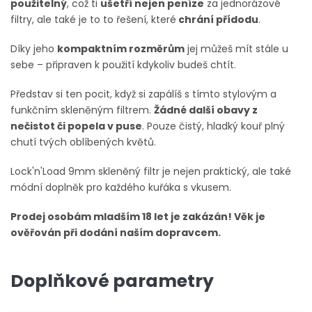
použitelný
, což ti
ušetří nejen peníze
za jednorázové
filtry, ale také je to to řešení, které
chrání přídodu
.
Díky jeho
kompaktním rozměrům
jej můžeš mít stále u
sebe – připraven k použití kdykoliv budeš chtít.
Představ si ten pocit, když si zapálíš s tímto stylovým a
funkčním skleněným filtrem.
Žádné další obavy z
nečistot či popela v puse
. Pouze čistý, hladký kouř plný
chutí tvých oblíbených květů.
Lock'n'Load 9mm skleněný filtr je nejen praktický, ale také
módní doplněk pro každého kuřáka s vkusem.
Prodej osobám mladším 18 let je zakázán! Věk je
ověřován při dodání naším dopravcem.
Doplňkové parametry