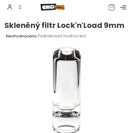
CZK
Přejít
Skleněný filtr Lock'n'Load 9mm
na
obsah
Průměrné
Podrobnosti hodnocení
Neohodnoceno
hodnocení
produktu
je
0,0
z
5
hvězdiček.