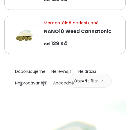
Momentálně nedostupné
NANO10 Weed Cannatonic
129 Kč
od
Ř
Doporučujeme
Nejlevnější
Nejdražší
a
z
Otevřít filtr
Nejprodávanější
Abecedně
e
n
V
í
ý
p
p
r
i
o
s
d
p