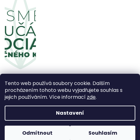
Tento web používá soubory cookie. Dalším
procházením tohoto webu vyjadřujete souhlas s
jejich používáním. Více informací
zde
.
Copyright 2026
CBDčko
. Všechna práva vyhrazena.
Upravit nastavení cookies
Nastavení
Vytvořil Shoptet Premium
Odmítnout
Souhlasím
Používáme
ověření věku Adulto
Grafický návrh vytvořil a