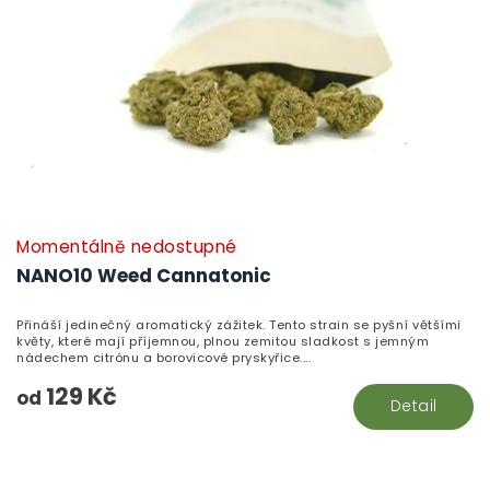
u
r
k
o
t
d
ů
u
k
t
ů
Momentálně nedostupné
P
h
NANO10 Weed Cannatonic
pr
je
Přináší jedinečný aromatický zážitek. Tento strain se pyšní většími
5,
květy, které mají příjemnou, plnou zemitou sladkost s jemným
z
nádechem citrónu a borovicové pryskyřice....
5
129 Kč
hv
od
Detail