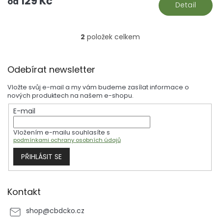
129 Kč
od
Detail
2
položek celkem
O
v
l
Z
á
Odebírat newsletter
á
d
p
a
Vložte svůj e-mail a my vám budeme zasílat informace o
a
c
nových produktech na našem e-shopu.
t
í
E-mail
í
p
r
Vložením e-mailu souhlasíte s
v
podmínkami ochrany osobních údajů
k
y
PŘIHLÁSIT SE
v
ý
p
i
Kontakt
s
u
shop
@
cbdcko.cz