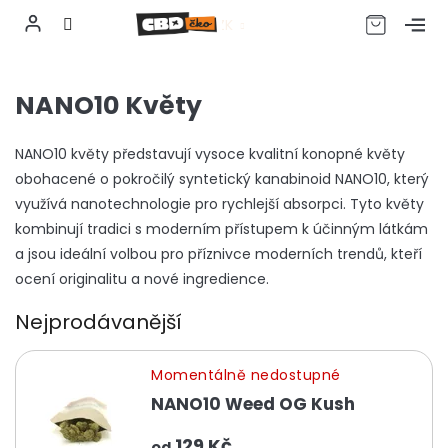
CZK
Přejít
na
NANO10 Květy
obsah
NANO10 květy představují vysoce kvalitní konopné květy
obohacené o pokročilý syntetický kanabinoid NANO10, který
využívá nanotechnologie pro rychlejší absorpci. Tyto květy
kombinují tradici s moderním přístupem k účinným látkám
a jsou ideální volbou pro příznivce moderních trendů, kteří
ocení originalitu a nové ingredience.
Nejprodávanější
Momentálně nedostupné
NANO10 Weed OG Kush
129 Kč
od