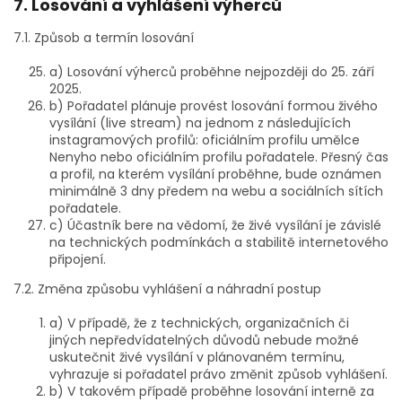
7. Losování a vyhlášení výherců
7.1. Způsob a termín losování
a) Losování výherců proběhne nejpozději do 25. září
2025.
b) Pořadatel plánuje provést losování formou živého
vysílání (live stream) na jednom z následujících
instagramových profilů: oficiálním profilu umělce
Nenyho nebo oficiálním profilu pořadatele. Přesný čas
a profil, na kterém vysílání proběhne, bude oznámen
minimálně 3 dny předem na webu a sociálních sítích
pořadatele.
c) Účastník bere na vědomí, že živé vysílání je závislé
na technických podmínkách a stabilitě internetového
připojení.
7.2. Změna způsobu vyhlášení a náhradní postup
a) V případě, že z technických, organizačních či
jiných nepředvídatelných důvodů nebude možné
uskutečnit živé vysílání v plánovaném termínu,
vyhrazuje si pořadatel právo změnit způsob vyhlášení.
b) V takovém případě proběhne losování interně za