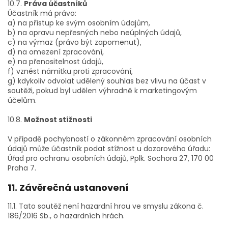
10.7.
Práva účastníků
Účastník má právo:
a) na přístup ke svým osobním údajům,
b) na opravu nepřesných nebo neúplných údajů,
c) na výmaz (právo být zapomenut),
d) na omezení zpracování,
e) na přenositelnost údajů,
f) vznést námitku proti zpracování,
g) kdykoliv odvolat udělený souhlas bez vlivu na účast v
soutěži, pokud byl udělen výhradně k marketingovým
účelům.
10.8.
Možnost stížnosti
V případě pochybností o zákonném zpracování osobních
údajů může účastník podat stížnost u dozorového úřadu:
Úřad pro ochranu osobních údajů, Pplk. Sochora 27, 170 00
Praha 7.
11. Závěrečná ustanovení
11.1. Tato soutěž není hazardní hrou ve smyslu zákona č.
186/2016 Sb., o hazardních hrách.