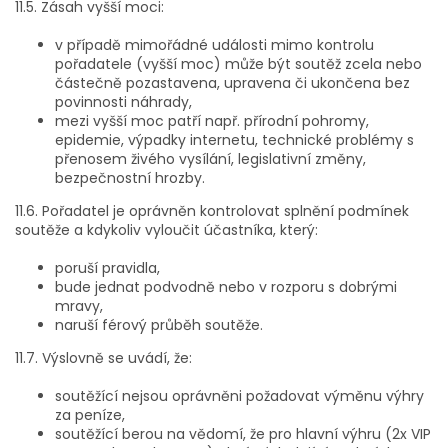
11.5. Zásah vyšší moci:
v případě mimořádné události mimo kontrolu
pořadatele (vyšší moc) může být soutěž zcela nebo
částečně pozastavena, upravena či ukončena bez
povinnosti náhrady,
mezi vyšší moc patří např. přírodní pohromy,
epidemie, výpadky internetu, technické problémy s
přenosem živého vysílání, legislativní změny,
bezpečnostní hrozby.
11.6. Pořadatel je oprávněn kontrolovat splnění podmínek
soutěže a kdykoliv vyloučit účastníka, který:
poruší pravidla,
bude jednat podvodně nebo v rozporu s dobrými
mravy,
naruší férový průběh soutěže.
11.7. Výslovně se uvádí, že:
soutěžící nejsou oprávněni požadovat výměnu výhry
za peníze,
soutěžící berou na vědomí, že pro hlavní výhru (2x VIP