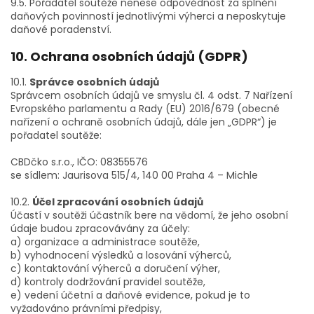
9.5. Pořadatel soutěže nenese odpovědnost za splnění
daňových povinností jednotlivými výherci a neposkytuje
daňové poradenství.
10. Ochrana osobních údajů (GDPR)
10.1.
Správce osobních údajů
Správcem osobních údajů ve smyslu čl. 4 odst. 7 Nařízení
Evropského parlamentu a Rady (EU) 2016/679 (obecné
nařízení o ochraně osobních údajů, dále jen „GDPR“) je
pořadatel soutěže:
CBDčko s.r.o., IČO: 08355576
se sídlem: Jaurisova 515/4, 140 00 Praha 4 – Michle
10.2.
Účel zpracování osobních údajů
Účastí v soutěži účastník bere na vědomí, že jeho osobní
údaje budou zpracovávány za účely:
a) organizace a administrace soutěže,
b) vyhodnocení výsledků a losování výherců,
c) kontaktování výherců a doručení výher,
d) kontroly dodržování pravidel soutěže,
e) vedení účetní a daňové evidence, pokud je to
vyžadováno právními předpisy,