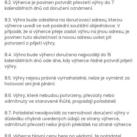
8.2. Výherce je povinen potvrdit převzetí výhry do 7
kalendářních dnů od doručení oznámení.
8.3. Výhra bude odeslána na doručovací adresu, kterou
výherce uvedl ve své poslední soutěžní objednávce. V
případě, že si výherce přeje zaslat výhru na jinou adresu, je
povinen tuto skutečnost a novou adresu uvést při
potvrzení o přijetí výhry.
8.4. Výhra bude výherci doručena nejpozději do 15
kalendářních dnů ode dne, kdy výherce řádně potvrdí přijetí
výhry.
8.5. Výhry nejsou právně vymahatelné, nelze je vyměnit za
hotovost ani jiné plnění.
8.6. Výhry, které nebudou potvrzeny, převzaty nebo
odmítnuty ve stanovené lhůtě, propadají pořadateli.
8.7. Pořadatel neodpovídá za nemožnost doručení výhry v
důsledku chybně uvedených údajů ze strany výherce,
odmítnutí převzetí nebo jiných překážek na straně výherce.
8.8. Výherce hlavní ceny bere na vědomí, že pořadatel