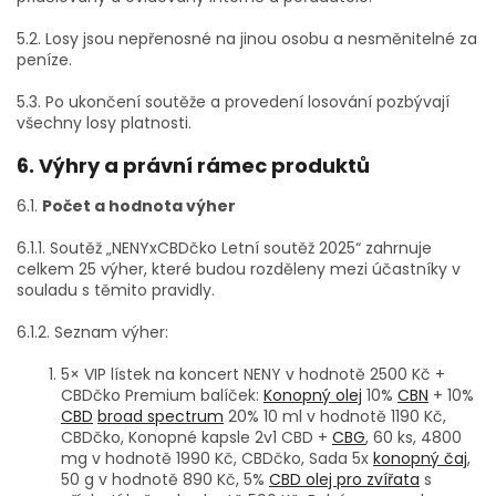
5.2. Losy jsou nepřenosné na jinou osobu a nesměnitelné za
peníze.
5.3. Po ukončení soutěže a provedení losování pozbývají
všechny losy platnosti.
6. Výhry a právní rámec produktů
6.1.
Počet a hodnota výher
6.1.1. Soutěž „
NENYxCBDčko Letní soutěž 2025
“ zahrnuje
celkem 25 výher, které budou rozděleny mezi účastníky v
souladu s těmito pravidly.
6.1.2. Seznam výher:
5× VIP lístek na koncert NENY v hodnotě 2500 Kč +
CBDčko Premium balíček:
Konopný olej
10%
CBN
+ 10%
CBD
broad spectrum
20% 10 ml v hodnotě 1190 Kč,
CBDčko, Konopné kapsle 2v1 CBD +
CBG
, 60 ks, 4800
mg v hodnotě 1990 Kč, CBDčko, Sada 5x
konopný čaj
,
50 g v hodnotě 890 Kč, 5%
CBD olej pro zvířata
s