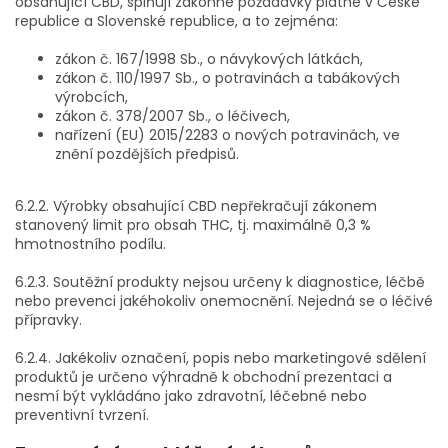
obsahující CBD, splňují zákonné požadavky platné v České
republice a Slovenské republice, a to zejména:
zákon č. 167/1998 Sb., o návykových látkách,
zákon č. 110/1997 Sb., o potravinách a tabákových
výrobcích,
zákon č. 378/2007 Sb., o léčivech,
nařízení (EU) 2015/2283 o nových potravinách, ve
znění pozdějších předpisů.
6.2.2. Výrobky obsahující CBD nepřekračují zákonem
stanovený limit pro obsah THC, tj. maximálně 0,3 %
hmotnostního podílu.
6.2.3. Soutěžní produkty nejsou určeny k diagnostice, léčbě
nebo prevenci jakéhokoliv onemocnění. Nejedná se o léčivé
přípravky.
6.2.4. Jakékoliv označení, popis nebo marketingové sdělení
produktů je určeno výhradně k obchodní prezentaci a
nesmí být vykládáno jako zdravotní, léčebné nebo
preventivní tvrzení.