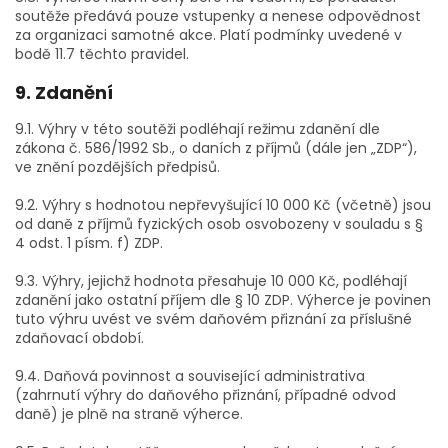
soutěže předává pouze vstupenky a nenese odpovědnost
za organizaci samotné akce. Platí podmínky uvedené v
bodě 11.7 těchto pravidel.
9. Zdanění
9.1. Výhry v této soutěži podléhají režimu zdanění dle
zákona č. 586/1992 Sb., o daních z příjmů (dále jen „ZDP“),
ve znění pozdějších předpisů.
9.2. Výhry s hodnotou nepřevyšující 10 000 Kč (včetně) jsou
od daně z příjmů fyzických osob osvobozeny v souladu s §
4 odst. 1 písm. f) ZDP.
9.3. Výhry, jejichž hodnota přesahuje 10 000 Kč, podléhají
zdanění jako ostatní příjem dle § 10 ZDP. Výherce je povinen
tuto výhru uvést ve svém daňovém přiznání za příslušné
zdaňovací období.
9.4. Daňová povinnost a související administrativa
(zahrnutí výhry do daňového přiznání, případné odvod
daně) je plně na straně výherce.