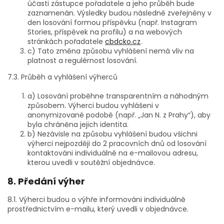
účasti zástupce pořadatele a jeho průběh bude
zaznamenán. Výsledky budou následně zveřejněny v
den losování formou příspěvku (např. Instagram
Stories, příspěvek na profilu) a na webových
stránkách pořadatele
cbdcko.cz
.
c) Tato změna způsobu vyhlášení nemá vliv na
platnost a regulérnost losování.
7.3. Průběh a vyhlášení výherců
a) Losování proběhne transparentním a náhodným
způsobem. Výherci budou vyhlášeni v
anonymizované podobě (např. „Jan N. z Prahy“), aby
byla chráněna jejich identita.
b) Nezávisle na způsobu vyhlášení budou všichni
výherci nejpozději do 2 pracovních dnů od losování
kontaktováni individuálně na e-mailovou adresu,
kterou uvedli v soutěžní objednávce.
8. Předání výher
8.1. Výherci budou o výhře informováni individuálně
prostřednictvím e-mailu, který uvedli v objednávce.