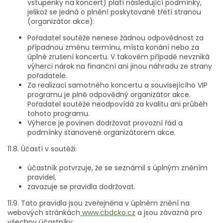
vstupenky na koncert) platí následující podmínky,
jelikož se jedná o plnění poskytované třetí stranou
(organizátor akce):
Pořadatel
soutěže nenese žádnou odpovědnost za
případnou změnu termínu, místa konání nebo za
úplné zrušení koncertu. V takovém případě nevzniká
výherci nárok na finanční ani jinou náhradu ze strany
pořadatele.
Za
realizaci samotného koncertu a souvisejícího VIP
programu je plně odpovědný organizátor akce.
Pořadatel soutěže neodpovídá za kvalitu ani průběh
tohoto programu.
Výherce
je povinen dodržovat provozní řád a
podmínky stanovené organizátorem akce.
11.8. Účastí v soutěži:
účastník potvrzuje, že se seznámil s úplným zněním
pravidel,
zavazuje se pravidla dodržovat.
11.9. Tato pravidla jsou zveřejněna v úplném znění na
webových stránkách
www.cbdcko.cz
a jsou závazná pro
všechny účastníky.