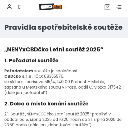
CZK
Přejít
na
Pravidla spotřebitelské soutěže
obsah
„NENYxCBDčko Letní soutěž 2025“
1. Pořadatel soutěže
Pořadatelem
soutěže je společnost:
CBDčko s.r.o.
, IČO: 08355576,
se sídlem Jaurisova 515/4, 140 00 Praha 4 – Michle,
zapsaná u Městského soudu v Praze, oddíl C, vložka 317542
(dále jen „pořadatel“)
2. Doba a místo konání soutěže
2.1. Soutěž „NENYxCBDčko Letní soutěž 2025“ probíhá v
období od 5. srpna 2025 od 16:20 hodin do 31. srpna 2025 do
23:59 hodin (dále jen „doba trvání soutěže“).