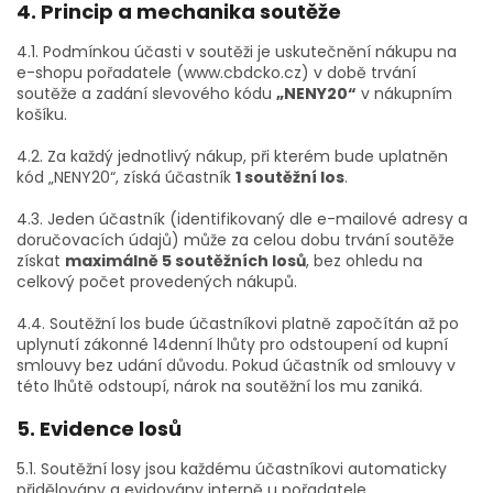
4. Princip a mechanika soutěže
4.1. Podmínkou účasti v soutěži je uskutečnění nákupu na
e-shopu pořadatele (www.cbdcko.cz) v době trvání
soutěže a zadání slevového kódu
„NENY20“
v nákupním
košíku.
4.2. Za každý jednotlivý nákup, při kterém bude uplatněn
kód „NENY20“, získá účastník
1 soutěžní los
.
4.3. Jeden účastník (identifikovaný dle e-mailové adresy a
doručovacích údajů) může za celou dobu trvání soutěže
získat
maximálně 5 soutěžních losů
, bez ohledu na
celkový počet provedených nákupů.
4.4. Soutěžní los bude účastníkovi platně započítán až po
uplynutí zákonné 14denní lhůty pro odstoupení od kupní
smlouvy bez udání důvodu. Pokud účastník od smlouvy v
této lhůtě odstoupí, nárok na soutěžní los mu zaniká.
5. Evidence losů
5.1. Soutěžní losy jsou každému účastníkovi automaticky
přidělovány a evidovány interně u pořadatele.