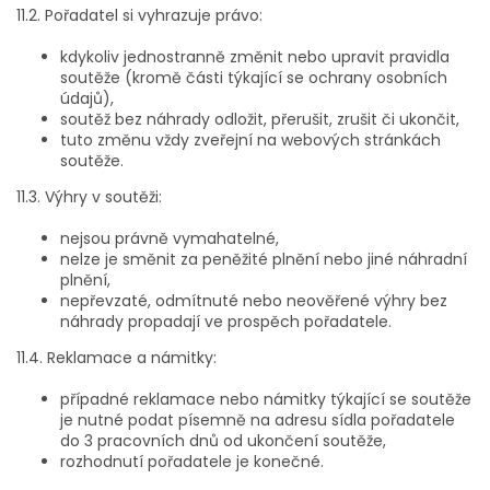
11.2. Pořadatel si vyhrazuje právo:
kdykoliv jednostranně změnit nebo upravit pravidla
soutěže (kromě části týkající se ochrany osobních
údajů),
soutěž bez náhrady odložit, přerušit, zrušit či ukončit,
tuto změnu vždy zveřejní na webových stránkách
soutěže.
11.3. Výhry v soutěži:
nejsou právně vymahatelné,
nelze je směnit za peněžité plnění nebo jiné náhradní
plnění,
nepřevzaté, odmítnuté nebo neověřené výhry bez
náhrady propadají ve prospěch pořadatele.
11.4. Reklamace a námitky:
případné reklamace nebo námitky týkající se soutěže
je nutné podat písemně na adresu sídla pořadatele
do 3 pracovních dnů od ukončení soutěže,
rozhodnutí pořadatele je konečné.