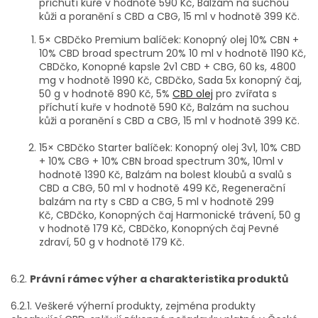
příchutí kuře v hodnotě 590 Kč, Balzám na suchou
kůži a poranění s CBD a CBG, 15 ml v hodnotě 399 Kč.
5× CBDčko Premium balíček: Konopný olej 10% CBN +
10% CBD broad spectrum 20% 10 ml v hodnotě 1190 Kč,
CBDčko, Konopné kapsle 2v1 CBD + CBG, 60 ks, 4800
mg v hodnotě 1990 Kč, CBDčko, Sada 5x konopný čaj,
50 g v hodnotě 890 Kč, 5%
CBD olej
pro zvířata s
příchutí kuře v hodnotě 590 Kč, Balzám na suchou
kůži a poranění s CBD a CBG, 15 ml v hodnotě 399 Kč.
15× CBDčko Starter balíček: Konopný olej 3v1, 10% CBD
+ 10% CBG + 10% CBN broad spectrum 30%, 10ml v
hodnotě 1390 Kč, Balzám na bolest kloubů a svalů s
CBD a CBG, 50 ml v hodnotě 499 Kč, Regenerační
balzám na rty s CBD a CBG, 5 ml v hodnotě 299
Kč, CBDčko, Konopných čaj Harmonické trávení, 50 g
v hodnotě 179 Kč, CBDčko, Konopných čaj Pevné
zdraví, 50 g v hodnotě 179 Kč.
6.2.
Právní rámec výher a charakteristika produktů
6.2.1. Veškeré výherní produkty, zejména produkty