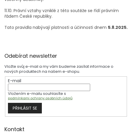
11.10. Právní vztahy vzniklé z této soutěže se řídí právním
řádem České republiky.
Tato pravidla nabývají platnosti a účinnosti dnem
5
.8.2025.
Z
Odebírat newsletter
á
p
Vložte svůj e-mail a my vám budeme zasílat informace o
a
nových produktech na našem e-shopu.
t
E-mail
í
Vložením e-mailu souhlasíte s
podmínkami ochrany osobních údajů
PŘIHLÁSIT SE
Kontakt