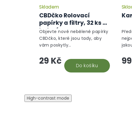
Skladem
Skl
Průměrné
hodnocení
CBDčko Rolovací
Kar
produktu
papírky a filtry, 32 ks v
je
balení
5,0
Objevte nové nebělené papírky
Před
z
CBDčko, které jsou tady, aby
nejp
5
vám poskytly
jako
hvězdiček.
nezapomenutelný zážitek z
na o
29 Kč
99
balení i kouření. Naše papírky
part
jsou vyrobeny s vášní a péčí,
Do košíku
rozmě
což se odráží v...
High-contrast mode