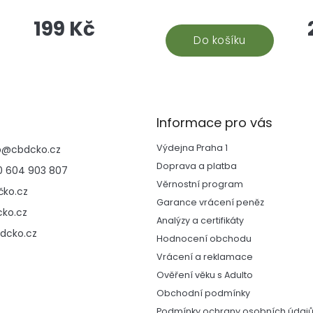
e
jsou velmi oblíbené díky svému aktivnímu uhlí,
k
199 Kč
které umožňuje skvělý kuřácký prožitek.
Do košíku
Informace pro vás
Výdejna Praha 1
p
@
cbdcko.cz
Doprava a platba
 604 903 807
Věrnostní program
ko.cz
Garance vrácení peněz
ko.cz
Analýzy a certifikáty
dcko.cz
Hodnocení obchodu
Vrácení a reklamace
Ověření věku s Adulto
Obchodní podmínky
Podmínky ochrany osobních údaj