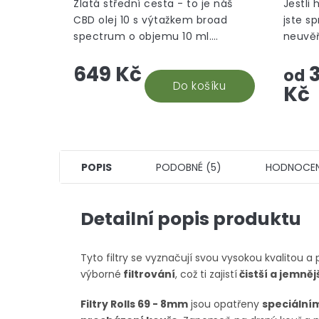
režim
Zlatá střední cesta - to je náš
Jestli 
CBD olej 10 s výtažkem broad
jste s
spectrum o objemu 10 ml.
neuvěř
Nejuniverzálnější CBD doplněk
takový
649 Kč
3
stravy, který vám efektivně
ponoří
od
pomůže. Snadná aplikace a...
Do košíku
který s
Kč
POPIS
PODOBNÉ (5)
HODNOCEN
Detailní popis produktu
Tyto filtry se vyznačují svou vysokou kvalitou 
výborné
filtrování
, což ti zajistí
čistší a jemněj
Filtry Rolls 69 - 8mm
jsou opatřeny
speciální