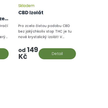
Skladem
CBD Izolát
ze
Dračí
Pro zcela čistou podobu CBD
bez jakýchkoliv stop THC je tu
terý
nově krystalický izolát! V
souladu s evropskými
149
to
směrnicemi je jeho izolace
od
.
prováděna s maximální péčí, a
Detail
Kč
vám se tak do...