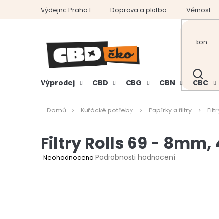
Přejít
Výdejna Praha 1
Doprava a platba
Věrnostní
na
obsah
HLEDAT
Výprodej
CBD
CBG
CBN
CBC
Domů
Kuřácké potřeby
Papírky a filtry
Filt
Filtry Rolls 69 - 8mm, 
Průměrné
Podrobnosti hodnocení
Neohodnoceno
hodnocení
produktu
je
0,0
z
5