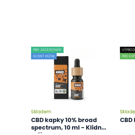
PRO ZAČÁTEČNÍKY
VÝPROD
KLIDNÝ REŽIM
PRO EXP
Skladem
Sklad
CBD kapky 10% broad
CBD 
spectrum, 10 ml - Klidný