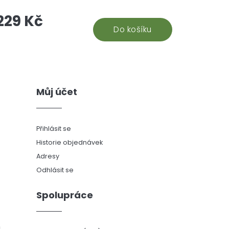
ouř i při velkém objemu. Balení 50 ks v sáčku.
229 Kč
Do košíku
Můj účet
Přihlásit se
Historie objednávek
Adresy
Odhlásit se
Spolupráce
ů