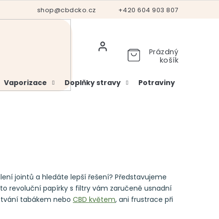
Hodnocení obchodu
shop@cbdcko.cz
Vrácení a reklamace
+420 604 903 807
Ověření věku
Prázdný
košík
Vaporizace
Doplňky stravy
Potraviny
Kosme
lení jointů a hledáte lepší řešení? Představujeme
to revoluční papírky s filtry vám zaručeně usnadní
plýtvání tabákem nebo
CBD květem
, ani frustrace při