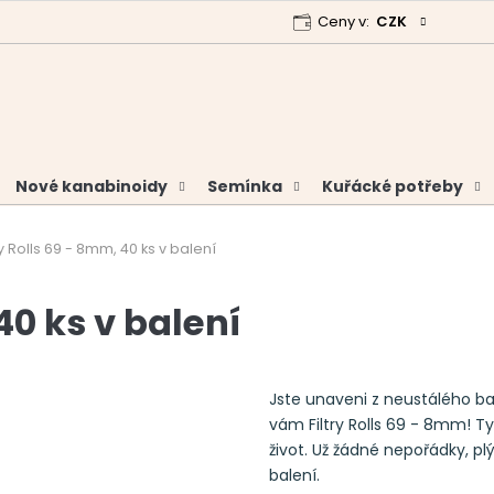
Ceny v:
CZK
 program
Garance vrácení peněz
Analýzy a certifikáty
Nové kanabinoidy
Semínka
Kuřácké potřeby
ry Rolls 69 - 8mm, 40 ks v balení
40 ks v balení
Jste unaveni z neustálého ba
vám Filtry Rolls 69 - 8mm! Ty
život. Už žádné nepořádky, 
balení.