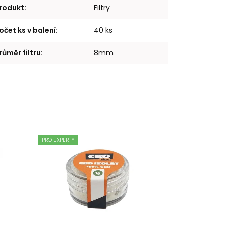
rodukt
:
Filtry
očet ks v balení
:
40 ks
růměr filtru
:
8mm
PRO EXPERTY