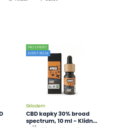
PRO EXPERTY
KLIDNÝ REŽIM
Skladem
Průměrné
Průměrné
hodnocení
hodnocení
BD
CBD kapky 30% broad
produktu
produktu
spectrum, 10 ml - Klidný
je
je