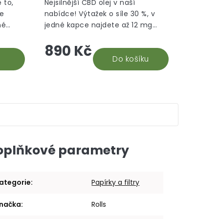
režim
5,0
5,0
 to,
Nejsilnější CBD olej v naší
z
z
le
nabídce! Výtažek o síle 30 %, v
5
5
né
jedné kapce najdete až 12 mg
hvězdiček.
hvězdiček.
hle je
CBD. Na základě recenzí našich
890 Kč
době.
stálých odběratelů 30% CBD oleje,
vyhodnocujeme tento...
Do košíku
oplňkové parametry
ategorie
:
Papírky a filtry
načka
:
Rolls