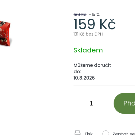
189 Kč
–15 %
159 Kč
131 Kč bez DPH
Měrná
cena:
Skladem
Můžeme doručit
do:
10.8.2026
Při
Tisk
Zeptat se