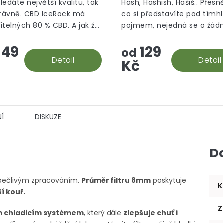
5,0
hledáte největší kvalitu, tak
Hash, Hashish, Hašiš.. Přesně
z
právně. CBD IceRock má
co si představíte pod tímh
5
itelných 80 % CBD. A jak že
pojmem, nejedná se o žád
hvězdiček.
 rock vzniká? Palice se
aromatizované "srandy", to
49
129
 do konopného extraktu,
prostě hašiš v jeho CBD po
od
e následně...
Detail
Detail
Kč
Í
DISKUZE
D
a pečlivým zpracováním.
Průměr filtru 8mm
poskytuje
K
ší kouř.
Z
m chladicím systémem
, který dále
zlepšuje chuť i