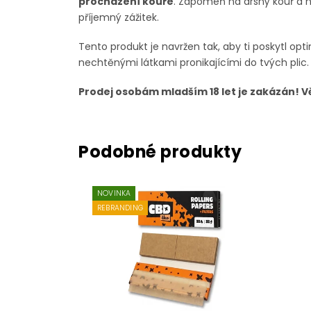
procházení kouře
. Zapomeň na drsný kouř a ne
příjemný zážitek.
Tento produkt je navržen tak, aby ti poskytl opti
nechtěnými látkami pronikajícími do tvých plic
Prodej osobám mladším 18 let je zakázán! 
NOVINKA
REBRANDING