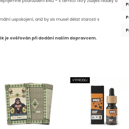
příjemné podráždění krku – s těmito filtry zažiješ hladký a
P
P
mální uspokojení, aniž by sis musel dělat starosti s
.
P
Věk je ověřován při dodání naším dopravcem.
VÝPRODEJ