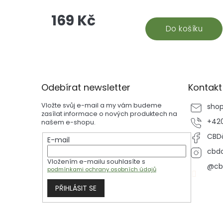
špetku stylu do vašeho života. Tento produkt j
169 Kč
pro ty, kteří hledají něco víc než jen průměrné
papírky a filtry
Do košíku
Z
á
p
Odebírat newsletter
Kontakt
a
t
Vložte svůj e-mail a my vám budeme
sho
í
zasílat informace o nových produktech na
+420
našem e-shopu.
CBDč
E-mail
cbdc
Vložením e-mailu souhlasíte s
@cb
podmínkami ochrany osobních údajů
PŘIHLÁSIT SE