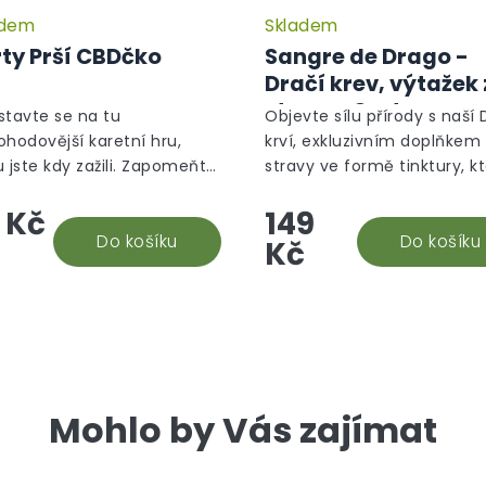
adem
Skladem
Průměrné
hodnocení
ty Prší CBDčko
Sangre de Drago -
produktu
Dračí krev, výtažek 
je
stromu Croton
5,0
stavte se na tu
Objevte sílu přírody s naší 
z
Lechleri, 10 ml
ohodovější karetní hru,
krví, exkluzivním doplňkem
5
u jste kdy zažili. Zapomeňte
stravy ve formě tinktury, k
hvězdiček.
byčejné piky a srdce – vaše
obsahuje 100% pryskyřici ze
 Kč
149
ie Prší právě dostala nový
stromu Croton lechleri. Ta
r! Přichází karty "Prší...
Do košíku
unikátní míza, známá jako..
Do košíku
Kč
Mohlo by Vás zajímat