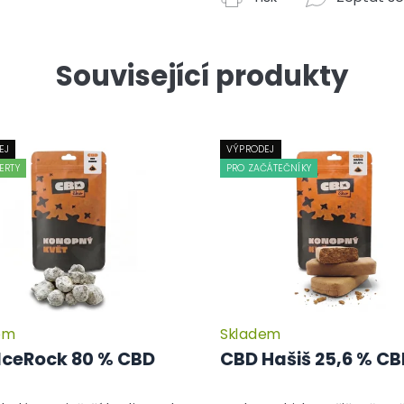
Související produkty
EJ
VÝPRODEJ
ERTY
PRO ZAČÁTEČNÍKY
em
Skladem
Průměrné
hodnocení
IceRock 80 % CBD
CBD Hašiš 25,6 % C
produktu
je