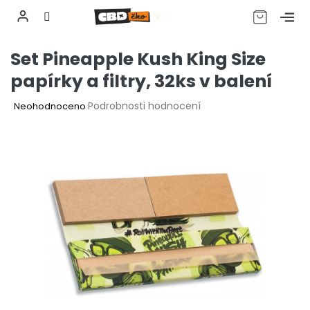
CZK
Přejít
Set Pineapple Kush King Size
na
obsah
papírky a filtry, 32ks v balení
Průměrné
Podrobnosti hodnocení
Neohodnoceno
hodnocení
produktu
je
0,0
z
5
hvězdiček.