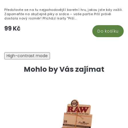
pr
je
Představte se na tu nejpohodovější karetní hru, jakou jste kdy zažili.
5,
Zapomeňte na obyčejné piky a srdce – vaše partie Prší právě
z
dostala nový rozměr! Přichází karty "Prší...
5
99 Kč
hv
Do košíku
High-contrast mode
Mohlo by Vás zajímat