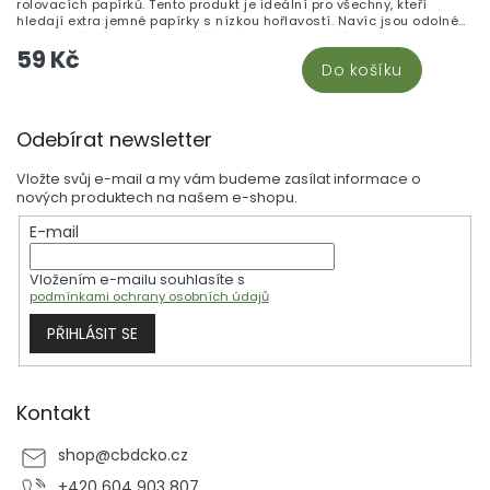
rolovacích papírků. Tento produkt je ideální pro všechny, kteří
hledají extra jemné papírky s nízkou hořlavostí. Navíc jsou odolné
proti roztržení a neobsahují žádná barviva ani přísady.
59 Kč
Do košíku
Z
Odebírat newsletter
á
p
Vložte svůj e-mail a my vám budeme zasílat informace o
a
nových produktech na našem e-shopu.
t
E-mail
í
Vložením e-mailu souhlasíte s
podmínkami ochrany osobních údajů
PŘIHLÁSIT SE
Kontakt
shop
@
cbdcko.cz
+420 604 903 807