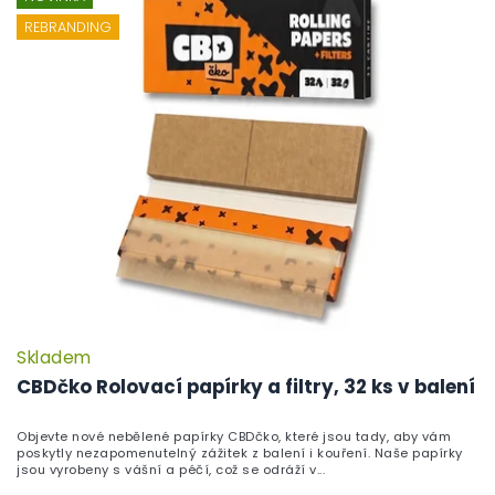
REBRANDING
Skladem
P
h
CBDčko Rolovací papírky a filtry, 32 ks v balení
pr
je
Objevte nové nebělené papírky CBDčko, které jsou tady, aby vám
5,
poskytly nezapomenutelný zážitek z balení i kouření. Naše papírky
z
jsou vyrobeny s vášní a péčí, což se odráží v...
5