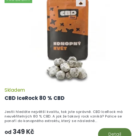
Skladem
P
h
CBD IceRock 80 % CBD
pr
je
Jestli hledáte největší kvalitu, tak jste správně. CBD IceRock má
5,
neuvěřitelných 80 % CBD. A jak že takový rock vzniká? Palice se
z
ponoří do konopného extraktu, který se následně...
5
349 Kč
hv
od
Detail