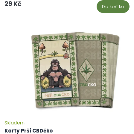
29 Kč
hv
Do košíku
Skladem
P
h
Karty Prší CBDčko