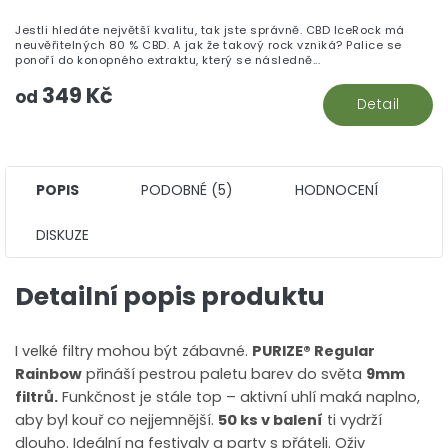
je
Jestli hledáte největší kvalitu, tak jste správně. CBD IceRock má
5,
neuvěřitelných 80 % CBD. A jak že takový rock vzniká? Palice se
z
ponoří do konopného extraktu, který se následně...
5
349 Kč
hv
od
Detail
POPIS
PODOBNÉ (5)
HODNOCENÍ
DISKUZE
Detailní popis produktu
I velké filtry mohou být zábavné.
PURIZE® Regular
Rainbow
přináší pestrou paletu barev do světa
9mm
filtrů.
Funkčnost je stále top – aktivní uhlí maká naplno,
aby byl kouř co nejjemnější.
50 ks v balení
ti vydrží
dlouho. Ideální na festivaly a party s přáteli. Oživ