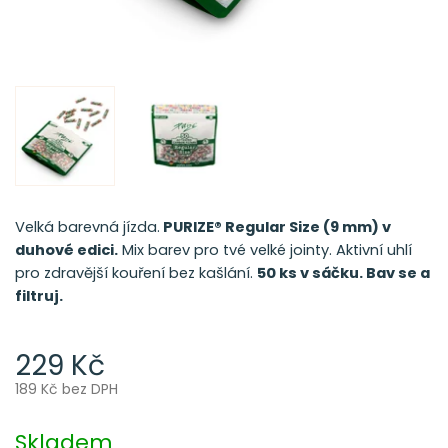
Velká barevná jízda.
PURIZE® Regular Size (9 mm) v
duhové edici.
Mix barev pro tvé velké jointy. Aktivní uhlí
pro zdravější kouření bez kašlání.
50 ks v sáčku. Bav se a
filtruj.
229 Kč
189 Kč bez DPH
Měrná
cena:
Skladem