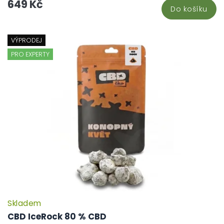
649 Kč
Do košíku
VÝPRODEJ
PRO EXPERTY
Skladem
P
h
CBD IceRock 80 % CBD
pr