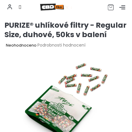
CZK
Přejít
PURIZE® uhlíkové filtry - Regular
na
obsah
Size, duhové, 50ks v balení
Průměrné
Podrobnosti hodnocení
Neohodnoceno
hodnocení
produktu
je
0,0
z
5
hvězdiček.