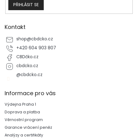
PŘIHLÁSIT SE
Kontakt
shop
@
cbdcko.cz
+420 604 903 807
CBDčko.cz
cbdcko.cz
@cbdcko.cz
Informace pro vás
Výdejna Praha 1
Doprava a platba
Věrnostní program
Garance vrácení peněz
Analýzy a certifikáty