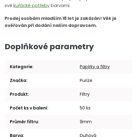
své
kuřácké potřeby
barvami.
Prodej osobám mladším 18 let je zakázán! Věk je
ověřován při dodání naším dopravcem.
Doplňkové parametry
Kategorie
:
Papírky a filtry
Značka
:
Purize
Produkt
:
Filtry
Počet ks v balení
:
50 ks
Průměr filtru
:
9mm
Barva
:
Duhová