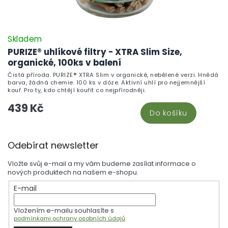
Skladem
PURIZE® uhlíkové filtry - XTRA Slim Size,
organické, 100ks v balení
Čistá příroda. PURIZE® XTRA Slim v organické, nebělené verzi. Hnědá
barva, žádná chemie. 100 ks v dóze. Aktivní uhlí pro nejjemnější
kouř. Pro ty, kdo chtějí kouřit co nejpřírodněji.
439 Kč
Do košíku
Z
Odebírat newsletter
á
p
Vložte svůj e-mail a my vám budeme zasílat informace o
a
nových produktech na našem e-shopu.
t
E-mail
í
Vložením e-mailu souhlasíte s
podmínkami ochrany osobních údajů