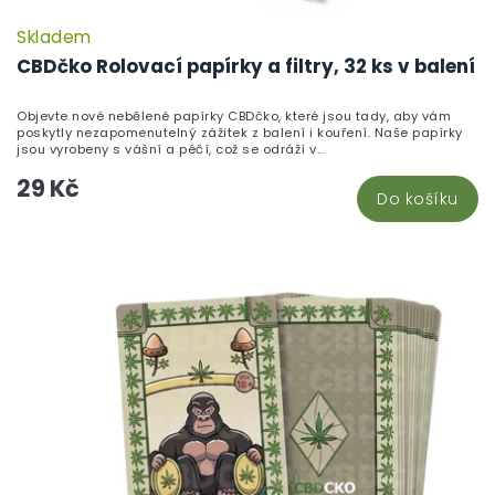
Skladem
P
h
CBDčko Rolovací papírky a filtry, 32 ks v balení
pr
je
Objevte nové nebělené papírky CBDčko, které jsou tady, aby vám
5,
poskytly nezapomenutelný zážitek z balení i kouření. Naše papírky
z
jsou vyrobeny s vášní a péčí, což se odráží v...
5
29 Kč
hv
Do košíku