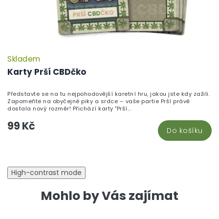
Skladem
P
h
Karty Prší CBDčko
pr
je
Představte se na tu nejpohodovější karetní hru, jakou jste kdy zažili.
5,
Zapomeňte na obyčejné piky a srdce – vaše partie Prší právě
z
dostala nový rozměr! Přichází karty "Prší...
5
99 Kč
hv
Do košíku
High-contrast mode
Mohlo by Vás zajímat