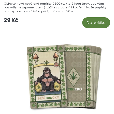
je
Objevte nové nebělené papírky CBDčko, které jsou tady, aby vám
5,
poskytly nezapomenutelný zážitek z balení i kouření. Naše papírky
z
jsou vyrobeny s vášní a péčí, což se odráží v...
5
29 Kč
hv
Do košíku