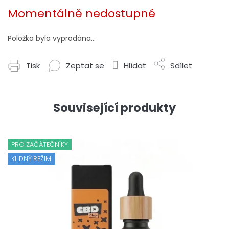
Měrná
cena:
Momentálně nedostupné
Položka byla vyprodána…
Tisk
Zeptat se
Hlídat
Sdílet
Související produkty
PRO ZAČÁTEČNÍKY
KLIDNÝ REŽIM