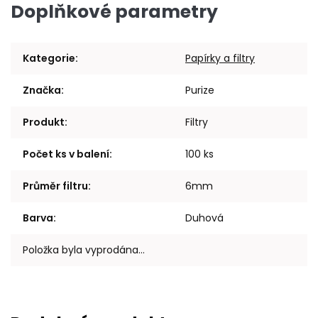
Doplňkové parametry
Kategorie
:
Papírky a filtry
Značka
:
Purize
Produkt
:
Filtry
Počet ks v balení
:
100 ks
Průměr filtru
:
6mm
Barva
:
Duhová
Položka byla vyprodána…