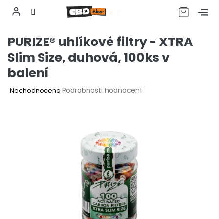
CZK
Přejít
PURIZE® uhlíkové filtry - XTRA
na
obsah
Slim Size, duhová, 100ks v
balení
Průměrné
Podrobnosti hodnocení
Neohodnoceno
hodnocení
produktu
je
0,0
z
5
hvězdiček.