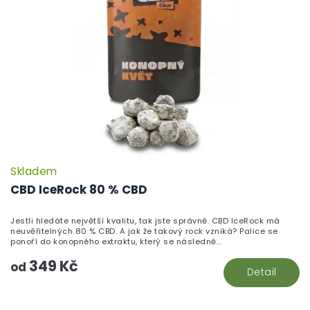
Skladem
P
h
CBD IceRock 80 % CBD
pr
je
Jestli hledáte největší kvalitu, tak jste správně. CBD IceRock má
5,
neuvěřitelných 80 % CBD. A jak že takový rock vzniká? Palice se
z
ponoří do konopného extraktu, který se následně...
5
349 Kč
hv
od
Detail