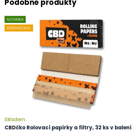
NOVINKA
REBRANDING
Skladem
P
h
CBDčko Rolovací papírky a filtry, 32 ks v balení
pr