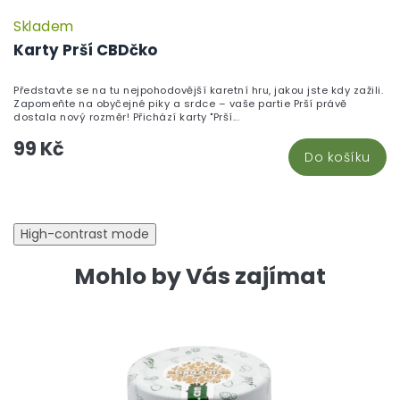
Skladem
P
h
Karty Prší CBDčko
pr
je
Představte se na tu nejpohodovější karetní hru, jakou jste kdy zažili.
5,
Zapomeňte na obyčejné piky a srdce – vaše partie Prší právě
z
dostala nový rozměr! Přichází karty "Prší...
5
99 Kč
hv
Do košíku
High-contrast mode
Mohlo by Vás zajímat