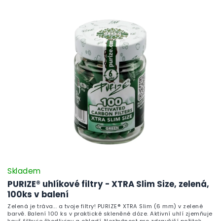
Skladem
PURIZE® uhlíkové filtry - XTRA Slim Size, zelená,
100ks v balení
Zelená je tráva... a tvoje filtry! PURIZE® XTRA Slim (6 mm) v zelené
barvě. Balení 100 ks v praktické skleněné dóze. Aktivní uhlí zjemňuje
kouř, filtruje škodliviny a chladí. Nezbytnost pro zdravější požitek.