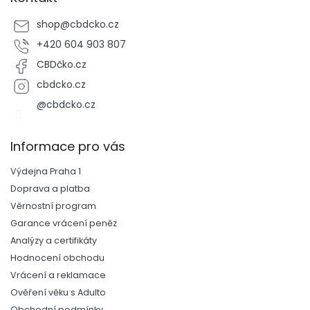
shop
@
cbdcko.cz
+420 604 903 807
CBDčko.cz
cbdcko.cz
@cbdcko.cz
Informace pro vás
Výdejna Praha 1
Doprava a platba
Věrnostní program
Garance vrácení peněz
Analýzy a certifikáty
Hodnocení obchodu
Vrácení a reklamace
Ověření věku s Adulto
Obchodní podmínky