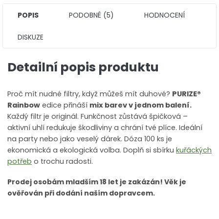
POPIS
PODOBNÉ (5)
HODNOCENÍ
DISKUZE
Detailní popis produktu
Proč mít nudné filtry, když můžeš mít duhové?
PURIZE®
Rainbow
edice přináší
mix barev v jednom balení.
Každý filtr je originál. Funkčnost zůstává špičková –
aktivní uhlí redukuje škodliviny a chrání tvé plíce. Ideální
na party nebo jako veselý dárek. Dóza 100 ks je
ekonomická a ekologická volba. Doplň si sbírku
kuřáckých
potřeb
o trochu radosti.
Prodej osobám mladším 18 let je zakázán! Věk je
ověřován při dodání naším dopravcem.