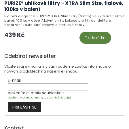
PURIZE® uhlíkové filtry - XTRA Slim Size, fialové,
100ks v balení
Fialová elegance. PURIZE® XTRA Slim filtry (6 mm) ve výrazné fialové
barvě. 100 ks v dóze. Aktivní uhlí z kokosu pro filtraci dehtu a
ochlazení kouře. Buď stylový a šetři své zdraví.
439 Kč
Do košíku
Z
Odebírat newsletter
á
p
Vložte svůj e-mail a my vám budeme zasílat informace o
a
nových produktech na našem e-shopu.
t
E-mail
í
Vložením e-mailu souhlasíte s
podmínkami ochrany osobních údajů
PŘIHLÁSIT SE
Kontakt