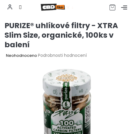
CZK
Přejít
PURIZE® uhlíkové filtry - XTRA
na
obsah
Slim Size, organické, 100ks v
balení
Průměrné
Podrobnosti hodnocení
Neohodnoceno
hodnocení
produktu
je
0,0
z
5
hvězdiček.