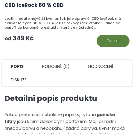
h
CBD IceRock 80 % CBD
pr
je
Jestli hledáte největší kvalitu, tak jste správně. CBD IceRock má
5,
neuvěřitelných 80 % CBD. A jak že takový rock vzniká? Palice se
z
ponoří do konopného extraktu, který se následně...
5
349 Kč
hv
od
Detail
POPIS
PODOBNÉ (5)
HODNOCENÍ
DISKUZE
Detailní popis produktu
Pokud preferuješ nebělené papírky, tyto
organické
filtry
jsou k nim dokonalým parťákem. Mají přírodní
hnědou barvu a neobsahují žádná barviva. Uvnitř maká