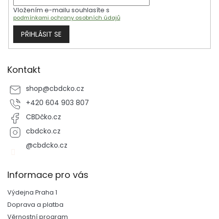
Vložením e-mailu souhlasíte s
podmínkami ochrany osobních údajů
PŘIHLÁSIT SE
Kontakt
shop
@
cbdcko.cz
+420 604 903 807
CBDčko.cz
cbdcko.cz
@cbdcko.cz
Informace pro vás
Výdejna Praha 1
Doprava a platba
Věrnostní program