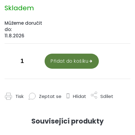
Měrná
cena:
Skladem
Můžeme doručit
do:
11.8.2026
Přidat do košíku
Tisk
Zeptat se
Hlídat
Sdílet
Související produkty