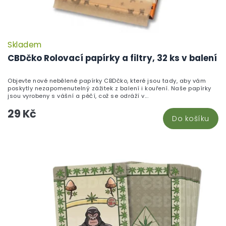
Skladem
P
h
CBDčko Rolovací papírky a filtry, 32 ks v balení
pr
je
Objevte nové nebělené papírky CBDčko, které jsou tady, aby vám
5,
poskytly nezapomenutelný zážitek z balení i kouření. Naše papírky
z
jsou vyrobeny s vášní a péčí, což se odráží v...
5
29 Kč
hv
Do košíku