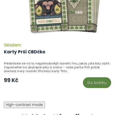
Skladem
P
h
Karty Prší CBDčko
pr
je
Představte se na tu nejpohodovější karetní hru, jakou jste kdy zažili.
5,
Zapomeňte na obyčejné piky a srdce – vaše partie Prší právě
z
dostala nový rozměr! Přichází karty "Prší...
5
99 Kč
hv
Do košíku
High-contrast mode