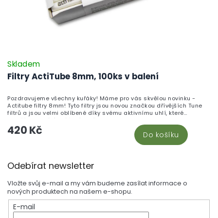
Skladem
Filtry ActiTube 8mm, 100ks v balení
Pozdravujeme všechny kuřáky! Máme pro vás skvělou novinku -
Actitube filtry 8mm! Tyto filtry jsou novou značkou dřívějších Tune
filtrů a jsou velmi oblíbené díky svému aktivnímu uhlí, které
umožňuje skvělý kuřácký prožitek.
420 Kč
Do košíku
Z
Odebírat newsletter
á
p
Vložte svůj e-mail a my vám budeme zasílat informace o
a
nových produktech na našem e-shopu.
t
E-mail
í