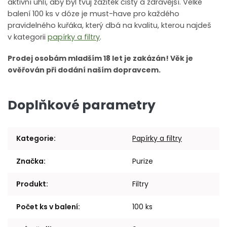
aktivní uhlí, aby byl tvůj zážitek čistý a zdravější. Velké
balení 100 ks v dóze je must-have pro každého
pravidelného kuřáka, který dbá na kvalitu, kterou najdeš
v kategorii
papírky a filtry
.
Prodej osobám mladším 18 let je zakázán! Věk je
ověřován při dodání naším dopravcem.
Doplňkové parametry
Kategorie
:
Papírky a filtry
Značka
:
Purize
Produkt
:
Filtry
Počet ks v balení
:
100 ks