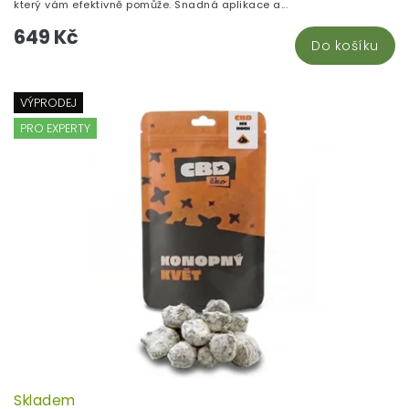
který vám efektivně pomůže. Snadná aplikace a...
649 Kč
Do košíku
VÝPRODEJ
PRO EXPERTY
Skladem
P