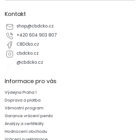
Kontakt
shop
@
cbdcko.cz
+420 604 903 807
CBDčko.cz
cbdcko.cz
@cbdcko.cz
Informace pro vás
Výdejna Praha 1
Doprava a platba
Věrnostní program
Garance vrácení peněz
Analýzy a certifikáty
Hodnocení obchodu
Vrácení a reklamace