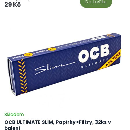
Do košíku
balení. Papírky CBDčko nejsou jen obyčejné papírky - jsou
29 Kč
prostředkem, jak vyjádřit naši lásku ke konopí a CBD. Vyberte si
naše papírky a zažijte ten rozdíl, který vám ostatní papírky prostě
nemohou nabídnout.
Skladem
OCB ULTIMATE SLIM, Papírky+Filtry, 32ks v
balení