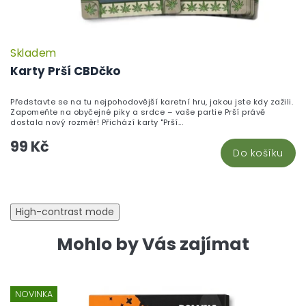
Skladem
P
h
Karty Prší CBDčko
pr
je
Představte se na tu nejpohodovější karetní hru, jakou jste kdy zažili.
5,
Zapomeňte na obyčejné piky a srdce – vaše partie Prší právě
z
dostala nový rozměr! Přichází karty "Prší...
5
99 Kč
hv
Do košíku
High-contrast mode
Mohlo by Vás zajímat
NOVINKA