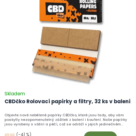
Skladem
CBDčko Rolovací papírky a filtry, 32 ks v balení
Objevte nové nebělené papírky CBDčko, které jsou tady, aby vám
poskytly nezapomenutelný zážitek z balení i kouření. Naše papírky
jsou vyrobeny s vášní a péčí, což se odráží v jejich jedinečném
designu firmy CBDčko. Jejich přírodní složení zajišťuje lepší hoření a
snadné balení, a to z nich dělá ideální volbu pro každého milovníka
(-41 %)
49 Kč