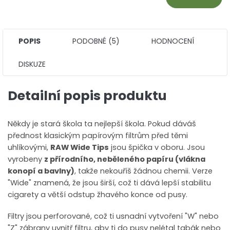
POPIS
PODOBNÉ (5)
HODNOCENÍ
DISKUZE
Detailní popis produktu
Někdy je stará škola ta nejlepší škola. Pokud dáváš
přednost klasickým papírovým filtrům před těmi
uhlíkovými,
RAW Wide Tips
jsou špička v oboru. Jsou
vyrobeny
z přírodního, neběleného papíru (vlákna
konopí a bavlny)
, takže nekouříš žádnou chemii. Verze
"Wide" znamená, že jsou širší, což ti dává lepší stabilitu
cigarety a větší odstup žhavého konce od pusy.
Filtry jsou perforované, což ti usnadní vytvoření "W" nebo
"Z" zábrany uvnitř filtru, aby ti do pusy nelétal tabák nebo