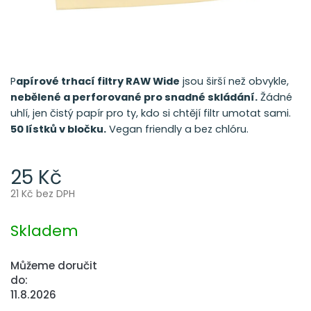
P
apírové trhací filtry RAW Wide
jsou širší než obvykle,
nebělené a perforované pro snadné skládání.
Žádné
uhlí, jen čistý papír pro ty, kdo si chtějí filtr umotat sami.
50 lístků v bločku.
Vegan friendly a bez chlóru.
25 Kč
21 Kč bez DPH
Měrná
cena:
Skladem
Můžeme doručit
do:
11.8.2026