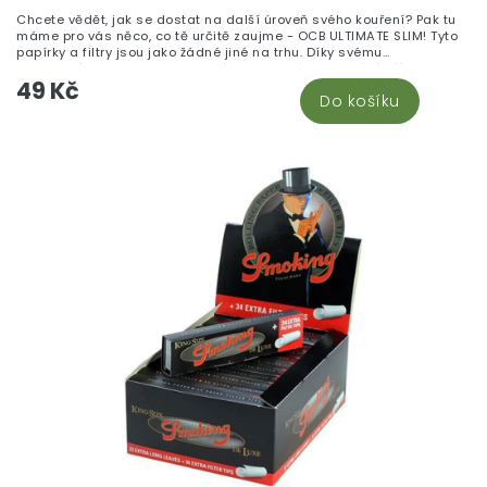
Chcete vědět, jak se dostat na další úroveň svého kouření? Pak tu
máme pro vás něco, co tě určitě zaujme - OCB ULTIMATE SLIM! Tyto
papírky a filtry jsou jako žádné jiné na trhu. Díky svému
inovativnímu designu a kvalitnímu materiálu ti umožní užít si
49 Kč
dokonalý zážitek.
Do košíku