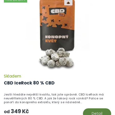
Skladem
P
h
CBD IceRock 80 % CBD
pr
je
Jestli hledáte největší kvalitu, tak jste správně. CBD IceRock má
5,
neuvěřitelných 80 % CBD. A jak že takový rock vzniká? Palice se
z
ponoří do konopného extraktu, který se následně...
5
349 Kč
hv
od
Detail