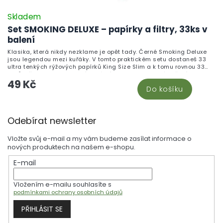
Skladem
Set SMOKING DELUXE – papírky a filtry, 33ks v
balení
Klasika, která nikdy nezklame je opět tady. Černé Smoking Deluxe
jsou legendou mezi kuřáky. V tomto praktickém setu dostaneš 33
ultra tenkých rýžových papírků King Size Slim a k tomu rovnou 33
filtrů. Vše v jednom balení, ideální do kapsy. Pomalé hoření a
49 Kč
tradiční kvalita značky Smoking.
Do košíku
Z
Odebírat newsletter
á
p
Vložte svůj e-mail a my vám budeme zasílat informace o
a
nových produktech na našem e-shopu.
t
E-mail
í
Vložením e-mailu souhlasíte s
podmínkami ochrany osobních údajů
PŘIHLÁSIT SE