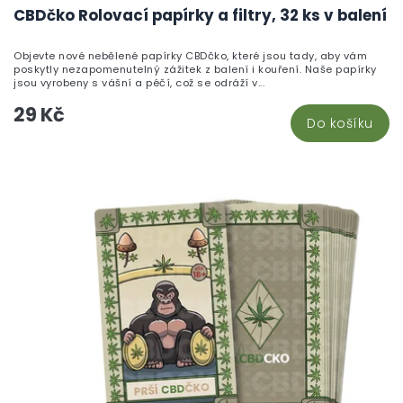
h
CBDčko Rolovací papírky a filtry, 32 ks v balení
pr
je
Objevte nové nebělené papírky CBDčko, které jsou tady, aby vám
5,
poskytly nezapomenutelný zážitek z balení i kouření. Naše papírky
z
jsou vyrobeny s vášní a péčí, což se odráží v...
5
29 Kč
hv
Do košíku