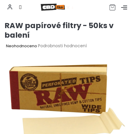
CZK
Přejít
RAW papírové filtry - 50ks v
na
obsah
balení
Průměrné
Podrobnosti hodnocení
Neohodnoceno
hodnocení
produktu
je
0,0
z
5
hvězdiček.