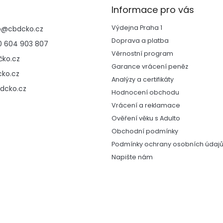
d
Informace pro vás
a
c
Výdejna Praha 1
p
@
cbdcko.cz
í
p
Doprava a platba
 604 903 807
r
Věrnostní program
ko.cz
v
Garance vrácení peněz
k
ko.cz
y
Analýzy a certifikáty
v
dcko.cz
Hodnocení obchodu
ý
Vrácení a reklamace
p
i
Ověření věku s Adulto
s
Obchodní podmínky
u
Podmínky ochrany osobních údaj
Napište nám