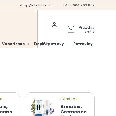
Hodnocení obchodu
shop@cbdcko.cz
Vrácení a reklamace
+420 604 903 807
Ověření věku
Prázdný
košík
Vaporizace
Doplňky stravy
Potraviny
Kosme
em
Skladem
is,
Annabis,
cann
Cremcann