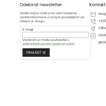
p
Odebírat newsletter
Kontakt
a
t
Vložte svůj e-mail a my vám budeme
sho
í
zasílat informace o nových produktech na
+420
našem e-shopu.
CBDč
E-mail
cbdc
Vložením e-mailu souhlasíte s
@cb
podmínkami ochrany osobních údajů
PŘIHLÁSIT SE