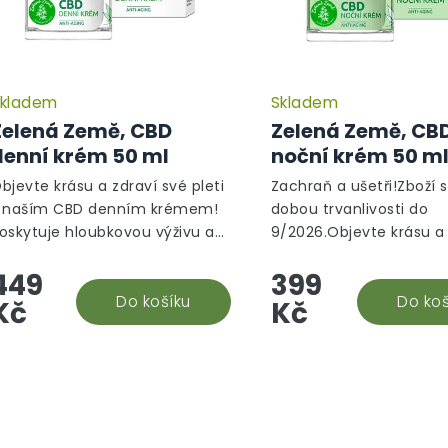
kladem
Skladem
Zelená Země, CBD
Zelená Země, CB
denní krém 50 ml
noční krém 50 m
bjevte krásu a zdraví své pleti
Zachraň a ušetři!Zboží 
 naším CBD denním krémem!
dobou trvanlivosti do
oskytuje hloubkovou výživu a
9/2026.Objevte krásu a
egeneraci, chrání před
své pleti s naším CBD 
449
399
tárnutím a zanechává pleť
krémem! Poskytuje hlo
emnou a svěží.
Do košíku
výživu a regeneraci, ch
Do koš
Kč
Kč
před...
O
v
l
á