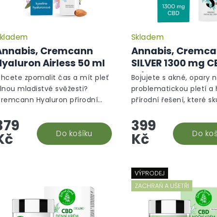
u
k
t
ů
kladem
Skladem
Annabis, Cremcann
Annabis, Cremc
Hyaluron Airless 50 ml
SILVER 1300 mg C
ml
hcete zpomalit čas a mít pleť
Bojujete s akné, opary 
lnou mladistvé svěžesti?
problematickou pletí a
remcann Hyaluron přírodní
přírodní řešení, které s
mlazující pleťový krém od
funguje? Cremcann Sil
379
399
nnabis je váš každodenní
Annabis s 1 300 mg CBD
omocník v boji s
Do košíku
citrátem stříbra vám při
Do koš
Kč
Kč
ráskami!Cremcann...
VÝPRODEJ
ZACHRAŇ A UŠETŘI