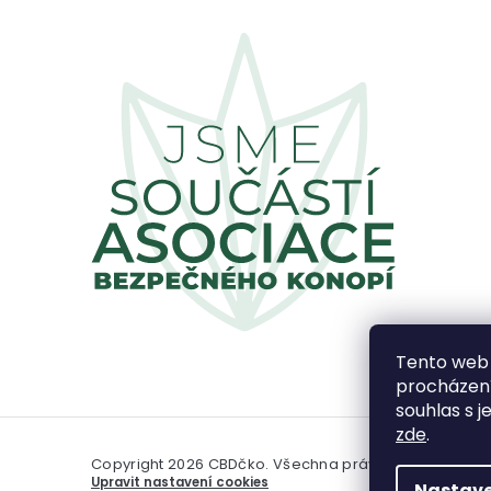
Tento web 
procházení
souhlas s j
zde
.
Copyright 2026
CBDčko
. Všechna práva vyhrazena.
Upravit nastavení cookies
Nastave