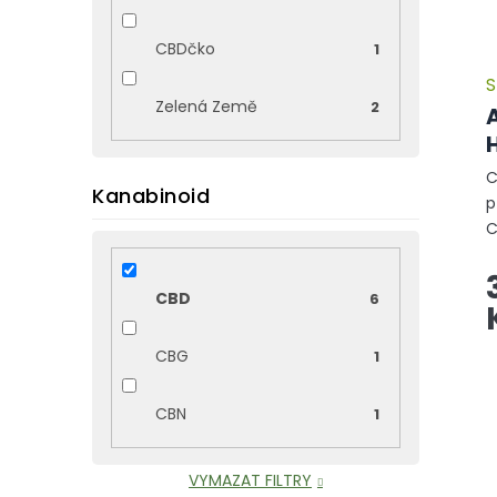
o
d
CBDčko
1
u
S
k
Zelená Země
2
t
ů
C
Kanabinoid
p
C
o
A
CBD
6
p
v
CBG
1
CBN
1
VYMAZAT FILTRY