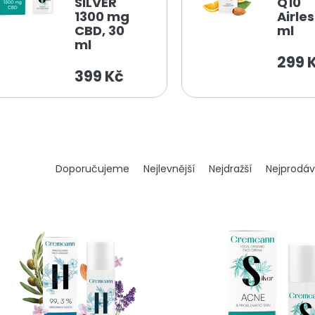
SILVER
Q10
1300 mg
Airle
CBD, 30
ml
ml
299 
399 Kč
Ř
Doporučujeme
Nejlevnější
Nejdražší
Nejprodáv
a
z
e
n
í
p
r
o
d