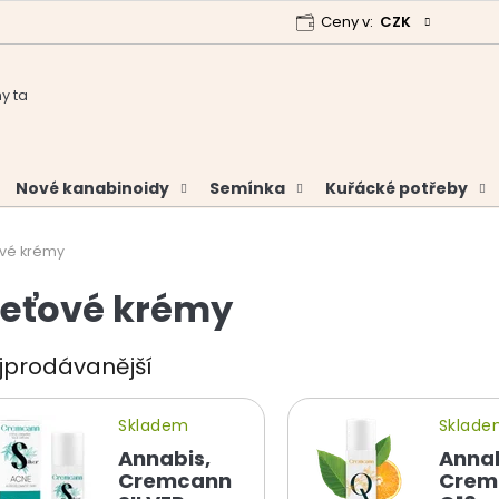
Ceny v:
CZK
 program
Garance vrácení peněz
Analýzy a certifikáty
Nové kanabinoidy
Semínka
Kuřácké potřeby
ové krémy
leťové krémy
jprodávanější
Skladem
Sklad
Annabis,
Annab
Cremcann
Crem