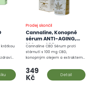
Prodej skončil
D
Cannaline, Konopné
l
sérum ANTI-AGING,
100 mg CBD
s krátkou
Cannaline CBD Sérum proti
stárnutí s 100 mg CBD,
 zdraví
konopným olejem a extraktem
nočním
z kaviáru je lehké sérum proti
349
ubkovou
stárnutí pleti. Podporuje
rání
íku
hydrataci, pružnost a
Detail
Kč
regeneraci, pomáhá...