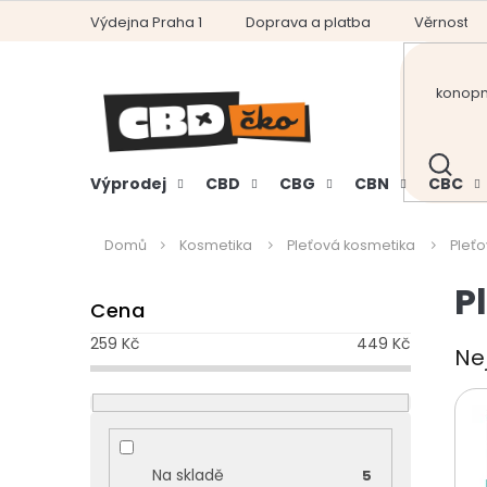
Přejít
Výdejna Praha 1
Doprava a platba
Věrnostní
na
obsah
HLEDAT
Výprodej
CBD
CBG
CBN
CBC
Domů
Kosmetika
Pleťová kosmetika
Pleť
P
P
Cena
o
s
259
Kč
449
Kč
Ne
t
r
a
n
n
Na skladě
5
í