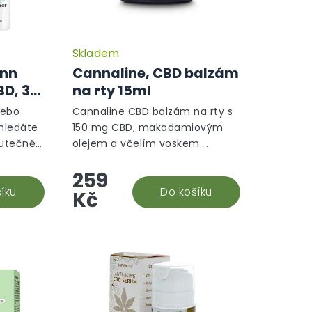
Skladem
ann
Cannaline, CBD balzám
BD, 30
na rty 15ml
nebo
Cannaline CBD balzám na rty s
 hledáte
150 mg CBD, makadamiovým
kutečně
olejem a včelím voskem.
ver od
Intenzivně vyživuje, chrání před
259
 a
popraskáním a podporuje
nese...
íku
regeneraci pokožky rtů. Skvělé
Do košíku
Kč
každodenní...