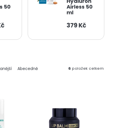
Hyaluron
ss 50
Airless 50
ml
Kč
379 Kč
anější
Abecedně
6
položek celkem