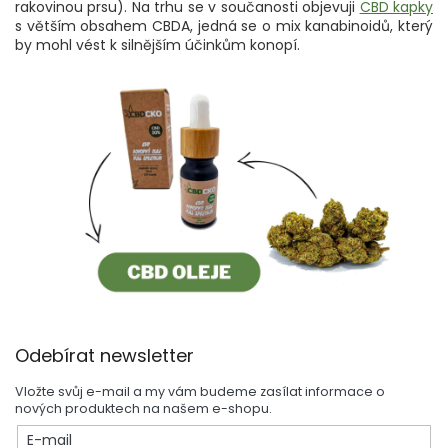
rakovinou prsu). Na trhu se v součanosti objevuji
CBD kapky
s větším obsahem CBDA, jedná se o mix kanabinoidů, který
by mohl vést k silnějším účinkům konopí.
Z
Odebírat newsletter
á
p
Vložte svůj e-mail a my vám budeme zasílat informace o
a
nových produktech na našem e-shopu.
t
E-mail
í