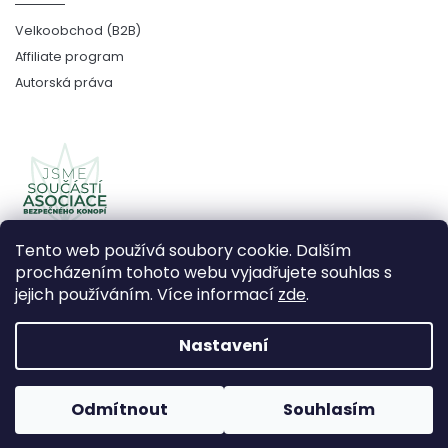
Velkoobchod (B2B)
Affiliate program
Autorská práva
Tento web používá soubory cookie. Dalším
procházením tohoto webu vyjadřujete souhlas s
jejich používáním. Více informací
zde
.
Copyright 2026
CBDčko
. Všechna práva vyhrazena.
Upravit nastavení cookies
Nastavení
Vytvořil Shoptet Premium
Odmítnout
Souhlasím
Používáme
ověření věku Adulto
Grafický návrh vytvořil a