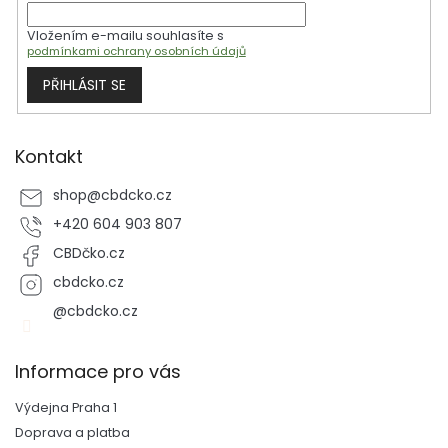
Vložením e-mailu souhlasíte s
podmínkami ochrany osobních údajů
PŘIHLÁSIT SE
Kontakt
shop
@
cbdcko.cz
+420 604 903 807
CBDčko.cz
cbdcko.cz
@cbdcko.cz
Informace pro vás
Výdejna Praha 1
Doprava a platba