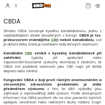
CZK
Přejít
CBDA
na
obsah
Zkratka CBDA označuje kyselinu kanabidiolovou, jednu z
nejdůležitějších složek obsažených v konopí.
CBDA je tzv.
prekurzorem známějšího
CBD
neboli kanabidiolu
, což
je aktivní látka, která je nositelem řady léčivých vlastností.
Kanabidiol
CBD
vzniká z kyseliny kanabidiolové při
zahřívání
, typicky při spalování nebo
vaporizování.Současné výzkumy docházejí k závěrům, že
CBDA má podobné vlastnosti jako CBD např. při léčbě
depresí nebo zánětů.
Fungováni CBDA v boji proti různým onemocněním a
chronickým zdravotním problémům je stále
předmětem výzkumu
s tím, že dílčí výsledky jsou
zajímavé a ospravedlňují další výzkum. Podle dostupných
informací má CBDA pozitivní vliv na stav pacientů trpících
epilepsií, nevolností nebo některými druhy nádorů (např.