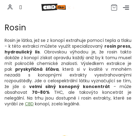
CZK
Přejít
Rosin
na
obsah
Rosin je látka, jež se z konopí extrahuje pomocí tepla a tlaku
- k této extrakci můžete využít specializovaný
r
osin press,
hydraulický lis
. Obrovskou výhodou je, že rosin takto
dokáže z konopí získat opravdu každý aniž by k tomu musel
mít pokročilé chemické znalosti. Výsledkem extrakce je
pak
pryskyřičná šťáva
, která si v kvalitě v mnohém
nezadá s konopnými extrakty vyextrahovanými
rozpouštědly. Jde o celospektrální látku vyznačující se tím,
že jde o
velmi silný konopný koncentrát
- může
obsahovat
70-80%
THC, ale takovýto koncetrát je
nelegální. Na trhu jsou dostupné i rosin extrakty, které se
vyrábí ze
CBD
konopí, zcela legálně.