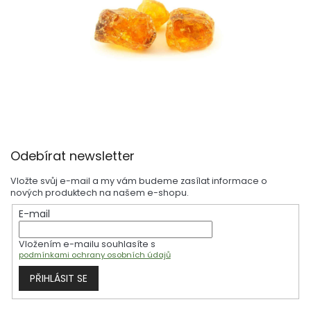
Z
Odebírat newsletter
á
p
Vložte svůj e-mail a my vám budeme zasílat informace o
a
nových produktech na našem e-shopu.
t
E-mail
í
Vložením e-mailu souhlasíte s
podmínkami ochrany osobních údajů
PŘIHLÁSIT SE