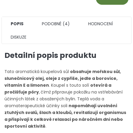
POPIS
PODOBNÉ (4)
HODNOCENÍ
DISKUZE
Detailní popis produktu
Tato aromatická koupelová sůl
obsahuje mořskou sůl,
slunečnicový olej, oleje z cypřiše, jedle a borovice,
vitamín E a limonen
. Koupel s touto solí
otevírá a
pročišťuje póry
,
čímž připravuje pokožku na vstřebávání
účinných látek z obsažených bylin. Teplá voda a
aromaterapeutické účinky soli
napomáhají uvolnění
ztuhlých svalů, šlach a kloubů, revitalizují organismus
a přispívají k celkové relaxaci po náročném dni nebo
sportovní aktivitě
.