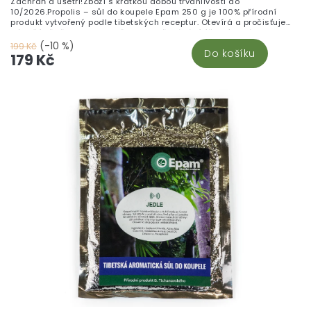
Zachraň a ušetři!Zboží s krátkou dobou trvanlivosti do
10/2026.Propolis – sůl do koupele Epam 250 g je 100% přírodní
produkt vytvořený podle tibetských receptur. Otevírá a pročisťuje
póry, čímž připravuje pokožku na vstřebávání účinných látek z
propolisu a přináší aromaterapeutické účinky.
(-10 %)
199 Kč
Do košíku
179 Kč