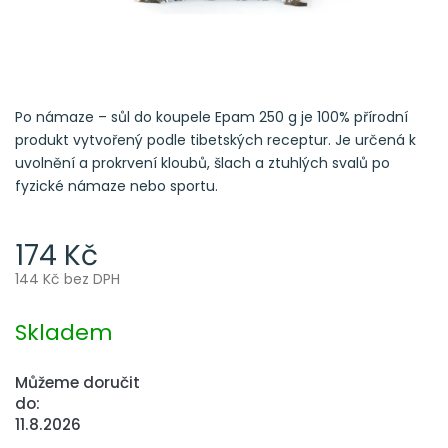
Po námaze – sůl do koupele Epam 250 g je 100% přírodní
produkt vytvořený podle tibetských receptur. Je určená k
uvolnění a prokrvení kloubů, šlach a ztuhlých svalů po
fyzické námaze nebo sportu.
174 Kč
144 Kč bez DPH
Měrná
cena:
Skladem
Můžeme doručit
do:
11.8.2026