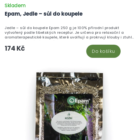
Skladem
Epam, Jedle – sůl do koupele
Jedle – sůl do koupele Epam 250 g je 100% přírodní produkt
vytvořený podle tibetských receptur. Je určena pro relaxační a
aromaterapeutické koupele, které uvolňují a prokrvují klouby i ztuhlé
svaly po fyzické námaze či sportu.
174 Kč
Do košíku