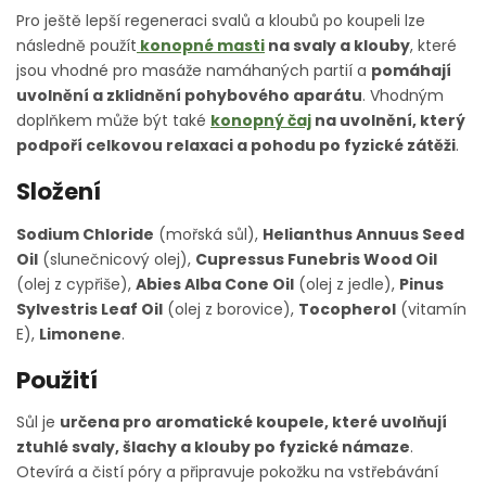
Pro ještě lepší regeneraci svalů a kloubů po koupeli lze
následně použít
konopné masti
na svaly a klouby
, které
jsou vhodné pro masáže namáhaných partií a
pomáhají
uvolnění a zklidnění pohybového aparátu
. Vhodným
doplňkem může být také
konopný čaj
na uvolnění
, který
podpoří celkovou relaxaci a pohodu po fyzické zátěži
.
Složení
Sodium Chloride
(mořská sůl),
Helianthus Annuus Seed
Oil
(slunečnicový olej),
Cupressus Funebris Wood Oil
(olej z cypřiše),
Abies Alba Cone Oil
(olej z jedle),
Pinus
Sylvestris Leaf Oil
(olej z borovice),
Tocopherol
(vitamín
E),
Limonene
.
Použití
Sůl je
určena pro aromatické koupele, které uvolňují
ztuhlé svaly, šlachy a klouby po fyzické námaze
.
Otevírá a čistí póry a připravuje pokožku na vstřebávání