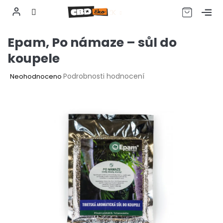
CZK
Přejít
Epam, Po námaze – sůl do
na
obsah
koupele
Průměrné
Podrobnosti hodnocení
Neohodnoceno
hodnocení
produktu
je
0,0
z
5
hvězdiček.