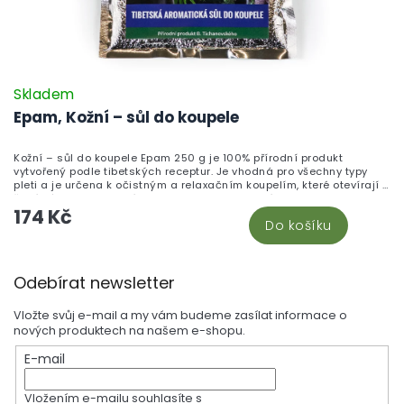
Skladem
Epam, Kožní – sůl do koupele
Kožní – sůl do koupele Epam 250 g je 100% přírodní produkt
vytvořený podle tibetských receptur. Je vhodná pro všechny typy
pleti a je určena k očistným a relaxačním koupelím, které otevírají a
čistí póry, harmonizují organismus a podporují celkovou regeneraci
174 Kč
pokožky.
Do košíku
Z
Odebírat newsletter
á
p
Vložte svůj e-mail a my vám budeme zasílat informace o
a
nových produktech na našem e-shopu.
t
E-mail
í
Vložením e-mailu souhlasíte s