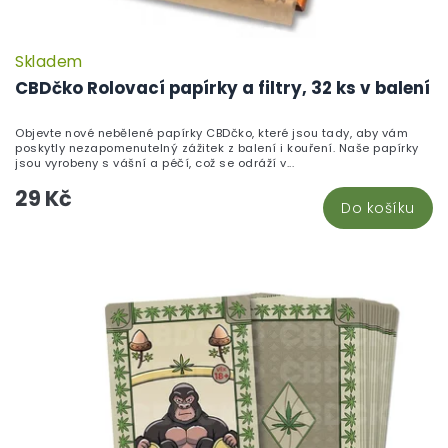
Skladem
P
h
CBDčko Rolovací papírky a filtry, 32 ks v balení
pr
je
Objevte nové nebělené papírky CBDčko, které jsou tady, aby vám
5,
poskytly nezapomenutelný zážitek z balení i kouření. Naše papírky
z
jsou vyrobeny s vášní a péčí, což se odráží v...
5
29 Kč
hv
Do košíku