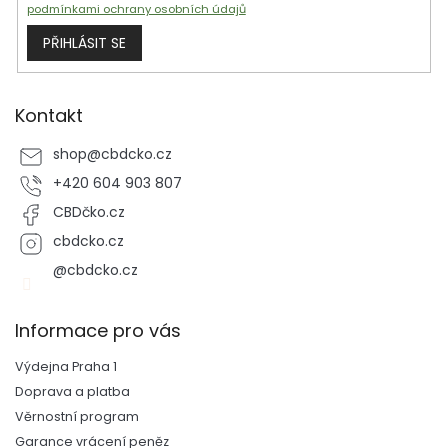
podmínkami ochrany osobních údajů
PŘIHLÁSIT SE
Kontakt
shop
@
cbdcko.cz
+420 604 903 807
CBDčko.cz
cbdcko.cz
@cbdcko.cz
Informace pro vás
Výdejna Praha 1
Doprava a platba
Věrnostní program
Garance vrácení peněz