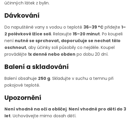
účinných látek z bylin.
Dávkování
Do napuštěné vany s vodou o teplotě
36–39 °C
přidejte
1–
2 polévkové lžíce soli
. Relaxujte
15–20 minut
. Po koupeli
není
nutné se sprchovat, doporučuje se nechat tělo
oschnout
, aby účinky soli působily co nejdéle. Koupel
provádějte
1x denně nebo obden
po dobu 20 dní.
Balení a skladování
Balení obsahuje
250 g
. Skladujte v suchu a temnu při
pokojové teplotě.
Upozornění
Není vhodné na oči a obličej
.
Není vhodné pro děti do 3
let
. Uchovávejte mimo dosah dětí.