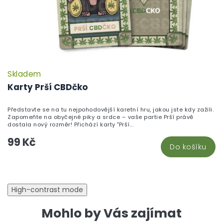
Skladem
P
h
Karty Prší CBDčko
pr
je
Představte se na tu nejpohodovější karetní hru, jakou jste kdy zažili.
5,
Zapomeňte na obyčejné piky a srdce – vaše partie Prší právě
z
dostala nový rozměr! Přichází karty "Prší...
5
99 Kč
hv
Do košíku
High-contrast mode
Mohlo by Vás zajímat