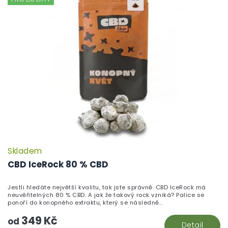
Skladem
P
h
CBD IceRock 80 % CBD
pr
je
Jestli hledáte největší kvalitu, tak jste správně. CBD IceRock má
5,
neuvěřitelných 80 % CBD. A jak že takový rock vzniká? Palice se
z
ponoří do konopného extraktu, který se následně...
5
349 Kč
hv
od
Detail