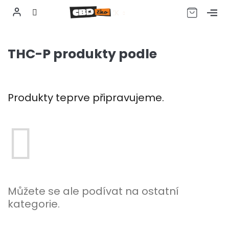
CZK
Přejít
na
THC-P produkty podle
obsah
Produkty teprve připravujeme.
Můžete se ale podívat na ostatní
kategorie.