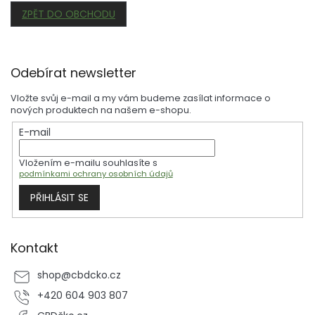
ZPĚT DO OBCHODU
Z
Odebírat newsletter
á
p
Vložte svůj e-mail a my vám budeme zasílat informace o
a
nových produktech na našem e-shopu.
t
E-mail
í
Vložením e-mailu souhlasíte s
podmínkami ochrany osobních údajů
PŘIHLÁSIT SE
Kontakt
shop
@
cbdcko.cz
+420 604 903 807