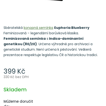
Sběratelská
konopná semínka
Euphoria Blueberry
Feminizovaná – legendární borůvková klasika.
Feminizovaná semínka
s
Indica-dominantní
genetikou (80/20)
. Určena výhradně pro archivaci a
genetické studium. Není určena k pěstování. Veškerá
prezentace respektuje legislativu ČR a historickou tradici.
399 Kč
330 Kč bez DPH
Měrná
cena:
Skladem
Můžeme doručit