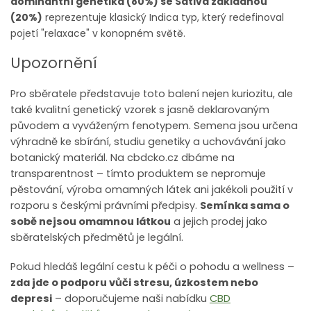
dominantní genetika (80%) se Sativa základnou
(20%)
reprezentuje klasický Indica typ, který redefinoval
pojetí "relaxace" v konopném světě.
Upozornění
Pro sběratele představuje toto balení nejen kuriozitu, ale
také kvalitní genetický vzorek s jasně deklarovaným
původem a vyváženým fenotypem. Semena jsou určena
výhradně ke sbírání, studiu genetiky a uchovávání jako
botanický materiál. Na cbdcko.cz dbáme na
transparentnost – tímto produktem se nepromuje
pěstování, výroba omamných látek ani jakékoli použití v
rozporu s českými právními předpisy.
Semínka sama o
sobě nejsou omamnou látkou
a jejich prodej jako
sběratelských předmětů je legální.
Pokud hledáš legální cestu k péči o pohodu a wellness –
zda jde o podporu vůči stresu, úzkostem nebo
depresi
– doporučujeme naši nabídku
CBD