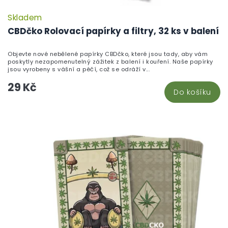
Skladem
P
h
CBDčko Rolovací papírky a filtry, 32 ks v balení
pr
je
Objevte nové nebělené papírky CBDčko, které jsou tady, aby vám
5,
poskytly nezapomenutelný zážitek z balení i kouření. Naše papírky
z
jsou vyrobeny s vášní a péčí, což se odráží v...
5
29 Kč
hv
Do košíku