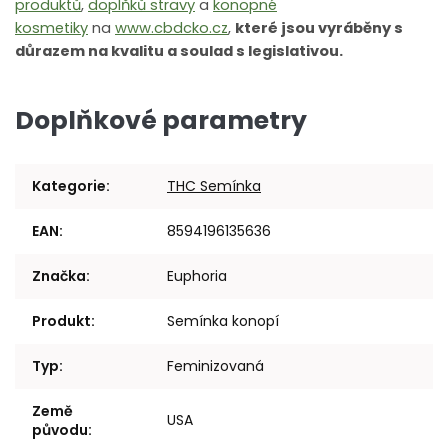
produktů
,
doplňků stravy
a
konopné
kosmetiky
na
www.cbdcko.cz
,
které jsou vyráběny s
důrazem na kvalitu a soulad s legislativou.
Doplňkové parametry
Kategorie
:
THC Semínka
EAN
:
8594196135636
Značka
:
Euphoria
Produkt
:
Semínka konopí
Typ
:
Feminizovaná
Země
USA
původu
: