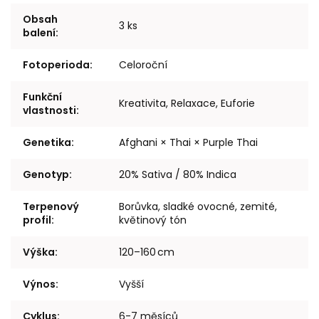
Obsah
3 ks
balení
:
Fotoperioda
:
Celoroční
Funkční
Kreativita, Relaxace, Euforie
vlastnosti
:
Genetika
:
Afghani × Thai × Purple Thai
Genotyp
:
20% Sativa / 80% Indica
Terpenový
Borůvka, sladké ovocné, zemité,
profil
:
květinový tón
Výška
:
120–160 cm
Výnos
:
Vyšší
Cyklus
:
6-7 měsíců