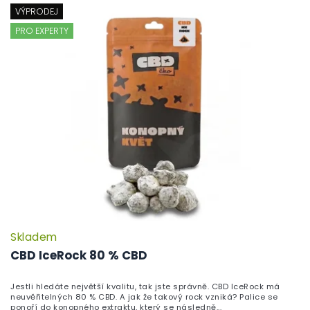
VÝPRODEJ
PRO EXPERTY
Skladem
P
h
CBD IceRock 80 % CBD
pr
je
Jestli hledáte největší kvalitu, tak jste správně. CBD IceRock má
5,
neuvěřitelných 80 % CBD. A jak že takový rock vzniká? Palice se
z
ponoří do konopného extraktu, který se následně...