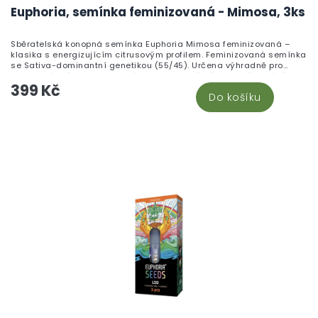
Euphoria, semínka feminizovaná - Mimosa, 3ks
Sběratelská konopná semínka Euphoria Mimosa feminizovaná –
klasika s energizujícím citrusovým profilem. Feminizovaná semínka
se Sativa-dominantní genetikou (55/45). Určena výhradně pro
botanické sbírky a terpenové studium. Není určena k pěstování.
399 Kč
Do košíku