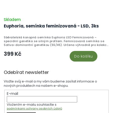
Skladem
Euphoria, semínka feminizovaná - LSD, 3ks
Sběratelská konopná semínka Euphoria LSD Feminizovaná –
speciální genetika se silným profilem. Feminizovaná semínka se
Sativa-dominantní genetikou (55/45). Určena výhradně pro kolekce
a genealogické studium. Není určena k pěstování.
399 Kč
Do košíku
Z
Odebírat newsletter
á
p
Vložte svůj e-mail a my vám budeme zasílat informace o
a
nových produktech na našem e-shopu.
t
E-mail
í
Vložením e-mailu souhlasíte s
podmínkami ochrany osobních údajů