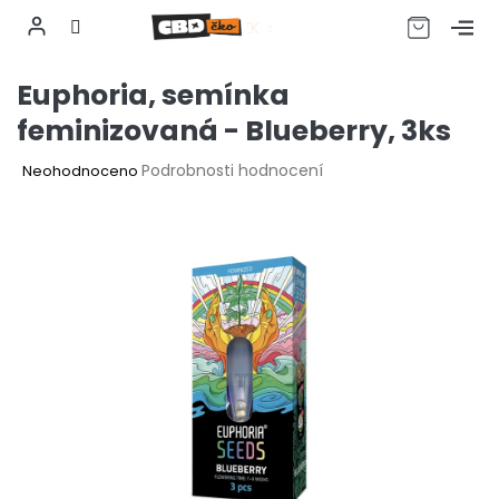
CZK
Přejít
Euphoria, semínka
na
obsah
feminizovaná - Blueberry, 3ks
Průměrné
Podrobnosti hodnocení
Neohodnoceno
hodnocení
produktu
je
0,0
z
5
hvězdiček.