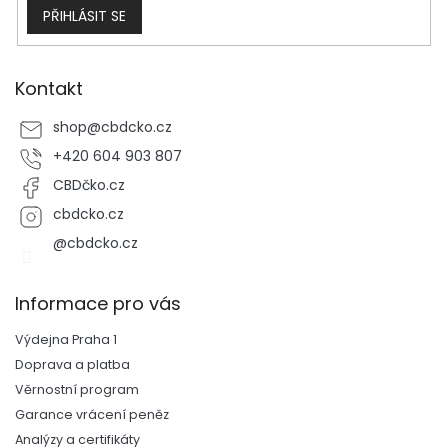
PŘIHLÁSIT SE
Kontakt
shop
@
cbdcko.cz
+420 604 903 807
CBDčko.cz
cbdcko.cz
@cbdcko.cz
Informace pro vás
Výdejna Praha 1
Doprava a platba
Věrnostní program
Garance vrácení peněz
Analýzy a certifikáty