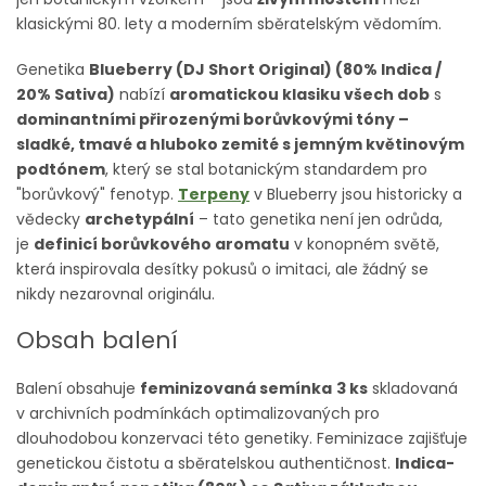
klasickými 80. lety a moderním sběratelským vědomím.
Genetika
Blueberry (DJ Short Original) (80% Indica /
20% Sativa)
nabízí
aromatickou klasiku všech dob
s
dominantními přirozenými borůvkovými tóny –
sladké, tmavé a hluboko zemité s jemným květinovým
podtónem
, který se stal botanickým standardem pro
"borůvkový" fenotyp.
Terpeny
v Blueberry jsou historicky a
vědecky
archetypální
– tato genetika není jen odrůda,
je
definicí borůvkového aromatu
v konopném světě,
která inspirovala desítky pokusů o imitaci, ale žádný se
nikdy nezarovnal originálu.
Obsah balení
Balení obsahuje
feminizovaná semínka
3 ks
skladovaná
v archivních podmínkách optimalizovaných pro
dlouhodobou konzervaci této genetiky. Feminizace zajišťuje
genetickou čistotu a sběratelskou authentičnost.
Indica-