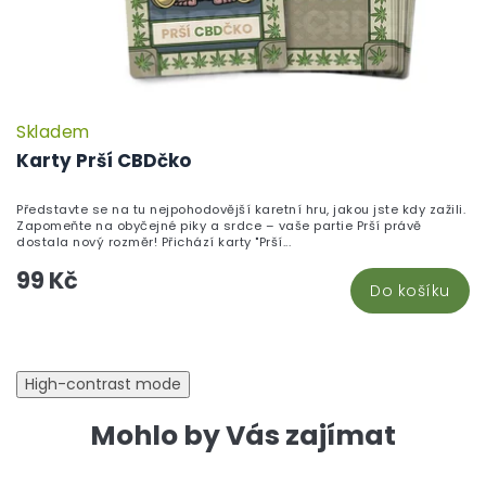
Skladem
P
h
Karty Prší CBDčko
pr
je
Představte se na tu nejpohodovější karetní hru, jakou jste kdy zažili.
5,
Zapomeňte na obyčejné piky a srdce – vaše partie Prší právě
z
dostala nový rozměr! Přichází karty "Prší...
5
99 Kč
hv
Do košíku
High-contrast mode
Mohlo by Vás zajímat