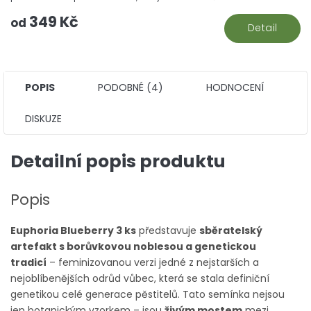
5
349 Kč
hv
od
Detail
POPIS
PODOBNÉ (4)
HODNOCENÍ
DISKUZE
Detailní popis produktu
Popis
Euphoria Blueberry 3 ks
představuje
sběratelský
artefakt s borůvkovou noblesou a genetickou
tradicí
– feminizovanou verzi jedné z nejstarších a
nejoblíbenějších odrůd vůbec, která se stala definiční
genetikou celé generace pěstitelů. Tato semínka nejsou
jen botanickým vzorkem – jsou
živým mostem
mezi