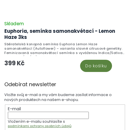
Skladem
Euphoria, semínka samonakvétací - Lemon
Haze 3ks
Sběratelská konopná semínka Euphoria Lemon Haze
samonakvétací (Autoflower) – varianta slavné citrusové genetiky.
Feminizovaná samonakvétací semínka s vyváženou Indica/Sativa
genetikou (60/40). Určena výhradně pro botanické sbírky a
399 Kč
terpenové studium. Není určena k pěstování.
Do košíku
Z
Odebírat newsletter
á
p
Vložte svůj e-mail a my vám budeme zasílat informace o
a
nových produktech na našem e-shopu.
t
E-mail
í
Vložením e-mailu souhlasíte s
podmínkami ochrany osobních údajů