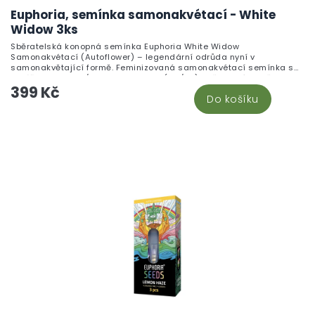
Euphoria, semínka samonakvétací - White
Widow 3ks
Sběratelská konopná semínka Euphoria White Widow
Samonakvétací (Autoflower) – legendární odrůda nyní v
samonakvětající formě. Feminizovaná samonakvétací semínka s
vyváženou Indica/Sativa genetikou (60/40). Určena výhradě pro
399 Kč
archivaci a genetické studium. Není určena k pěstování.
Do košíku