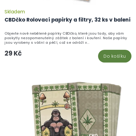
Skladem
P
h
CBDčko Rolovací papírky a filtry, 32 ks v balení
pr
je
Objevte nové nebělené papírky CBDčko, které jsou tady, aby vám
5,
poskytly nezapomenutelný zážitek z balení i kouření. Naše papírky
z
jsou vyrobeny s vášní a péčí, což se odráží v...
5
29 Kč
hv
Do košíku