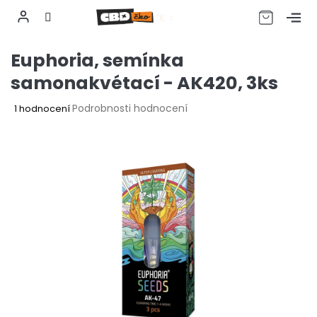
CZK
Přejít
Euphoria, semínka
na
obsah
samonakvétací - AK420, 3ks
Průměrné
Podrobnosti hodnocení
1 hodnocení
hodnocení
produktu
je
5,0
z
5
hvězdiček.