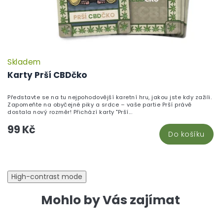
Skladem
P
h
Karty Prší CBDčko
pr
je
Představte se na tu nejpohodovější karetní hru, jakou jste kdy zažili.
5,
Zapomeňte na obyčejné piky a srdce – vaše partie Prší právě
z
dostala nový rozměr! Přichází karty "Prší...
5
99 Kč
hv
Do košíku
High-contrast mode
Mohlo by Vás zajímat