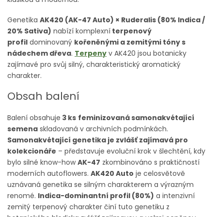
Genetika
AK420 (AK-47 Auto) × Ruderalis (80% Indica /
20% Sativa)
nabízí
komplexní
terpenový
profil
dominovaný
kořeněnými a zemitými tóny s
nádechem dřeva
.
Terpeny
v AK420 jsou botanicky
zajímavé pro svůj silný, charakteristický aromatický
charakter.
Obsah balení
Balení obsahuje
3 ks
feminizovaná samonakvétající
semena
skladovaná v archivních podmínkách.
Samonakvétající genetika je zvlášť zajímavá pro
kolekcionáře
– představuje evoluční krok v šlechtění, kdy
bylo silné know-how
AK-47
zkombinováno s praktičností
moderních autoflowers.
AK420 Auto
je celosvětově
uznávaná genetika se silným charakterem a výrazným
renomé.
Indica-dominantní profil (80%)
a intenzivní
zemitý terpenový charakter činí tuto genetiku z