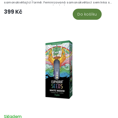
samonakvétající formě. Feminizovaná samonakvétací semínka s
Indica-dominantní genetikou (80/30). Určena výhradně pro sbírky
399 Kč
a botanické studium. Není určena k pěstování.
Do košíku
Skladem