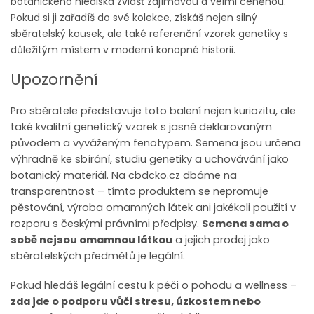
botanického hlediska zvlášť zajímavou a velmi ceněnou.
Pokud si ji zařadíš do své kolekce, získáš nejen silný
sběratelský kousek, ale také referenční vzorek genetiky s
důležitým místem v moderní konopné historii.
Upozornění
Pro sběratele představuje toto balení nejen kuriozitu, ale
také kvalitní genetický vzorek s jasně deklarovaným
původem a vyváženým fenotypem. Semena jsou určena
výhradně ke sbírání, studiu genetiky a uchovávání jako
botanický materiál. Na cbdcko.cz dbáme na
transparentnost – tímto produktem se nepromuje
pěstování, výroba omamných látek ani jakékoli použití v
rozporu s českými právními předpisy.
Semena sama o
sobě nejsou omamnou látkou
a jejich prodej jako
sběratelských předmětů je legální.
Pokud hledáš legální cestu k péči o pohodu a wellness –
zda jde o podporu vůči stresu, úzkostem nebo