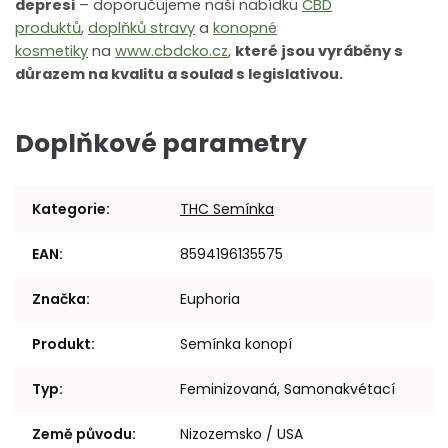
depresi
– doporučujeme naši nabídku
CBD
produktů
,
doplňků stravy
a
konopné
kosmetiky
na
www.cbdcko.cz
,
které jsou vyráběny s
důrazem na kvalitu a soulad s legislativou.
Doplňkové parametry
Kategorie
:
THC Semínka
EAN
:
8594196135575
Značka
:
Euphoria
Produkt
:
Semínka konopí
Typ
:
Feminizovaná, Samonakvétací
Země původu
:
Nizozemsko / USA