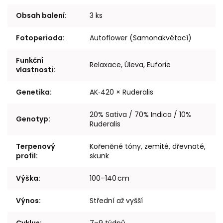
Obsah balení
:
3 ks
Fotoperioda
:
Autoflower (Samonakvétací)
Funkční
Relaxace, Úleva, Euforie
vlastnosti
:
Genetika
:
AK‑420 × Ruderalis
20% Sativa / 70% Indica / 10%
Genotyp
:
Ruderalis
Terpenový
Kořeněné tóny, zemité, dřevnaté,
profil
:
skunk
Výška
:
100–140 cm
Výnos
:
Střední až vyšší