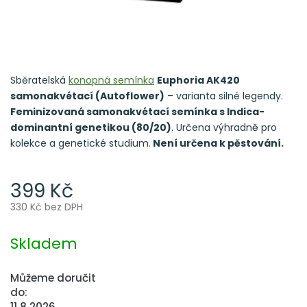
Sběratelská
konopná semínka
Euphoria AK420
samonakvétací (Autoflower)
– varianta silné legendy.
Feminizovaná samonakvétací semínka s Indica-
dominantní genetikou (80/20)
. Určena výhradně pro
kolekce a genetické studium.
Není určena k pěstování.
399 Kč
330 Kč bez DPH
Měrná
cena:
Skladem
Můžeme doručit
do:
11.8.2026