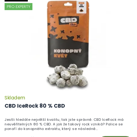
PRO EXPERTY
Skladem
P
h
CBD IceRock 80 % CBD
pr
je
Jestli hledáte největší kvalitu, tak jste správně. CBD IceRock má
5,
neuvěřitelných 80 % CBD. A jak že takový rock vzniká? Palice se
z
ponoří do konopného extraktu, který se následně...
5