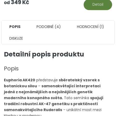
349 Kč
hv
od
Detail
POPIS
PODOBNÉ (4)
HODNOCENÍ (1)
DISKUZE
Detailní popis produktu
Popis
Euphoria AK420
představuje
sběratelský vzorek s
botanickou silou
–
samonakvétající interpretaci
jedné z nejznámějších a nejsilnějších genetik
moderního konopného světa.
Tato semínka
spojují
tradiční robustní AK-47 genetiku s praktičností
samonakvétajícího Ruderalis
– unikátní most mezi
klasikou a modernou.