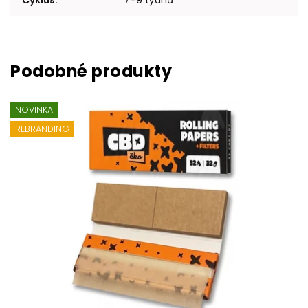
Cyklus
:
7–9 týdnů
NOVINKA
REBRANDING