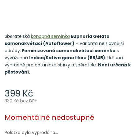
Sběratelská
konopná semínka
Euphoria Gelato
samonakvétací (Autoflower)
– varianta nejslavnější
odrůdy.
Feminizovaná samonakvétací semínka
s
vyváženou
Indica/Sativa genetikou (55/45)
. Určena
výhradně pro botanické sbírky a sběratele.
Není určena k
pěstování.
399 Kč
330 Kč bez DPH
Měrná
cena:
Momentálně nedostupné
Položka byla vyprodána…