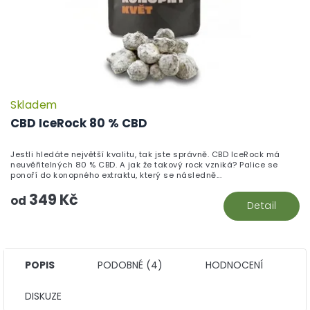
Skladem
P
h
CBD IceRock 80 % CBD
pr
je
Jestli hledáte největší kvalitu, tak jste správně. CBD IceRock má
5,
neuvěřitelných 80 % CBD. A jak že takový rock vzniká? Palice se
z
ponoří do konopného extraktu, který se následně...
5
349 Kč
hv
od
Detail
POPIS
PODOBNÉ (4)
HODNOCENÍ
DISKUZE