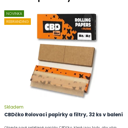
NOVINKA
REBRANDING
Skladem
P
h
CBDčko Rolovací papírky a filtry, 32 ks v balení
pr
je
Objevte nové nebělené papírky CBDčko, které jsou tady, aby vám