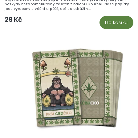
5,
poskytly nezapomenutelný zážitek z balení i kouření. Naše papírky
z
jsou vyrobeny s vášní a péčí, což se odráží v...
5
29 Kč
hv
Do košíku