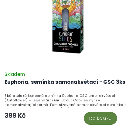
Skladem
Euphoria, semínka samonakvétací - GSC 3ks
Sběratelská konopná semínka Euphoria GSC smonakvétací
(Autoflower) – legendární Girl Scout Cookies nyní v
samonakvétající formě. Feminizovaná samonakvétací semínka s
Indica-dominantní genetikou (80/30). Určena výhradně pro sbírky
399 Kč
a botanické studium. Není určena k pěstování.
Do košíku