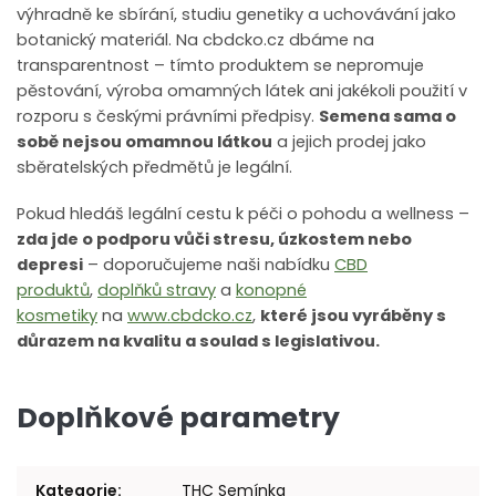
výhradně ke sbírání, studiu genetiky a uchovávání jako
botanický materiál. Na cbdcko.cz dbáme na
transparentnost – tímto produktem se nepromuje
pěstování, výroba omamných látek ani jakékoli použití v
rozporu s českými právními předpisy.
Semena sama o
sobě nejsou omamnou látkou
a jejich prodej jako
sběratelských předmětů je legální.
Pokud hledáš legální cestu k péči o pohodu a wellness –
zda jde o podporu vůči stresu, úzkostem nebo
depresi
– doporučujeme naši nabídku
CBD
produktů
,
doplňků stravy
a
konopné
kosmetiky
na
www.cbdcko.cz
,
které jsou vyráběny s
důrazem na kvalitu a soulad s legislativou.
Doplňkové parametry
Kategorie
:
THC Semínka