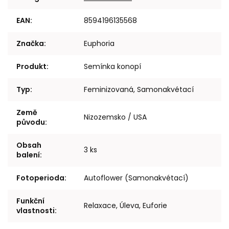
EAN
:
8594196135568
Značka
:
Euphoria
Produkt
:
Semínka konopí
Typ
:
Feminizovaná, Samonakvétací
Země
Nizozemsko / USA
původu
:
Obsah
3 ks
balení
:
Fotoperioda
:
Autoflower (Samonakvétací)
Funkční
Relaxace, Úleva, Euforie
vlastnosti
: