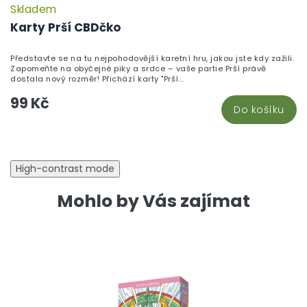
Skladem
P
h
Karty Prší CBDčko
pr
je
Představte se na tu nejpohodovější karetní hru, jakou jste kdy zažili.
5,
Zapomeňte na obyčejné piky a srdce – vaše partie Prší právě
z
dostala nový rozměr! Přichází karty "Prší...
5
99 Kč
hv
Do košíku
High-contrast mode
Mohlo by Vás zajímat