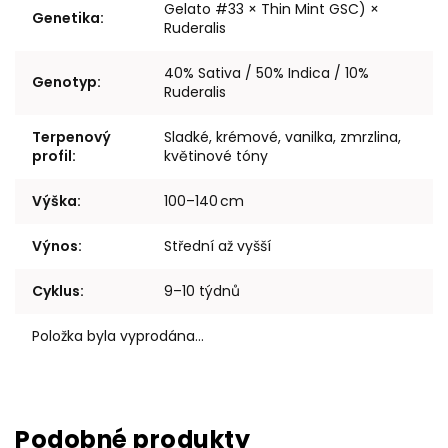
Gelato #33 × Thin Mint GSC) ×
Genetika
:
Ruderalis
40% Sativa / 50% Indica / 10%
Genotyp
:
Ruderalis
Terpenový
Sladké, krémové, vanilka, zmrzlina,
profil
:
květinové tóny
Výška
:
100–140 cm
Výnos
:
Střední až vyšší
Cyklus
:
9–10 týdnů
Položka byla vyprodána…