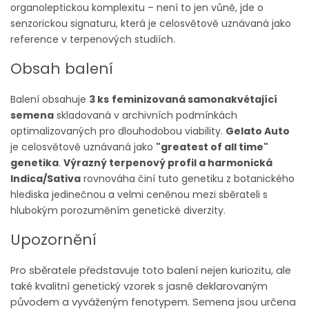
organoleptickou komplexitu – není to jen vůně, jde o
senzorickou signaturu, která je celosvětově uznávaná jako
reference v terpenových studiích.
Obsah balení
Balení obsahuje
3 ks
feminizovaná samonakvétající
semena
skladovaná v archivních podmínkách
optimalizovaných pro dlouhodobou viability.
Gelato Auto
je celosvětově uznávaná jako
"greatest of all time"
genetika
.
Výrazný terpenový profil a harmonická
Indica/Sativa
rovnováha činí tuto genetiku z botanického
hlediska jedinečnou a velmi ceněnou mezi sběrateli s
hlubokým porozuměním genetické diverzity.
Upozornění
Pro sběratele představuje toto balení nejen kuriozitu, ale
také kvalitní genetický vzorek s jasně deklarovaným
původem a vyváženým fenotypem. Semena jsou určena