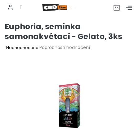
CZK
Přejít
Euphoria, semínka
na
obsah
samonakvétací - Gelato, 3ks
Průměrné
Podrobnosti hodnocení
Neohodnoceno
hodnocení
produktu
je
0,0
z
5
hvězdiček.