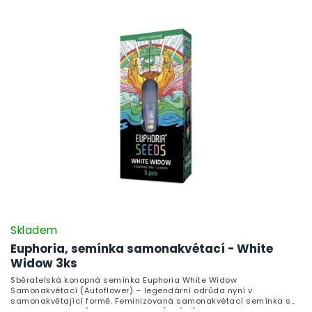
Skladem
Euphoria, semínka samonakvétací - White
Widow 3ks
Sběratelská konopná semínka Euphoria White Widow
Samonakvétací (Autoflower) – legendární odrůda nyní v
samonakvětající formě. Feminizovaná samonakvétací semínka s
vyváženou Indica/Sativa genetikou (60/40). Určena výhradě pro