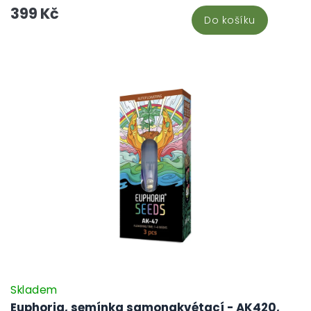
399 Kč
archivaci a genetické studium. Není určena k pěstování.
Do košíku
Skladem
Euphoria, semínka samonakvétací - AK420,