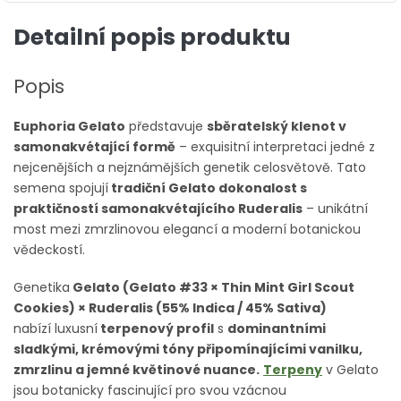
Detailní popis produktu
Popis
Euphoria Gelato
představuje
sběratelský klenot v
samonakvétající formě
– exquisitní interpretaci jedné z
nejcenějších a nejznámějších genetik celosvětově. Tato
semena spojují
tradiční Gelato dokonalost s
praktičností samonakvétajícího Ruderalis
– unikátní
most mezi zmrzlinovou elegancí a moderní botanickou
vědeckostí.
Genetika
Gelato (Gelato #33 × Thin Mint Girl Scout
Cookies) × Ruderalis (55% Indica / 45% Sativa)
nabízí
luxusní
terpenový profil
s
dominantními
sladkými, krémovými tóny připomínajícími vanilku,
zmrzlinu a jemné květinové nuance.
Terpeny
v Gelato
jsou botanicky fascinující pro svou vzácnou