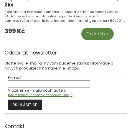
3ks
Sběratelská konopná semínka Euphoria AK420 samonakvétací
(Autoflower) – varianta silné legendy. Feminizovaná
samonakvétací semínka s Indica-dominantní genetikou (80/20).
Určena výhradně pro kolekce a genetické studium. Není určena k
399 Kč
pěstování.
Do košíku
Z
Odebírat newsletter
á
p
Vložte svůj e-mail a my vám budeme zasílat informace o
a
nových produktech na našem e-shopu.
t
E-mail
í
Vložením e-mailu souhlasíte s
podmínkami ochrany osobních údajů
PŘIHLÁSIT SE
Kontakt