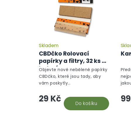
Skladem
Skl
Průměrné
hodnocení
CBDčko Rolovací
Kar
produktu
papírky a filtry, 32 ks v
je
balení
5,0
Objevte nové nebělené papírky
Před
z
CBDčko, které jsou tady, aby
nejp
5
vám poskytly
jako
hvězdiček.
nezapomenutelný zážitek z
na o
29 Kč
99
balení i kouření. Naše papírky
part
jsou vyrobeny s vášní a péčí,
Do košíku
rozmě
což se odráží v...