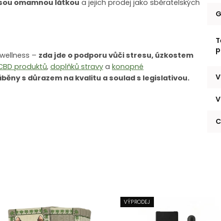
sou omamnou látkou
a jejich prodej jako sběratelských
G
T
p
 wellness –
zda jde o podporu vůči stresu, úzkostem
CBD produktů
,
doplňků stravy
a
konopné
V
áběny s důrazem na kvalitu a soulad s legislativou.
V
C
VÝPRODEJ