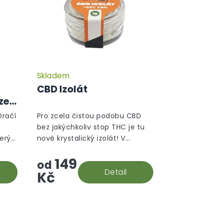
Skladem
CBD Izolát
ze
Dračí
Pro zcela čistou podobu CBD
bez jakýchkoliv stop THC je tu
terý
nově krystalický izolát! V
souladu s evropskými
149
to
směrnicemi je jeho izolace
od
.
prováděna s maximální péčí, a
Detail
Kč
vám se tak do...