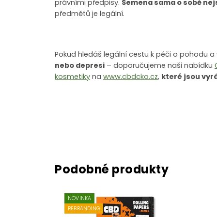
právními předpisy.
Semena sama o sobě nej
předmětů je legální.
Pokud hledáš legální cestu k péči o pohodu a
nebo depresi
– doporučujeme naši nabídku
kosmetiky
na
www.cbdcko.cz
,
které jsou vyr
NOVINKA
REBRANDING