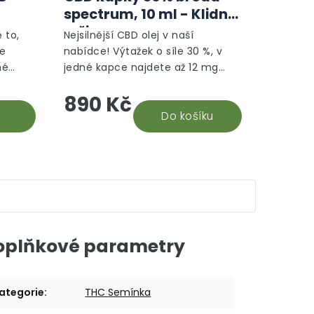
produktu
produktu
spectrum, 10 ml - Klidný
je
je
režim
5,0
5,0
 to,
Nejsilnější CBD olej v naší
z
z
le
nabídce! Výtažek o síle 30 %, v
5
5
né
jedné kapce najdete až 12 mg
hvězdiček.
hvězdiček.
hle je
CBD. Na základě recenzí našich
890 Kč
době.
stálých odběratelů 30% CBD oleje,
vyhodnocujeme tento...
Do košíku
oplňkové parametry
ategorie
:
THC Semínka