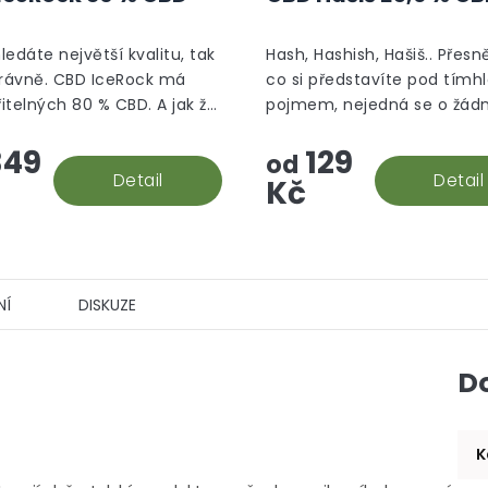
produktu
je
5,0
hledáte největší kvalitu, tak
Hash, Hashish, Hašiš.. Přesně
z
právně. CBD IceRock má
co si představíte pod tímh
5
itelných 80 % CBD. A jak že
pojmem, nejedná se o žád
hvězdiček.
 rock vzniká? Palice se
aromatizované "srandy", to
49
129
 do konopného extraktu,
prostě hašiš v jeho CBD po
od
e následně...
Detail
Detail
Kč
NÍ
DISKUZE
D
K