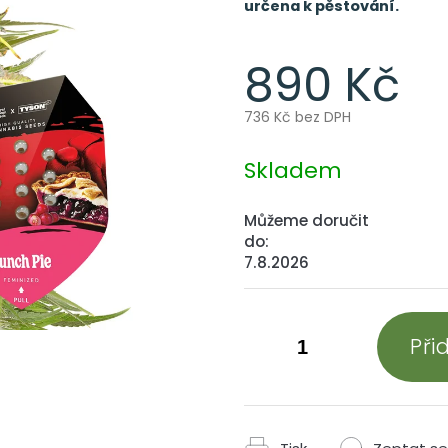
určena k pěstování.
890 Kč
736 Kč bez DPH
Měrná
cena:
Skladem
Můžeme doručit
do:
7.8.2026
Při