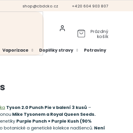
Hodnocení obchodu
shop@cbdcko.cz
Vrácení a reklamace
+420 604 903 807
Ověření věku
Prázdný
košík
Vaporizace
Doplňky stravy
Potraviny
Kosme
ks
ka
Tyson 2.0 Punch Pie v balení 3 kusů
–
ikonou
Mike Tysonem a Royal Queen Seeds.
genetiky
Purple Punch × Purple Kush (90%
ro botanické a genetické kolekce nadšenců.
Není