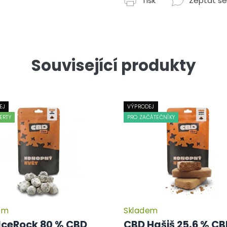
Tisk
Zeptat se
Související produkty
EJ
VÝPRODEJ
ERTY
PRO ZAČÁTEČNÍKY
em
Skladem
Průměrné
hodnocení
IceRock 80 % CBD
CBD Hašiš 25,6 % C