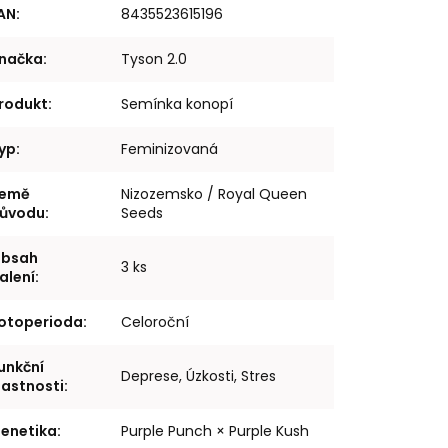
AN
:
8435523615196
načka
:
Tyson 2.0
rodukt
:
Semínka konopí
yp
:
Feminizovaná
emě
Nizozemsko / Royal Queen
ůvodu
:
Seeds
bsah
3 ks
alení
:
otoperioda
:
Celoroční
unkční
Deprese, Úzkosti, Stres
lastnosti
:
enetika
:
Purple Punch × Purple Kush