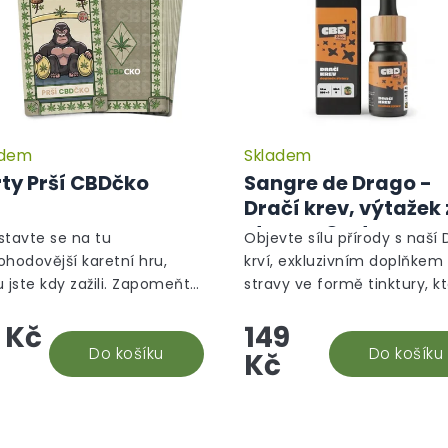
adem
Skladem
Průměrné
hodnocení
ty Prší CBDčko
Sangre de Drago -
produktu
Dračí krev, výtažek 
je
stromu Croton
5,0
stavte se na tu
Objevte sílu přírody s naší 
z
Lechleri, 10 ml
ohodovější karetní hru,
krví, exkluzivním doplňkem
5
u jste kdy zažili. Zapomeňte
stravy ve formě tinktury, k
hvězdiček.
byčejné piky a srdce – vaše
obsahuje 100% pryskyřici ze
 Kč
149
ie Prší právě dostala nový
stromu Croton lechleri. Ta
r! Přichází karty "Prší...
Do košíku
unikátní míza, známá jako..
Do košíku
Kč