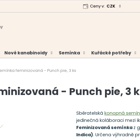
Ceny v:
CZK
 program
Garance vrácení peněz
Analýzy a certifikáty
Nové kanabinoidy
Semínka
Kuřácké potřeby
Semínka feminizovaná - Punch pie, 3 ks
minizovaná - Punch pie, 3 
Sběratelská
konopná semín
jedinečná koláboraci mezi 
Feminizovaná semínka
z 
Indica)
. Určena výhradně p