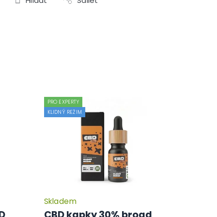
Hlídat
Sdílet
PRO EXPERTY
KLIDNÝ REŽIM
Skladem
Průměrné
Průměrné
hodnocení
hodnocení
BD
CBD kapky 30% broad