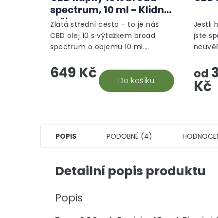
spectrum, 10 ml - Klidný
režim
Zlatá střední cesta - to je náš
Jestli 
CBD olej 10 s výtažkem broad
jste s
spectrum o objemu 10 ml.
neuvěř
Nejuniverzálnější CBD doplněk
takový
649 Kč
3
stravy, který vám efektivně
ponoří
od
pomůže. Snadná aplikace a...
Do košíku
který s
Kč
POPIS
PODOBNÉ (4)
HODNOCE
Detailní popis produktu
Popis