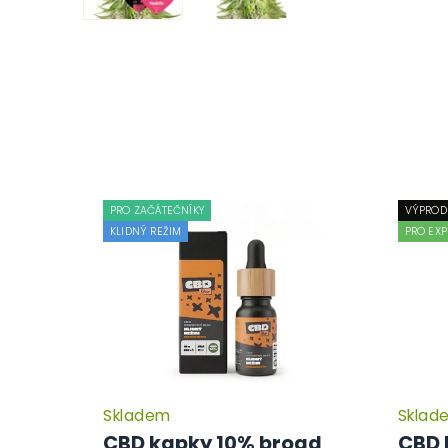
PRO ZAČÁTEČNÍKY
VÝPROD
KLIDNÝ REŽIM
PRO EXP
Skladem
Sklad
CBD kapky 10% broad
CBD 