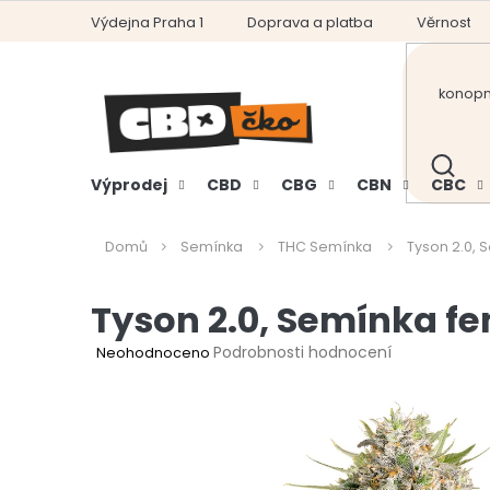
Přejít
Výdejna Praha 1
Doprava a platba
Věrnostní
na
obsah
HLEDAT
Výprodej
CBD
CBG
CBN
CBC
Domů
Semínka
THC Semínka
Tyson 2.0, 
Tyson 2.0, Semínka fe
Průměrné
Podrobnosti hodnocení
Neohodnoceno
hodnocení
produktu
je
0,0
z
5