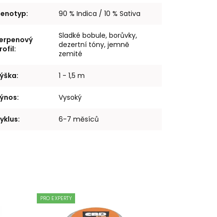
enotyp
:
90 % Indica / 10 % Sativa
Sladké bobule, borůvky,
erpenový
dezertní tóny, jemně
rofil
:
zemité
ýška
:
1 - 1,5 m
ýnos
:
Vysoký
yklus
:
6-7 měsíců
PRO EXPERTY