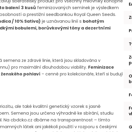
avují sběratelský produkt pro všechny milovníky konopné
E
to balení 3 kusů
feminizovaných semínek je výsledkem
osobností a prestižní seedbankou Royal Queen Seeds.
Z
dica / 10% Sativa)
je uznávanou linií s
bohatým
adkými bobulemi, borůvkovými tóny a dezertními
P
T
Z
 semena ze zdravé linie, která jsou skladována v
p
mnu) pro maximální dlouhodobou viability.
Feminizace
ů ženského pohlaví
– cenné pro kolekcionáře, kteří si budují
O
b
F
ozitu, ale také kvalitní genetický vzorek s jasně
F
m. Semena jsou určena výhradně ke sbírání, studiu
v
ál. Na cbdcko.cz dbáme na transparentnost – tímto
amných látek ani jakékoli použití v rozporu s českými
G