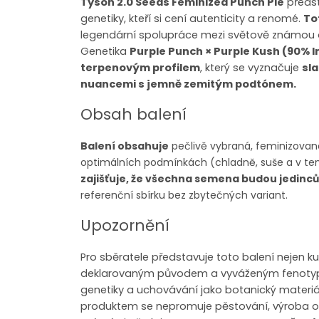
Tyson 2.0 Seeds Feminized Punch Pie
předst
genetiky, kteří si cení autenticity a renomé.
To
legendární spolupráce mezi světově známou 
Genetika
Purple Punch × Purple Kush (90% In
terpenovým profilem
, který se vyznačuje
sl
nuancemi s jemně zemitým podtónem.
Obsah balení
Balení obsahuje
pečlivě vybraná, feminizovaná
optimálních podmínkách (chladně, suše a v te
zajišťuje, že všechna semena budou jedinc
referenční sbírku bez zbytečných variant.
Upozornění
Pro sběratele představuje toto balení nejen kuri
deklarovaným původem a vyváženým fenotype
genetiky a uchovávání jako botanický materi
produktem se nepromuje pěstování, výroba om