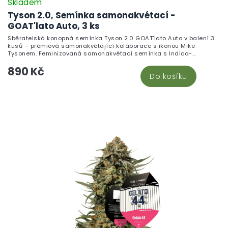
Skladem
Tyson 2.0, Semínka samonakvétací -
GOAT'lato Auto, 3 ks
Sběratelská konopná semínka Tyson 2.0 GOAT'lato Auto v balení 3
kusů – prémiová samonakvétající koláborace s ikonou Mike
Tysonem. Feminizovaná samonakvétací semínka s Indica-
dominantní genetikou. Určena výhradně pro botanické a genetické
890 Kč
kolekce nadšenců. Není určena k pěstování.
Do košíku