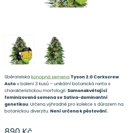
Sběratelská
konopná semena
Tyson 2.0 Corkscrew
Auto
v balení 3 kusů – unikátní botanická rarita s
charakteristickou morfologií.
Samonakvétající
feminizovaná semena se Sativa-dominantní
genetikou
. Určena výhradně pro kolekce s důrazem na
botanickou diverzitu.
Není určena k pěstování.
890 Kč