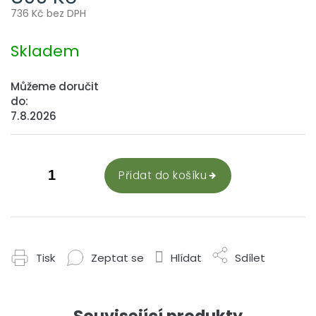
736 Kč bez DPH
Měrná
cena:
Skladem
Můžeme doručit
do:
7.8.2026
Přidat do košíku
Tisk
Zeptat se
Hlídat
Sdílet
Související produkty