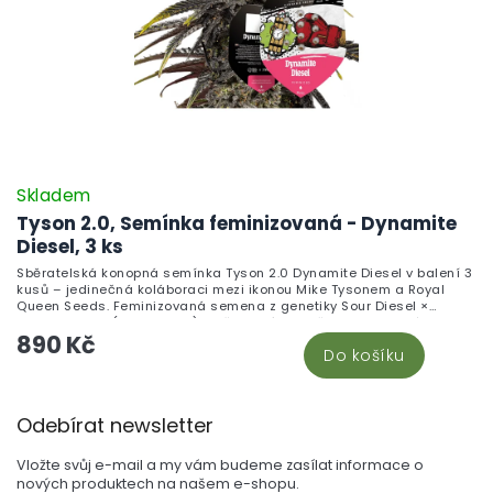
Skladem
Tyson 2.0, Semínka feminizovaná - Dynamite
Diesel, 3 ks
Sběratelská konopná semínka Tyson 2.0 Dynamite Diesel v balení 3
kusů – jedinečná koláboraci mezi ikonou Mike Tysonem a Royal
Queen Seeds. Feminizovaná semena z genetiky Sour Diesel ×
Skywalker OG (Sativa 65%) . Určena výhradně pro botanické a
890 Kč
genetické kolekce nadšenců. Není určena k pěstování.
Do košíku
Z
Odebírat newsletter
á
p
Vložte svůj e-mail a my vám budeme zasílat informace o
a
nových produktech na našem e-shopu.