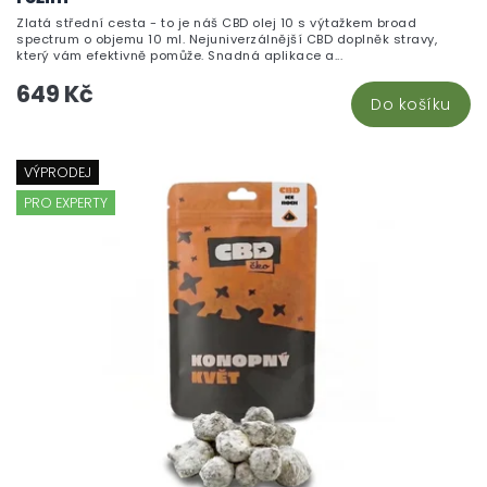
Zlatá střední cesta - to je náš CBD olej 10 s výtažkem broad
spectrum o objemu 10 ml. Nejuniverzálnější CBD doplněk stravy,
který vám efektivně pomůže. Snadná aplikace a...
649 Kč
Do košíku
VÝPRODEJ
PRO EXPERTY