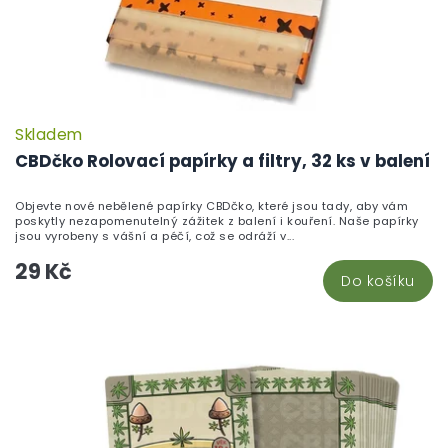
Skladem
P
h
CBDčko Rolovací papírky a filtry, 32 ks v balení
pr
je
Objevte nové nebělené papírky CBDčko, které jsou tady, aby vám
5,
poskytly nezapomenutelný zážitek z balení i kouření. Naše papírky
z
jsou vyrobeny s vášní a péčí, což se odráží v...
5
29 Kč
hv
Do košíku