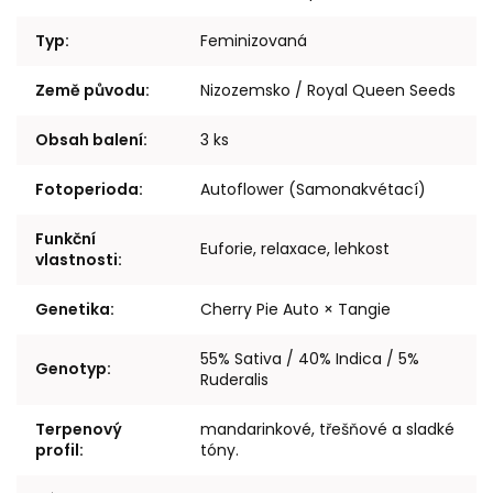
Typ
:
Feminizovaná
Země původu
:
Nizozemsko / Royal Queen Seeds
Obsah balení
:
3 ks
Fotoperioda
:
Autoflower (Samonakvétací)
Funkční
Euforie, relaxace, lehkost
vlastnosti
:
Genetika
:
Cherry Pie Auto × Tangie
55% Sativa / 40% Indica / 5%
Genotyp
:
Ruderalis
Terpenový
mandarinkové, třešňové a sladké
profil
:
tóny.