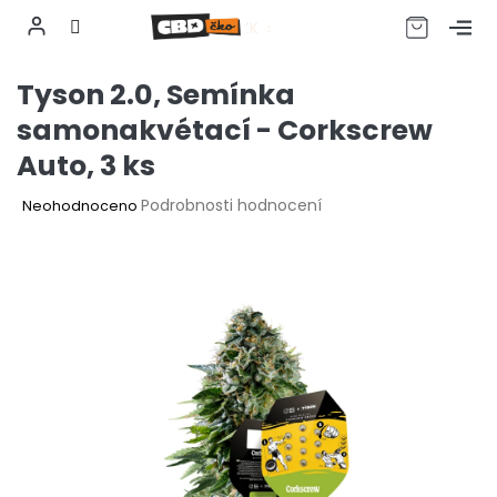
CZK
Přejít
Tyson 2.0, Semínka
na
obsah
samonakvétací - Corkscrew
Auto, 3 ks
Průměrné
Podrobnosti hodnocení
Neohodnoceno
hodnocení
produktu
je
0,0
z
5
hvězdiček.