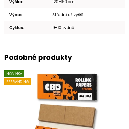
Výška
:
120–150 cm
Výnos
:
Střední až vyšší
Cyklus
:
9–10 týdnů
NOVINKA
REBRANDING