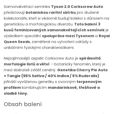
Samonakvétací semínka
Tyson 2.0 Corkscrew Auto
představují
botanickou raritní sbírku
pro zkušené
kolekcionáře, kteří si vědomě budují kolekci s důrazem na
genetickou a morfologickou diverzitu.
Toto balení 3
kusů feminizovaných samonakvétajících semínek
je
výsledkem speciální
spolupráce mezi Tysonem
a
Royal
Queen Seeds
, zaměřené na vytvoření odrůdy s
unikátními fyzickými charakteristikami.
Nejzajímavější aspekt Corkscrew Auto je
spirálovitá
morfologie listů a větví
– botanicky fenomén, který je
mezi sběrateli zvlášť ceněný.
Genetika Cherry Pie Auto
× Tangie (55% Sativa / 40% Indica / 5% Ruderalis)
přináší vyváženou genetiku s ovocným
terpenovým
profilem
kombinujícím
mandarinkové, třešňové a
sladké tóny.
Obsah balení