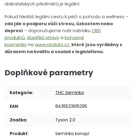
sběratelských předmětů je legální.
Pokud hledáš legální cestu k péči o pohodu a wellness –
zda jde o podporu vůči stresu, úzkostem nebo
depresi
– doporučujeme naši nabídku
CBD
produktů
,
doplňků stravy
a
konopné
kosmetiky
na
www.cbdcko.cz
,
které jsou vyráběny s
důrazem na kvalitu a soulad s legislativou.
Doplňkové parametry
Kategorie
:
THC Semínka
EAN
:
8435523615295
Značka
:
Tyson 2.0
Produkt
:
Semínka konopí