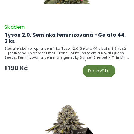
Skladem
Tyson 2.0, Semínka feminizovaná - Gelato 44,
3 ks
Sběratelská konopná semínka Tyson 2.0 Gelato 44 v balení 3 kusů
– jedinečná koláboraci mezi ikonou Mike Tysonem a Royal Queen
Seeds. Feminizovaná semena z genetiky Sunset Sherbet × Thin Mint
Girl Scout Cookies (55% Indica / 45% Sativa) je uznávanou linií s
1 190 Kč
bohatým terpenovým profilem charakterizovaným sladkými,
Do košíku
krémovými tóny s nádechem vanilky a jemného květinového
podtónu. Není určena k pěstování.