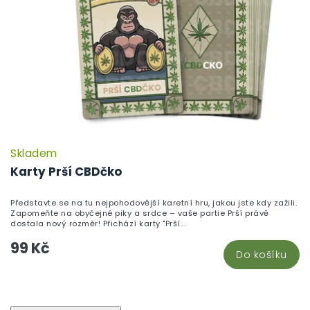
Skladem
P
h
Karty Prší CBDčko
pr
je
Představte se na tu nejpohodovější karetní hru, jakou jste kdy zažili.
5,
Zapomeňte na obyčejné piky a srdce – vaše partie Prší právě
z
dostala nový rozměr! Přichází karty "Prší...
5
99 Kč
hv
Do košíku