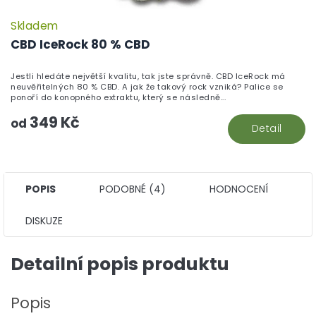
Skladem
P
h
CBD IceRock 80 % CBD
pr
je
Jestli hledáte největší kvalitu, tak jste správně. CBD IceRock má
5,
neuvěřitelných 80 % CBD. A jak že takový rock vzniká? Palice se
z
ponoří do konopného extraktu, který se následně...
5
349 Kč
hv
od
Detail
POPIS
PODOBNÉ (4)
HODNOCENÍ
DISKUZE
Detailní popis produktu
Popis