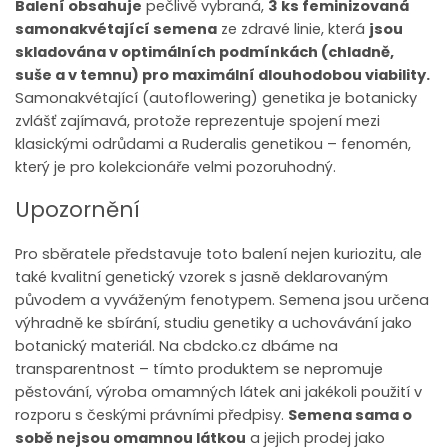
Balení obsahuje
pečlivě vybraná,
3 ks feminizovaná
samonakvétající semena
ze zdravé linie, která
jsou
skladována v optimálních podmínkách (chladně,
suše a v temnu) pro maximální dlouhodobou viability.
Samonakvétající (autoflowering) genetika je botanicky
zvlášť zajímavá, protože reprezentuje spojení mezi
klasickými odrůdami a Ruderalis genetikou – fenomén,
který je pro kolekcionáře velmi pozoruhodný.
Upozornění
Pro sběratele představuje toto balení nejen kuriozitu, ale
také kvalitní genetický vzorek s jasně deklarovaným
původem a vyváženým fenotypem. Semena jsou určena
výhradně ke sbírání, studiu genetiky a uchovávání jako
botanický materiál. Na cbdcko.cz dbáme na
transparentnost – tímto produktem se nepromuje
pěstování, výroba omamných látek ani jakékoli použití v
rozporu s českými právními předpisy.
Semena sama o
sobě nejsou omamnou látkou
a jejich prodej jako