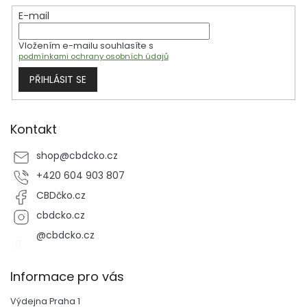
t
E-mail
í
Vložením e-mailu souhlasíte s
podmínkami ochrany osobních údajů
PŘIHLÁSIT SE
Kontakt
shop
@
cbdcko.cz
+420 604 903 807
CBDčko.cz
cbdcko.cz
@cbdcko.cz
Informace pro vás
Výdejna Praha 1