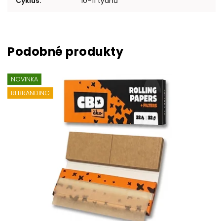
Cyklus
:
10–11 týdnů
NOVINKA
REBRANDING