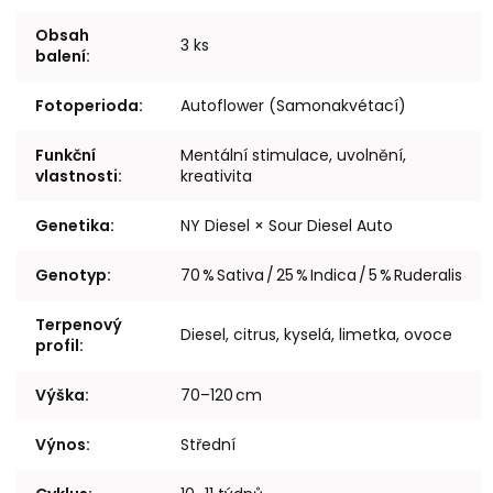
Obsah
3 ks
balení
:
Fotoperioda
:
Autoflower (Samonakvétací)
Funkční
Mentální stimulace, uvolnění,
vlastnosti
:
kreativita
Genetika
:
NY Diesel × Sour Diesel Auto
Genotyp
:
70 % Sativa / 25 % Indica / 5 % Ruderalis
Terpenový
Diesel, citrus, kyselá, limetka, ovoce
profil
:
Výška
:
70–120 cm
Výnos
:
Střední