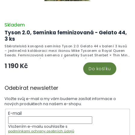
Skladem
Tyson 2.0, Semínka feminizovaná - Gelato 44,
3 ks
Sběratelská konopná semínka Tyson 2.0 Gelato 44 v balení 3 kusů
– jedinečná koláboraci mezi ikonou Mike Tysonem a Royal Queen
Seeds. Feminizovaná semena z genetiky Sunset Sherbet × Thin Mint
Girl Scout Cookies (55% Indica / 45% Sativa) je uznávanou linií s
1 190 Kč
bohatým terpenovým profilem charakterizovaným sladkými,
Do košíku
krémovými tóny s nádechem vanilky a jemného květinového
podtónu. Není určena k pěstování.
Z
Odebírat newsletter
á
p
Vložte svůj e-mail a my vám budeme zasílat informace o
a
nových produktech na našem e-shopu.
t
E-mail
í
Vložením e-mailu souhlasíte s
podmínkami ochrany osobních údajů