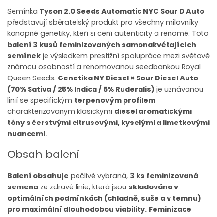
Semínka
Tyson 2.0 Seeds Automatic NYC Sour D Auto
představují sběratelský produkt pro všechny milovníky
konopné genetiky, kteří si cení autenticity a renomé. Toto
balení 3 kusů feminizovaných samonakvétajících
semínek
je výsledkem prestižní spolupráce mezi světově
známou osobností a renomovanou seedbankou Royal
Queen Seeds.
Genetika NY Diesel × Sour Diesel Auto
(70% Sativa / 25% Indica / 5% Ruderalis)
je uznávanou
linií se specifickým
terpenovým profilem
charakterizovaným klasickými
diesel aromatickými
tóny s čerstvými citrusovými, kyselými a limetkovými
nuancemi.
Obsah balení
Balení obsahuje
pečlivě vybraná,
3 ks feminizovaná
semena
ze zdravé linie, která jsou
skladována v
optimálních podmínkách (chladně, suše a v temnu)
pro maximální dlouhodobou viability.
Feminizace