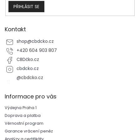
PŘIHLÁSIT SE
Kontakt
shop
@
cbdcko.cz
+420 604 903 807
CBDčko.cz
cbdcko.cz
@cbdcko.cz
Informace pro vás
Výdejna Praha 1
Doprava a platba
Věrnostní program
Garance vrácení peněz
Analýzy a certifikáty