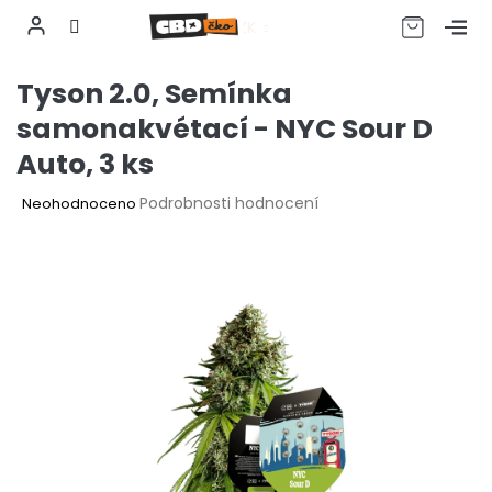
CZK
Přejít
Tyson 2.0, Semínka
na
obsah
samonakvétací - NYC Sour D
Auto, 3 ks
Průměrné
Podrobnosti hodnocení
Neohodnoceno
hodnocení
produktu
je
0,0
z
5
hvězdiček.