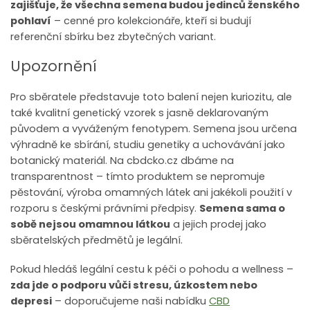
zajišťuje, že všechna semena budou jedinců ženského
pohlaví
– cenné pro kolekcionáře, kteří si budují
referenční sbírku bez zbytečných variant.
Upozornění
Pro sběratele představuje toto balení nejen kuriozitu, ale
také kvalitní genetický vzorek s jasně deklarovaným
původem a vyváženým fenotypem. Semena jsou určena
výhradně ke sbírání, studiu genetiky a uchovávání jako
botanický materiál. Na cbdcko.cz dbáme na
transparentnost – tímto produktem se nepromuje
pěstování, výroba omamných látek ani jakékoli použití v
rozporu s českými právními předpisy.
Semena sama o
sobě nejsou omamnou látkou
a jejich prodej jako
sběratelských předmětů je legální.
Pokud hledáš legální cestu k péči o pohodu a wellness –
zda jde o podporu vůči stresu, úzkostem nebo
depresi
– doporučujeme naši nabídku
CBD