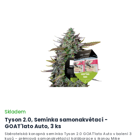
Skladem
Tyson 2.0, Semínka samonakvétací -
GOAT'lato Auto, 3 ks
Sběratelská konopná semínka Tyson 2.0 GOAT'lato Auto v balení 3
kusů – prémiová samonakvétající koláborace s ikonou Mike