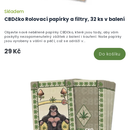
Skladem
P
h
CBDčko Rolovací papírky a filtry, 32 ks v balení
pr
je
Objevte nové nebělené papírky CBDčko, které jsou tady, aby vám
5,
poskytly nezapomenutelný zážitek z balení i kouření. Naše papírky
z
jsou vyrobeny s vášní a péčí, což se odráží v...
5
29 Kč
hv
Do košíku