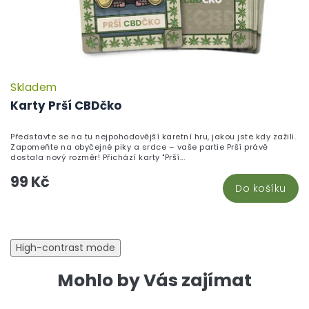
Skladem
P
h
Karty Prší CBDčko
pr
je
Představte se na tu nejpohodovější karetní hru, jakou jste kdy zažili.
5,
Zapomeňte na obyčejné piky a srdce – vaše partie Prší právě
z
dostala nový rozměr! Přichází karty "Prší...
5
99 Kč
hv
Do košíku
High-contrast mode
Mohlo by Vás zajímat