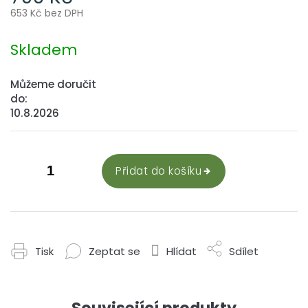
653 Kč bez DPH
Měrná
cena:
Skladem
Můžeme doručit
do:
10.8.2026
Přidat do košíku
Tisk
Zeptat se
Hlídat
Sdílet
Související produkty