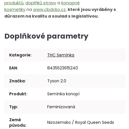
produktů
,
doplňků stravy
a
konopné
kosmetiky
na
www.cbdcko.cz
,
které jsou vyráběny s
důrazem na kvalitu a soulad s legislativou.
Doplňkové parametry
Kategorie
:
THC Semínka
EAN
:
8435523615240
Značka
:
Tyson 2.0
Produkt
:
Semínka konopí
Typ
:
Feminizovaná
Země
Nizozemsko / Royal Queen Seeds
původu
: