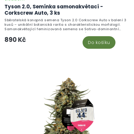
Tyson 2.0, Semínka samonakvétací -
Corkscrew Auto, 3 ks
Sběratelská konopná semena Tyson 2.0 Corkscrew Auto v balení 3
kusů – unikátní botanická rarita s charakteristickou morfologií.
Samonakvétající feminizovaná semena se Sativa-dominantní
genetikou. Určena výhradně pro kolekce s důrazem na botanickou
890 Kč
diverzitu. Není určena k pěstování.
Do košíku