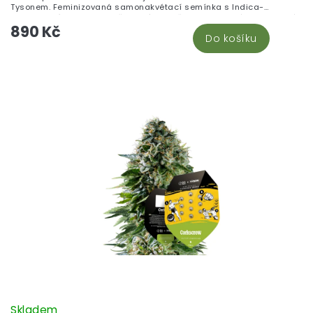
Tysonem. Feminizovaná samonakvétací semínka s Indica-
dominantní genetikou. Určena výhradně pro botanické a genetické
890 Kč
kolekce nadšenců. Není určena k pěstování.
Do košíku
Skladem