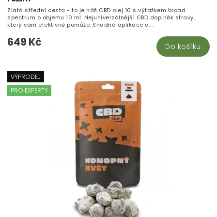
Zlatá střední cesta - to je náš CBD olej 10 s výtažkem broad
spectrum o objemu 10 ml. Nejuniverzálnější CBD doplněk stravy,
který vám efektivně pomůže. Snadná aplikace a...
649 Kč
Do košíku
VÝPRODEJ
PRO EXPERTY