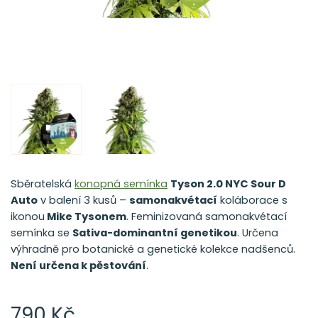
Sběratelská
konopná semínka
Tyson 2.0 NYC Sour D
Auto
v balení 3 kusů –
samonakvétací
koláborace s
ikonou
Mike Tysonem
. Feminizovaná samonakvétací
semínka se
Sativa-dominantní genetikou
. Určena
výhradně pro botanické a genetické kolekce nadšenců.
Není určena k pěstování
.
790 Kč