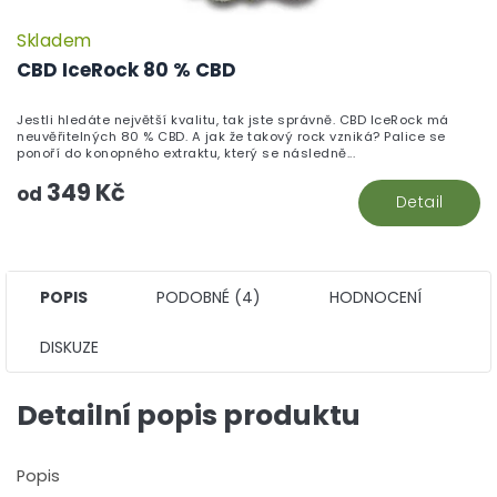
Skladem
P
h
CBD IceRock 80 % CBD
pr
je
Jestli hledáte největší kvalitu, tak jste správně. CBD IceRock má
5,
neuvěřitelných 80 % CBD. A jak že takový rock vzniká? Palice se
z
ponoří do konopného extraktu, který se následně...
5
349 Kč
hv
od
Detail
POPIS
PODOBNÉ (4)
HODNOCENÍ
DISKUZE
Detailní popis produktu
Popis