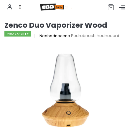
CZK
Přejít
Zenco Duo Vaporizer Wood
na
obsah
PRO EXPERTY
Průměrné
Podrobnosti hodnocení
Neohodnoceno
hodnocení
produktu
je
0,0
z
5
hvězdiček.