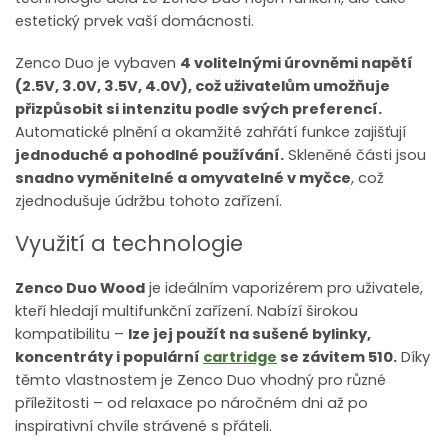
estetický prvek vaší domácnosti.
Zenco Duo je vybaven
4 volitelnými úrovněmi napětí
(2.5V, 3.0V, 3.5V, 4.0V), což uživatelům umožňuje
přizpůsobit si intenzitu podle svých preferencí.
Automatické plnění a okamžité zahřátí funkce zajišťují
jednoduché a pohodlné používání.
Skleněné části jsou
snadno vyměnitelné a omyvatelné v myčce
, což
zjednodušuje údržbu tohoto zařízení.
Využití a technologie
Zenco Duo Wood
je ideálním vaporizérem pro uživatele,
kteří hledají multifunkční zařízení. Nabízí širokou
kompatibilitu –
lze jej použít na sušené bylinky,
koncentráty i populární
cartridge
se závitem 510.
Díky
těmto vlastnostem je Zenco Duo vhodný pro různé
příležitosti – od relaxace po náročném dni až po
inspirativní chvíle strávené s přáteli.