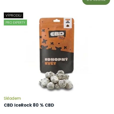
VÝPRODEJ
PRO EXPERTY
Skladem
P
h
CBD IceRock 80 % CBD
pr
je