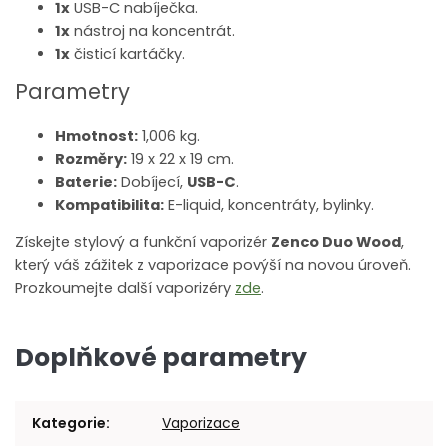
1x
USB-C nabíječka.
1x
nástroj na koncentrát.
1x
čisticí kartáčky.
Parametry
Hmotnost:
1,006 kg.
Rozměry:
19 x 22 x 19 cm.
Baterie:
Dobíjecí,
USB-C
.
Kompatibilita:
E-liquid, koncentráty, bylinky.
Získejte stylový a funkční vaporizér
Zenco Duo Wood
,
který váš zážitek z vaporizace povýší na novou úroveň.
Prozkoumejte další vaporizéry
zde
.
Doplňkové parametry
Kategorie
:
Vaporizace