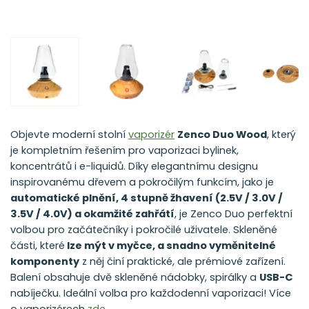
Objevte moderní stolní
vaporizér
Zenco Duo Wood
, který
je kompletním řešením pro vaporizaci bylinek,
koncentrátů i e-liquidů. Díky elegantnímu designu
inspirovanému dřevem a pokročilým funkcím, jako je
automatické plnění, 4 stupně žhavení (2.5V / 3.0V /
3.5V / 4.0V) a okamžité zahřátí
, je Zenco Duo perfektní
volbou pro začátečníky i pokročilé uživatele. Skleněné
části, které
lze mýt v myčce, a snadno vyměnitelné
komponenty
z něj činí praktické, ale prémiové zařízení.
Balení obsahuje dvě skleněné nádobky, spirálky a
USB-C
nabíječku. Ideální volba pro každodenní vaporizaci! Více
o vaporizérech
zde
.