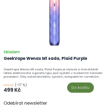
Skladem
GeekVape Wenax M1 sada, Plaid Purple
GeekVape Wenax M1 sada, Plaid Purple je stylová a mimořádně
lehká elektronická cigareta typu pod systém v moderním fialovém
provedení. Díky automatickému spínání, kompaktním rozměrům
a spolehlivé baterii je Wenax M1 ideální volbou pro každodenní
pohodlné vapování bez složitého nastavování.
(-17 %)
599 Kč
Do košíku
499 Kč
Z
Odebírat newsletter
á