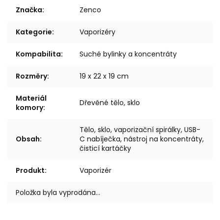
Značka
:
Zenco
Kategorie
:
Vaporizéry
Kompabilita
:
Suché bylinky a koncentráty
Rozměry
:
19 x 22 x 19 cm
Materiál
Dřevěné tělo, sklo
komory
:
Tělo, sklo, vaporizační spirálky, USB-
Obsah
:
C nabíječka, nástroj na koncentráty,
čisticí kartáčky
Produkt
:
Vaporizér
Položka byla vyprodána…