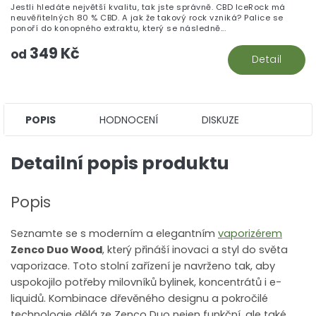
Jestli hledáte největší kvalitu, tak jste správně. CBD IceRock má
5,
neuvěřitelných 80 % CBD. A jak že takový rock vzniká? Palice se
z
ponoří do konopného extraktu, který se následně...
5
349 Kč
hv
od
Detail
POPIS
HODNOCENÍ
DISKUZE
Detailní popis produktu
Popis
Seznamte se s moderním a elegantním
vaporizérem
Zenco Duo Wood
, který přináší inovaci a styl do světa
vaporizace. Toto stolní zařízení je navrženo tak, aby
uspokojilo potřeby milovníků bylinek, koncentrátů i e-
liquidů. Kombinace dřevěného designu a pokročilé
technologie dělá ze Zenco Duo nejen funkční, ale také