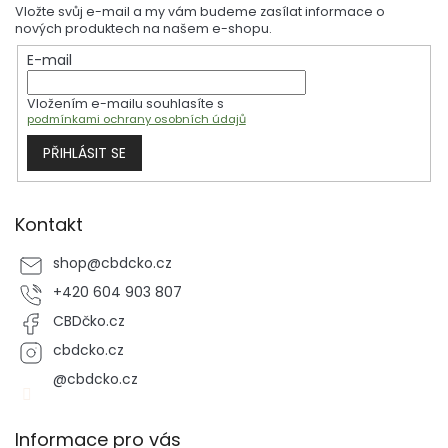
p
Vložte svůj e-mail a my vám budeme zasílat informace o
a
nových produktech na našem e-shopu.
t
E-mail
í
Vložením e-mailu souhlasíte s
podmínkami ochrany osobních údajů
PŘIHLÁSIT SE
Kontakt
shop
@
cbdcko.cz
+420 604 903 807
CBDčko.cz
cbdcko.cz
@cbdcko.cz
Informace pro vás