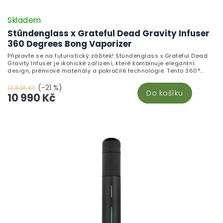
Skladem
Stündenglass x Grateful Dead Gravity Infuser
360 Degrees Bong Vaporizer
Připravte se na futuristický zážitek! Stündenglass x Grateful Dead
Gravity Infuser je ikonické zařízení, které kombinuje elegantní
design, prémiové materiály a pokročilé technologie. Tento 360°
rotační infuzér přemění kouření na umění díky kinetickému pohybu,
gravitační síle a kaskádovému vytlačování vody. Vyroben z
(-21 %)
13 836 Kč
Do košíku
borosilikátového skla a leteckého hliníku, nabízí dokonale hladké
10 990 Kč
potahy a kompatibilitu s různými zařízeními. Součástí je i 3m
silikonová hadice a možnost bezkontaktní inhalace. Skvělý pro
mixologii, aromaterapii i vodní dýmku. V balení najdete luxusní
přepravní box. Objevte vrchol kuřáckých zařízení s designem kapely
Grateful Dead!