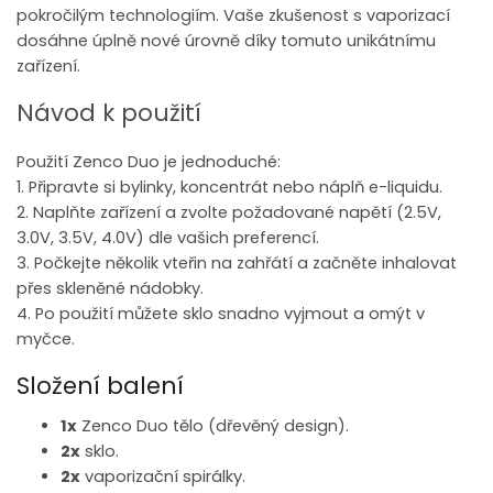
pokročilým technologiím. Vaše zkušenost s vaporizací
dosáhne úplně nové úrovně díky tomuto unikátnímu
zařízení.
Návod k použití
Použití Zenco Duo je jednoduché:
1. Připravte si bylinky, koncentrát nebo náplň e-liquidu.
2. Naplňte zařízení a zvolte požadované napětí (2.5V,
3.0V, 3.5V, 4.0V) dle vašich preferencí.
3. Počkejte několik vteřin na zahřátí a začněte inhalovat
přes skleněné nádobky.
4. Po použití můžete sklo snadno vyjmout a omýt v
myčce.
Složení balení
1x
Zenco Duo tělo (dřevěný design).
2x
sklo.
2x
vaporizační spirálky.