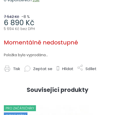
7 542 Kč
–8 %
6 890 Kč
5 694 Kč bez DPH
Měrná
cena:
Momentálně nedostupné
Položka byla vyprodána…
Tisk
Zeptat se
Hlídat
Sdílet
Související produkty
PRO ZAČÁTEČNÍKY