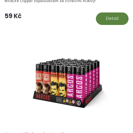
WildLife Clipper zapalovačem se zvířecími motivy!
59 Kč
Detail