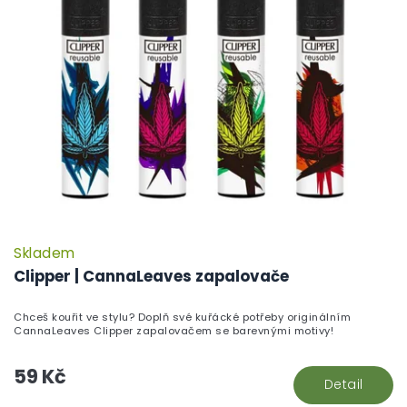
i
ů
s
p
r
o
d
u
k
t
ů
Skladem
Clipper | CannaLeaves zapalovače
Chceš kouřit ve stylu? Doplň své kuřácké potřeby originálním
CannaLeaves Clipper zapalovačem se barevnými motivy!
59 Kč
Detail