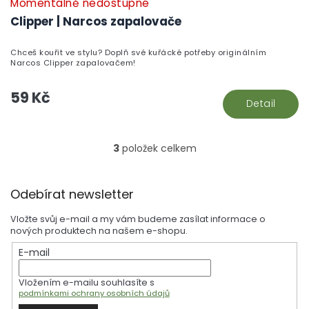
Momentálně nedostupné
Clipper | Narcos zapalovače
Chceš kouřit ve stylu? Doplň své kuřácké potřeby originálním
Narcos Clipper zapalovačem!
59 Kč
Detail
3
položek celkem
O
v
l
Z
á
Odebírat newsletter
á
d
p
a
Vložte svůj e-mail a my vám budeme zasílat informace o
a
c
nových produktech na našem e-shopu.
t
í
E-mail
í
p
r
Vložením e-mailu souhlasíte s
v
podmínkami ochrany osobních údajů
k