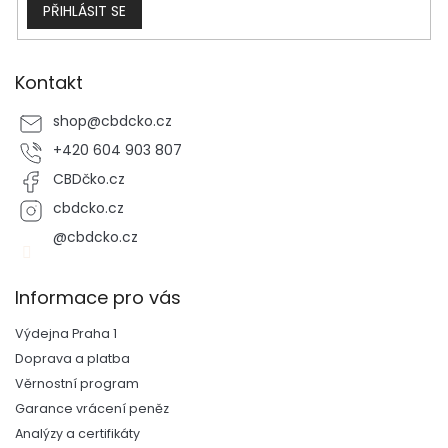
y
PŘIHLÁSIT SE
v
ý
p
i
Kontakt
s
u
shop
@
cbdcko.cz
+420 604 903 807
CBDčko.cz
cbdcko.cz
@cbdcko.cz
Informace pro vás
Výdejna Praha 1
Doprava a platba
Věrnostní program
Garance vrácení peněz
Analýzy a certifikáty