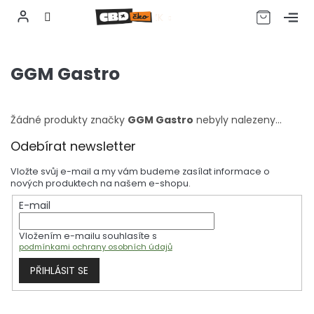
CZK
Přejít
na
GGM Gastro
obsah
Žádné produkty značky
GGM Gastro
nebyly nalezeny...
Z
Odebírat newsletter
á
p
Vložte svůj e-mail a my vám budeme zasílat informace o
a
nových produktech na našem e-shopu.
t
E-mail
í
Vložením e-mailu souhlasíte s
podmínkami ochrany osobních údajů
PŘIHLÁSIT SE