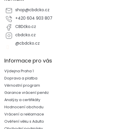
s
u
shop
@
cbdcko.cz
+420 604 903 807
CBDčko.cz
cbdcko.cz
@cbdcko.cz
Informace pro vás
Výdejna Praha 1
Doprava a platba
Věrnostní program
Garance vrácení peněz
Analýzy a certifikáty
Hodnocení obchodu
Vrácení a reklamace
Ověření věku s Adulto
Obchodní podmínky