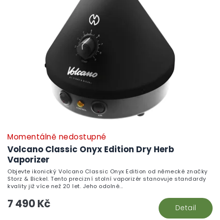
i
ů
s
p
r
o
d
u
k
t
ů
Momentálně nedostupné
Volcano Classic Onyx Edition Dry Herb
Vaporizer
Objevte ikonický Volcano Classic Onyx Edition od německé značky
Storz & Bickel. Tento precizní stolní vaporizér stanovuje standardy
kvality již více než 20 let. Jeho odolné...
7 490 Kč
Detail