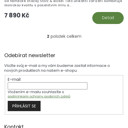
od německé značky Storz & Bickel. Toto unikátní zařízení kombinuje
ikonickou kvalitu s poselstvím míru a...
7 890 Kč
Detail
2
položek celkem
O
v
l
Z
á
Odebírat newsletter
á
d
p
a
Vložte svůj e-mail a my vám budeme zasílat informace o
a
c
nových produktech na našem e-shopu.
t
í
E-mail
í
p
r
Vložením e-mailu souhlasíte s
v
podmínkami ochrany osobních údajů
k
y
PŘIHLÁSIT SE
v
ý
p
i
Kontakt