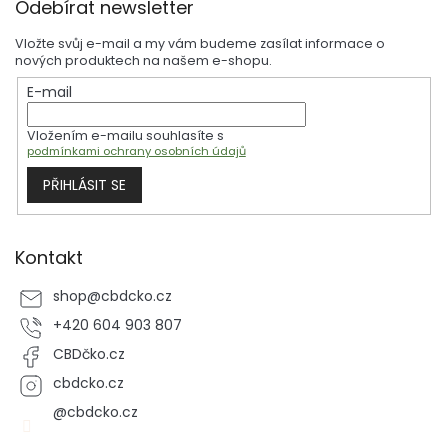
á
Odebírat newsletter
á
d
p
a
Vložte svůj e-mail a my vám budeme zasílat informace o
a
c
nových produktech na našem e-shopu.
t
í
E-mail
í
p
r
Vložením e-mailu souhlasíte s
v
podmínkami ochrany osobních údajů
k
y
PŘIHLÁSIT SE
v
ý
p
i
Kontakt
s
u
shop
@
cbdcko.cz
+420 604 903 807
CBDčko.cz
cbdcko.cz
@cbdcko.cz