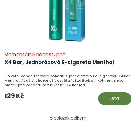
Momentálně nedostupné
X4 Bar, Jednorázová E-cigareta Menthol
Objevte jednoduchost a pohodlí s jednorázovou e-cigaretou X4 Bar
Menthol. Ať už si chcete užít osvěžující zážitek s nikotinem, nebo
preferujete variantu bez nikotinu, X4 Bar má...
129 Kč
Detail
5
položek celkem
O
v
l
Z