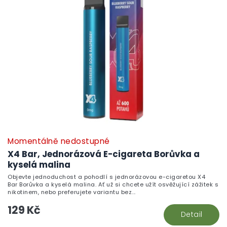
i
ů
s
p
r
o
d
u
k
t
ů
Momentálně nedostupné
X4 Bar, Jednorázová E-cigareta Borůvka a
kyselá malina
Objevte jednoduchost a pohodlí s jednorázovou e-cigaretou X4
Bar Borůvka a kyselá malina. Ať už si chcete užít osvěžující zážitek s
nikotinem, nebo preferujete variantu bez...
129 Kč
Detail