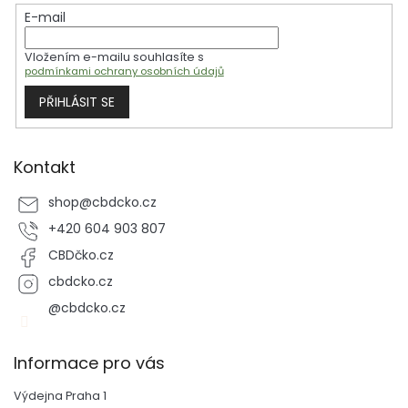
t
í
E-mail
í
p
r
Vložením e-mailu souhlasíte s
v
podmínkami ochrany osobních údajů
k
y
PŘIHLÁSIT SE
v
ý
p
i
Kontakt
s
u
shop
@
cbdcko.cz
+420 604 903 807
CBDčko.cz
cbdcko.cz
@cbdcko.cz
Informace pro vás
Výdejna Praha 1