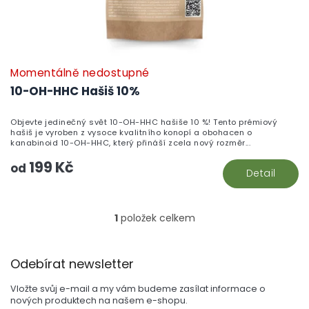
ů
Momentálně nedostupné
10-OH-HHC Hašiš 10%
Objevte jedinečný svět 10-OH-HHC hašiše 10 %! Tento prémiový
hašiš je vyroben z vysoce kvalitního konopí a obohacen o
kanabinoid 10-OH-HHC, který přináší zcela nový rozměr...
199 Kč
od
Detail
1
položek celkem
O
v
l
Z
á
Odebírat newsletter
á
d
p
a
Vložte svůj e-mail a my vám budeme zasílat informace o
a
c
nových produktech na našem e-shopu.