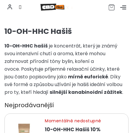
CZK
Přejít
na
10-OH-HHC Hašiš
obsah
10-OH-HHC hašiš
je koncentrát, který je známý
svou intenzivní chutí a aroma, které mohou
zahrnovat přírodní tóny bylin, koření a
ovoce. Poskytuje příjemné relaxační účinky, které
jsou často popisovány jako
mírně euforické
. Díky
své formě a způsobu užívání je hašiš ideální volbou
pro ty, kteří hledají
silnější kanabinoidní zážitek
.
Nejprodávanější
Momentálně nedostupné
10-OH-HHC Hašiš 10%