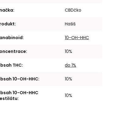
načka
:
CBDčko
rodukt
:
Hašiš
anabinoid
:
10-OH-HHC
oncentrace
:
10%
bsah THC
:
do 1%
bsah 10-OH-HHC
:
10%
bsah 10-OH-HHC
10%
estilátu
: