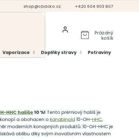
Hodnocení obchodu
shop@cbdcko.cz
Vrácení a reklamace
+420 604 903 807
Ověření věku
Prázdný
košík
Vaporizace
Doplňky stravy
Potraviny
Kosme
OH-HHC
hašiše
10 %!
Tento prémiový hašiš je
o konopí a obohacen o
kanabinoid
10-OH-
HHC
,
ozměr moderních konopných produktů. 10-OH-HHC je
 získává oblibu díky svým inovativním vlastnostem