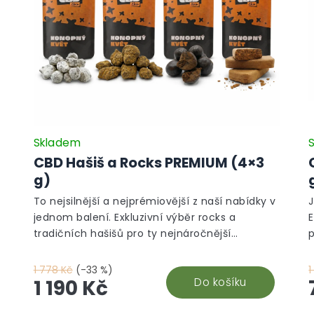
Skladem
CBD Hašiš a Rocks PREMIUM (4×3
g)
To nejsilnější a nejprémiovější z naší nabídky v
J
jednom balení. Exkluzivní výběr rocks a
E
tradičních hašišů pro ty nejnáročnější
sběratele za bezkonkurenční cenu.
1 778 Kč
(-33 %)
1
Do košíku
1 190 Kč