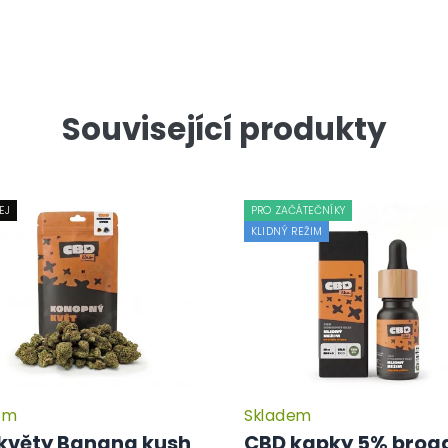
Související produkty
EJ
PRO ZAČÁTEČNÍKY
KLIDNÝ REŽIM
em
Skladem
květy Banana kush
CBD kapky 5% broa