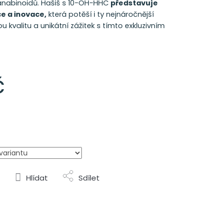
kanabinoidů. Hašiš s 10-OH-HHC
představuje
e a inovace,
která potěší i ty nejnáročnější
u kvalitu a unikátní zážitek s tímto exkluzivním
č
Hlídat
Sdílet