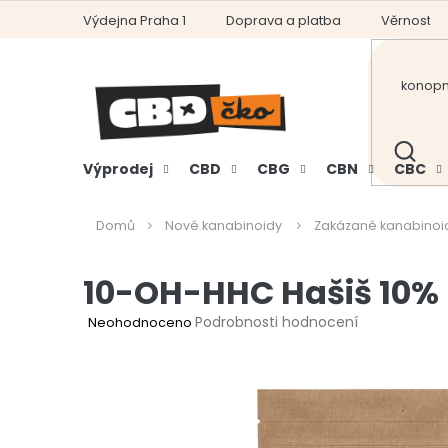
Přejít
Výdejna Praha 1
Doprava a platba
Věrnostní
na
obsah
HLEDAT
Výprodej
CBD
CBG
CBN
CBC
Domů
Nové kanabinoidy
Zakázané kanabinoi
10-OH-HHC Hašiš 10%
Průměrné
Podrobnosti hodnocení
Neohodnoceno
hodnocení
produktu
je
0,0
z
5