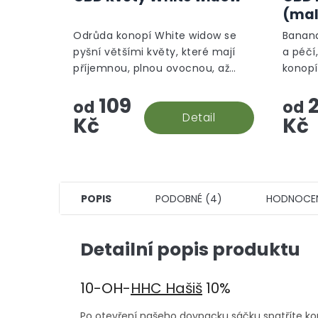
produktu
(mal
je
5,0
Odrůda konopí White widow se
Banana
z
pyšní většími květy, které mají
a péčí
5
příjemnou, plnou ovocnou, až
konopí
hvězdiček.
silnou, květinovou vůni.
aromat
109
2
oázy.
od
od
Detail
Kč
Kč
POPIS
PODOBNÉ (4)
HODNOCE
Detailní popis produktu
10-OH-
HHC Hašiš
10%
Po otevření našeho doypacku sáčku spatříte k