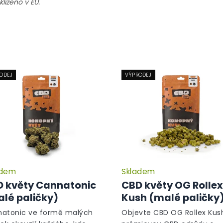
lizeno v EU.
ODEJ
VÝPRODEJ
adem
Skladem
Průměrné
hodnocení
 květy Cannatonic
CBD květy OG Rollex
produktu
lé paličky)
Kush (malé paličky
je
5,0
atonic ve formě malých
Objevte CBD OG Rollex Kus
z