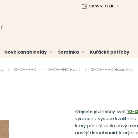
Ceny v:
CZK
 program
Garance vrácení peněz
Analýzy a certifikáty
Nové kanabinoidy
Semínka
Kuřácké potřeby
dy
10-OH-HHC
10-OH-HHC Hašiš
10-OH-HHC Hašiš 10%
Objevte jedinečný svět
10-
vyroben z vysoce kvalitníh
který přináší zcela nový r
novější kanabinoid, který si