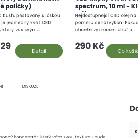
é paličky)
spectrum, 10 ml - K
režim
 Kush, pěstovaný s láskou
Nejdostupnější CBD olej na 
, je jedinečný květ CBD
poměru cena/výkon! Poku
, který vás svým
chcete vyzkoušet chuť a
em přenese do tropické
potenciální účinky kanabidi
29
290 Kč
tak CBD olej 5% je to nejlepš
Detail
volbě počáteční investice...
Do koší
NÍ
DISKUZE
D
K
onopný koncentrát, který vám svou texturou bude