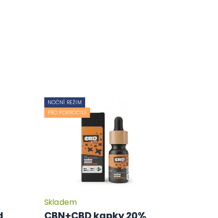
NOČNÍ REŽIM
PRO POKROČILÉ
Skladem
d
CBN+CBD kapky 20%