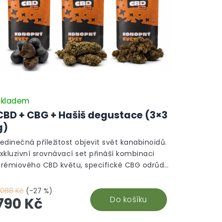
Skladem
CBD + CBG + Hašiš degustace (3×3
g)
edinečná příležitost objevit svět kanabinoidů.
xkluzivní srovnávací set přináší kombinaci
prémiového CBD květu, specifické CBG odrůdy
a tradičního 50% hašiše za zvýhodněnou cenu.
 088 Kč
(-27 %)
Do košíku
790 Kč