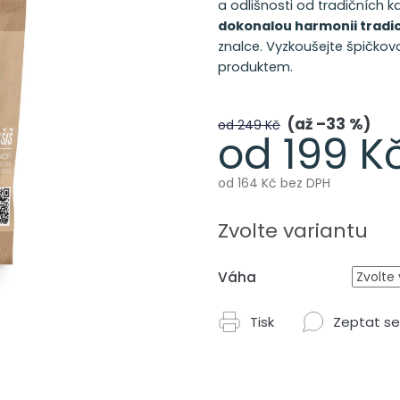
a odlišnosti od tradičních 
dokonalou harmonii tradic
znalce. Vyzkoušejte špičkovo
produktem.
až –33 %
od 249 Kč
od
199 K
od
164 Kč
bez DPH
Měrná
cena:
Zvolte variantu
Váha
Tisk
Zeptat se