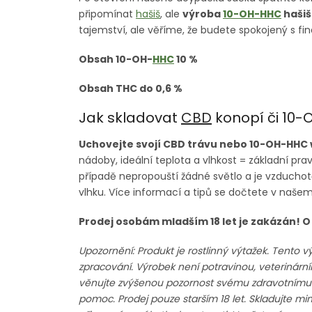
připomínat
hašiš
, ale
výroba
10-OH-HHC
hašiš
tajemství, ale věříme, že budete spokojený s fi
Obsah 10-OH-
HHC
10 %
Obsah THC do 0,6 %
Jak skladovat
CBD
konopí či 10
Uchovejte svojí CBD trávu nebo 10-OH-HHC 
nádoby, ideální teplota a vlhkost = základní pra
případě nepropouští žádné světlo a je vzduch
vlhku. Více informací a tipů se dočtete v naše
Prodej osobám mladším 18 let je zakázán! O
Upozornění: Produkt je rostlinný výtažek. Tento 
zpracování. Výrobek není potravinou, veterinár
věnujte zvýšenou pozornost svému zdravotnímu sta
pomoc. Prodej pouze starším 18 let. Skladujte mi