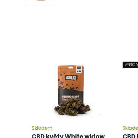
VÝPROD
Skladem
Sklad
Průměrné
hodnocení
CBD květy White widow
CBD 