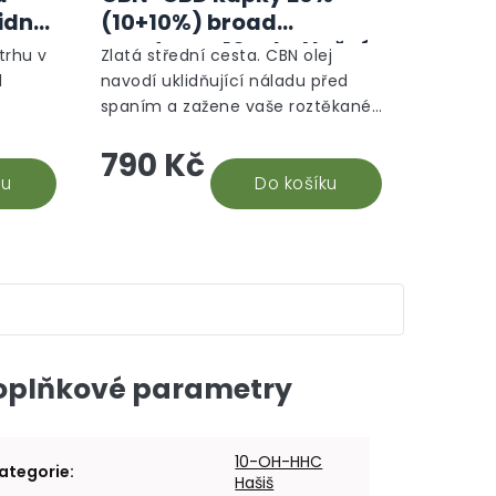
lidný
(10+10%) broad
spectrum, 10 ml - Noční
trhu v
Zlatá střední cesta. CBN olej
režim
d
navodí uklidňující náladu před
spaním a zažene vaše roztěkané
olu,
myšlenky. Předběžné studie
790 Kč
í při
naznačují, že napomáhá tvorbě
.
ku
melatoninu a dokáže...
Do košíku
oplňkové parametry
10-OH-HHC
ategorie
:
Hašiš