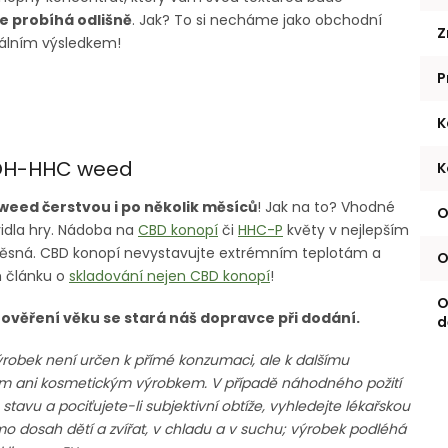
e probíhá odlišně
. Jak? To si necháme jako obchodní
Z
nálním výsledkem!
P
K
-OH-HHC weed
K
weed čerstvou i po několik měsíců
! Jak na to? Vhodné
O
vidla hry. Nádoba na
CBD konopí
či
HHC-P
květy v nejlepším
otěsná. CBD konopí nevystavujte extrémním teplotám a
O
m článku o
skladování nejen CBD konopí
!
O
 ověření věku se stará náš dopravce při dodání.
d
výrobek není určen k přímé konzumaci, ale k dalšímu
ním ani kosmetickým výrobkem. V případě náhodného požití
vu a pociťujete-li subjektivní obtíže, vyhledejte lékařskou
mo dosah dětí a zvířat, v chladu a v suchu; výrobek podléhá