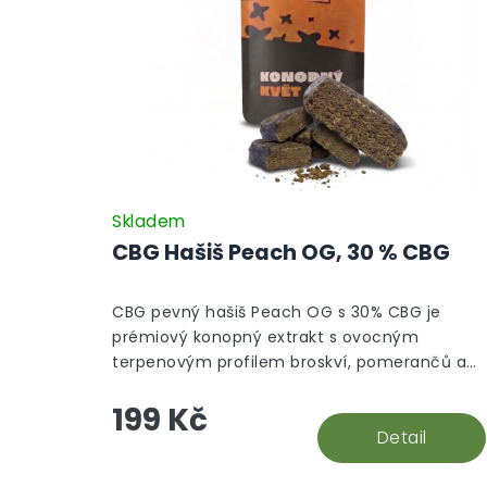
Skladem
CBG Hašiš Peach OG, 30 % CBG
CBG pevný hašiš Peach OG s 30% CBG je
prémiový konopný extrakt s ovocným
terpenovým profilem broskví, pomerančů a
borůvek a jemně zemitým, borovicovým
199 Kč
dozvukem. Vyrábí se z kvalitních květů
technického konopí bez GMO a pesticidů, s
Detail
legálním obsahem THC.