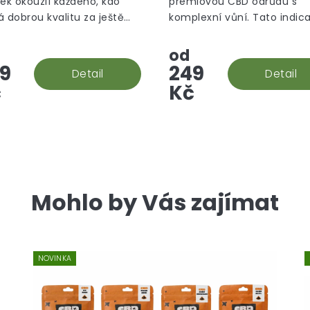
ček okouzlí každého, kdo
prémiovou CBD odrůdu s
5
á dobrou kvalitu za ještě
komplexní vůní. Tato indic
hvězdiček.
í cenu.
dominantní hybridní odrůd
vznikla křížením White Fire
od
OG Kush. Vůně je dřevitá s
9
249
Detail
Detail
nádechem...
č
Kč
Mohlo by Vás zajímat
NOVINKA