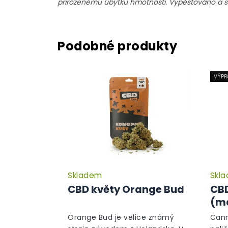
přirozenému úbytku hmotnosti. Vypěstováno a sk
VÝPR
Skladem
Skl
Průměrné
hodnocení
CBD květy Orange Bud
CBD
produktu
(ma
je
5,0
Orange Bud je velice známý
Cann
z