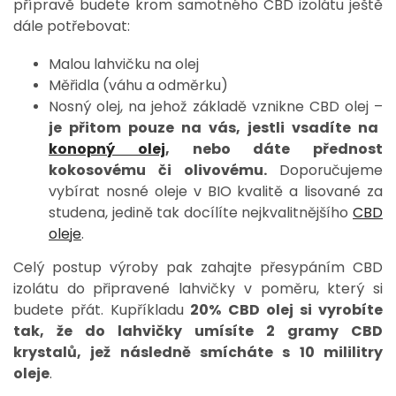
přípravě budete krom samotného CBD izolátu ještě
dále potřebovat:
Malou lahvičku na olej
Měřidla (váhu a odměrku)
Nosný olej, na jehož základě vznikne CBD olej –
je přitom pouze na vás, jestli vsadíte na
konopný olej
, nebo dáte přednost
kokosovému či olivovému.
Doporučujeme
vybírat nosné oleje v BIO kvalitě a lisované za
studena, jedině tak docílíte nejkvalitnějšího
CBD
oleje
.
Celý postup výroby pak zahajte přesypáním CBD
izolátu do připravené lahvičky v poměru, který si
budete přát. Kupříkladu
20% CBD olej si vyrobíte
tak, že do lahvičky umísíte 2 gramy CBD
krystalů, jež následně smícháte s 10 mililitry
oleje
.