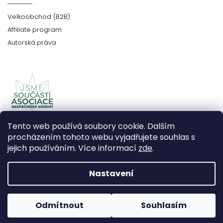
Velkoobchod (B2B)
Affiliate program
Autorská práva
Tento web používá soubory cookie. Dalším
procházením tohoto webu vyjadřujete souhlas s
jejich používáním. Více informací
zde
.
Copyright 2026
CBDčko
. Všechna práva vyhrazena.
Upravit nastavení cookies
Nastavení
Vytvořil Shoptet Premium
Odmítnout
Souhlasím
Používáme
ověření věku Adulto
Grafický návrh vytvořil a