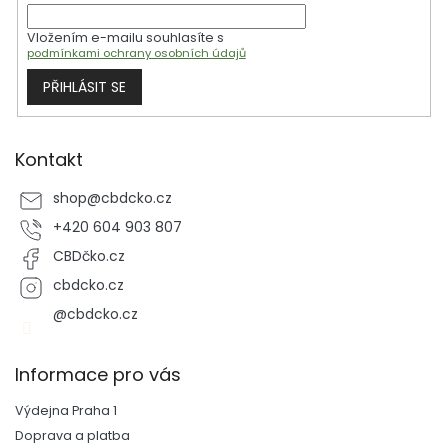
í
Vložením e-mailu souhlasíte s
podmínkami ochrany osobních údajů
PŘIHLÁSIT SE
Kontakt
shop
@
cbdcko.cz
+420 604 903 807
CBDčko.cz
cbdcko.cz
@cbdcko.cz
Informace pro vás
Výdejna Praha 1
Doprava a platba