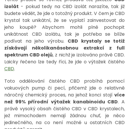
izolát
- pokud tedy na CBD izolát narazíte, tak již
budete vědět, že jde o totožný produkt. V čem je CBD
krystal tak unikátní, že se vyplatí zainvestovat do
jeho koupě?
Abychom mohli plně pochopit
unikátnost CBD izolátu, tak je potřeba se blíže
podívat na jeho výrobu.
CBD krystaly se totiž
získávají několikanásobnou extrakcí z full
spektrum CBD olejů
, z nichž je izolováno právě CBD.
Laicky řečeno lze tedy říci, že jde o výtažek čistého
CBD
.
Toto oddělování čistého CBD probíhá pomocí
vakuových pump či pecí, přičemž jde o relativně
náročný chemický proces, na jehož konci stojí
více
než 99% přírodní výtažek kanabinoidu CBD
. A
právě vysoký obsah čistého CBD v CBD krystalech,
jež mimochodem nemají žádnou chuť, je něco
jedinečného, na co není možné u ostatních CBD