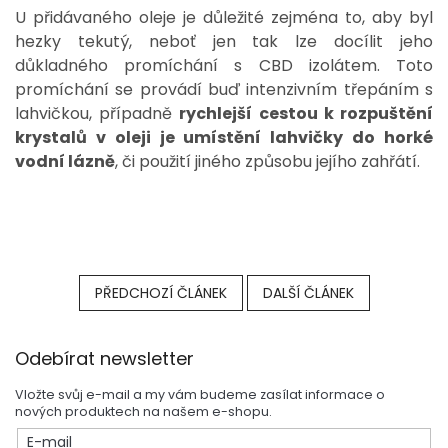
U přidávaného oleje je důležité zejména to, aby byl
hezky tekutý, neboť jen tak lze docílit jeho
důkladného promíchání s CBD izolátem. Toto
promíchání se provádí buď intenzivním třepáním s
lahvičkou, případně
rychlejší cestou k rozpuštění
krystalů v oleji je umístění lahvičky do horké
vodní lázně
, či použití jiného způsobu jejího zahřátí.
PŘEDCHOZÍ ČLÁNEK
DALŠÍ ČLÁNEK
Z
Odebírat newsletter
á
p
Vložte svůj e-mail a my vám budeme zasílat informace o
a
nových produktech na našem e-shopu.
t
E-mail