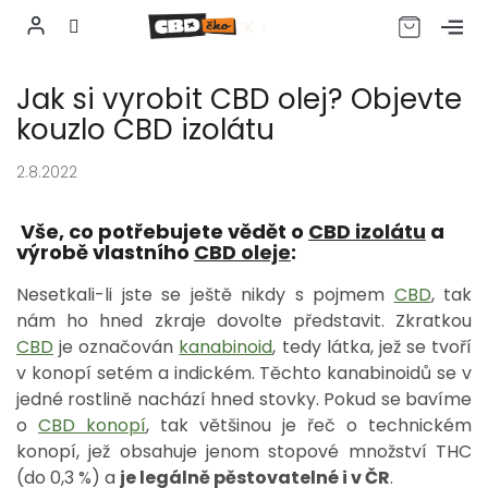
CZK
Přejít
Jak si vyrobit CBD olej? Objevte
na
obsah
kouzlo CBD izolátu
2.8.2022
Vše, co potřebujete vědět o
CBD izolátu
a
výrobě vlastního
CBD oleje
:
Nesetkali-li jste se ještě nikdy s pojmem
CBD
, tak
nám ho hned zkraje dovolte představit. Zkratkou
CBD
je označován
kanabinoid
, tedy látka, jež se tvoří
v konopí setém a indickém. Těchto kanabinoidů se v
jedné rostlině nachází hned stovky. Pokud se bavíme
o
CBD konopí
, tak většinou je řeč o technickém
konopí, jež obsahuje jenom stopové množství THC
(do 0,3 %) a
je legálně pěstovatelné i v ČR
.