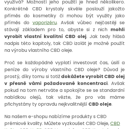
využívá? Možností jeho použití je hned několikero.
Konkrétně CBD krystaly skvěle poslouží jakožto
příměs do kosmetiky či mohou být využity jako
příměs do
vaporizéru
. Avšak vůbec nejčastěji se
stávají základem pro to, abyste si z nich
mohli
vyrobit vlastní kvalitní CBD olej
. Jak tedy hlásá
nadpis této kapitoly, tak CBD izolát je možné použít
na výrobu vlastního CBD oleje.
Proč se každopádně vyplatí investovat čas, úsilí a
peníze do výroby vlastního CBD oleje? Důvod je
prostý, díky tomu si totiž
dokážete vyrobit CBD olej
v přesně vámi požadované koncentraci
. Avšak
pokud na tom netrváte a spokojíte se se standardní
nabídkou olejů, tak vězte, že pro vás máme
přichystány ty opravdu nejkvalitnější
CBD oleje
.
Na našem e-shopu nabízíme produkty s CBD
prémiové kvality. Můžete vyzkoušet CBD Oleje,
CBD