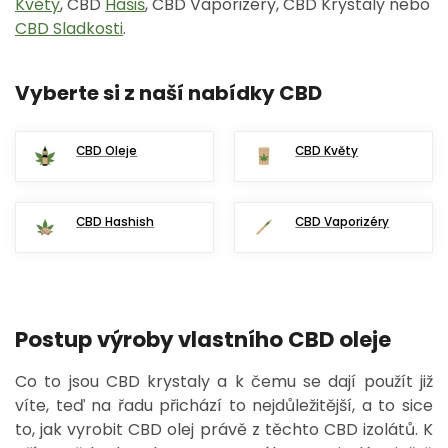
Květy
, CBD
Hašiš
, CBD Vaporizéry, CBD Krystaly nebo
CBD Sladkosti
.
Vyberte si z naší nabídky CBD
CBD Oleje
CBD Květy
CBD Hashish
CBD Vaporizéry
Postup výroby vlastního CBD oleje
Co to jsou CBD krystaly a k čemu se dají použít již
víte, teď na řadu přichází to nejdůležitější, a to sice
to, jak vyrobit CBD olej právě z těchto CBD izolátů. K