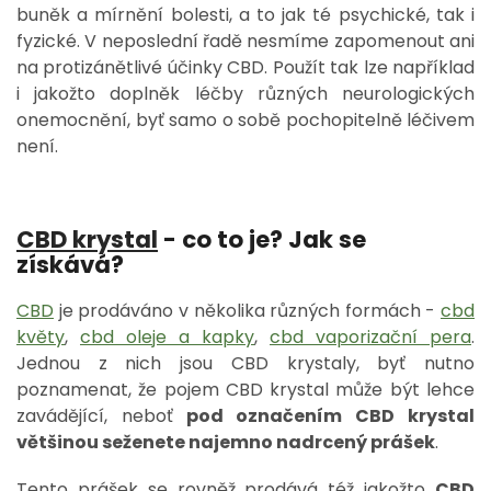
buněk a mírnění bolesti, a to jak té psychické, tak i
fyzické. V neposlední řadě nesmíme zapomenout ani
na protizánětlivé účinky CBD. Použít tak lze například
i jakožto doplněk léčby různých neurologických
onemocnění, byť samo o sobě pochopitelně léčivem
není.
CBD krystal
- co to je? Jak se
získává?
CBD
je prodáváno v několika různých formách -
cbd
květy
,
cbd oleje a kapky
,
cbd vaporizační pera
.
Jednou z nich jsou CBD krystaly, byť nutno
poznamenat, že pojem CBD krystal může být lehce
zavádějící, neboť
pod označením
CBD krystal
většinou seženete najemno nadrcený prášek
.
Tento prášek se rovněž prodává též jakožto
CBD