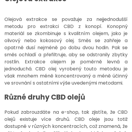
Olejová extrakce se považuje za
nejjednodušší
metodu pro extrakci CBD z konopí
. Konopný
materiál se zkombinuje s kvalitním olejem, jako je
olivový nebo kokosový olej. Směs se zahřeje a
opatrně dusí nejméně po dobu dvou hodin. Pak se
směs ochladí a přefiltruje, aby se odstranily zbytky
rostlin. Extrakce olejem je poměrně levná a
jednoduchá. CBD olej vyrobený touto metodou je
však mnohem méně koncentrovaný a méně účinný
ve srovnání s ostatními výše uvedenými metodami.
Různé druhy CBD olejů
Pokud zabro
u
zdáte na e-shop, tak zjistíte, že CBD
olejů existuje více druhů. CBD oleje jsou totiž
dostupné v různých koncentracích, což znamená, že