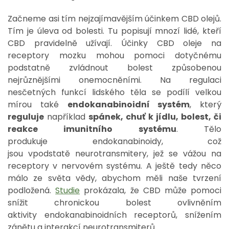
Začneme asi tím nejzajímavějším účinkem CBD olejů.
Tím je úleva od bolesti. Tu popisují mnozí lidé, kteří
CBD pravidelně užívají. Účinky CBD oleje na
receptory mozku mohou pomoci dotyčnému
podstatně zvládnout bolest způsobenou
nejrůznějšími onemocněními. Na
regulaci
nesčetných funkcí lidského těla se podílí velkou
mírou také
endokanabinoidn
í
systém
, který
reguluje
například
spánek, chuť k jídlu, bolest, či
reakce imunitního systému
. Tělo
produkuje
endokanabinoidy
, což
jsou
vpodstatě
neurotransmitery, je
ž se vážou na
receptory v nervovém systému. A ještě tedy něco
málo ze světa vědy, abychom měli naše tvrzení
podložená.
Studie
prokázala, že CBD může pomoci
snížit chronickou bolest ovlivněním
aktivity
endokanabinoidn
í
ch
receptorů, snížením
zánětu a interakcí neurotransmiterů.