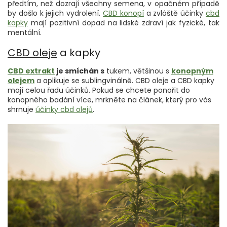
předtím, než dozrají všechny semena, v opačném případě
by došlo k jejich vydrolení.
CBD konopí
a zvláště účinky
cbd
kapky
mají pozitivní dopad na lidské zdraví jak fyzické, tak
mentální.
CBD oleje
a kapky
CBD extrakt
je smíchán s
tukem, většinou s
konopným
olejem
a aplikuje se sublingvinálně. CBD oleje a CBD kapky
mají celou řadu účinků. Pokud se chcete ponořit do
konopného badání více, mrkněte na článek, který pro vás
shrnuje
účinky cbd olejů
.