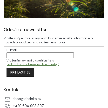
Z
Odebírat newsletter
á
p
Vložte svůj e-mail a my vám budeme zasílat informace o
a
nových produktech na našem e-shopu.
t
E-mail
í
Vložením e-mailu souhlasíte s
podmínkami ochrany osobních údajů
PŘIHLÁSIT SE
Kontakt
shop
@
cbdcko.cz
+420 604 903 807