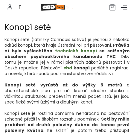
CZK
Přejít
Konopí seté
na
obsah
Konopí seté (latinsky Cannabis sativa) je jednou z několika
odrůd konopí, která hraje ústřední roli při pěstování.
Právě z
ní bylo vyšlechtěno
technické konopí
se sníženým
obsahem psychoaktivního kanabinoidu THC
. Díky
tomu je možné jej v rámci platných zákonů pěstovat i v
České republice. Pěstování
cbd
konopí
podléhá registraci
a novele, která spadá pod ministerstvo zemědělství.
Konopí seté vyrůstá až do výšky 5 metrů
a
charakteristické jsou pro něj kromě silného stonku s
vláknitou strukturou především menší počet listů, jež jsou
specifické svými úzkými a dlouhými konci.
Konopí seté je rostlina poměrně nenáročná na pěstování
schopné přežití v širokém rozsahu podmínek.
Setí by mělo
probíhat od druhé poloviny dubna do konce první
poloviny května
. Ke sklizní je potom třeba přistoupit