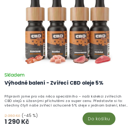
Skladem
Výhodné balení - Zvířecí CBD oleje 5%
Připravili jsme pro vás něco speciálního – naši kolekci zvířecích
CBD olejů s úžasnými příchutěmi za super cenu. Představte si to:
všechny čtyři naše zvířecí ochucené 5% oleje v jednom balení, které
je ideální pro jakéhokoliv vašeho domácího mazlíčka. Dopřejte
svému mazlíčkovy příchuť výborné slaniny, šťavnatého roastbeefu,
(-45 %)
2 360 Kč
Do košíku
jemného tuňáka nebo lahodné kuřete. Tyto výjimečné oleje najdete
1 290 Kč
pouze u nás, takže neváhejte a objednejte na našem webu nebo
přímo v sekci oleje. Dopřejte svému zvířecímu parťákovi veškeré
pozitiva CBD, které mu přinese zdraví a pohodu každý den.