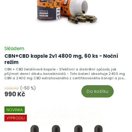
Skladem
CBN+CBD kapsle 2v1 4800 mg, 60 ks - Noční
režim
CBN + CBD želatinové kapsle - Efektivní a diskrétní způsob, jak
přijímat denní dávku kanabinoidů - Toto balení obsahuje 2400 mg
CBN a 2400 mg CBD extrahovaného z certifikovaného konopí a jsou
skvělou alternativou pro ty, kteří nepreferují vaporizování nebo
nechtějí přímo konzumovat CBD oleje. S jednoduchým dávkováním
(-50 %)
1 990 Kč
Do košíku
(1 kapsle = 40 mg CBN + 40 mg CBD) a diskrétním použitím můžete
990 Kč
snadno zahrnout tyto kanabinoidy do svého každodenního režimu.
Každá kapsle poskytuje přesnou dávku CBN i CBD, ideální pro
systematické užívání.
NOVINKA
VÝPRODEJ