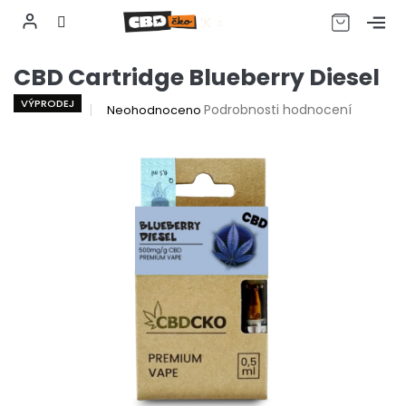
CZK
Přejít
CBD Cartridge Blueberry Diesel
na
obsah
VÝPRODEJ
Průměrné
Podrobnosti hodnocení
Neohodnoceno
hodnocení
produktu
je
0,0
z
5
hvězdiček.