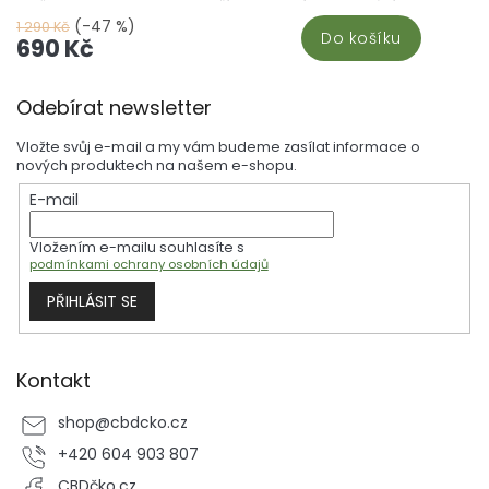
skvělou alternativou pro ty, kteří nepreferují vaporizování nebo
nechtějí přímo konzumovat CBD oleje. S jednoduchým dávkováním
(-47 %)
1 290 Kč
Do košíku
(1 kapsle = 10 mg CBN + 10 mg CBD) a diskrétním použitím můžete
690 Kč
snadno zahrnout tyto kanabinoidy do svého každodenního režimu.
Každá kapsle poskytuje přesnou dávku CBN i CBD, ideální pro
Z
systematické užívání.
Odebírat newsletter
á
p
Vložte svůj e-mail a my vám budeme zasílat informace o
a
nových produktech na našem e-shopu.
t
E-mail
í
Vložením e-mailu souhlasíte s
podmínkami ochrany osobních údajů
PŘIHLÁSIT SE
Kontakt
shop
@
cbdcko.cz
+420 604 903 807
CBDčko.cz