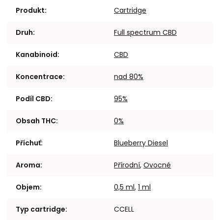
Produkt
:
Cartridge
Druh
:
Full spectrum CBD
Kanabinoid
:
CBD
Koncentrace
:
nad 80%
Podíl CBD
:
95%
Obsah THC
:
0%
Příchuť
:
Blueberry Diesel
Aroma
:
Přírodní
,
Ovocné
Objem
:
0,5 ml
,
1 ml
Typ cartridge
:
CCELL