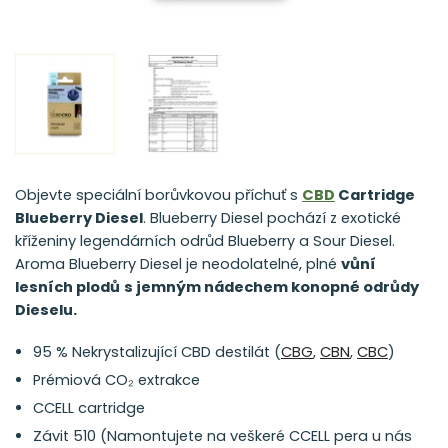
Objevte speciální borůvkovou příchuť s
CBD
Cartridge
Blueberry Diesel
. Blueberry Diesel pochází z exotické
kříženiny legendárních odrůd Blueberry a Sour Diesel.
Aroma Blueberry Diesel je neodolatelné, plné
vůní
lesních plodů
s jemným nádechem konopné odrůdy
Dieselu.
95 % Nekrystalizující CBD destilát (
CBG
,
CBN
,
CBC
)
Prémiová CO₂ extrakce
CCELL cartridge
Závit 510 (Namontujete na veškeré CCELL pera u nás