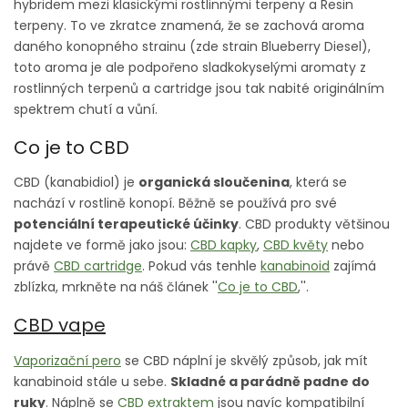
hybridem mezi klasickými rostlinnými terpeny a Resin
terpeny. To ve zkratce znamená, že se zachová aroma
daného konopného strainu (zde strain Blueberry Diesel),
toto aroma je ale podpořeno sladkokyselými aromaty z
rostlinných terpenů a cartridge jsou tak nabité originálním
spektrem chutí a vůní.
Co je to CBD
CBD (kanabidiol) je
organická sloučenina
, která se
nachází v rostlině konopí. Běžně se používá pro své
potenciální terapeutické účinky
. CBD produkty většinou
najdete ve formě jako jsou:
CBD kapky
,
CBD květy
nebo
právě
CBD cartridge
. Pokud vás tenhle
kanabinoid
zajímá
zblízka, mrkněte na náš článek ''
Co je to CBD
,''.
CBD vape
Vaporizační pero
se CBD náplní je skvělý způsob, jak mít
kanabinoid stále u sebe.
Skladné a parádně padne do
ruky
. Náplně se
CBD extraktem
jsou navíc kompatibilní