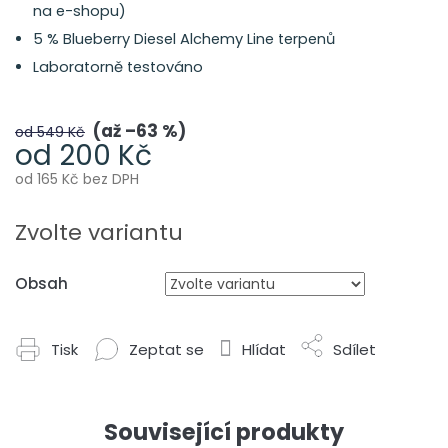
na e-shopu)
5 % Blueberry Diesel Alchemy Line terpenů
Laboratorně testováno
až –63 %
od 549 Kč
od
200 Kč
od
165 Kč
bez DPH
Měrná
cena:
Zvolte variantu
Obsah
Tisk
Zeptat se
Hlídat
Sdílet
Související produkty