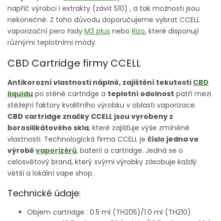
napříč výrobci i extrakty (závit 510) , a tak možnosti jsou
nekonečné. Z toho důvodu doporučujeme vybrat CCELL
vaporizační pero řady
M3 plus
nebo
Rizo
,
které disponují
různými teplotními módy.
CBD Cartridge firmy CCELL
Antikorozní vlastnosti náplně, zajištění tekutosti
CBD
liquidu
po stěně cartridge a
teplotní odolnost
patří mezi
stěžejní faktory kvalitního výrobku v oblasti vaporizace.
CBD cartridge značky CCELL jsou vyrobeny z
borosilikátového skla
, které zajišťuje výše zmíněné
vlastnosti. Technologická firma CCELL je
číslo jedna ve
výrobě
vaporizérů
, baterií a cartridge. Jedná se o
celosvětový brand, který svými výrobky zásobuje každý
větší a lokální vape shop.
Technické údaje:
Objem cartridge : 0.5 ml (TH205)/1.0 ml (TH210)