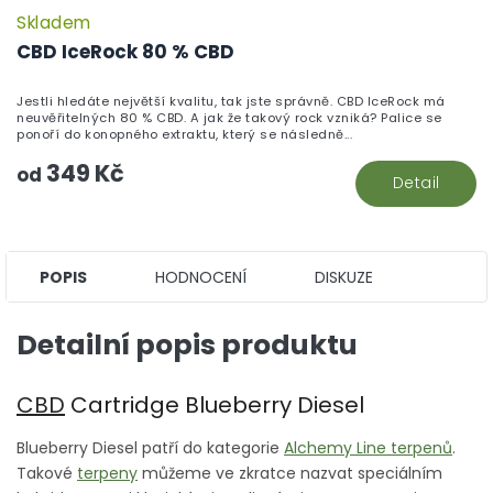
Skladem
P
h
CBD IceRock 80 % CBD
pr
je
Jestli hledáte největší kvalitu, tak jste správně. CBD IceRock má
5,
neuvěřitelných 80 % CBD. A jak že takový rock vzniká? Palice se
z
ponoří do konopného extraktu, který se následně...
5
349 Kč
hv
od
Detail
POPIS
HODNOCENÍ
DISKUZE
Detailní popis produktu
CBD
Cartridge Blueberry Diesel
Blueberry Diesel patří do kategorie
Alchemy Line terpenů
.
Takové
terpeny
můžeme ve zkratce nazvat speciálním