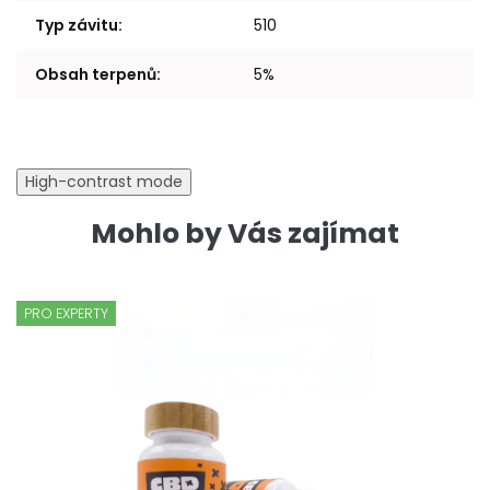
Typ závitu
:
510
Obsah terpenů
:
5%
High-contrast mode
Mohlo by Vás zajímat
PRO EXPERTY