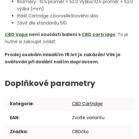
Rozměry : 10.5 průměr × 52.0 Výška/10.5 průměr × 62.0
výška (mm)
Plášť Cartridge z borosilikátového skla
Závit dle standardu 510
CBD Vape
není součástí balení s
CBD cartridge
. To je
nutné si zakoupit zvlášť.
Prodej osobám mladším 18 let je zakázán! Věk je
ověřován při dodání naším dopravcem.
Doplňkové parametry
Kategorie
:
CBD Cartridge
EAN
:
Zvolte variantu
Značka
:
CBDčko