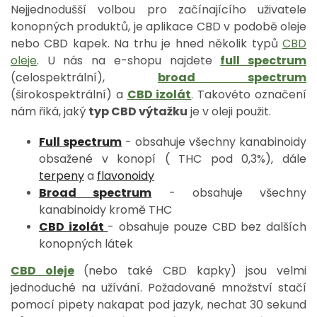
Nejjednodušší volbou pro začínajícího uživatele
konopných produktů, je aplikace CBD v podobě oleje
nebo CBD kapek. Na trhu je hned několik typů
CBD
oleje
. U nás na e-shopu najdete
full spectrum
(celospektrální),
broad spectrum
(širokospektrální) a
CBD izolát
. Takovéto označení
nám řiká, jaký
typ CBD výtažku
je v oleji použit.
Full spectrum
- obsahuje všechny kanabinoidy
obsažené v konopí ( THC pod 0,3%), dále
terpeny
a
flavonoidy
Broad spectrum
- obsahuje všechny
kanabinoidy kromě THC
CBD izolát
- obsahuje pouze CBD bez dalších
konopných látek
CBD oleje
(nebo také CBD kapky) jsou velmi
jednoduché na užívání. Požadované množství stačí
pomocí pipety nakapat pod jazyk, nechat 30 sekund