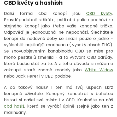
CBD květy a hashish
Další forma cbd konopí jsou
CBD květy
.
Pravděpodobně si řikáte, jestli cbd palice pochází ze
stejného konopí jako třeba vaše konopné tričko.
Odpověď je jednoduchá, ne nepochází. Šlechtitelé
konopí do nedávné doby se snažili pouze o jedno -
vyšlechtit nejsilnější marihuanu ( vysoký obsah THC).
Se znovuobjevením kanabinoidu CBD se mise pro
moho pěstitelů změnila - a to vytvořit CBD odrůdy,
které budou stát za to. A z toho důvodu si můžeme
zakoupit staré znamé modely jako
White Widow
nebo Jack Herer i v CBD podobě.
A co takový hašiš? I ten má svůj úspěch skrz
konopné uživatele. Konopný koncetrát s bohatou
historii si našel své místo i v CBD. Koukněte na náš
cbd hašiš
, která se vyrábí úplně stejně jako ten z
marihuany.