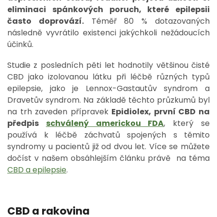
eliminaci spánkových poruch, které epilepsii
často doprovází.
Téměř 80 % dotazovaných
následně vyvrátilo existenci jakýchkoli nežádoucích
účinků.
Studie z posledních pěti let hodnotily většinou čisté
CBD jako izolovanou látku při léčbě různých typů
epilepsie, jako je Lennox-Gastautův syndrom a
Dravetův syndrom. Na základě těchto průzkumů byl
na trh zaveden přípravek
Epidiolex, první CBD na
předpis
schválený americkou FDA
, který se
používá k léčbě záchvatů spojených s těmito
syndromy u pacientů již od dvou let. Více se můžete
dočíst v našem obsáhlejším článku právě na téma
CBD a epilepsie
.
CBD a rakovina