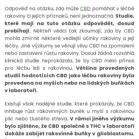
Odpověď na otázku, zda může
CBD
pomáhat v léčbě
rakoviny či jejích příznaků, není jednoznačná.
Studie,
které mají na tuto otázku odpovědět, dosud
probíhají.
Někteří vědci tak zkoumají, zda by CBD
mohla zmírnit některé vedlejší účinky rakoviny a její
léčby. Jiné výzkumy se věnují vlivu CBD na zpomalení
nebo zastavení růstu rakoviny. Dosud žádná rozsáhlá
klinická studie neprokázala, že by CBD mělo přínos
pro léčbu lidí s rakovinou.
Většina provedených
studií hodnotících CBD jako léčbu rakoviny byla
provedena na myších nebo na lidských buňkách
v laboratoři.
Existují však nadějné studie, které prokázaly, že CBD
inhibuje růst rakovinných buněk u myší s rakovinou
plic nebo tlustého střeva
. V rámci jiného výzkumu
bylo zjištěno, že CBD společně s THC v laboratoři
dokáže zabíjet rakovinné buňky v glioblastomu.