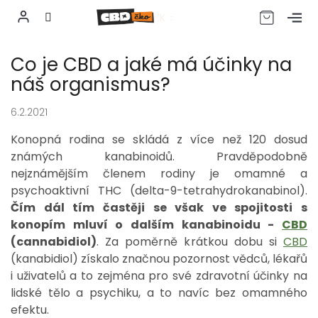
CZK
Přejít
Co je CBD a jaké má účinky na
na
obsah
náš organismus?
6.2.2021
Konopná rodina se skládá z více než 120 dosud
známých kanabinoidů. Pravděpodobně
nejznámějším členem rodiny je omamné a
psychoaktivní THC (delta-9-tetrahydrokanabinol).
Čím dál tím častěji se však ve spojitosti s
konopím mluví o dalším kanabinoidu -
CBD
(cannabidiol)
. Za poměrně krátkou dobu si
CBD
(kanabidiol) získalo značnou pozornost vědců, lékařů
i uživatelů a to zejména pro své zdravotní účinky na
lidské tělo a psychiku, a to navíc bez omamného
efektu.