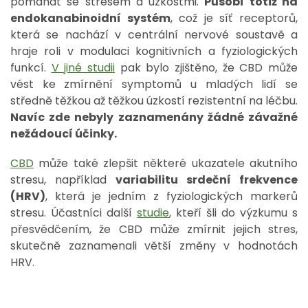
pomáhat se stresem a úzkostmi.
Působí totiž na
endokanabinoidní systém
, což je síť receptorů,
která se nachází v centrální nervové soustavě a
hraje roli v modulaci kognitivních a fyziologických
funkcí.
V jiné studii
pak bylo zjištěno, že CBD může
vést ke zmírnění symptomů u mladých lidí se
středně těžkou až těžkou úzkostí rezistentní na léčbu.
Navíc zde nebyly zaznamenány žádné závažné
nežádoucí účinky.
CBD
může také zlepšit některé ukazatele akutního
stresu, například
variabilitu srdeční frekvence
(HRV)
, která je jedním z fyziologických markerů
stresu. Účastníci další
studie
, kteří šli do výzkumu s
přesvědčením, že CBD může zmírnit jejich stres,
skutečně zaznamenali větší změny v hodnotách
HRV.