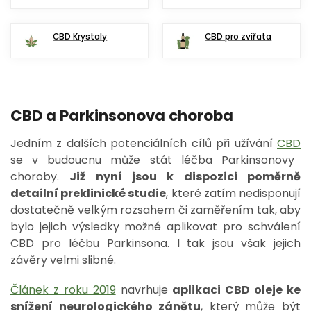
CBD Krystaly
CBD pro zvířata
CBD a Parkinsonova choroba
Jedním z dalších potenciálních cílů při užívání
CBD
se v budoucnu může stát léčba Parkinsonovy
choroby.
Již nyní jsou k dispozici poměrně
detailní preklinické studie
, které zatím nedisponují
dostatečně velkým rozsahem či zaměřením tak, aby
bylo jejich výsledky možné aplikovat pro schválení
CBD pro léčbu Parkinsona. I tak jsou však jejich
závěry velmi slibné.
Článek z roku 2019
navrhuje
aplikaci CBD oleje ke
snížení neurologického zánětu
, který může být