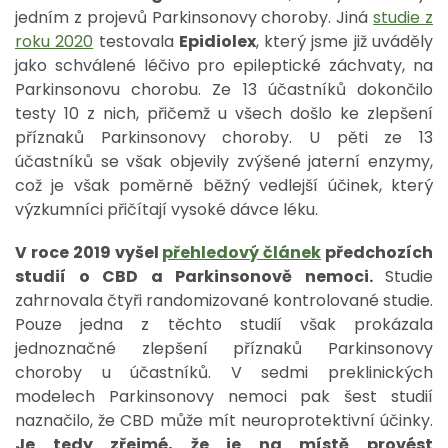
jedním z projevů Parkinsonovy choroby. Jiná
studie z
roku 2020
testovala
Epidiolex
, který jsme již uváděly
jako schválené léčivo pro epileptické záchvaty, na
Parkinsonovu chorobu. Ze 13 účastníků dokončilo
testy 10 z nich, přičemž u všech došlo ke zlepšení
příznaků Parkinsonovy choroby. U pěti ze 13
účastníků se však objevily zvýšené jaterní enzymy,
což je však poměrně běžný vedlejší účinek, který
výzkumníci přičítají vysoké dávce léku.
V roce 2019 vyšel
přehledový článek
předchozích
studií o CBD a Parkinsonově nemoci.
Studie
zahrnovala čtyři randomizované kontrolované studie.
Pouze jedna z těchto studií však prokázala
jednoznačné zlepšení příznaků Parkinsonovy
choroby u účastníků. V sedmi preklinických
modelech Parkinsonovy nemoci pak šest studií
naznačilo, že CBD může mít neuroprotektivní účinky.
Je tedy zřejmé, že je na místě provést