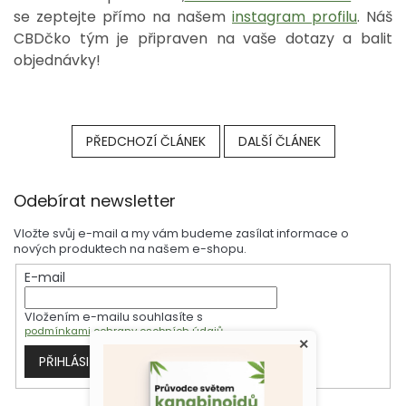
se zeptejte přímo na našem
instagram profilu
. Náš
CBDčko tým je připraven na vaše dotazy a balit
objednávky!
PŘEDCHOZÍ ČLÁNEK
DALŠÍ ČLÁNEK
Z
Odebírat newsletter
á
p
Vložte svůj e-mail a my vám budeme zasílat informace o
a
nových produktech na našem e-shopu.
t
E-mail
í
Vložením e-mailu souhlasíte s
podmínkami ochrany osobních údajů
×
PŘIHLÁSIT SE