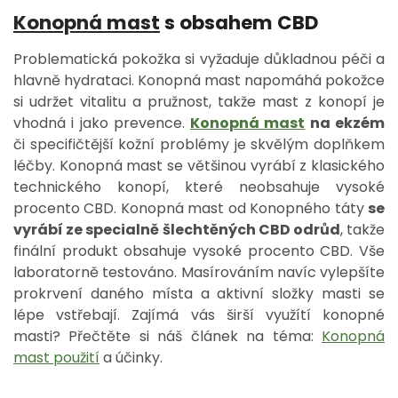
Konopná mast
s obsahem CBD
Problematická pokožka si vyžaduje důkladnou péči a
hlavně hydrataci. Konopná mast napomáhá pokožce
si udržet vitalitu a pružnost, takže mast z konopí je
vhodná i jako prevence.
Konopná mast
na ekzém
či specifičtější kožní problémy je skvělým doplňkem
léčby. Konopná mast se většinou vyrábí z klasického
technického konopí, které neobsahuje vysoké
procento CBD. Konopná mast od Konopného táty
se
vyrábí ze specialně šlechtěných CBD odrůd
, takže
finální produkt obsahuje vysoké procento CBD. Vše
laboratorně testováno.
Masírováním navíc vylepšíte
prokrvení daného místa a aktivní složky masti se
lépe vstřebají. Zajímá vás širší využítí konopné
masti? Přečtěte si náš článek na téma:
Konopná
mast použití
a účinky.