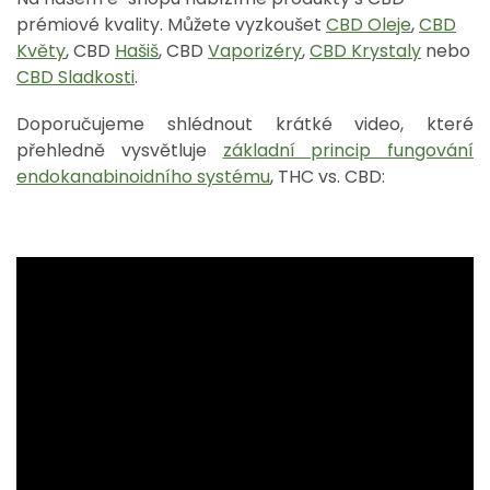
prémiové kvality. Můžete vyzkoušet
CBD Oleje
,
CBD
Květy
, CBD
Hašiš
, CBD
Vaporizéry
,
CBD Krystaly
nebo
CBD Sladkosti
.
Doporučujeme shlédnout krátké video, které
přehledně vysvětluje
základní princip fungování
endokanabinoidního systému
, THC vs. CBD: