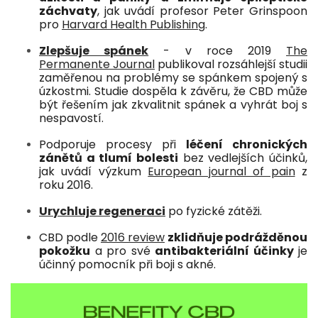
záchvaty
, jak uvádí profesor Peter Grinspoon
pro
Harvard Health Publishing
.
Zlepšuje spánek
- v roce 2019
The
Permanente Journal
publikoval rozsáhlejší studii
zaměřenou na problémy se spánkem spojený s
úzkostmi. Studie dospěla k závěru, že CBD může
být řešením jak zkvalitnit spánek a vyhrát boj s
nespavostí.
Podporuje procesy při
léčení chronických
zánětů a tlumí bolesti
bez vedlejších účinků,
jak uvádí výzkum
European journal of pain
z
roku 2016.
Urychluje regeneraci
po fyzické zátěži.
CBD podle
2016 review
zklidňuje podrážděnou
pokožku
a pro své
antibakteriální účinky
je
účinný pomocník při boji s akné.