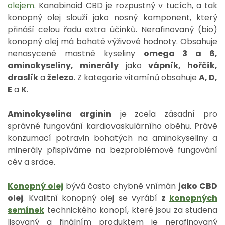
olejem
. Kanabinoid CBD je rozpustný v tucích, a tak
konopný olej slouží jako nosný komponent, který
přináší celou řadu extra účinků. Nerafinovaný (bio)
konopný olej má bohaté výživové hodnoty. Obsahuje
nenasycené mastné kyseliny
omega 3 a 6,
aminokyseliny, minerály
jako
vápník, hořčík,
draslík
a
železo
. Z kategorie vitamínů obsahuje
A, D,
E
a
K
.
Aminokyselina arginin
je zcela zásadní pro
správné fungování kardiovaskulárního oběhu. Právě
konzumací potravin bohatých na aminokyseliny a
minerály přispíváme na bezproblémové fungování
cév a srdce.
Konopný olej
bývá často chybně vnímán
jako CBD
olej
. Kvalitní konopný olej se vyrábí
z
konopných
semínek
technického konopí, které jsou za studena
lisovaný a finálním produktem je nerafinovaný