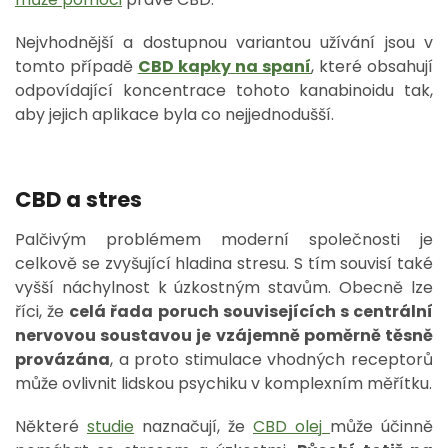
Nejvhodnější a dostupnou variantou užívání jsou v
tomto případě
CBD kapky
na spaní
, které obsahují
odpovídající koncentrace tohoto kanabinoidu tak,
aby jejich aplikace byla co nejjednodušší.
CBD a stres
Palčivým problémem moderní společnosti je
celkově se zvyšující hladina stresu. S tím souvisí také
vyšší náchylnost k úzkostným stavům. Obecně lze
říci, že
celá řada poruch souvisejících s centrální
nervovou soustavou je vzájemně poměrně těsně
provázána
, a proto stimulace vhodných receptorů
může ovlivnit lidskou psychiku v komplexním měřítku.
Některé
studie
naznačují, že
CBD olej
může účinně