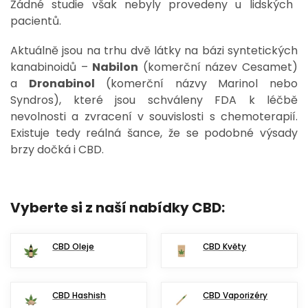
Žádné studie však nebyly provedeny u lidských
pacientů.
Aktuálně jsou na trhu dvě látky na bázi syntetických
kanabinoidů –
Nabilon
(komerční název Cesamet)
a
Dronabinol
(komerční názvy Marinol nebo
Syndros), které jsou schváleny FDA k léčbě
nevolnosti a zvracení v souvislosti s chemoterapií.
Existuje tedy reálná šance, že se podobné výsady
brzy dočká i CBD.
Vyberte si z naší nabídky CBD:
CBD Oleje
CBD Květy
CBD Hashish
CBD Vaporizéry