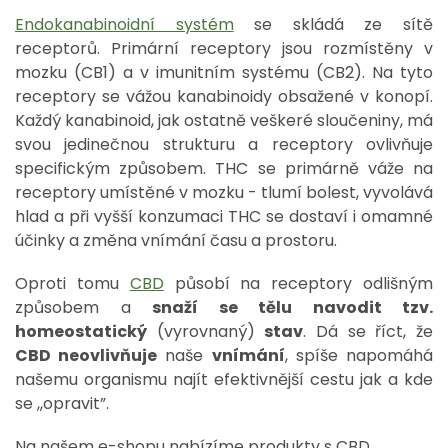
Endokanabinoidní systém
se skládá ze sítě
receptorů. Primární receptory jsou rozmístěny v
mozku (CB1) a v imunitním systému (CB2). Na tyto
receptory se vážou kanabinoidy obsažené v konopí.
Každý kanabinoid, jak ostatně veškeré sloučeniny, má
svou jedinečnou strukturu a receptory ovlivňuje
specifickým způsobem. THC se primárně váže na
receptory umístěné v mozku - tlumí bolest, vyvolává
hlad a při vyšší konzumaci THC se dostaví i omamné
účinky a změna vnímání času a prostoru.
Oproti tomu
CBD
působí na receptory odlišným
způsobem a
snaží se tělu navodit
tzv.
homeostatický
(vyrovnaný)
stav
. Dá se říct, že
CBD neovlivňuje
naše
vnímání
, spíše napomáhá
našemu organismu najít efektivnější cestu jak a kde
se ,,opravit”.
Na našem e-shopu nabízíme produkty s CBD