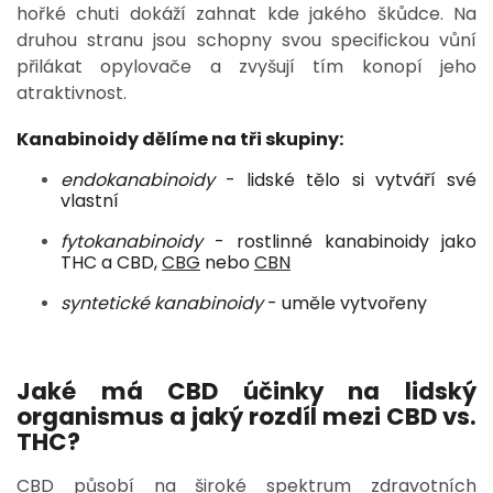
hořké chuti dokáží zahnat kde jakého škůdce. Na
druhou stranu jsou schopny svou specifickou vůní
přilákat opylovače a zvyšují tím konopí jeho
atraktivnost.
Kanabinoidy dělíme na tři skupiny:
endokanabinoidy
- lidské tělo si vytváří své
vlastní
fytokanabinoidy
- rostlinné kanabinoidy jako
THC a CBD,
CBG
nebo
CBN
syntetické kanabinoidy
- uměle vytvořeny
Jaké má CBD účinky na lidský
organismus a jaký rozdíl mezi CBD vs.
THC?
CBD působí na široké spektrum zdravotních