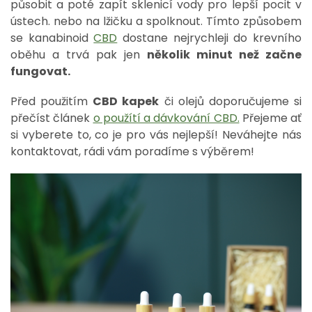
působit a poté zapít sklenicí vody pro lepší pocit v
ústech. nebo na lžičku a spolknout. Tímto způsobem
se kanabinoid
CBD
dostane nejrychleji do krevního
oběhu a trvá pak jen
několik minut než začne
fungovat.
Před použitím
CBD kapek
či olejů doporučujeme si
přečíst článek
o použítí a dávkování CBD.
Přejeme ať
si vyberete to, co je pro vás nejlepší! Neváhejte nás
kontaktovat, rádi vám poradíme s výběrem!