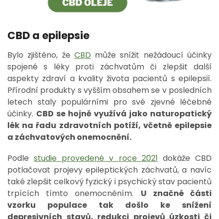
CBD a epilepsie
Bylo zjištěno, že
CBD
může snížit nežádoucí účinky
spojené s léky proti záchvatům či zlepšit další
aspekty zdraví a kvality života pacientů s epilepsií.
Přírodní produkty s vyšším obsahem se v posledních
letech staly populárními pro své zjevné léčebné
účinky.
CBD se hojně využívá jako naturopatický
lék na řadu zdravotních potíží, včetně epilepsie
a záchvatových onemocnění.
Podle
studie provedené v roce 2021
dokáže CBD
potlačovat projevy epileptických záchvatů, a navíc
také zlepšit celkový fyzický i psychický stav pacientů
trpících tímto onemocněním.
U značné části
vzorku populace tak došlo ke snížení
depresivních stavů, redukci projevů úzkosti či