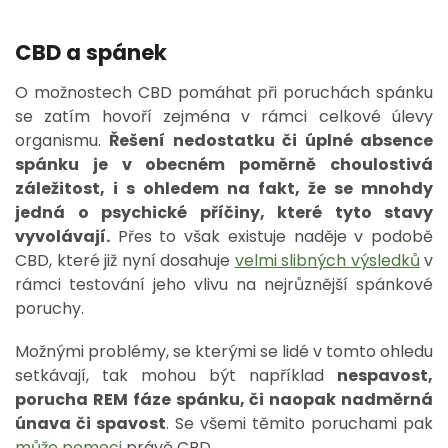
CBD a spánek
O možnostech CBD pomáhat při poruchách spánku
se zatím hovoří zejména v rámci celkové úlevy
organismu.
Řešení nedostatku či úplné absence
spánku je v obecném poměrně choulostivá
záležitost, i s ohledem na fakt, že se mnohdy
jedná o psychické příčiny, které tyto stavy
vyvolávají.
Přes to však existuje naděje v podobě
CBD, které již nyní dosahuje
velmi slibných
výsledků
v
rámci testování jeho vlivu na nejrůznější spánkové
poruchy.
Možnými problémy, se kterými se lidé v tomto ohledu
setkávají, tak mohou být například
nespavost,
porucha REM fáze spánku, či naopak nadměrná
únava či spavost
. Se všemi těmito poruchami pak
může pomoci
právě CBD.