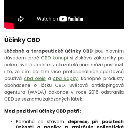
Účinky CBD
Léčebné a terapeutické účinky CBD
jsou hlavním
důvodem, proč
CBD konopí
si získává zákazníky po
celém světě. Jedním z ukazatelů nám může posloužit
i to, že čím dál tím více profesionálních sportovců
používá
cbd oleje
a
cbd kapky
, konopné produkty
obohacené o látku CBD. Světová antidopingová
agentura (WADA) dokonce v roce 2018 odstranila
CBD ze seznamu zakázaných látek.
Mezi pozitivní účinky CBD patří:
Pomáhá se stavem
deprese, při pocitech
úzkosti a paniky a zmírňuje epileptické