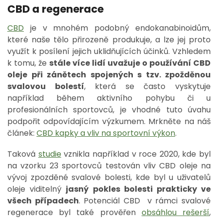
CBD a regenerace
CBD
je v mnohém podobný endokanabinoidům,
které naše tělo přirozeně produkuje, a lze jej proto
využít k posílení jejich uklidňujících účinků. Vzhledem
k tomu, že
stále více lidí uvažuje o používání CBD
oleje při zánětech spojených s tzv. zpožděnou
svalovou bolestí
, která se často vyskytuje
například během aktivního pohybu či u
profesionálních sportovců, je vhodné tuto úvahu
podpořit odpovídajícím výzkumem. Mrkněte na náš
článek:
CBD kapky a vliv na sportovní výkon
.
Taková
studie
vznikla například v roce 2020, kde byl
na vzorku 23 sportovců testován vliv CBD oleje na
vývoj zpozděné svalové bolesti, kde byl u uživatelů
oleje viditelný
jasný pokles bolesti prakticky ve
všech případech
. Potenciál CBD v rámci svalové
regenerace byl také prověřen
obsáhlou rešerší
,