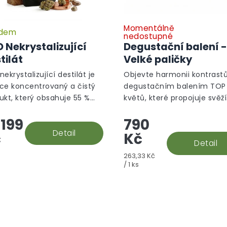
Momentálně
adem
nedostupné
 Nekrystalizující
Degustační balení -
tilát
Velké paličky
ekrystalizující destilát je
Objevte harmonii kontrastů
ce koncentrovaný a čistý
degustačním balením TOP
ukt, který obsahuje 55 %
květů, které propojuje svěží
 5 % CBC, 4 % CBT a 2 %
energii odrůd z rodiny Haze
199
790
 Díky odstranění všech
hlubokou, sametovou
tot je ideální pro výrobu...
Detail
intenzitou...
č
Kč
Detail
Měrná
263,33 Kč
cena:
/ 1 ks