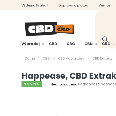
Přejít
Výdejna Praha 1
Doprava a platba
Věrnostní
na
obsah
HLEDAT
Výprodej
CBD
CBG
CBN
CBC
Domů
CBD
CBD Vaporizéry
CBD Extrakty
Happease, CBD Extrak
Průměrné
Podrobnosti hodnoc
Neohodnoceno
PRO EXPERTY
hodnocení
produktu
je
0,0
z
5