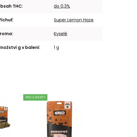
bsah THC
:
do 0,3%
říchuť
:
Super Lemon Haze
roma
:
Kyselé
nožství g v balení
:
1 g
PRO EXPERTY