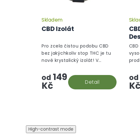
Skladem
Skl
CBD Izolát
CBD
Des
Pro zcela čistou podobu CBD
CBD n
bez jakýchkoliv stop THC je tu
vyso
nově krystalický izolát! V
prod
souladu s evropskými
CBD,
149
směrnicemi je jeho izolace
CBN.
od
od
prováděna s maximální péčí, a
Detail
nečis
Kč
K
vám se tak do...
High-contrast mode