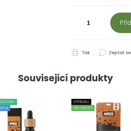
Při
Tisk
Zeptat se
Související produkty
ČÁTEČNÍKY
VÝPRODEJ
REŽIM
PRO EXPERTY