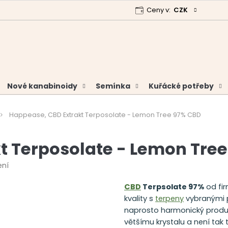
Ceny v:
CZK
 program
Garance vrácení peněz
Analýzy a certifikáty
Nové kanabinoidy
Semínka
Kuřácké potřeby
Happease, CBD Extrakt Terposolate - Lemon Tree 97% CBD
t Terposolate - Lemon Tre
ení
CBD
Terpsolate 97%
od fi
kvality s
terpeny
vybranými p
naprosto harmonický produk
většímu krystalu a není tak 