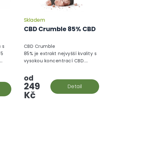
Skladem
CBD Crumble 85% CBD
 s
CBD Crumble
 5
85% je extrakt nejvyšší kvality s
vysokou koncentrací CBD.
 s
Jedná se o druh koncentrátu,
který se podobá většímu
od
krystalu/vosku a není tak
249
Detail
tvrdý,...
Kč