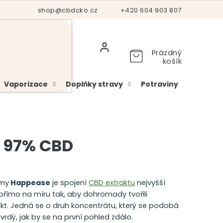
Hodnocení obchodu
shop@cbdcko.cz
Vrácení a reklamace
+420 604 903 807
Ověření věku
Prázdný
košík
Vaporizace
Doplňky stravy
Potraviny
Kosme
e 97% CBD
rmy
Happease
je spojení
CBD extraktu
nejvyšší
římo na míru tak, aby dohromady tvořili
t. Jedná se o druh koncentrátu, který se podobá
tvrdý, jak by se na první pohled zdálo.