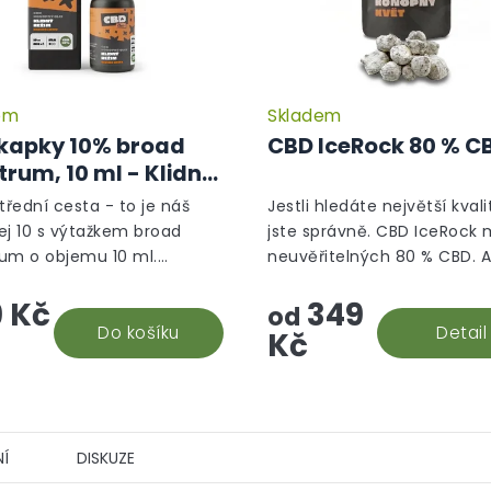
em
Skladem
kapky 10% broad
CBD IceRock 80 % C
trum, 10 ml - Klidný
m
třední cesta - to je náš
Jestli hledáte největší kvali
ej 10 s výtažkem broad
jste správně. CBD IceRock
um o objemu 10 ml.
neuvěřitelných 80 % CBD. A
verzálnější CBD doplněk
takový rock vzniká? Palice 
 Kč
349
, který vám efektivně
ponoří do konopného extra
od
. Snadná aplikace a...
Do košíku
který se následně...
Detail
Kč
Í
DISKUZE