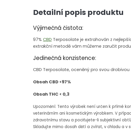
Detailní popis produktu
Výjimečná čistota:
97%
CBD
Terposolate je extrahován z nejlepšíc
extrakční metodě vám můžeme zaručit produkt 
Jedinečná konzistence:
CBD Terposolate, oceněný pro svou drobivou t
Obsah CBD <97%
Obsah THC < 0,3
Upozornění: Tento výrobek není určen k přímé kon
veterinárním ani kosmetickým výrobkem. V přípa
zdravotnímu stavu a pociťujete-li subjektivní obt
Skladujte mimo dosah dětí a zvířat, v chladu a v