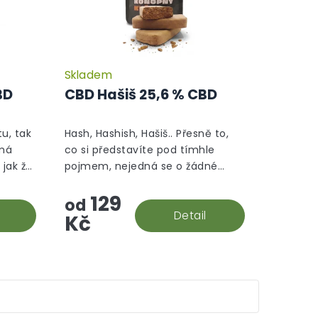
Skladem
Průměrné
Průměrné
hodnocení
hodnocení
BD
CBD Hašiš 25,6 % CBD
produktu
produktu
je
je
5,0
5,0
tu, tak
Hash, Hashish, Hašiš.. Přesně to,
z
z
 má
co si představíte pod tímhle
5
5
 jak že
pojmem, nejedná se o žádné
hvězdiček.
hvězdiček.
se
aromatizované "srandy", tohle je
129
ktu,
prostě hašiš v jeho CBD podobě.
od
Detail
Kč