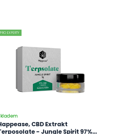
PRO EXPERTY
Skladem
Happease, CBD Extrakt
Terposolate - Jungle Spirit 97%