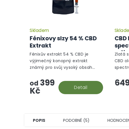
Skladem
Sklad
Fénixovy slzy 54 % CBD
CBD 
Extrakt
spec
reži
Fénixův extrakt 54 % CBD je
Zlatá s
výjimečný konopný extrakt
CBD ol
známý pro svůj vysoký obsah
spectr
kanabinoidů, především CBD,
Nejuni
399
649
které nabízí významné
stravy
od
terapeutické účinky. Tento
Detail
pomůže
Kč
přírodní...
POPIS
PODOBNÉ (5)
HODNOCEN