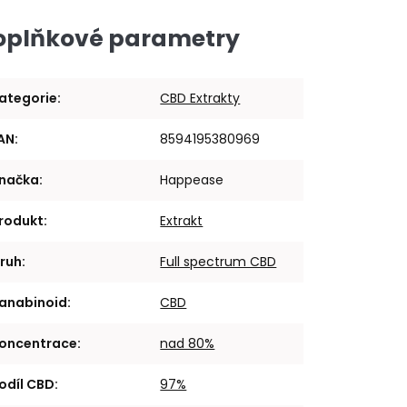
oplňkové parametry
ategorie
:
CBD Extrakty
AN
:
8594195380969
načka
:
Happease
rodukt
:
Extrakt
ruh
:
Full spectrum CBD
anabinoid
:
CBD
oncentrace
:
nad 80%
odíl CBD
:
97%