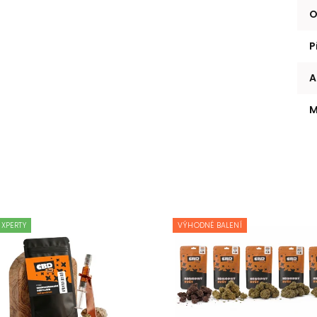
O
P
A
M
EXPERTY
VÝHODNÉ BALENÍ