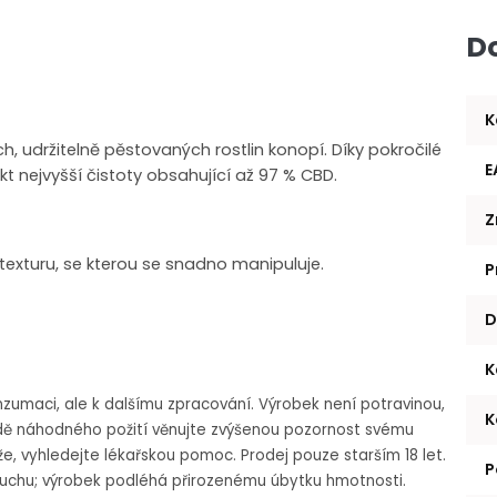
D
K
h, udržitelně pěstovaných rostlin konopí. Díky pokročilé
E
nejvyšší čistoty obsahující až 97 % CBD.
Z
exturu, se kterou se snadno manipuluje.
P
D
K
zumaci, ale k dalšímu zpracování. Výrobek není potravinou,
K
dě náhodného požití věnujte zvýšenou pozornost svému
íže, vyhledejte lékařskou pomoc.
Prodej pouze starším 18 let.
P
 suchu; výrobek podléhá přirozenému úbytku hmotnosti.