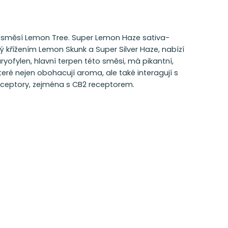
e směsí Lemon Tree. Super Lemon Haze sativa-
ý křížením Lemon Skunk a Super Silver Haze, nabízí
ryofylen, hlavní terpen této směsi, má pikantní,
eré nejen obohacují aroma, ale také interagují s
eceptory, zejména s CB2 receptorem.