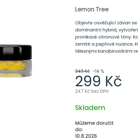
Lemon Tree
Objevte osvěžující závan s
dominantní hybrid, vytvořen
pronikavé citronové tóny. Ka
zemité a pepřové nuance, kt
tělesnými kanabinoidními r
349 Kč
–14 %
299 Kč
247 Kč bez DPH
Měrná
cena:
Skladem
Můžeme doručit
do:
10.8.2026