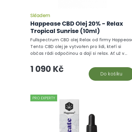
Skladem
Happease CBD Olej 20% - Relax
Tropical Sunrise (10ml)
Fullspectrum CBD olej Relax od firmy Happeas
Tento CBD olej je vytvořen pro lidi, kteří si
občas rádi odpočinou a dají si relax. Ať už v
kteroukoliv denní dobu nebo po...
1 090 Kč
Do košíku
PRO EXPERTY