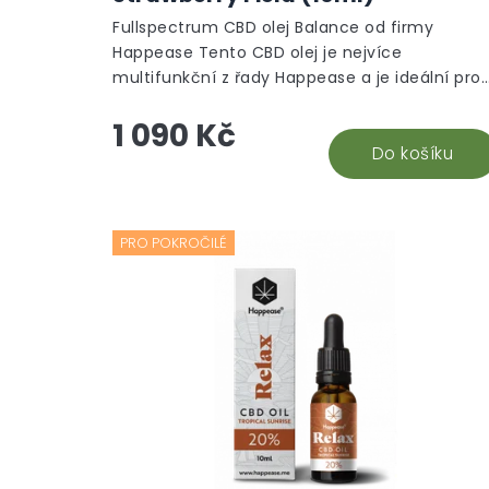
Fullspectrum CBD olej Balance od firmy
Happease Tento CBD olej je nejvíce
multifunkční z řady Happease a je ideální pro
lidi, kteří chtějí bojovat s občasnými nebo
1 090 Kč
chronickými...
Do košíku
PRO POKROČILÉ