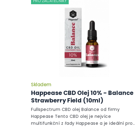
ý
PRO ZAČÁTEČNÍKY
í
p
p
i
r
s
o
p
d
r
u
o
k
d
t
u
ů
k
t
ů
Skladem
Happease CBD Olej 10% - Balance
Strawberry Field (10ml)
Fullspectrum CBD olej Balance od firmy
Happease Tento CBD olej je nejvíce
multifunkční z řady Happease a je ideální pro
lidi, kteří chtějí bojovat s občasnými nebo