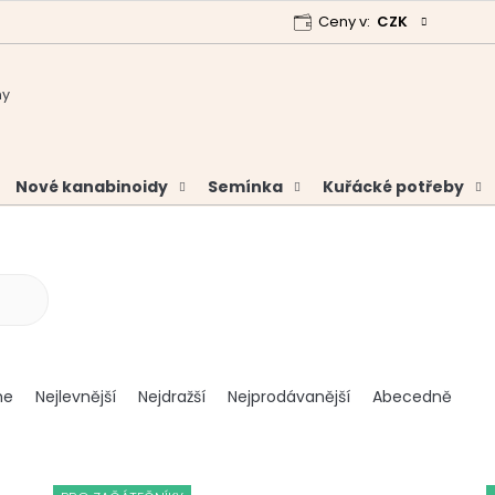
Ceny v:
CZK
 program
Garance vrácení peněz
Analýzy a certifikáty
Nové kanabinoidy
Semínka
Kuřácké potřeby
me
Nejlevnější
Nejdražší
Nejprodávanější
Abecedně