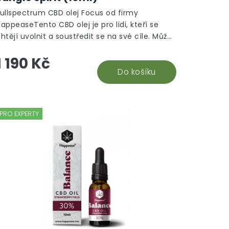
Fullspectrum CBD olej Focus od firmy
appeaseTento CBD olej je pro lidi, kteří se
htějí uvolnit a soustředit se na své cíle. Může
omoci zlepšit paměť a zvýšit bdělost, dodá...
1 190 Kč
Do košíku
PRO EXPERTY