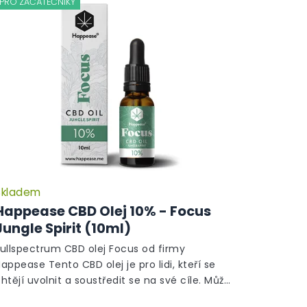
PRO ZAČÁTEČNÍKY
Skladem
Happease CBD Olej 10% - Focus
Jungle Spirit (10ml)
Fullspectrum CBD olej Focus od firmy
appease Tento CBD olej je pro lidi, kteří se
htějí uvolnit a soustředit se na své cíle. Může
omoci zlepšit paměť a zvýšit bdělost, dodá...