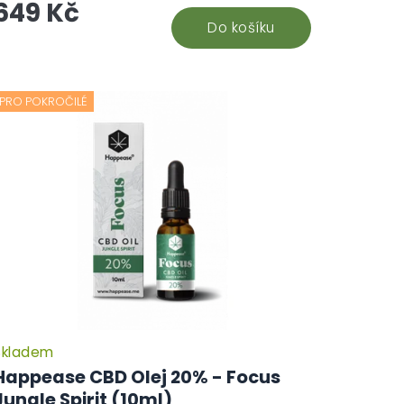
649 Kč
Do košíku
PRO POKROČILÉ
Skladem
Happease CBD Olej 20% - Focus
Jungle Spirit (10ml)