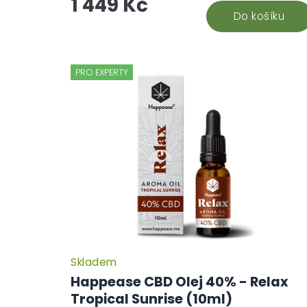
1 449 Kč
Do košíku
PRO EXPERTY
Skladem
Happease CBD Olej 40% - Relax
Tropical Sunrise (10ml)