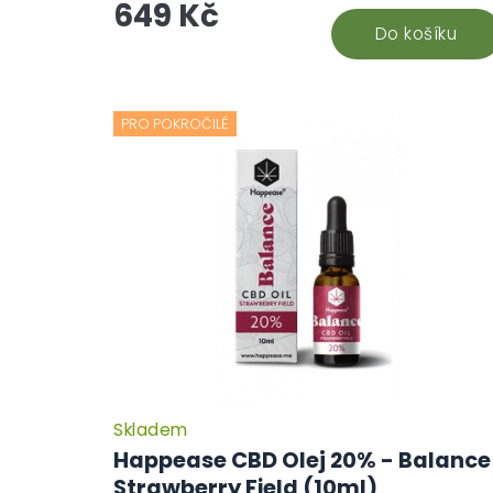
649 Kč
chronickými...
Do košíku
PRO POKROČILÉ
Skladem
Happease CBD Olej 20% - Balance
Strawberry Field (10ml)