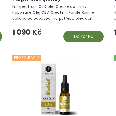
Fullspectrum CBD olej Create od firmy
Happease Olej CBD Create – Purple Rain je
H
dokonalou odpovědí na potřebu překročit
c
hranice vlastní představivosti a myšlení.
p
1 090 Kč
Probuzení...
Do košíku
PRO POKROČILÉ