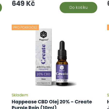
649 Kč
Probuzení...
Do košíku
PRO POKROČILÉ
Skladem
Happease CBD Olej 20% - Create
Purple Rain (10ml)