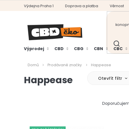
Přejít
Výdejna Praha 1
Doprava a platba
Věrnostní
na
obsah
HLEDAT
Výprodej
CBD
CBG
CBN
CBC
Domů
Prodávané značky
Happease
Happease
Otevřít filtr
Ř
Doporučuje
a
z
e
V
n