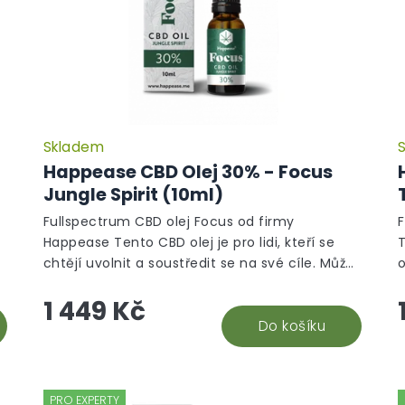
Skladem
Happease CBD Olej 30% - Focus
Jungle Spirit (10ml)
Fullspectrum CBD olej Focus od firmy
Happease Tento CBD olej je pro lidi, kteří se
T
chtějí uvolnit a soustředit se na své cíle. Může
o
pomoci zlepšit paměť a zvýšit bdělost, dodá...
k
1 449 Kč
Do košíku
PRO EXPERTY