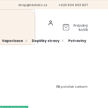
Hodnocení obchodu
shop@cbdcko.cz
Vrácení a reklamace
+420 604 903 807
Ověření věku
Prázdný
košík
Vaporizace
Doplňky stravy
Potraviny
Kosme
73
položek celkem