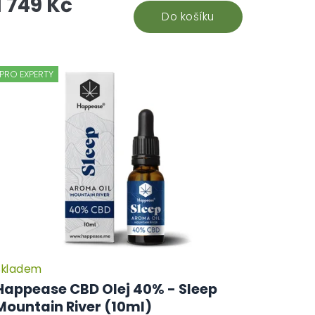
1 749 Kč
Do košíku
PRO EXPERTY
Skladem
Happease CBD Olej 40% - Sleep
Mountain River (10ml)