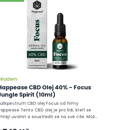
Skladem
Happease CBD Olej 40% - Focus
Jungle Spirit (10ml)
Fullspectrum CBD olej Focus od firmy
appease Tento CBD olej je pro lidi, kteří se
htějí uvolnit a soustředit se na své cíle. Může
omoci zlepšit paměť a zvýšit bdělost, dodá...