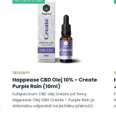
PRO ZAČÁTEČNÍKY
Skladem
Happease CBD Olej 10% - Create
Purple Rain (10ml)
Fullspectrum CBD olej Create od firmy
Happease Olej CBD Create – Purple Rain je
H
dokonalou odpovědí na potřebu překročit
c
hranice vlastní představivosti a myšlení.
p