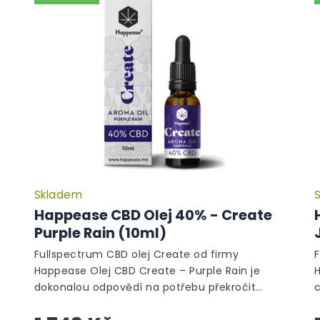
Skladem
Happease CBD Olej 40% - Create
Purple Rain (10ml)
Fullspectrum CBD olej Create od firmy
Happease Olej CBD Create – Purple Rain je
H
dokonalou odpovědí na potřebu překročit
c
ť
hranice vlastní představivosti a myšlení.
p
Probuzení...