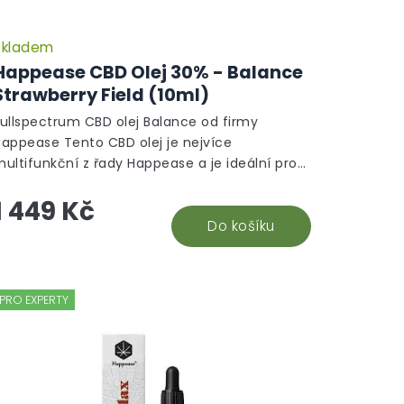
Skladem
Happease CBD Olej 30% - Balance
Strawberry Field (10ml)
Fullspectrum CBD olej Balance od firmy
Happease Tento CBD olej je nejvíce
ultifunkční z řady Happease a je ideální pro
idi, kteří chtějí bojovat s občasnými nebo
1 449 Kč
hronickými...
Do košíku
PRO EXPERTY