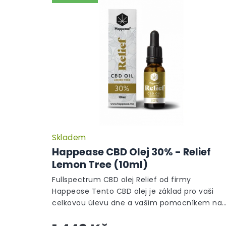
Skladem
Happease CBD Olej 30% - Relief
Lemon Tree (10ml)
Fullspectrum CBD olej Relief od firmy
Happease Tento CBD olej je základ pro vaši
celkovou úlevu dne a vaším pomocníkem na
ochablost, neklid, koncentraci a povzbuzení, a
můžete...