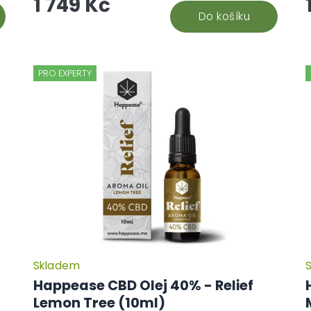
1 749 Kč
Do košíku
PRO EXPERTY
Skladem
Happease CBD Olej 40% - Relief
Lemon Tree (10ml)