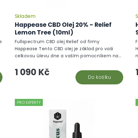
Skladem
Happease CBD Olej 20% - Relief
Lemon Tree (10ml)
e
Fullspectrum CBD olej Relief od firmy
Happease Tento CBD olej je základ pro vaši
celkovou úlevu dne a vaším pomocníkem na
m
ochablost, neklid, koncentraci a povzbuzení, ať
l
1 090 Kč
můžete...
c
Do košíku
PRO EXPERTY