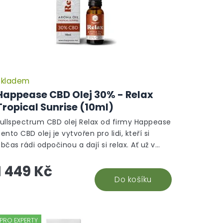
Skladem
Happease CBD Olej 30% - Relax
Tropical Sunrise (10ml)
Fullspectrum CBD olej Relax od firmy Happease
ento CBD olej je vytvořen pro lidi, kteří si
bčas rádi odpočinou a dají si relax. Ať už v
teroukoliv denní dobu nebo po...
1 449 Kč
Do košíku
PRO EXPERTY