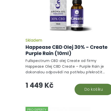
Skladem
Happease CBD Olej 30% - Create
Purple Rain (10ml)
Fullspectrum CBD olej Create od firmy
Happease Olej CBD Create – Purple Rain je
dokonalou odpovědí na potřebu překročit
hranice vlastní představivosti a myšlení.
1 449 Kč
Probuzení...
Do košíku
PRO EXPERTY